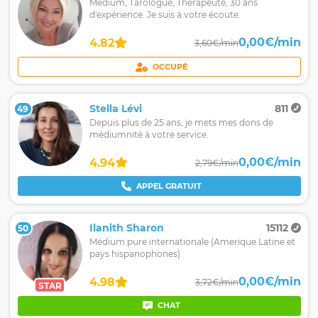
Médium, Tarologue, Thérapeute, 30 ans
d'expérience. Je suis à votre écoute.
0,00€/min
4.82
3,60€/min
OCCUPÉ
Stella Lévi
811
49
Depuis plus de 25 ans, je mets mes dons de
médiumnité à votre service.
0,00€/min
4.94
2,79€/min
APPEL GRATUIT
Ilanith Sharon
15112
50
Médium pure internationale (Amerique Latine et
pays hispanophones)
0,00€/min
4.98
3,72€/min
STAR
CHAT