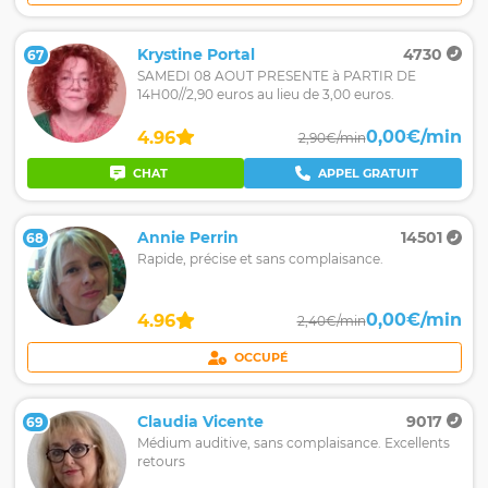
Krystine Portal
4730
67
SAMEDI 08 AOUT PRESENTE à PARTIR DE
14H00//2,90 euros au lieu de 3,00 euros.
0,00€/min
4.96
2,90€/min
CHAT
APPEL GRATUIT
Annie Perrin
14501
68
Rapide, précise et sans complaisance.
0,00€/min
4.96
2,40€/min
OCCUPÉ
Claudia Vicente
9017
69
Médium auditive, sans complaisance. Excellents
retours