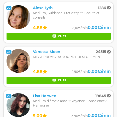
Alexe Lyth
1286
27
Medium, Guidance. Etat d'esprit, Ecoute et
conseils
0,00€/min
4.88
3,10€/min
CHAT
Vanessa Moon
24515
28
MEGA PROMO AUJOURD'HUI SEULEMENT
0,00€/min
4.88
1,90€/min
CHAT
Lisa Harwen
19845
29
Médium d’âme à âme ♡ Voyance Conscience &
Harmonie
0,00€/min
5.00
3,90€/min