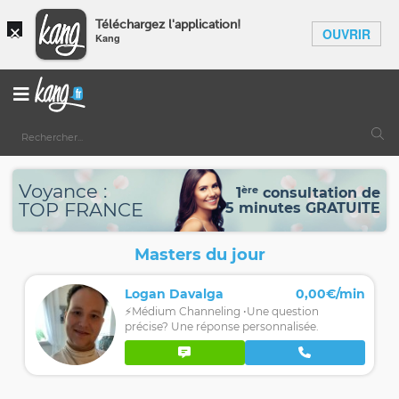
×
Téléchargez l'application!
OUVRIR
Kang
Voyance :
ère
1
consultation de
TOP FRANCE
5 minutes GRATUITE
Masters du jour
Logan Davalga
0,00€/min
⚡️Médium Channeling •Une question
précise? Une réponse personnalisée.