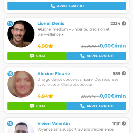
APPEL GRATUIT
Lionel Denis
2234
14
❤️Lionel médium – Sincérité, précision et
bienveillance ♥️
0,00€/min
4.98
3,50€/min
CHAT
APPEL GRATUIT
Alexine Fleurie
589
15
Une guidance douce et sincère, Des réponses
avec le cœur Clarté et douceur.
0,00€/min
4.94
3,00€/min
CHAT
APPEL GRATUIT
Vivien Valentin
11131
16
Voyance sans support. 20 ans d'expérience.