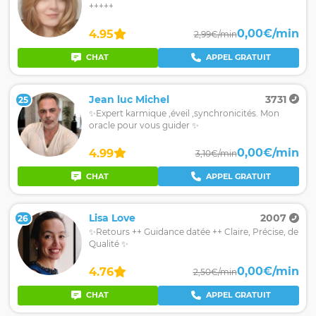
+++++
0,00€/min
4.95
2,99€/min
CHAT
APPEL GRATUIT
Jean luc Michel
3731
25
✨Expert karmique ,éveil ,synchronicités. Mon
oracle pour vous guider ✨
0,00€/min
4.99
3,10€/min
CHAT
APPEL GRATUIT
Lisa Love
2007
26
✨Retours ++ Guidance datée ++ Claire, Précise, de
Qualité ✨
0,00€/min
4.76
2,50€/min
CHAT
APPEL GRATUIT