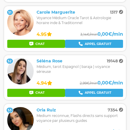
Carole Marguerite
1317
51
Voyance Médium Oracle Tarot & Astrologie
horaire inde & Traditionnel
0,00€/min
4.95
3,14€/min
CHAT
APPEL GRATUIT
Séléna Rose
19148
52
Médium, tarot Espagnol ( baraja ) voyance
sérieuse
0,00€/min
4.94
2,99€/min
CHAT
APPEL GRATUIT
Oria Ruiz
7354
53
Medium reconnue, Flashs directs sans support
voyance par plusieurs guides