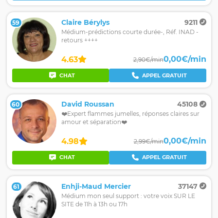
Claire Bérylys
9211
59
Médium-prédictions courte durée-, Réf. INAD -
retours ++++
0,00€/min
4.63
2,90€/min
CHAT
APPEL GRATUIT
David Roussan
45108
60
❤️Expert flammes jumelles, réponses claires sur
amour et séparation❤️
0,00€/min
4.98
2,99€/min
CHAT
APPEL GRATUIT
Enhji-Maud Mercier
37147
61
Médium mon seul support : votre voix SUR LE
SITE de 11h à 13h ou 17h