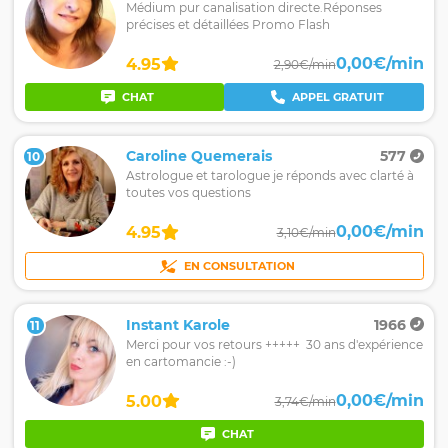
Médium pur canalisation directe.Réponses
précises et détaillées Promo Flash
0,00€/min
4.95
2,90€/min
CHAT
APPEL GRATUIT
Caroline Quemerais
577
10
Astrologue et tarologue je réponds avec clarté à
toutes vos questions
0,00€/min
4.95
3,10€/min
EN CONSULTATION
Instant Karole
1966
11
Merci pour vos retours +++++ 30 ans d'expérience
en cartomancie :-)
0,00€/min
5.00
3,74€/min
CHAT