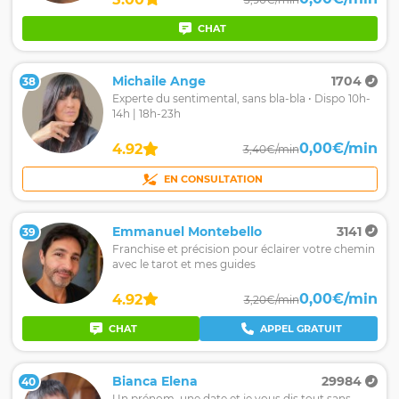
CHAT
Michaile Ange
1704
38
Experte du sentimental, sans bla-bla • Dispo 10h-
14h | 18h-23h
0,00€/min
4.92
3,40€/min
EN CONSULTATION
Emmanuel Montebello
3141
39
Franchise et précision pour éclairer votre chemin
avec le tarot et mes guides
0,00€/min
4.92
3,20€/min
CHAT
APPEL GRATUIT
Bianca Elena
29984
40
Un prénom, une date et je vous dis tout sans