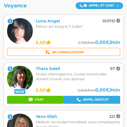
Voyance
APPEL ET CHAT
Luna Angel
105751
1
Retour sur Kang le 11 Juillet !
0,00€/min
5.00
3,75€/min
EN CONSULTATION
Thara Soleil
97
2
Toutes interrogations, toutes incertitudes
doivent trouver une réponse
0,00€/min
5.00
3,50€/min
NEW
CHAT
APPEL GRATUIT
Yano Eliah
221
3
Médium, en toutes honnêteté, sans complaisante
et sans blabla.