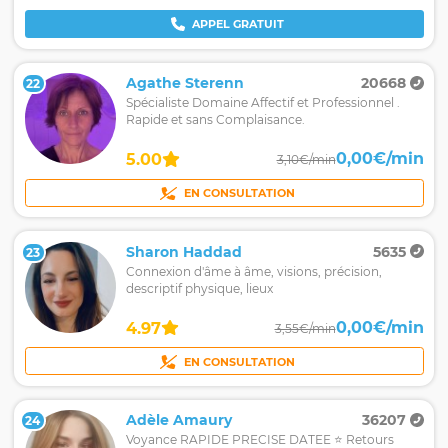
APPEL GRATUIT
Agathe Sterenn
20668
22
Spécialiste Domaine Affectif et Professionnel .
Rapide et sans Complaisance.
0,00€/min
5.00
3,10€/min
EN CONSULTATION
Sharon Haddad
5635
23
Connexion d'âme à âme, visions, précision,
descriptif physique, lieux
0,00€/min
4.97
3,55€/min
EN CONSULTATION
Adèle Amaury
36207
24
Voyance RAPIDE PRECISE DATEE ⭐ Retours