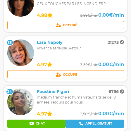
CEUX TOUCHES PAR LES INCENDIES ?
0,00€/min
4.98
2,99€/min
OCCUPÉ
Lara Napoly
21273
33
Voyance sérieuse. Retour+++++
0,00€/min
4.97
3,59€/min
OCCUPÉ
Faustine Figari
6756
34
medium franche et humaniste,maîtrise de 18
années, retours pour vous!
0,00€/min
4.97
2,50€/min
CHAT
APPEL GRATUIT