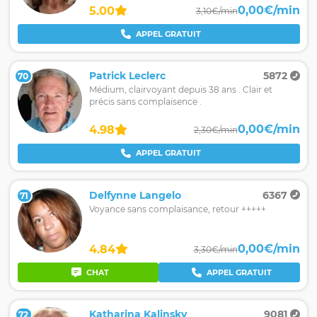
0,00€/min
5.00
3,10€/min
APPEL GRATUIT
Patrick Leclerc
5872
70
Médium, clairvoyant depuis 38 ans . Clair et
précis sans complaisence .
0,00€/min
4.98
2,30€/min
APPEL GRATUIT
Delfynne Langelo
6367
71
Voyance sans complaisance, retour +++++
0,00€/min
4.84
3,30€/min
CHAT
APPEL GRATUIT
Katharina Kalinsky
9081
72