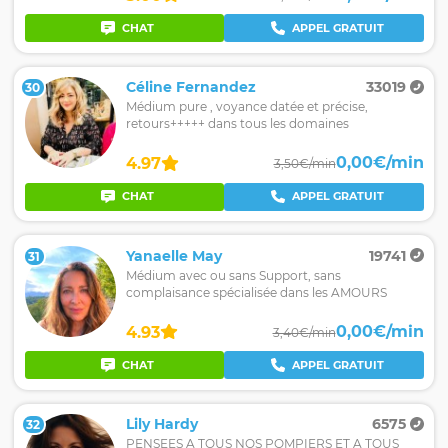
CHAT
APPEL GRATUIT
Céline Fernandez
33019
30
Médium pure , voyance datée et précise,
retours+++++ dans tous les domaines
0,00€/min
4.97
3,50€/min
CHAT
APPEL GRATUIT
Yanaelle May
19741
31
Médium avec ou sans Support, sans
complaisance spécialisée dans les AMOURS
0,00€/min
4.93
3,40€/min
CHAT
APPEL GRATUIT
Lily Hardy
6575
32
PENSEES A TOUS NOS POMPIERS ET A TOUS