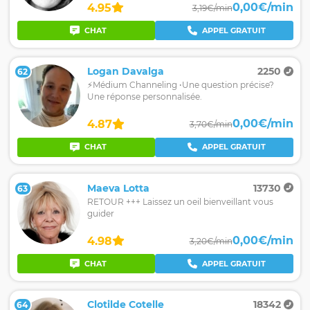
0,00€/min
4.95
3,19€/min
CHAT
APPEL GRATUIT
Logan Davalga
2250
62
⚡️Médium Channeling •Une question précise?
Une réponse personnalisée.
0,00€/min
4.87
3,70€/min
CHAT
APPEL GRATUIT
Maeva Lotta
13730
63
RETOUR +++ Laissez un oeil bienveillant vous
guider
0,00€/min
4.98
3,20€/min
CHAT
APPEL GRATUIT
Clotilde Cotelle
18342
64