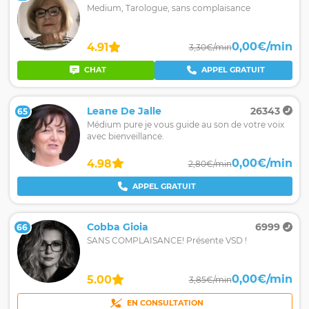
Medium, Tarologue, sans complaisance
0,00€/min
4.91
3,30€/min
CHAT
APPEL GRATUIT
Leane De Jalle
26343
65
Médium pure je vous guide au son de votre voix
avec bienveillance.
0,00€/min
4.98
2,80€/min
APPEL GRATUIT
Cobba Gioia
6999
66
SANS COMPLAISANCE! Présente VSD !
0,00€/min
5.00
3,85€/min
EN CONSULTATION