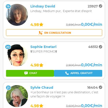
Lindsay David
23927
19
Lindsay, Medium pur, Experte état d'esprit
0,00€/min
4.98
3,89€/min
EN CONSULTATION
Sophie Enetari
46512
20
❣️SUPER PROMO❣️
0,00€/min
4.98
2,90€/min
CHAT
APPEL GRATUIT
Sylvie Chaud
16404
21
⭐Le bonheur ce n’est pas une destination, c’est
une façon de voyager !⭐
0,00€/min
4.98
3,60€/min