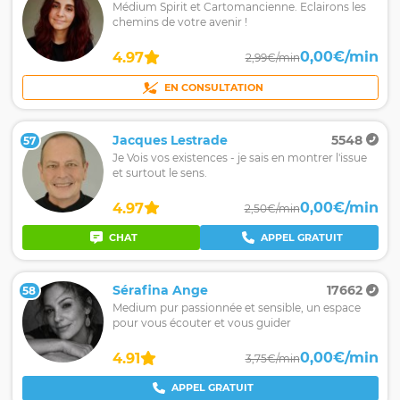
Médium Spirit et Cartomancienne. Eclairons les
chemins de votre avenir !
0,00€/min
4.97
2,99€/min
EN CONSULTATION
Jacques Lestrade
5548
57
Je Vois vos existences - je sais en montrer l'issue
et surtout le sens.
0,00€/min
4.97
2,50€/min
CHAT
APPEL GRATUIT
Sérafina Ange
17662
58
Medium pur passionnée et sensible, un espace
pour vous écouter et vous guider
0,00€/min
4.91
3,75€/min
APPEL GRATUIT