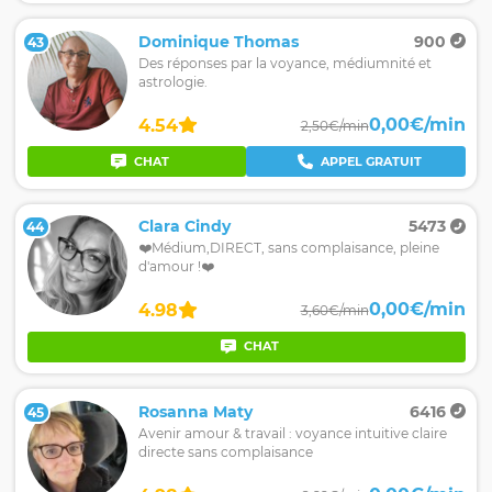
Dominique Thomas
900
43
Des réponses par la voyance, médiumnité et
astrologie.
0,00€/min
4.54
2,50€/min
CHAT
APPEL GRATUIT
Clara Cindy
5473
44
❤️Médium,DIRECT, sans complaisance, pleine
d'amour !❤️
0,00€/min
4.98
3,60€/min
CHAT
Rosanna Maty
6416
45
Avenir amour & travail : voyance intuitive claire
directe sans complaisance