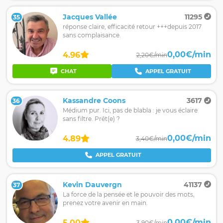
Jacques Vallée
11295
35
réponse claire, efficacité retour +++depuis 2017
sans complaisance.
0,00€/min
4.96
2,20€/min
CHAT
APPEL GRATUIT
Kassandre Coons
3617
36
Médium pur. Ici, pas de blabla : je vous éclaire
sans filtre. Prêt(e) ?
0,00€/min
4.89
3,40€/min
APPEL GRATUIT
Kevin Dauvergn
41137
37
La force de la pensée et le pouvoir des mots,
prenez votre avenir en main.
0,00€/min
5.00
3,90€/min