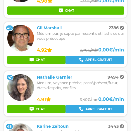
0,00€/min
4.98
2,99€/min
CHAT
Gil Marshall
2386
46
Médium pur, je capte par ressentis et flashs ce qui
vous préoccupe
0,00€/min
4.92
2,70€/min
CHAT
APPEL GRATUIT
Nathalie Garnier
9494
47
Medium, voyance précise, passé/présent/futur,
états d'esprits, conflits
0,00€/min
4.91
3,40€/min
CHAT
APPEL GRATUIT
Karine Zeitoun
3443
48