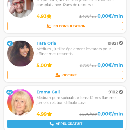
complaisance. 12ans de retours +
0,00€/min
4.93
3,40€/min
EN CONSULTATION
Tara Oria
19821
41
Médium , j'utilise également les tarots pour
affiner mes ressentis.
0,00€/min
5.00
3,75€/min
OCCUPÉ
Emma Gall
9102
42
Médium pure spécialiste liens d'âmes flamme
jumelle relation difficile suivi
0,00€/min
4.99
3,20€/min
APPEL GRATUIT