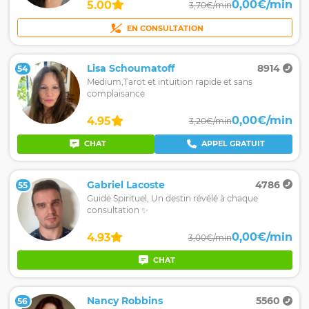
0,00€/min
5.00
3,70€/min
EN CONSULTATION
Lisa Schoumatoff
8914
54
Medium,Tarot et intuition rapide et sans
complaisance
0,00€/min
4.95
3,20€/min
CHAT
APPEL GRATUIT
Gabriel Lacoste
4786
55
Guide Spirituel, Un destin révélé à chaque
consultation ✨
0,00€/min
4.93
3,00€/min
CHAT
Nancy Robbins
5560
56