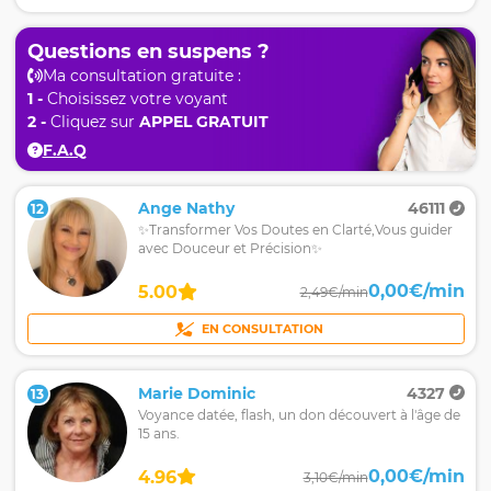
Questions en suspens ?
Ma consultation gratuite :
1 -
Choisissez votre voyant
2 -
Cliquez sur
APPEL GRATUIT
F.A.Q
Ange Nathy
46111
12
✨Transformer Vos Doutes en Clarté,Vous guider
avec Douceur et Précision✨
0,00€/min
5.00
2,49€/min
EN CONSULTATION
Marie Dominic
4327
13
Voyance datée, flash, un don découvert à l'âge de
15 ans.
0,00€/min
4.96
3,10€/min