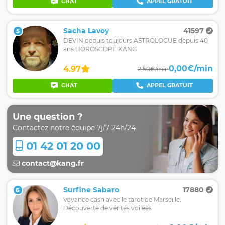
CHAT
APPEL GRATUIT
Sacha Lavoy
41597
5
DEVIN depuis toujours ASTROLOGUE depuis 40
ans HOROSCOPE KANG
0,00€/min
4.97
2,50€/min
CHAT
APPEL GRATUIT
Une question ?
Contactez notre équipe 7j/7 24h/24
01 42 01 20 00
contact@kang.fr
Surfine Sabaro
17880
6
Voyance cash avec le tarot de Marseille.
Découverte de vérités voilées