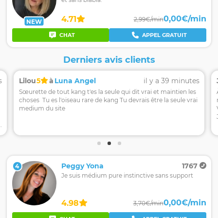
0,00€/min
4.71
2,99€/min
NEW
CHAT
APPEL GRATUIT
Derniers avis clients
s
Lilou
5
à
Luna Angel
il y a 39 minutes
Sœurette de tout kang t'es la seule qui dit vrai et maintien les
À 
choses Tu es l'oiseau rare de kang Tu devrais être la seule vrai
medium du site
e
Peggy Yona
1767
4
Je suis médium pure instinctive sans support
0,00€/min
4.98
3,70€/min