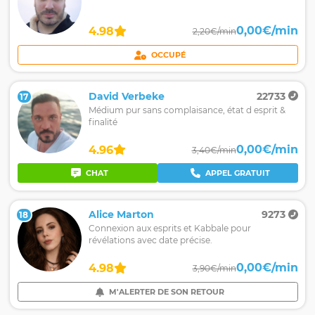
0,00€/min
4.98
2,20€/min
OCCUPÉ
David Verbeke
22733
17
Médium pur sans complaisance, état d esprit &
finalité
0,00€/min
4.96
3,40€/min
CHAT
APPEL GRATUIT
Alice Marton
9273
18
Connexion aux esprits et Kabbale pour
révélations avec date précise.
0,00€/min
4.98
3,90€/min
M'ALERTER DE SON RETOUR