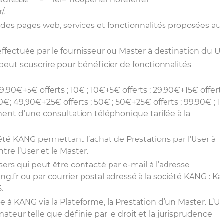
/
.
des pages web, services et fonctionnalités proposées a
effectuée par le fournisseur ou Master à destination du U
eut souscrire pour bénéficier de fonctionnalités
 9,90€+5€ offerts ; 10€ ; 10€+5€ offerts ; 29,90€+15€ offert
90€; 49,90€+25€ offerts ; 50€ ; 50€+25€ offerts ; 99,90€ ;
ment d’une consultation téléphonique tarifée à la
iété KANG permettant l’achat de Prestations par l’User à
tre l’User et le Master.
ers qui peut être contacté par e-mail à l’adresse
g.fr ou par courrier postal adressé à la société KANG : K
.
à KANG via la Plateforme, la Prestation d’un Master. L’U
ateur telle que définie par le droit et la jurisprudence