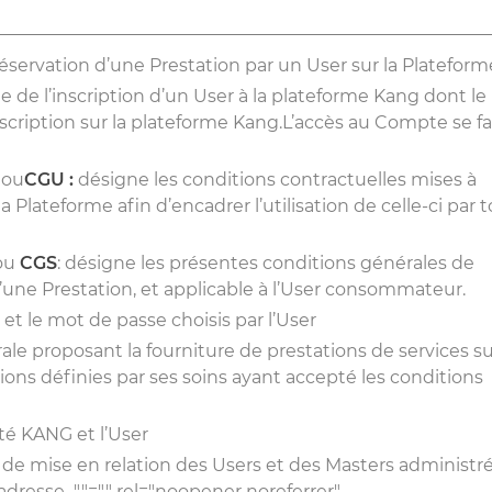
réservation d’une Prestation par un User sur la Plateform
e de l’inscription d’un User à la plateforme Kang dont le
 inscription sur la plateforme Kang.L’accès au Compte se fa
n
ou
CGU :
désigne les conditions contractuelles mises à
a Plateforme afin d’encadrer l’utilisation de celle-ci par 
ou
CGS
: désigne les présentes conditions générales de
ne Prestation, et applicable à l’User consommateur.
 et le mot de passe choisis par l’User
e proposant la fourniture de prestations de services su
ions définies par ses soins ayant accepté les conditions
té KANG et l’User
de mise en relation des Users et des Masters administr
l’adresse
""="" rel="noopener noreferrer"