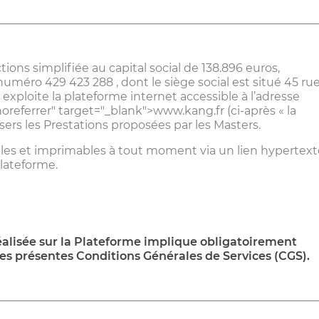
ions simplifiée au capital social de 138.896 euros,
uméro 429 423 288 , dont le siège social est situé 45 ru
exploite la plateforme internet accessible à l’adresse
noreferrer" target="_blank">www.kang.fr
(ci-après « la
sers les Prestations proposées par les Masters.
les et imprimables à tout moment via un lien hypertext
Plateforme.
lisée sur la Plateforme implique obligatoirement
des présentes Conditions Générales de Services (CGS).