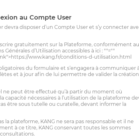
onnexion au Compte User
r devra disposer d’un Compte User et s’y connecter ave
’inscrire gratuitement sur la Plateforme, conformément a
s Générales d’Utilisation accessibles à ici :
""=""
nk">https://www.kang.fr/conditions-d-utilisation.html
bligatoires du formulaire et s’engagera à communiquer 
es et à jour afin de lui permettre de valider la créatio
el ne peut être effectué qu’à partir du moment où
e la capacité nécessaires à l’utilisation de la plateforme d
s être sous tutelle ou curatelle, devant informer la
 pas la plateforme, KANG ne sera pas responsable et il ne
ent à ce titre, KANG conservant toutes les sommes
s consultations.