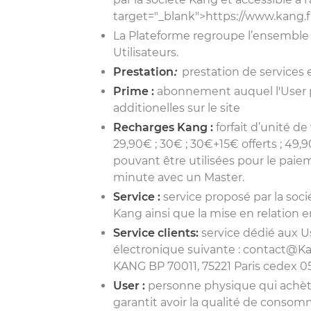
target="_blank">https://www.kang.fr
La Plateforme regroupe l’ensemble 
Utilisateurs.
Prestation
:
prestation de services 
Prime :
abonnement auquel l'User p
additionelles sur le site
Recharges Kang :
forfait d’unité de
29,90€ ; 30€ ; 30€+15€ offerts ; 49,
pouvant être utilisées pour le paie
minute avec un Master.
Service :
service proposé par la soc
Kang ainsi que la mise en relation en
Service clients:
service dédié aux Us
électronique suivante : contact@Kan
KANG BP 70011, 75221 Paris cedex 05
User :
personne physique qui achète 
garantit avoir la qualité de consomm