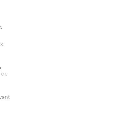
c
ux
à
n de
evant