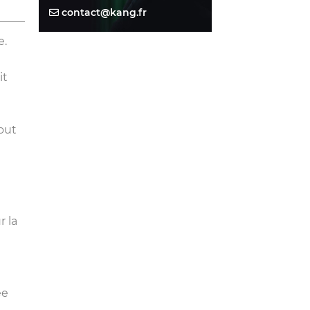
toujours juste. Vous m avez bien aidée. A
contact@kang.fr
bientot
e.
Le 7 août 2026, Cyril a
consulté
Tara Oria
Merci Tara , j'e te fais toujours confiance
malgré la situation ... Prend bien soin de
it
toi ..je te dis a bientôt ..Bisous .. Pour
enfin des bonnes nouvelles ..
Le 7 août 2026, Esperanza a
tout
consulté
Luna Angel
Merci pour ton soutien Luna. Toujours
pas de retour à te faire. Monsieur reste
dans le silence. Je doute vraiment que le
séjour que tu me voyais passer avec lui
cet été se produise. J’ai l’impression que
c’est cuit. J’aimerais bien t’écrire qu’il est
revenu. La perspective de vieillir avec lui
s’éloigne de plus en plus. Je t’embrasse.
r la
Le 7 août 2026, L1989 a
consulté
Donna Cazal
Quelle magnifique âme j’ai rencontré ce
matin. Merci infiniment pour cette
Guidance qui me permet d’ouvrir les yeux
ée
sur la situation. On se recroisera j’en suis
sûre. Merci 🙏