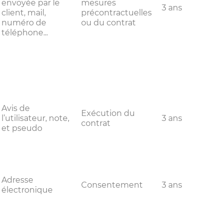
envoyée par le
mesures
3 ans
client, mail,
précontractuelles
numéro de
ou du contrat
téléphone...
Avis de
Exécution du
l’utilisateur, note,
3 ans
contrat
et pseudo
Adresse
Consentement
3 ans
électronique