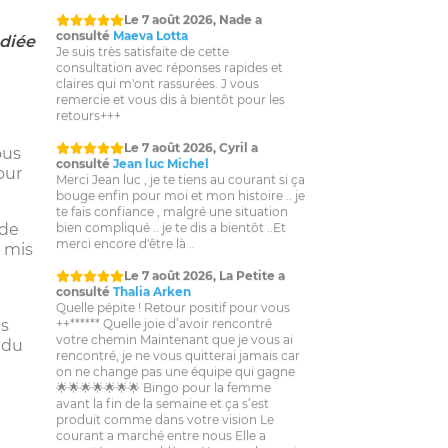
consulté
Maeva Lotta
Je suis très satisfaite de cette
édiée
consultation avec réponses rapides et
claires qui m'ont rassurées. J vous
remercie et vous dis à bientôt pour les
retours+++
Le 7 août 2026, Cyril a
consulté
Jean luc Michel
ous
Merci Jean luc , je te tiens au courant si ça
bouge enfin pour moi et mon histoire .. je
our
te fais confiance , malgré une situation
bien compliqué .. je te dis a bientôt ..Et
merci encore d'être là ..
 de
s mis
Le 7 août 2026, La Petite a
consulté
Thalia Arken
Quelle pépite ! Retour positif pour vous
++****** Quelle joie d’avoir rencontré
votre chemin Maintenant que je vous ai
is
rencontré, je ne vous quitterai jamais car
 du
on ne change pas une équipe qui gagne
🌟🌟🌟🌟🌟🌟🌟 Bingo pour la femme
avant la fin de la semaine et ça s’est
produit comme dans votre vision Le
courant a marché entre nous Elle a
accepté mon problème Un grand merci
pour votre gentillesse et générosité Je