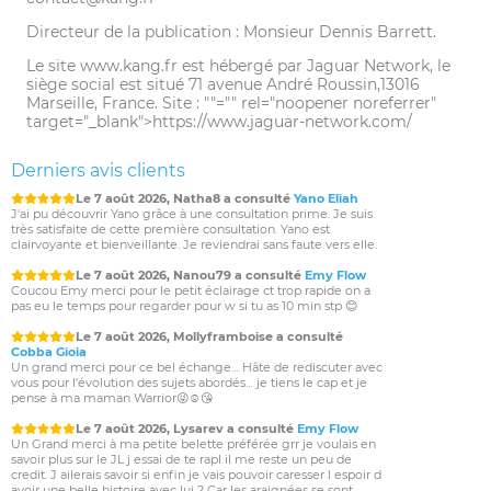
Directeur de la publication : Monsieur Dennis Barrett.
Le 7 août 2026, Ely a consulté
Vivien Valentin
Coucou mon petit Vivi à moi 🐞🍀, désolée toujours pas de
couleur 💛 donc petit récapitulatif des 🌈 je te mène 14’484 -0
Le site www.kang.fr est hébergé par Jaguar Network, le
pour toi 😬 pour les prédictions 🔮tu sais pour qui je te gagne
siège social est situé 71 avenue André Roussin,13016
aussi 30-0! ( d’ailleurs tjs rien et je suis pleine de doutes pour
Marseille, France. Site :
""="" rel="noopener noreferrer"
dimanche car rien ne bouge 🥹) pour ma meilleure tes 🔮 tu
target="_blank">https://www.jaguar-network.com/
me devances 3-0!!! Il serait grand temps que tu me battes 😂
j’espère vraiment pouvoir te donner des nouvelles positives
dimanche sinon je t’assure que je lâche l’affaire …. En attendant
Derniers avis clients
je t’embrasse 🫶🏻💖
Le 7 août 2026, Natha8 a consulté
Yano Eliah
J'ai pu découvrir Yano grâce à une consultation prime. Je suis
très satisfaite de cette première consultation. Yano est
clairvoyante et bienveillante. Je reviendrai sans faute vers elle.
Le 7 août 2026, Nanou79 a consulté
Emy Flow
Coucou Emy merci pour le petit éclairage ct trop rapide on a
pas eu le temps pour regarder pour w si tu as 10 min stp 😊
Le 7 août 2026, Mollyframboise a consulté
Cobba Gioia
Un grand merci pour ce bel échange… Hâte de rediscuter avec
vous pour l’évolution des sujets abordés… je tiens le cap et je
pense à ma maman Warrior😜☺️😘
Le 7 août 2026, Lysarev a consulté
Emy Flow
Un Grand merci à ma petite belette préférée grr je voulais en
savoir plus sur le JL j essai de te rapl il me reste un peu de
credit. J ailerais savoir si enfin je vais pouvoir caresser l espoir d
avoir une belle histoire avec lui ? Car les araignées se sont