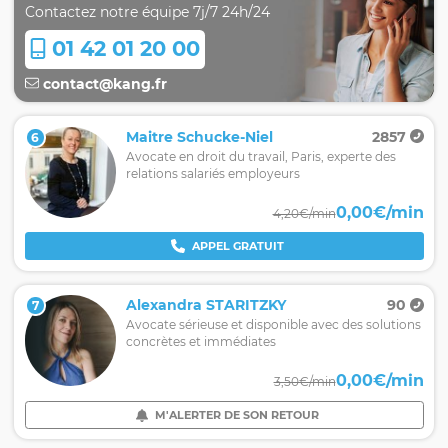
Contactez notre équipe 7j/7 24h/24
01 42 01 20 00
contact@kang.fr
Maitre Schucke-Niel
2857
6
Avocate en droit du travail, Paris, experte des
relations salariés employeurs
0,00€/min
4,20€/min
APPEL GRATUIT
Alexandra STARITZKY
90
7
Avocate sérieuse et disponible avec des solutions
concrètes et immédiates
0,00€/min
3,50€/min
M'ALERTER DE SON RETOUR