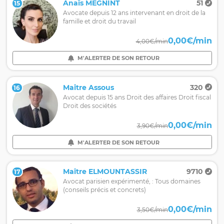
Anaïs MEGNINT
51
15
Avocate depuis 12 ans intervenant en droit de la
famille et droit du travail
0,00€/min
4,00€/min
M'ALERTER DE SON RETOUR
Maitre Assous
320
16
Avocat depuis 15 ans Droit des affaires Droit fiscal
Droit des sociétés
0,00€/min
3,90€/min
M'ALERTER DE SON RETOUR
Maître ELMOUNTASSIR
9710
17
Avocat parisien expérimenté, : Tous domaines
(conseils précis et concrets)
0,00€/min
3,50€/min