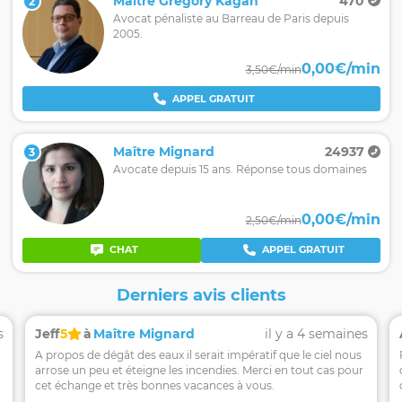
Maître Grégory Kagan
470
2
Avocat pénaliste au Barreau de Paris depuis
2005.
0,00€/min
3,50€/min
APPEL GRATUIT
Maître Mignard
24937
3
Avocate depuis 15 ans. Réponse tous domaines
0,00€/min
2,50€/min
CHAT
APPEL GRATUIT
Derniers avis clients
s
Jeff
5
à
Maître Mignard
il y a 4 semaines
A propos de dégât des eaux il serait impératif que le ciel nous
arrose un peu et éteigne les incendies. Merci en tout cas pour
cet échange et très bonnes vacances à vous.