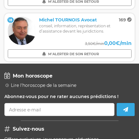
M'ALERTER DE SON RETOUR
Michel TOURNOIS Avocat
169
18
conseil, information, représentation et
d’assistance devant les juridictions.
0,00€/min
3,50€/min
M'ALERTER DE SON RETOUR
Mon horoscope
Lire l'horoscope de la semaine
Abonnez-vous pour ne rater aucunes prédictions !
Adresse e-mail
Suivez-nous