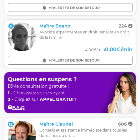
M'ALERTER DE SON RETOUR
Maître Boano
224
11
Avocate expérimentée en droit pénal et en droit
de la famille
0,00€/min
4,00€/min
M'ALERTER DE SON RETOUR
Questions en suspens ?
Ma consultation gratuite :
1 -
Choisissez votre voyant
2 -
Cliquez sur
APPEL GRATUIT
F.A.Q
Maître Claudel
606
12
Conseils et assistance immédiate dans tous les
domaines du droit.