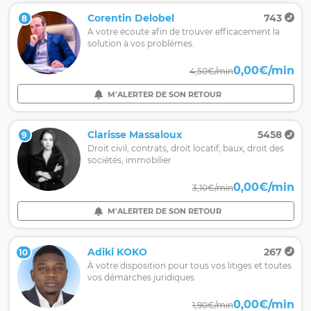
Corentin Delobel
743
8
A votre écoute afin de trouver efficacement la
solution à vos problèmes.
0,00€/min
4,50€/min
M'ALERTER DE SON RETOUR
Clarisse Massaloux
5458
9
Droit civil, contrats, droit locatif, baux, droit des
sociétés, immobilier
0,00€/min
3,10€/min
M'ALERTER DE SON RETOUR
Adiki KOKO
267
10
À votre disposition pour tous vos litiges et toutes
vos démarches juridiques
0,00€/min
1,90€/min