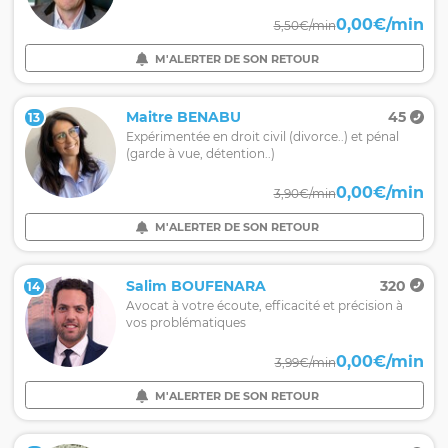
0,00€/min
5,50€/min
M'ALERTER DE SON RETOUR
Maitre BENABU
45
13
Expérimentée en droit civil (divorce..) et pénal
(garde à vue, détention..)
0,00€/min
3,90€/min
M'ALERTER DE SON RETOUR
Salim BOUFENARA
320
14
Avocat à votre écoute, efficacité et précision à
vos problématiques
0,00€/min
3,99€/min
M'ALERTER DE SON RETOUR