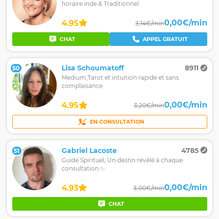
horaire inde & Traditionnel
0,00€/min
4.95
3,14€/min
CHAT
APPEL GRATUIT
Lisa Schoumatoff
8911
50
Medium,Tarot et intuition rapide et sans
complaisance
0,00€/min
4.95
3,20€/min
EN CONSULTATION
Gabriel Lacoste
4785
51
Guide Spirituel, Un destin révélé à chaque
consultation ✨
0,00€/min
4.93
3,00€/min
CHAT