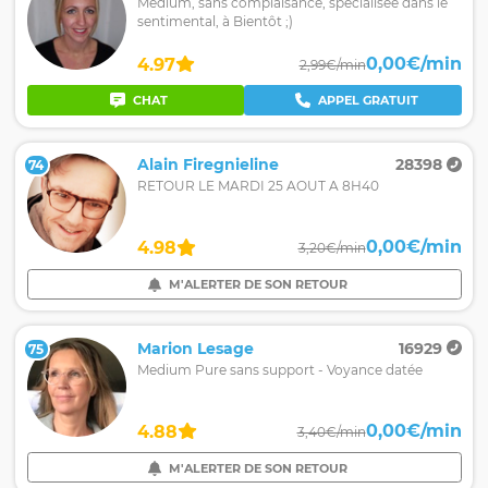
Medium, sans complaisance, spécialisée dans le
sentimental, à Bientôt ;)
0,00€/min
4.97
2,99€/min
CHAT
APPEL GRATUIT
Alain Firegnieline
28398
74
RETOUR LE MARDI 25 AOUT A 8H40
0,00€/min
4.98
3,20€/min
M'ALERTER DE SON RETOUR
Marion Lesage
16929
75
Medium Pure sans support - Voyance datée
0,00€/min
4.88
3,40€/min
M'ALERTER DE SON RETOUR