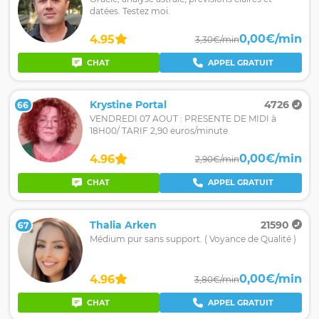
datées. Testez moi.
0,00€/min
4.95
3,30€/min
CHAT
APPEL GRATUIT
Krystine Portal
4726
66
VENDREDI 07 AOUT : PRESENTE DE MIDI à
18H00/ TARIF 2,90 euros/minute.
0,00€/min
4.96
2,90€/min
CHAT
APPEL GRATUIT
Thalia Arken
21590
67
Médium pur sans support. ( Voyance de Qualité )
0,00€/min
4.96
3,80€/min
CHAT
APPEL GRATUIT