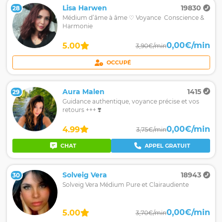
Lisa Harwen
19830
28
Médium d’âme à âme ♡ Voyance Conscience &
Harmonie
0,00€/min
5.00
3,90€/min
OCCUPÉ
Aura Malen
1415
29
Guidance authentique, voyance précise et vos
retours +++ ❣️
0,00€/min
4.99
3,75€/min
CHAT
APPEL GRATUIT
Solveig Vera
18943
30
Solveig Vera Médium Pure et Clairaudiente
0,00€/min
5.00
3,70€/min