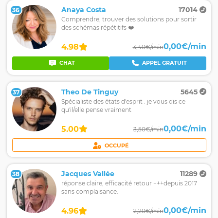
Anaya Costa
17014
36
Comprendre, trouver des solutions pour sortir
des schémas répétitifs ❤️
0,00€/min
4.98
3,40€/min
CHAT
APPEL GRATUIT
Theo De Tinguy
5645
37
Spécialiste des états d'esprit : je vous dis ce
qu'il/elle pense vraiment
0,00€/min
5.00
3,50€/min
OCCUPÉ
Jacques Vallée
11289
38
réponse claire, efficacité retour +++depuis 2017
sans complaisance.
0,00€/min
4.96
2,20€/min