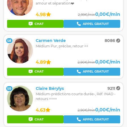
amour et séparation❤️
0,00€/min
4.98
2,99€/min
CHAT
APPEL GRATUIT
Carmen Verde
8086
58
Médium Pur, précise, retour ++
0,00€/min
4.89
2,90€/min
CHAT
APPEL GRATUIT
Claire Bérylys
9211
59
Médium-prédictions courte durée-, Réf. INAD -
retours ++++
0,00€/min
4.63
2,90€/min
CHAT
APPEL GRATUIT