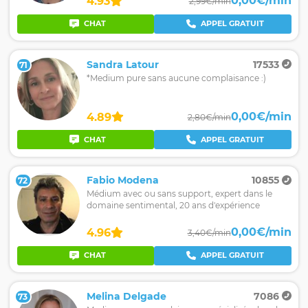
0,00€/min
4.93
2,99€/min
CHAT
APPEL GRATUIT
Sandra Latour
17533
71
*Medium pure sans aucune complaisance :)
0,00€/min
4.89
2,80€/min
CHAT
APPEL GRATUIT
Fabio Modena
10855
72
Médium avec ou sans support, expert dans le
domaine sentimental, 20 ans d'expérience
0,00€/min
4.96
3,40€/min
CHAT
APPEL GRATUIT
Melina Delgade
7086
73