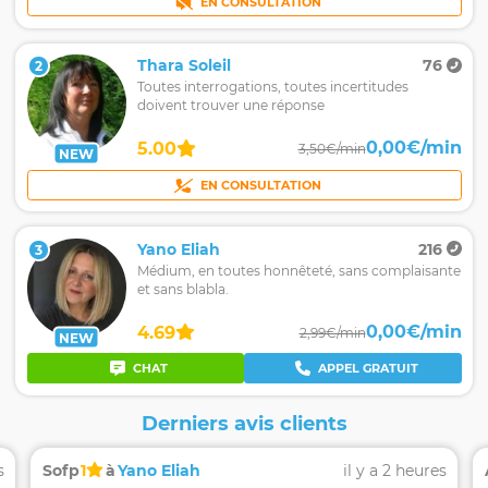
EN CONSULTATION
Thara Soleil
76
2
Toutes interrogations, toutes incertitudes
doivent trouver une réponse
0,00€/min
5.00
3,50€/min
NEW
EN CONSULTATION
Yano Eliah
216
3
Médium, en toutes honnêteté, sans complaisante
et sans blabla.
0,00€/min
4.69
2,99€/min
NEW
CHAT
APPEL GRATUIT
Derniers avis clients
s
Sofp
1
à
Yano Eliah
il y a 2 heures