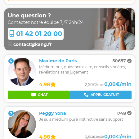
Une question ?
Contactez notre équipe 7j/7 24h/24
01 42 01 20 00
contact@kang.fr
Maxime de Paris
50657
6
Médium pur, guidance claire, conseils sincères,
révélations sans jugement
0,00€/min
4.98
2,50€/min
CHAT
APPEL GRATUIT
Peggy Yona
1748
7
Je suis médium pure instinctive sans support
0,00€/min
4.98
3,50€/min