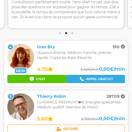
Consultation parfaitement inutile Yano eliah ne sait que dire,
pose des questions sur le passé pour gagner du temps 22€ à
la poubelle, le temps de comprendre que tout cela ne mène à
rien Et le service client ne propose aucun geste commercial
Ines Bry
190
4
Voyance directe. Medium franche, précise,
rapide. Capte les états d'esprits.
0,00€/min
4.70
3,40€/min
NEW
CHAT
APPEL GRATUIT
Thierry Robin
28709
5
GUIDANCE PREMIUM ❤️et énergies apaisantes-
Médium auditif. Membre de l'INAD
0,00€/min
5.00
3,75€/min
OCCUPÉ