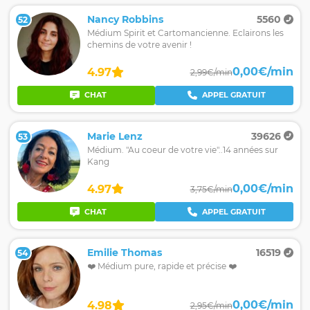
Nancy Robbins
5560
52
Médium Spirit et Cartomancienne. Eclairons les
chemins de votre avenir !
0,00€/min
4.97
2,99€/min
CHAT
APPEL GRATUIT
Marie Lenz
39626
53
Médium. "Au coeur de votre vie"..14 années sur
Kang
0,00€/min
4.97
3,75€/min
CHAT
APPEL GRATUIT
Emilie Thomas
16519
54
❤️ Médium pure, rapide et précise ❤️
0,00€/min
4.98
2,95€/min