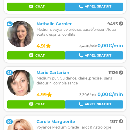
CHAT
APPEL GRATUIT
Nathalie Garnier
9493
47
Medium, voyance précise, passé/présent/futur,
états d'esprits, conflits
0,00€/min
4.91
3,40€/min
CHAT
APPEL GRATUIT
Marie Zartarian
11126
48
Médium pur. Guidance, claire ,précise , sans
détour ni complaisance.
0,00€/min
4.99
3,30€/min
CHAT
APPEL GRATUIT
Carole Marguerite
1317
49
Voyance Médium Oracle Tarot & Astrologie