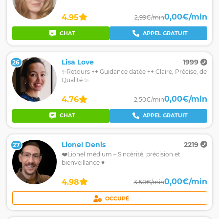
0,00€/min
4.95
2,99€/min
CHAT
APPEL GRATUIT
Lisa Love
1999
26
✨Retours ++ Guidance datée ++ Claire, Précise, de
Qualité ✨
0,00€/min
4.76
2,50€/min
CHAT
APPEL GRATUIT
Lionel Denis
2219
27
❤️Lionel médium – Sincérité, précision et
bienveillance ♥️
0,00€/min
4.98
3,50€/min
OCCUPÉ