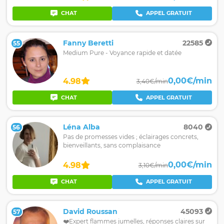
CHAT
APPEL GRATUIT
Fanny Beretti
22585
55
Medium Pure - Voyance rapide et datée
0,00€/min
4.98
3,40€/min
CHAT
APPEL GRATUIT
Léna Alba
8040
56
Pas de promesses vides ; éclairages concrets,
bienveillants, sans complaisance
0,00€/min
4.98
3,10€/min
CHAT
APPEL GRATUIT
David Roussan
45093
57
❤️Expert flammes jumelles, réponses claires sur