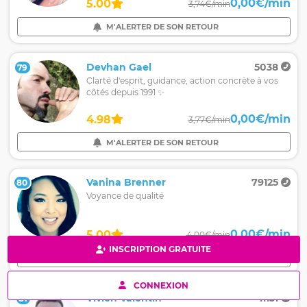
0,00€/min
5.00
3,74€/min
M'ALERTER DE SON RETOUR
Devhan Gael
5038
79
Clarté d'esprit, guidance, action concrète à vos
côtés depuis 1991 ✨
0,00€/min
4.98
3,77€/min
M'ALERTER DE SON RETOUR
Vanina Brenner
79125
80
Voyance de qualité
0,00€/min
5.00
4,00€/min
INSCRIPTION GRATUITE
M'ALERTER DE SON RETOUR
CONNEXION
Vivien Valentin
11131
81