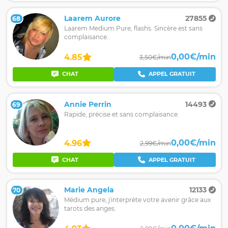
Laarem Aurore
27855
68
Laarem Medium Pure, flashs. Sincère est sans
complaisance..
0,00€/min
4.85
3,50€/min
CHAT
APPEL GRATUIT
Annie Perrin
14493
69
Rapide, précise et sans complaisance.
0,00€/min
4.96
2,99€/min
CHAT
APPEL GRATUIT
Marie Angela
12133
70
Médium pure, j'interprète votre avenir grâce aux
tarots des anges.