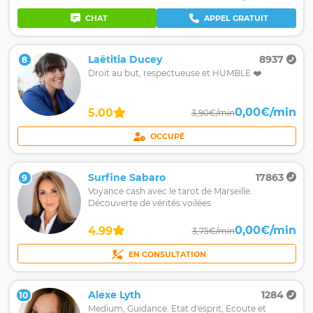
CHAT
APPEL GRATUIT
Laëtitia Ducey
8937
8
Droit au but, respectueuse et HUMBLE ❤️
0,00€/min
5.00
3,90€/min
OCCUPÉ
Surfine Sabaro
17863
9
Voyance cash avec le tarot de Marseille.
Découverte de vérités voilées
0,00€/min
4.99
3,75€/min
EN CONSULTATION
Alexe Lyth
1284
10
Medium, Guidance. Etat d'esprit, Ecoute et