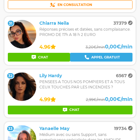
EN CONSULTATION
Chiarra Neila
37379
31
Réponses précises et datées, sans complaisance.
PROMO DE 17h A 18 h 2 EURO
0,00€/min
4.96
3,20€/min
CHAT
APPEL GRATUIT
Lily Hardy
6567
32
PENSEES A TOUS NOS POMPIERS ET A TOUS
CEUX TOUCHES PAR LES INCENDIES ?
0,00€/min
4.99
2,99€/min
CHAT
Yanaelle May
19734
33
Médium avec ou sans Support, sans
complaisance spécialisée dans les AMOURS