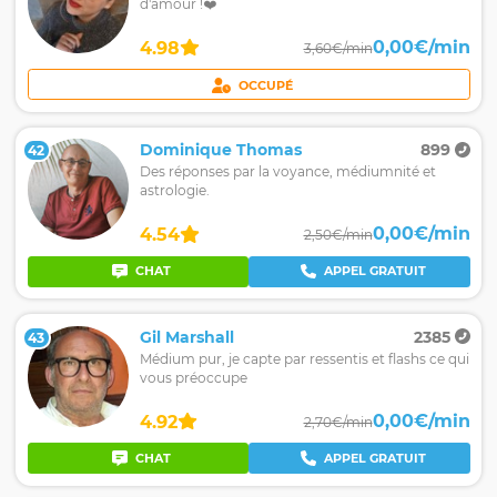
d'amour !❤️
0,00€/min
4.98
3,60€/min
OCCUPÉ
Dominique Thomas
899
42
Des réponses par la voyance, médiumnité et
astrologie.
0,00€/min
4.54
2,50€/min
CHAT
APPEL GRATUIT
Gil Marshall
2385
43
Médium pur, je capte par ressentis et flashs ce qui
vous préoccupe
0,00€/min
4.92
2,70€/min
CHAT
APPEL GRATUIT