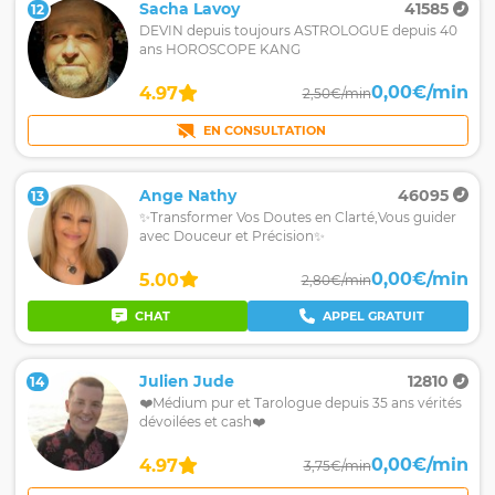
Sacha Lavoy
41585
12
DEVIN depuis toujours ASTROLOGUE depuis 40
ans HOROSCOPE KANG
0,00€/min
4.97
2,50€/min
EN CONSULTATION
Ange Nathy
46095
13
✨Transformer Vos Doutes en Clarté,Vous guider
avec Douceur et Précision✨
0,00€/min
5.00
2,80€/min
CHAT
APPEL GRATUIT
Julien Jude
12810
14
❤️Médium pur et Tarologue depuis 35 ans vérités
dévoilées et cash❤️
0,00€/min
4.97
3,75€/min