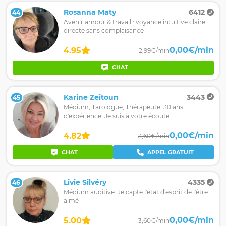
Rosanna Maty
6412
44
Avenir amour & travail : voyance intuitive claire
directe sans complaisance
0,00€/min
4.95
2,99€/min
CHAT
Karine Zeitoun
3443
45
Médium, Tarologue, Thérapeute, 30 ans
d'expérience. Je suis à votre écoute.
0,00€/min
4.82
3,60€/min
CHAT
APPEL GRATUIT
Livie Silvéry
4335
46
Médium auditive. Je capte l'état d'esprit de l'être
aimé
0,00€/min
5.00
3,60€/min