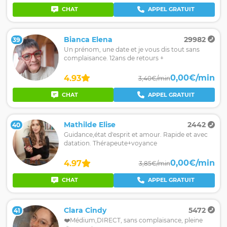
CHAT
APPEL GRATUIT
Bianca Elena
29982
39
Un prénom, une date et je vous dis tout sans
complaisance. 12ans de retours +
0,00€/min
4.93
3,40€/min
CHAT
APPEL GRATUIT
Mathilde Elise
2442
40
Guidance,état d'esprit et amour. Rapide et avec
datation. Thérapeute+voyance
0,00€/min
4.97
3,85€/min
CHAT
APPEL GRATUIT
Clara Cindy
5472
41
❤️Médium,DIRECT, sans complaisance, pleine