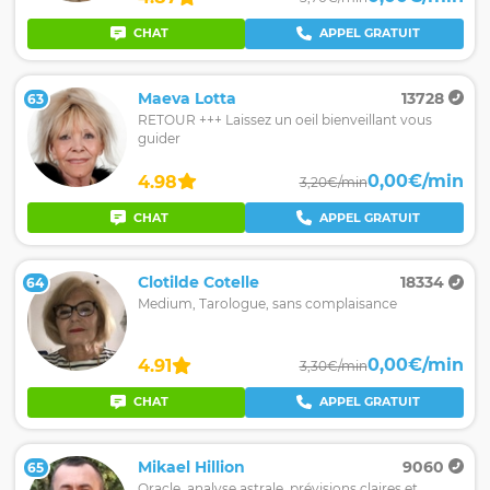
CHAT
APPEL GRATUIT
Maeva Lotta
13728
63
RETOUR +++ Laissez un oeil bienveillant vous
guider
0,00€/min
4.98
3,20€/min
CHAT
APPEL GRATUIT
Clotilde Cotelle
18334
64
Medium, Tarologue, sans complaisance
0,00€/min
4.91
3,30€/min
CHAT
APPEL GRATUIT
Mikael Hillion
9060
65
Oracle, analyse astrale, prévisions claires et