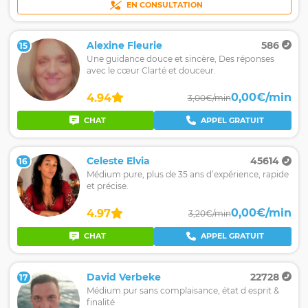
EN CONSULTATION
Alexine Fleurie
586
15
Une guidance douce et sincère, Des réponses
avec le cœur Clarté et douceur.
0,00€/min
4.94
3,00€/min
CHAT
APPEL GRATUIT
Celeste Elvia
45614
16
Médium pure, plus de 35 ans d’expérience, rapide
et précise.
0,00€/min
4.97
3,20€/min
CHAT
APPEL GRATUIT
David Verbeke
22728
17
Médium pur sans complaisance, état d esprit &
finalité