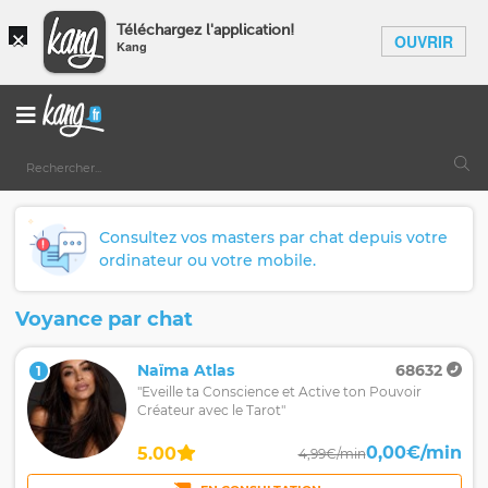
×
Téléchargez l'application!
OUVRIR
Kang
Consultez vos masters par chat depuis votre
ordinateur ou votre mobile.
Voyance par chat
Naïma Atlas
68632
1
"Eveille ta Conscience et Active ton Pouvoir
Créateur avec le Tarot"
0,00€/min
5.00
4,99€/min