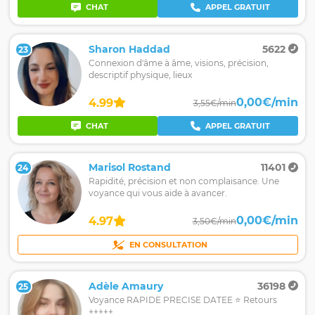
CHAT
APPEL GRATUIT
Sharon Haddad
5622
23
Connexion d'âme à âme, visions, précision,
descriptif physique, lieux
0,00€/min
4.99
3,55€/min
CHAT
APPEL GRATUIT
Marisol Rostand
11401
24
Rapidité, précision et non complaisance. Une
voyance qui vous aide à avancer.
0,00€/min
4.97
3,50€/min
EN CONSULTATION
Adèle Amaury
36198
25
Voyance RAPIDE PRECISE DATEE ⭐ Retours
+++++