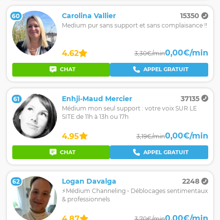
Carolina Vallier
15350
60
Medium pur sans support et sans complaisance !!
0,00€/min
4.62
3,30€/min
CHAT
APPEL GRATUIT
Enhji-Maud Mercier
37135
61
Médium mon seul support : votre voix SUR LE
SITE de 11h à 13h ou 17h
0,00€/min
4.95
3,19€/min
CHAT
APPEL GRATUIT
Logan Davalga
2248
62
⚡️Médium Channeling • Déblocages sentimentaux
& professionnels
0,00€/min
4.87
3,70€/min