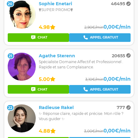
Sophie Enetari
46495
20
❣️SUPER PROMO❣️
0,00€/min
4.98
2,90€/min
CHAT
APPEL GRATUIT
Agathe Sterenn
20655
21
Spécialiste Domaine Affectif et Professionnel .
Rapide et sans Complaisance.
0,00€/min
5.00
3,10€/min
CHAT
APPEL GRATUIT
Radieuse Rakel
777
22
✨ Réponse claire, rapide et précise. Mon rôle ?
Vous guider ✨
0,00€/min
4.88
3,00€/min