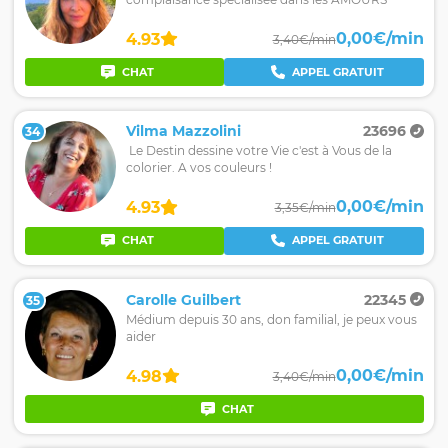
0,00€/min
4.93
3,40€/min
CHAT
APPEL GRATUIT
Vilma Mazzolini
23696
34
Le Destin dessine votre Vie c'est à Vous de la
colorier. A vos couleurs !
0,00€/min
4.93
3,35€/min
CHAT
APPEL GRATUIT
Carolle Guilbert
22345
35
Médium depuis 30 ans, don familial, je peux vous
aider
0,00€/min
4.98
3,40€/min
CHAT