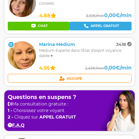
conseils
0,00€/min
4.88
3,10€/min
CHAT
APPEL GRATUIT
Marina Médium
3418
11
Médium Experte dans l'État d'esprit voyance
datée ♥️
0,00€/min
4.95
2,45€/min
OCCUPÉ
Questions en suspens ?
Ma consultation gratuite :
1 -
Choisissez votre voyant
2 -
Cliquez sur
APPEL GRATUIT
F.A.Q