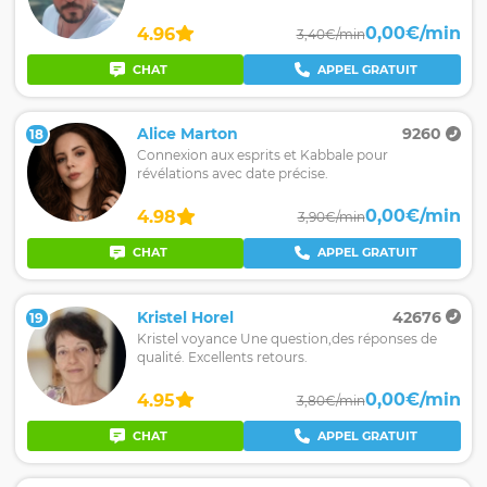
0,00€/min
4.96
3,40€/min
CHAT
APPEL GRATUIT
Alice Marton
9260
18
Connexion aux esprits et Kabbale pour
révélations avec date précise.
0,00€/min
4.98
3,90€/min
CHAT
APPEL GRATUIT
Kristel Horel
42676
19
Kristel voyance Une question,des réponses de
qualité. Excellents retours.
0,00€/min
4.95
3,80€/min
CHAT
APPEL GRATUIT