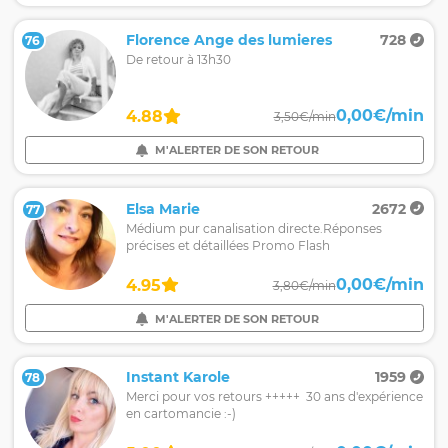
Florence Ange des lumieres
728
76
De retour à 13h30
0,00€/min
4.88
3,50€/min
M'ALERTER DE SON RETOUR
Elsa Marie
2672
77
Médium pur canalisation directe.Réponses
précises et détaillées Promo Flash
0,00€/min
4.95
3,80€/min
M'ALERTER DE SON RETOUR
Instant Karole
1959
78
Merci pour vos retours +++++ 30 ans d'expérience
en cartomancie :-)