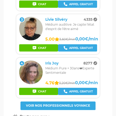
CHAT
APPEL GRATUIT
Livie Silvéry
4335
3
Médium auditive. Je capte l'état
d'esprit de l'être aimé
0,00€/min
5.00
3,60€/min
CHAT
APPEL GRATUIT
Iris Joy
8277
4
Médium Pure + 30ans❤️Experte
Sentimentale
0,00€/min
4.76
3,20€/min
CHAT
APPEL GRATUIT
VOIR NOS PROFESSIONNELS VOYANCE