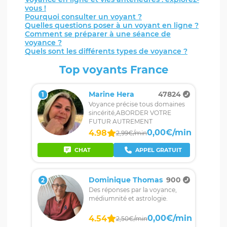
vous !
Pourquoi consulter un voyant ?
Quelles questions poser à un voyant en ligne ?
Comment se préparer à une séance de
voyance ?
Quels sont les différents types de voyance ?
Top voyants France
Marine Hera
47824
1
Voyance précise tous domaines
sincérité,ABORDER VOTRE
FUTUR AUTREMENT
0,00€/min
4.98
2,99€/min
CHAT
APPEL GRATUIT
Dominique Thomas
900
2
Des réponses par la voyance,
médiumnité et astrologie.
0,00€/min
4.54
2,50€/min