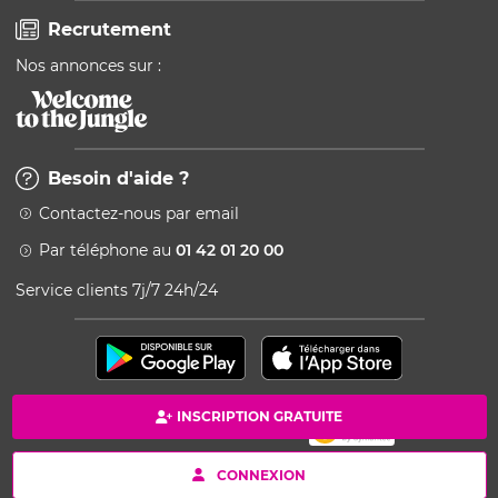
Recrutement
Nos annonces sur :
Besoin d'aide ?
Contactez-nous par email
Par téléphone au
01 42 01 20 00
Service clients 7j/7 24h/24
INSCRIPTION GRATUITE
Paiement 100% sécurisé
Copyright © 2026 Kang - Powered by Ingenio
CONNEXION