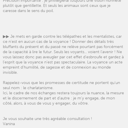
Précision importante : je privilégierai toujours une vision honnête
plutôt que gentillette. Et seuls les animaux sont ceux que je
caresse dans le sens du poil.
▶▶ Je mets en garde contre les télépathes et les mentalistes, car
ce n'est en aucun cas de la voyance ! Donner des détails très
bluffants du présent et du passé ne relève pourtant pas forcément
de la capacité à lire le futur. Seuls les voyants... voient l'avenir ! Ne
vous laissez donc pas aveugler par cet effet d'esbroufe et gardez à
l'esprit que la voyance n'est pas spectaculaire. La voyance un acte
empreint d'humilité, de sagesse et de connexion au monde
invisible.
Rappelez-vous que les promesses de certitude ne portent qu'un
seul nom : le charlatanisme.
Ici, le cadre de nos échanges restera toujours la nuance, la mesure
et le discernement de part et d'autre : je m'y engage, de mon
côté, alors, à vous de vous y engager, du vôtre.
Je vous souhaite une très agréable consultation !
Vanina