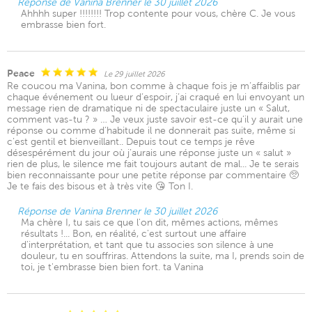
Réponse de Vanina Brenner le 30 juillet 2026
Ahhhh super !!!!!!!! Trop contente pour vous, chère C. Je vous
embrasse bien fort.
Peace
Le 29 juillet 2026
Re coucou ma Vanina, bon comme à chaque fois je m’affaiblis par
chaque événement ou lueur d’espoir, j’ai craqué en lui envoyant un
message rien de dramatique ni de spectaculaire juste un « Salut,
comment vas-tu ? » … Je veux juste savoir est-ce qu’il y aurait une
réponse ou comme d’habitude il ne donnerait pas suite, même si
c’est gentil et bienveillant.. Depuis tout ce temps je rêve
désespérément du jour où j’aurais une réponse juste un « salut »
rien de plus, le silence me fait toujours autant de mal... Je te serais
bien reconnaissante pour une petite réponse par commentaire 🥺
Je te fais des bisous et à très vite 😘 Ton I.
Réponse de Vanina Brenner le 30 juillet 2026
Ma chère I, tu sais ce que l'on dit, mêmes actions, mêmes
résultats !... Bon, en réalité, c'est surtout une affaire
d'interprétation, et tant que tu associes son silence à une
douleur, tu en souffriras. Attendons la suite, ma I, prends soin de
toi, je t'embrasse bien bien fort. ta Vanina