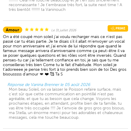
!!!!!!!! Cela me touche beaucoup et je t'en suis sincèrement
reconnaissante ! Je t'embrasse très fort, la suite next time ! A
très bientôt !!!!!!! ta Vaninouch
PRIME
Amour
Le 31 juillet 2026
On a été coupé mon soleil j'ai voulu recharger mais ce n'est pas
passé car tu étais partie. Je te disais s'il il allait m'envoyer un vocal
pour mon anniversaire et j'ai envie de lui répondre que quand le
fameux message arrivera d'anniversaire comme ça peut-être il va
se poser quelques questions et les rôles vont être inversés. Quand
penses-tu car j'ai tellement confiance en toi, je sais que tu me
conseilleras très bien Come tu le fait d'habitude. Mon soleil je
t'adoreeee je pense très fort à toi prends bien soin de toi Des gros
bisousssss d'amour 💋 ❤️ 🥰 Ta S
Réponse de Vanina Brenner le 05 août 2026
Mon beau Soleil, on va laisser le Poisson refaire surface, mais
c'est sûr que cette communication en pointillé n'est pas
agréable, et que tu as besoin que cela change. Voyons les
prochaines étapes, en attendant, profite bien de ta famille, tu
vas être très occupée !!!! Je t'envoie de gros gros gros bisous,
ma Stella, un énorme merci pour tes adorables et chaleureux
messages, cela me touche beaucoup.