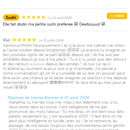
PRIME
Sushi
Le 01 août 2026
Elle fait dodo ma petite sushi preferee 🤣 Deebouuut 🤣
Vivi
Le 31 juillet 2026
Vaninouchhhhh heureusement t es tj la pour me calmer car sinon
je l’aurai insulter depuis longtemps 🤣🤣🤣 ça avance tu imagine un
lien youtube rigolo de sa part 🥱🥱🥱 depuis qd ! Je me suis pas
emballée depuis je suis à ma place ! Tu a tj vu juste que des retours
et des retours +++++ depuis des années ! Je suis sur qu il
m’attend au tournent la pour voir si je m’emballe. J’ai pensé à
notre conversation qd on m’a conseillé de lui dire on pouvait peut
être avoir une chance je te laisse imaginer sa réaction il me dépose
directement à l aéroport 🙈🙈🙈🍉🍉🍉 Je dois être au max pour le
visuel 😘😘😘
Réponse de Vanina Brenner le 01 août 2026
Hahahha, tu me fais trop rire, mais c'est tellement vrai, si tu
veux rester dans la course, il est obligatoire de ne pas
prononcer les mots tabous ! Tu me diras, on est bien tous faits
pareils, seulement lui, c'est puissance 1000 ! il faut être on ne
peut plus intelligente et lucide, avec lui ! Je te remercie, au
passage, de me laisser toujours des commentaires archi gentils