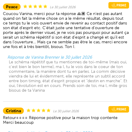
PRIME
Peace
Le 30 juillet 2026
Coucou Vanina, merci pour ta réponse 🙏🏽 Ce n’est pas autant
quand on fait la même chose on a le même résultat, depuis tout
ce temps tu le vois ouvert envie de revenir au contact positif dans
son état d’esprit etc. C’était juste une tentative d’ouverture de
porte après le dernier visuel, je ne vois pas pourquoi pour autant ça
serait un schéma répétitif si son état d’esprit a changé et qu’il est
dans l’ouverture… Mais ça ne semble pas être le cas, merci encore
une fois et à très bientôt, bisous. Ton I.
Réponse de Vanina Brenner le 30 juillet 2026
Le schéma répétitif que tu mentionnes de toi-même (mais oui,
c'est bien le bon terme), ma I, tu le vois dans le coeur de ton
commentaire, la manière dont tu en parles. La comm décisive
viendra de lui et évidemment, elle représente un subtil accord
entre bon timing, état d'esprit propice et "destin en marche". Et
oui, l'évolution est en cours. Prends soin de toi, ma I, mille gros
bisous de ta Vanina
PRIME
Cristina
Le 30 juillet 2026
Retour++++ Réponse positive pour la maison trop contente
Merci beaucoup