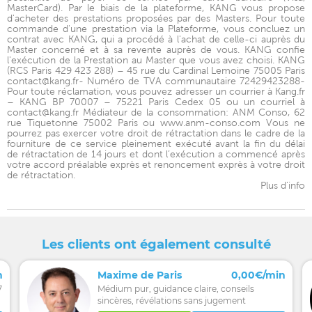
MasterCard). Par le biais de la plateforme, KANG vous propose
d'acheter des prestations proposées par des Masters. Pour toute
commande d'une prestation via la Plateforme, vous concluez un
contrat avec KANG, qui a procédé à l'achat de celle-ci auprès du
Master concerné et à sa revente auprès de vous. KANG confie
l'exécution de la Prestation au Master que vous avez choisi. KANG
(RCS Paris 429 423 288) – 45 rue du Cardinal Lemoine 75005 Paris
contact@kang.fr- Numéro de TVA communautaire 72429423288-
Pour toute réclamation, vous pouvez adresser un courrier à Kang.fr
– KANG BP 70007 – 75221 Paris Cedex 05 ou un courriel à
contact@kang.fr Médiateur de la consommation: ANM Conso, 62
rue Tiquetonne 75002 Paris ou www.anm-conso.com Vous ne
pourrez pas exercer votre droit de rétractation dans le cadre de la
fourniture de ce service pleinement exécuté avant la fin du délai
de rétractation de 14 jours et dont l’exécution a commencé après
votre accord préalable exprès et renoncement exprès à votre droit
de rétractation.
Plus d'info
Les clients ont également consulté
n
Maxime de Paris
0,00€/min
7
Médium pur, guidance claire, conseils
sincères, révélations sans jugement