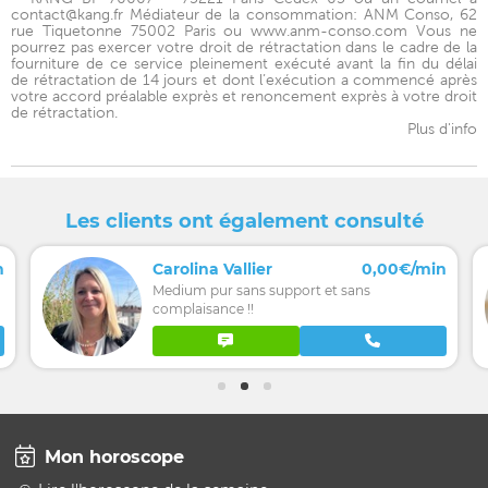
contact@kang.fr Médiateur de la consommation: ANM Conso, 62
rue Tiquetonne 75002 Paris ou www.anm-conso.com Vous ne
pourrez pas exercer votre droit de rétractation dans le cadre de la
fourniture de ce service pleinement exécuté avant la fin du délai
de rétractation de 14 jours et dont l’exécution a commencé après
votre accord préalable exprès et renoncement exprès à votre droit
de rétractation.
Plus d'info
Les clients ont également consulté
n
Carolina Vallier
0,00€/min
Medium pur sans support et sans
complaisance !!
Mon horoscope