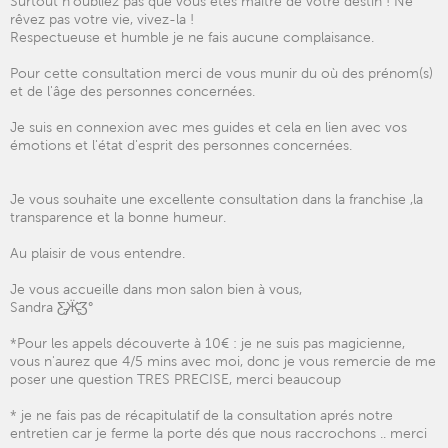
Surtout n'oubliez pas que vous êtes maître de votre destin ! Ne
rêvez pas votre vie, vivez-la !
Respectueuse et humble je ne fais aucune complaisance.
Pour cette consultation merci de vous munir du où des prénom(s)
et de l'âge des personnes concernées.
Je suis en connexion avec mes guides et cela en lien avec vos
émotions et l'état d'esprit des personnes concernées.
Je vous souhaite une excellente consultation dans la franchise ,la
transparence et la bonne humeur.
Au plaisir de vous entendre.
Je vous accueille dans mon salon bien à vous,
Sandra Ƹ̵̡Ӝ̵̨̄Ʒ°
*Pour les appels découverte à 10€ : je ne suis pas magicienne,
vous n'aurez que 4/5 mins avec moi, donc je vous remercie de me
poser une question TRES PRECISE, merci beaucoup
* je ne fais pas de récapitulatif de la consultation aprés notre
entretien car je ferme la porte dés que nous raccrochons .. merci