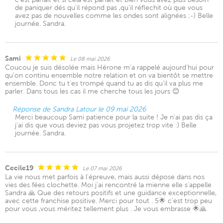
de paniquer dés qu'il répond pas ,qu'il réflechit où que vous
avez pas de nouvelles comme les ondes sont alignées ;-) Belle
journée. Sandra.
Sami
Le 08 mai 2026
Coucou je suis désolée mais Hérone m’a rappelé aujourd’hui pour
qu’on continu ensemble notre relation et on va bientôt se mettre
ensemble. Donc tu t’es trompé quand tu as dis qu’il va plus me
parler. Dans tous les cas il me cherche tous les jours 😊
Réponse de Sandra Latour le 09 mai 2026
Merci beaucoup Sami patience pour la suite ! Je n'ai pas dis ça
j'ai dis que vous deviez pas vous projetez trop vite :) Belle
journée. Sandra.
Cecile19
Le 07 mai 2026
La vie nous met parfois à l'épreuve, mais aussi dépose dans nos
vies des fées clochette. Moi j'ai rencontré la mienne elle s'appelle
Sandra 🙏 Que des retours positifs et une guidance exceptionnelle,
avec cette franchise positive. Merci pour tout . 5🌟 c'est trop peu
pour vous ,vous méritez tellement plus . Je vous embrasse 🌟🙏