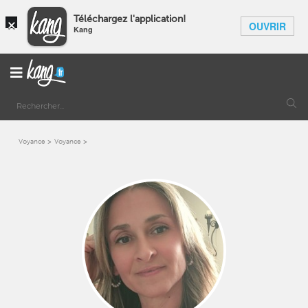
×
Téléchargez l'application!
OUVRIR
Kang
Voyance
Voyance