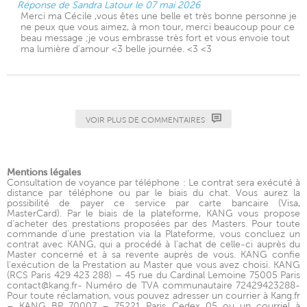
Réponse de Sandra Latour le 07 mai 2026
Merci ma Cécile ,vous êtes une belle et très bonne personne je
ne peux que vous aimez, à mon tour, merci beaucoup pour ce
beau message ;je vous embrasse très fort et vous envoie tout
ma lumière d'amour <3 belle journée. <3 <3
VOIR PLUS DE COMMENTAIRES
Mentions légales
Consultation de voyance par téléphone : Le contrat sera exécuté à
distance par téléphone ou par le biais du chat. Vous aurez la
possibilité de payer ce service par carte bancaire (Visa,
MasterCard). Par le biais de la plateforme, KANG vous propose
d'acheter des prestations proposées par des Masters. Pour toute
commande d'une prestation via la Plateforme, vous concluez un
contrat avec KANG, qui a procédé à l'achat de celle-ci auprès du
Master concerné et à sa revente auprès de vous. KANG confie
l'exécution de la Prestation au Master que vous avez choisi. KANG
(RCS Paris 429 423 288) – 45 rue du Cardinal Lemoine 75005 Paris
contact@kang.fr- Numéro de TVA communautaire 72429423288-
Pour toute réclamation, vous pouvez adresser un courrier à Kang.fr
– KANG BP 70007 – 75221 Paris Cedex 05 ou un courriel à