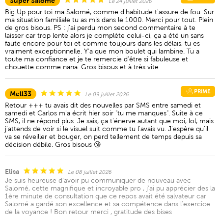
Super Salome
Le 24 juillet 2026
Big Up pour toi ma Salomé, comme d'habitude t'assure de fou. Sur
ma situation familiale tu as mis dans le 1000. Merci pour tout. Plein
de gros bisous. PS : j'ai perdu mon second commentaire à te
laisser car trop lente alors je complète celui-ci, ça a été un sans
faute encore pour toi et comme toujours dans les délais, tu es
vraiment exceptionnelle. Y'a que mon boulet qui lambine. Tu a
toute ma confiance et je te remercie d'être si fabuleuse et
chouette comme nana. Gros bisous et à très vite.
PRIME
Mell33
Le 09 juillet 2026
Retour +++ tu avais dit des nouvelles par SMS entre samedi et
samedi et Carlos m'a écrit hier soir "tu me manques". Suite à ce
SMS, il ne répond plus. Je sais, ça t'énerve autant que moi, lol, mais
j'attends de voir si le visuel suit comme tu l'avais vu. J'espère qu'il
va se réveiller et bouger, on perd tellement de temps depuis sa
décision débile. Gros bisous 😘
Elisa
Le 08 juillet 2026
Je suis heureuse d'avoir pu communiquer de nouveau avec
Salomé, cette magnifique et incroyable pro , j'ai pu apprécier des la
1ère minute de consultation que ce repos avait été salvateur car
Salomé a gardé son excellence et sa compétence dans l'exercice
de la voyance ! Bon retour merci , gratitude des bises