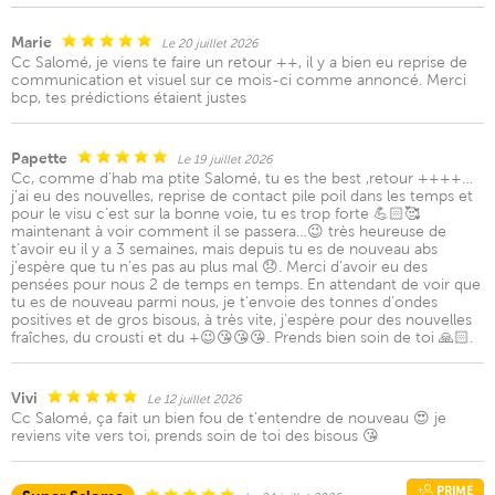
Marie
Le 20 juillet 2026
Cc Salomé, je viens te faire un retour ++, il y a bien eu reprise de
communication et visuel sur ce mois-ci comme annoncé. Merci
bcp, tes prédictions étaient justes
Papette
Le 19 juillet 2026
Cc, comme d’hab ma ptite Salomé, tu es the best ,retour ++++…
j’ai eu des nouvelles, reprise de contact pile poil dans les temps et
pour le visu c’est sur la bonne voie, tu es trop forte 💪🏻🥰
maintenant à voir comment il se passera…😉 très heureuse de
t’avoir eu il y a 3 semaines, mais depuis tu es de nouveau abs
j’espère que tu n’es pas au plus mal 😞. Merci d’avoir eu des
pensées pour nous 2 de temps en temps. En attendant de voir que
tu es de nouveau parmi nous, je t’envoie des tonnes d’ondes
positives et de gros bisous, à très vite, j’espère pour des nouvelles
fraîches, du crousti et du +😉😘😘😘. Prends bien soin de toi 🙏🏻.
Vivi
Le 12 juillet 2026
Cc Salomé, ça fait un bien fou de t'entendre de nouveau 😍 je
reviens vite vers toi, prends soin de toi des bisous 😘
PRIME