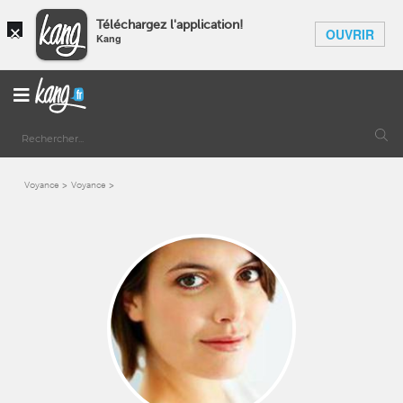
×
Téléchargez l'application!
OUVRIR
Kang
Voyance
Voyance