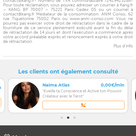
contact@kang.fr- Numéro de TVA communautaire 72429423288-
Pour toute réclamation, vous pouvez adresser un courrier à Kang.fr
– KANG BP 70007 – 75221 Paris Cedex 05 ou un courriel à
contact@kang.fr Médiateur de la consommation: ANM Conso, 62
rue Tiquetonne 75002 Paris ou www.anm-conso.com Vous ne
pourrez pas exercer votre droit de rétractation dans le cadre de la
fourniture de ce service pleinement exécuté avant la fin du délai
de rétractation de 14 jours et dont l’exécution a commencé après
votre accord préalable exprès et renoncement exprès à votre droit
de rétractation.
Plus d'info
Les clients ont également consulté
Naïma Atlas
0,00€/min
n
"Eveille ta Conscience et Active ton Pouvoir
Créateur avec le Tarot"