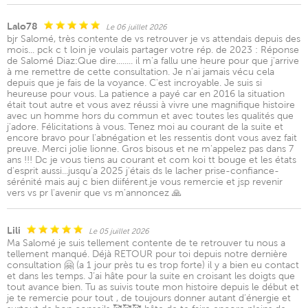
Lalo78
Le 06 juillet 2026
bjr Salomé, très contente de vs retrouver je vs attendais depuis des
mois... pck c t loin je voulais partager votre rép. de 2023 : Réponse
de Salomé Diaz:Que dire........ il m'a fallu une heure pour que j'arrive
à me remettre de cette consultation. Je n'ai jamais vécu cela
depuis que je fais de la voyance. C'est incroyable. Je suis si
heureuse pour vous. La patience a payé car en 2016 la situation
était tout autre et vous avez réussi à vivre une magnifique histoire
avec un homme hors du commun et avec toutes les qualités que
j'adore. Félicitations à vous. Tenez moi au courant de la suite et
encore bravo pour l'abnégation et les ressentis dont vous avez fait
preuve. Merci jolie lionne. Gros bisous et ne m'appelez pas dans 7
ans !!! Dc je vous tiens au courant et com koi tt bouge et les états
d'esprit aussi...jusqu'a 2025 j'étais ds le lacher prise-confiance-
sérénité mais auj c bien diiférent.je vous remercie et jsp revenir
vers vs pr l'avenir que vs m'annoncez 🙏
Lili
Le 05 juillet 2026
Ma Salomé je suis tellement contente de te retrouver tu nous a
tellement manqué. Déjà RETOUR pour toi depuis notre dernière
consultation 🤗 (a 1 jour près tu es trop forte) il y a bien eu contact
et dans les temps. J’ai hâte pour la suite en croisant les doigts que
tout avance bien. Tu as suivis toute mon histoire depuis le début et
je te remercie pour tout , de toujours donner autant d’énergie et