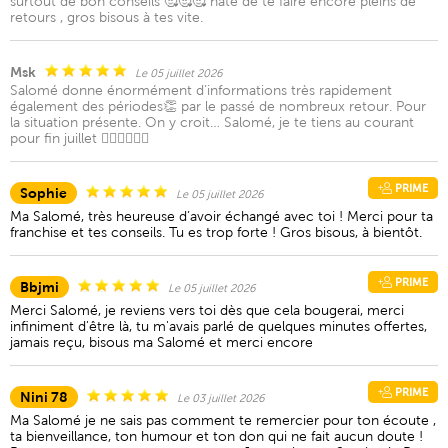
surtout de bon conseils 🥰🥰🥰 hâte de te faire encore pleins de
retours , gros bisous à tes vite.
Msk
Le 05 juillet 2026
Salomé donne énormément d’informations très rapidement
également des périodes👏 par le passé de nombreux retour. Pour
la situation présente. On y croit… Salomé, je te tiens au courant
pour fin juillet 👍🏼🤞🏼🍀✨
PRIME
Sophie
Le 05 juillet 2026
Ma Salomé, très heureuse d’avoir échangé avec toi ! Merci pour ta
franchise et tes conseils. Tu es trop forte ! Gros bisous, à bientôt.
PRIME
Bbjmi
Le 05 juillet 2026
Merci Salomé, je reviens vers toi dès que cela bougerai, merci
infiniment d'être là, tu m'avais parlé de quelques minutes offertes,
jamais reçu, bisous ma Salomé et merci encore
PRIME
Nini 78
Le 03 juillet 2026
Ma Salomé je ne sais pas comment te remercier pour ton écoute ,
ta bienveillance, ton humour et ton don qui ne fait aucun doute !