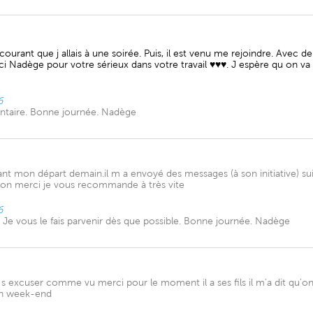
u courant que j allais à une soirée. Puis, il est venu me rejoindre. Avec
i Nadège pour votre sérieux dans votre travail ♥️♥️♥️. J espère qu on v
6
ntaire. Bonne journée. Nadège
ant mon départ demain.il m a envoyé des messages (à son initiative) su
sion merci je vous recommande à très vite
6
Je vous le fais parvenir dès que possible. Bonne journée. Nadège
s excuser comme vu merci pour le moment il a ses fils il m'a dit qu'on
bon week-end