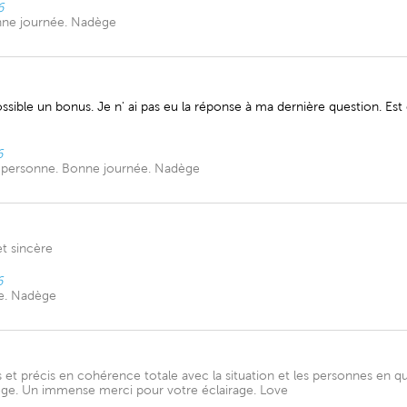
6
nne journée. Nadège
ible un bonus. Je n' ai pas eu la réponse à ma dernière question. Est ce
6
e personne. Bonne journée. Nadège
t sincère
6
e. Nadège
 et précis en cohérence totale avec la situation et les personnes en 
dege. Un immense merci pour votre éclairage. Love