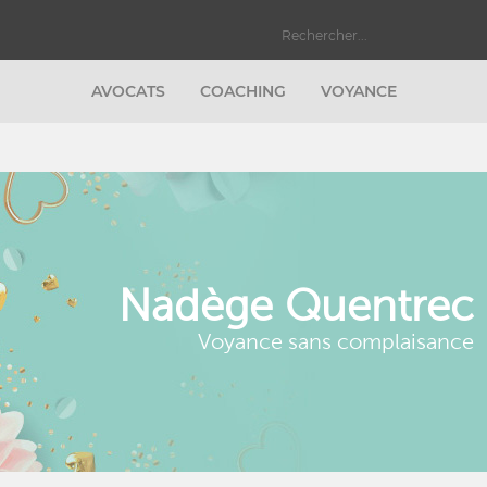
AVOCATS
COACHING
VOYANCE
c
Nadège Quentrec
Voyance sans complaisance