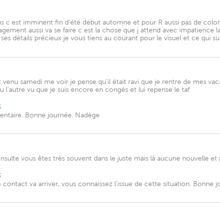
 c est imminent fin d'été début automne et pour R aussi pas de colora
ment aussi va se faire c est la chose que j attend avec impatience la 
es détails précieux je vous tiens au courant pour le visuel et ce qui s
 venu samedi me voir je pense qu’il était ravi que je rentre de mes va
’autre vu que je suis encore en congés et lui repense le taf
6
entaire. Bonne journée. Nadège
sulte vous êtes très souvent dans le juste mais là aucune nouvelle et 
6
contact va arriver, vous connaissez l'issue de cette situation. Bonne