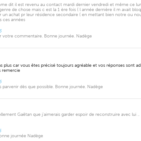
 dit il est revenu au contact mardi dernier vendredi et même ce lundi i
 genre de chose mais c est la 1 ère fois ( l année dernière il m avait blo
 un achat pr leur résidence secondaire ( en mettant bien notre ou nous)
es ces années
6
our votre commentaire. Bonne journée. Nadège
plus car vous êtes précisé toujours agréable et vos réponses sont ad
s remercie
6
s parvenir dès que possible. Bonne journée. Nadège
ement Gaëtan que j’aimerais garder espoir de reconstruire avec lui .. mais
6
 Bonne journée Nadège