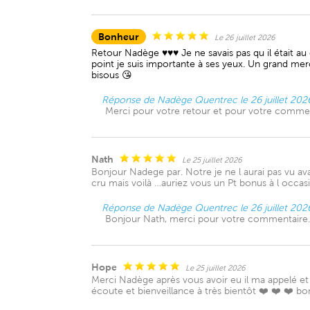
Bonheur
Le 26 juillet 2026
Retour Nadège ♥️♥️♥️ Je ne savais pas qu il était a
point je suis importante à ses yeux. Un grand merc
bisous 😘
Réponse de Nadège Quentrec le 26 juillet 202
Merci pour votre retour et pour votre comme
Nath
Le 25 juillet 2026
Bonjour Nadege par. Notre je ne l aurai pas vu av
cru mais voilà …auriez vous un Pt bonus à l occa
Réponse de Nadège Quentrec le 26 juillet 202
Bonjour Nath, merci pour votre commentaire. 
Hope
Le 25 juillet 2026
Merci Nadège après vous avoir eu il ma appelé et 
écoute et bienveillance à très bientôt ❤️ ❤️ ❤️ 