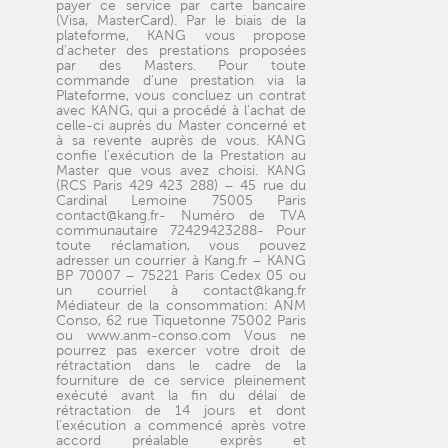
payer ce service par carte bancaire
(Visa, MasterCard). Par le biais de la
plateforme, KANG vous propose
d'acheter des prestations proposées
par des Masters. Pour toute
commande d'une prestation via la
Plateforme, vous concluez un contrat
avec KANG, qui a procédé à l'achat de
celle-ci auprès du Master concerné et
à sa revente auprès de vous. KANG
confie l'exécution de la Prestation au
Master que vous avez choisi. KANG
(RCS Paris 429 423 288) – 45 rue du
Cardinal Lemoine 75005 Paris
contact@kang.fr- Numéro de TVA
communautaire 72429423288- Pour
toute réclamation, vous pouvez
adresser un courrier à Kang.fr – KANG
BP 70007 – 75221 Paris Cedex 05 ou
un courriel à contact@kang.fr
Médiateur de la consommation: ANM
Conso, 62 rue Tiquetonne 75002 Paris
ou www.anm-conso.com Vous ne
pourrez pas exercer votre droit de
rétractation dans le cadre de la
fourniture de ce service pleinement
exécuté avant la fin du délai de
rétractation de 14 jours et dont
l’exécution a commencé après votre
accord préalable exprès et