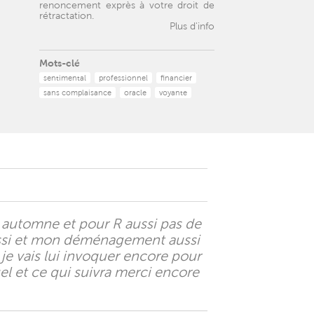
renoncement exprès à votre droit de
rétractation.
Plus d'info
Mots-clé
sentimental
professionnel
financier
sans complaisance
oracle
voyante
 automne et pour R aussi pas de
aussi et mon déménagement aussi
 je vais lui invoquer encore pour
uel et ce qui suivra merci encore