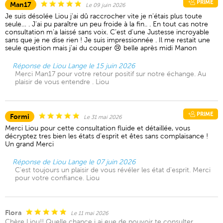
PRIME
Man17
Le 09 juin 2026
Je suis désolée Liou j’ai dû raccrocher vite je n’étais plus toute
seule… . J’ai pu paraître un peu froide à la fin.. . En tout cas notre
consultation m’a laissé sans voix. C’est d’une Justesse incroyable
sans que je ne dise rien ! Je suis impressionnée . Il me restait une
seule question mais j’ai du couper 😢 belle après midi Manon
Réponse de Liou Lange le 15 juin 2026
Merci Man17 pour votre retour positif sur notre échange. Au
plaisir de vous entendre . Liou
PRIME
Formi
Le 31 mai 2026
Merci Liou pour cette consultation fluide et détaillée, vous
décryptez tres bien les états d'esprit et êtes sans complaisance !
Un grand Merci
Réponse de Liou Lange le 07 juin 2026
C'est toujours un plaisir de vous révéler les état d'esprit. Merci
pour votre confiance. Liou
Flora
Le 11 mai 2026
Chère Liou!! Quelle chance j ai eue de pouvoir te consulter