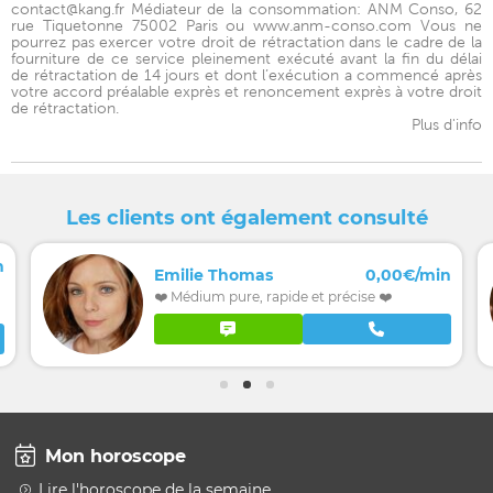
contact@kang.fr Médiateur de la consommation: ANM Conso, 62
rue Tiquetonne 75002 Paris ou www.anm-conso.com Vous ne
pourrez pas exercer votre droit de rétractation dans le cadre de la
fourniture de ce service pleinement exécuté avant la fin du délai
de rétractation de 14 jours et dont l’exécution a commencé après
votre accord préalable exprès et renoncement exprès à votre droit
de rétractation.
Plus d'info
Les clients ont également consulté
n
Emilie Thomas
0,00€/min
❤️ Médium pure, rapide et précise ❤️
Mon horoscope
Lire l'horoscope de la semaine