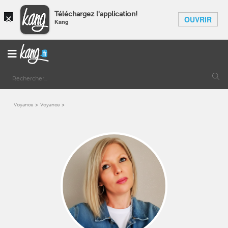
×
Téléchargez l'application!
OUVRIR
Kang
Voyance
Voyance