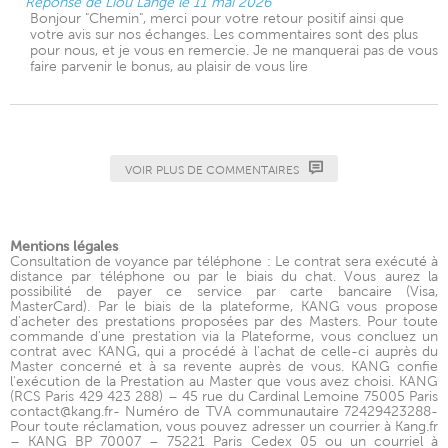
Réponse de Liou Lange le 11 mai 2026
Bonjour "Chemin", merci pour votre retour positif ainsi que
votre avis sur nos échanges. Les commentaires sont des plus
pour nous, et je vous en remercie. Je ne manquerai pas de vous
faire parvenir le bonus, au plaisir de vous lire
VOIR PLUS DE COMMENTAIRES
Mentions légales
Consultation de voyance par téléphone : Le contrat sera exécuté à
distance par téléphone ou par le biais du chat. Vous aurez la
possibilité de payer ce service par carte bancaire (Visa,
MasterCard). Par le biais de la plateforme, KANG vous propose
d'acheter des prestations proposées par des Masters. Pour toute
commande d'une prestation via la Plateforme, vous concluez un
contrat avec KANG, qui a procédé à l'achat de celle-ci auprès du
Master concerné et à sa revente auprès de vous. KANG confie
l'exécution de la Prestation au Master que vous avez choisi. KANG
(RCS Paris 429 423 288) – 45 rue du Cardinal Lemoine 75005 Paris
contact@kang.fr- Numéro de TVA communautaire 72429423288-
Pour toute réclamation, vous pouvez adresser un courrier à Kang.fr
– KANG BP 70007 – 75221 Paris Cedex 05 ou un courriel à