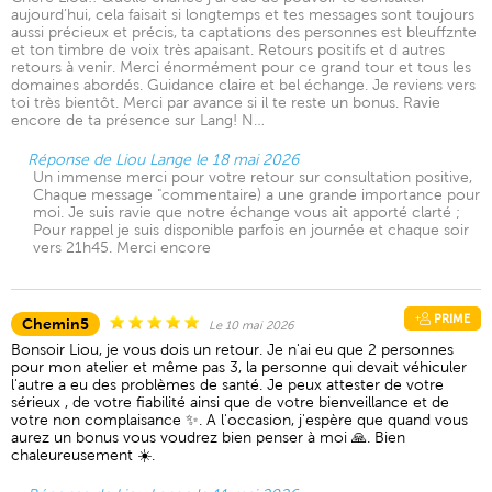
aujourd’hui, cela faisait si longtemps et tes messages sont toujours
aussi précieux et précis, ta captations des personnes est bleuffznte
et ton timbre de voix très apaisant. Retours positifs et d autres
retours à venir. Merci énormément pour ce grand tour et tous les
domaines abordés. Guidance claire et bel échange. Je reviens vers
toi très bientôt. Merci par avance si il te reste un bonus. Ravie
encore de ta présence sur Lang! N…
Réponse de Liou Lange le 18 mai 2026
Un immense merci pour votre retour sur consultation positive,
Chaque message "commentaire) a une grande importance pour
moi. Je suis ravie que notre échange vous ait apporté clarté ;
Pour rappel je suis disponible parfois en journée et chaque soir
vers 21h45. Merci encore
PRIME
Chemin5
Le 10 mai 2026
Bonsoir Liou, je vous dois un retour. Je n'ai eu que 2 personnes
pour mon atelier et même pas 3, la personne qui devait véhiculer
l'autre a eu des problèmes de santé. Je peux attester de votre
sérieux , de votre fiabilité ainsi que de votre bienveillance et de
votre non complaisance ✨. A l'occasion, j'espère que quand vous
aurez un bonus vous voudrez bien penser à moi 🙏. Bien
chaleureusement ☀️.