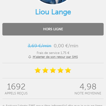
Liou Lange
HORS LIGNE
3,69 €/min
0,00 €/min
Frais de service 1,75 €
M'alerter de son retour par SMS
1692
4,98
APPELS REÇUS
NOTE MOYENNE
⭐️ Activez l’alerte SMS pour être informé(e) dès que je suis en ligne