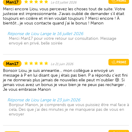
PRIME
Man17
Le 03 juillet 2026
Merci encore Liou, vous percevez les choses tout de suite. Votre
justesse est impressionnante. J’avais oublié de demander s’il était
toujours en colère et m’en voulait toujours ? Merci encore ! À
bientôt , je vous contacte quand j’ai le bonus ! Manon
Réponse de Liou Lange le 16 juillet 2026
Merci Man17 pour votre retour sur consultation. Message
envoyé en privé, belle soirée
PRIME
Man17
Le 21 juin 2026
Bonsoir Liou, je suis anneantie… mon collègue a envoyé un
message à P en lui disant que j étais pas bien. P a répondu c’est fini
je ne donnerais plus jamais de nouvelles elle peut m’oublier 😢. Si
jamais vous avez un bonus je veux bien je ne peux pas recharger .
Je vous embrasse Manon
Réponse de Liou Lange le 23 juin 2026
Bonjour Manon, je comprends que vous puissiez être mal face à
cela, Des que j'ai des minutes je ne manquerai pas de vous en
envoyer