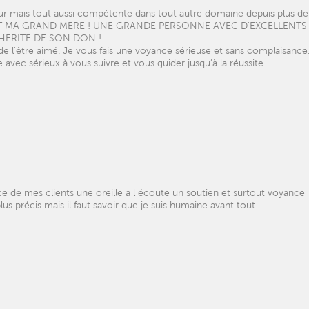
our mais tout aussi compétente dans tout autre domaine depuis plus d
 C'EST MA GRAND MERE ! UNE GRANDE PERSONNE AVEC D'EXCELLENTS
 HERITE DE SON DON !
 de l'être aimé. Je vous fais une voyance sérieuse et sans complaisance
 sérieux à vous suivre et vous guider jusqu’à la réussite.
ce de mes clients une oreille a l écoute un soutien et surtout voyance
lus précis mais il faut savoir que je suis humaine avant tout