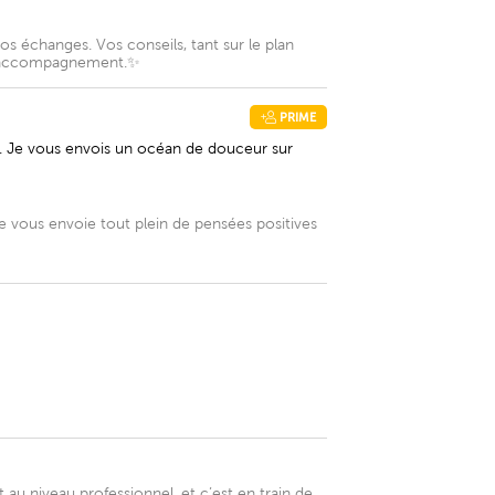
os échanges. Vos conseils, tant sur le plan
re accompagnement.✨️
PRIME
z. Je vous envois un océan de douceur sur
 vous envoie tout plein de pensées positives
 au niveau professionnel, et c’est en train de