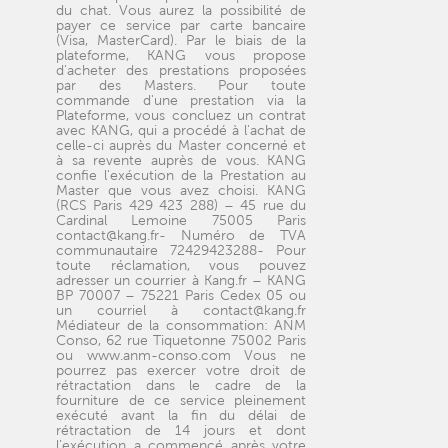
du chat. Vous aurez la possibilité de
payer ce service par carte bancaire
(Visa, MasterCard). Par le biais de la
plateforme, KANG vous propose
d'acheter des prestations proposées
par des Masters. Pour toute
commande d'une prestation via la
Plateforme, vous concluez un contrat
avec KANG, qui a procédé à l'achat de
celle-ci auprès du Master concerné et
à sa revente auprès de vous. KANG
confie l'exécution de la Prestation au
Master que vous avez choisi. KANG
(RCS Paris 429 423 288) – 45 rue du
Cardinal Lemoine 75005 Paris
contact@kang.fr- Numéro de TVA
communautaire 72429423288- Pour
toute réclamation, vous pouvez
adresser un courrier à Kang.fr – KANG
BP 70007 – 75221 Paris Cedex 05 ou
un courriel à contact@kang.fr
Médiateur de la consommation: ANM
Conso, 62 rue Tiquetonne 75002 Paris
ou www.anm-conso.com Vous ne
pourrez pas exercer votre droit de
rétractation dans le cadre de la
fourniture de ce service pleinement
exécuté avant la fin du délai de
rétractation de 14 jours et dont
l’exécution a commencé après votre