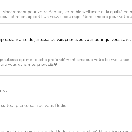
r sincèrement pour votre écoute, votre bienveillance et la qualité de n
récieux et m'ont apporté un nouvel éclairage. Merci encore pour vot
mpressionnante de justesse. Je vais prier avec vous pour qui vous save
ntillesse qui me touche profondément ainsi que votre bienveillance je
rai à vous dans mes prières🙏❤️
rci.
surtout prenez soin de vous Élodie
uis quelques mois je consulte Elodie, elle m’avait prédit un changement