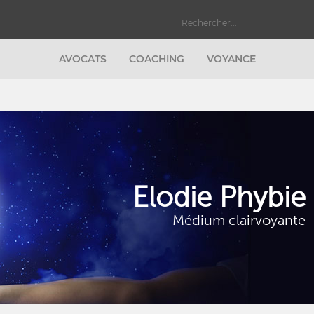
AVOCATS
COACHING
VOYANCE
Elodie Phybie
Médium clairvoyante