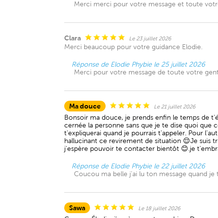
Merci merci pour votre message et toute votre g
Clara
Le 23 juillet 2026
Merci beaucoup pour votre guidance Elodie.
Réponse de Elodie Phybie le 25 juillet 2026
Merci pour votre message de toute votre genti
Ma douce
Le 21 juillet 2026
Bonsoir ma douce, je prends enfin le temps de t'é
cernée la personne sans que je te dise quoi que ce
t'expliquerai quand je pourrais t'appeler. Pour 
hallucinant ce revirement de situation 😌Je suis t
j'espère pouvoir te contacter bientôt 😊.je t'embra
Réponse de Elodie Phybie le 22 juillet 2026
Coucou ma belle j'ai lu ton message quand je t'
Sawa
Le 18 juillet 2026