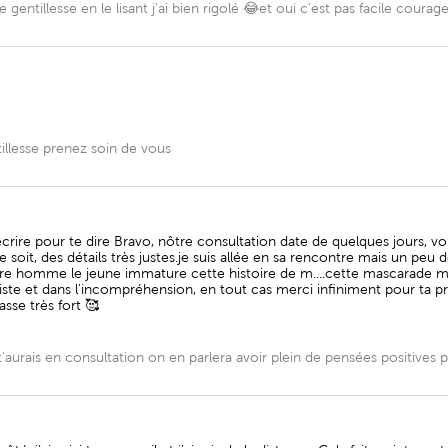
entillesse en le lisant j'ai bien rigolé 😂et oui c'est pas facile courag
llesse prenez soin de vous
crire pour te dire Bravo, nôtre consultation date de quelques jours, vo
 soit, des détails très justes.je suis allée en sa rencontre mais un peu 
l'autre homme le jeune immature cette histoire de m....cette mascarad
riste et dans l'incompréhension, en tout cas merci infiniment pour ta pr
sse très fort 🥰
aurais en consultation on en parlera avoir plein de pensées positives p