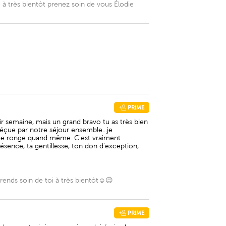
e à très bientôt prenez soin de vous Élodie
PRIME
ir semaine, mais un grand bravo tu as très bien
déçue par notre séjour ensemble...je
e me ronge quand même. C'est vraiment
ésence, ta gentillesse, ton don d'exception,
rends soin de toi à très bientôt☺️😉
PRIME