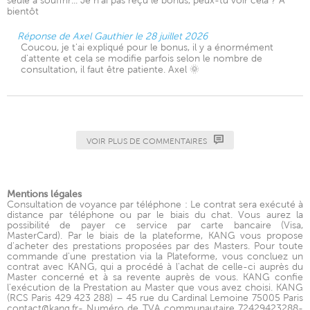
seule à souffrir... Je n'ai pas reçu le bonus, peux-tu voir cela ? A
bientôt
Réponse de Axel Gauthier le 28 juillet 2026
Coucou, je t'ai expliqué pour le bonus, il y a énormément
d'attente et cela se modifie parfois selon le nombre de
consultation, il faut être patiente. Axel 🌞
VOIR PLUS DE COMMENTAIRES
Mentions légales
Consultation de voyance par téléphone : Le contrat sera exécuté à
distance par téléphone ou par le biais du chat. Vous aurez la
possibilité de payer ce service par carte bancaire (Visa,
MasterCard). Par le biais de la plateforme, KANG vous propose
d'acheter des prestations proposées par des Masters. Pour toute
commande d'une prestation via la Plateforme, vous concluez un
contrat avec KANG, qui a procédé à l'achat de celle-ci auprès du
Master concerné et à sa revente auprès de vous. KANG confie
l'exécution de la Prestation au Master que vous avez choisi. KANG
(RCS Paris 429 423 288) – 45 rue du Cardinal Lemoine 75005 Paris
contact@kang.fr- Numéro de TVA communautaire 72429423288-