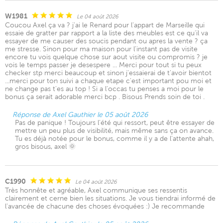
W1981
Le 04 août 2026
Coucou Axel ça va ? j'ai le Renard pour l'appart de Marseille qui
essaie de gratter par rapport a la liste des meubles est ce qu'il va
essayer de me causer des soucis pendant ou apres la vente ? ça
me stresse. Sinon pour ma maison pour l'instant pas de visite
encore tu vois quelque chose sur aout visite ou compromis ? je
vois le temps passer je desespere ... Merci pour tout si tu peux
checker stp merci beaucoup et sinon j'essaierai de t'avoir bientot
...merci pour ton suivi a chaque etape c'est important pou moi et
ne change pas t'es au top ! Si a l'occas tu penses a moi pour le
bonus ça serait adorable merci bcp . Bisous Prends soin de toi .
Réponse de Axel Gauthier le 05 août 2026
Pas de panique ! Toujours l'été qui ressort, peut être essayer de
mettre un peu plus de visibilité, mais même sans ça on avance.
Tu es déjà notée pour le bonus, comme il y a de l'attente ahah,
gros bisous, axel 🌞
C1990
Le 04 août 2026
Très honnête et agréable, Axel communique ses ressentis
clairement et cerne bien les situations. Je vous tiendrai informé de
l'avancée de chacune des choses évoquées :) Je recommande