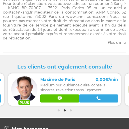
Pour toute réclamation, vous pouvez adresser un courrier à Kang.fr
– KANG BP 70007 – 75221 Paris Cedex 05 ou un courriel à
contact@kang.fr Médiateur de la consommation: ANM Conso, 62
rue Tiquetonne 75002 Paris ou www.anm-conso.com Vous ne
pourrez pas exercer votre droit de rétractation dans le cadre de la
fourniture de ce service pleinement exécuté avant la fin du délai
de rétractation de 14 jours et dont l’exécution a commencé après
votre accord préalable exprès et renoncement exprès à votre droit
de rétractation.
Plus d'info
Les clients ont également consulté
n
Maxime de Paris
0,00€/min
Médium pur, guidance claire, conseils
sincères, révélations sans jugement
PLUS