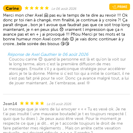
PRIME
Carine
Le 06 août 2026
Merci mon cher Axel 🤗 pas eu le temps de te dire au revoir !!! Ok
donc pr toi rien à changé, mm finalité, je continue à y croire ?! Ça
paraît dingue , bon je t avoue que faudrait pas que ce soit trop long
maintenant, je n en peux plus 😞 vraiment l impression que ça n
avance pas et en + j ai provoqué !!! Pfiou Merci pr tes mots et ta
bonne humeur mon Axel com dab 😊 je vais donc continuer à y
croire...belle soirée des bisous 😘😘
Réponse de Axel Gauthier le 06 août 2026
Coucou carine 😊 quand la personne est là et qu'on la voit sur
le long terme, alors c'est la première diffusion de mes
messages. Ensuite s'il y a quelconque stratégie pour accélérer
alors je te la donne. Même si c'est toi qui a initié le contact, il ne
s'est pas fait prié pour te voir. Donc ça avance malgré tout, a lui
de jouer maintenant. Je t'embrasse, axel 🌞
Jean14
Le 05 août 2026
Le message que je viens de lui envoyer « « « Tu es vexé ok. Je ne
t’ai pas insulté ( une mauvaise boutade) je t es toujours respecté (
quoi que tu dises ). Je peux aussi être vexé. Pour le moment je
respecte ce que j ai dit… et je t accorde toujours le droit de me
faire patienter mes règlements .. Mais on arrête cette vexation
mutuelle.. qui devient ridicule. » » » ». Il rendra ?