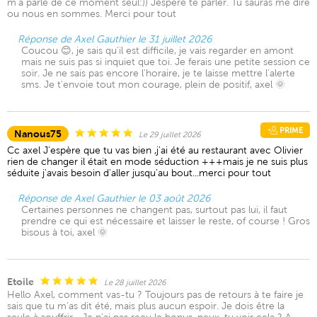
m’a parle de ce moment seul:)) Jespere te parler. Tu sauras me dire
ou nous en sommes. Merci pour tout
Réponse de Axel Gauthier le 31 juillet 2026
Coucou 😊, je sais qu'il est difficile, je vais regarder en amont
mais ne suis pas si inquiet que toi. Je ferais une petite session ce
soir. Je ne sais pas encore l'horaire, je te laisse mettre l'alerte
sms. Je t'envoie tout mon courage, plein de positif, axel 🌞
PRIME
Nanous75
Le 29 juillet 2026
Cc axel J'espère que tu vas bien ,j'ai été au restaurant avec Olivier
rien de changer il était en mode séduction +++mais je ne suis plus
séduite j'avais besoin d'aller jusqu'au bout...merci pour tout
Réponse de Axel Gauthier le 03 août 2026
Certaines personnes ne changent pas, surtout pas lui, il faut
prendre ce qui est nécessaire et laisser le reste, of course ! Gros
bisous à toi, axel 🌞
Etoile
Le 28 juillet 2026
Hello Axel, comment vas-tu ? Toujours pas de retours à te faire je
sais que tu m'as dit été, mais plus aucun espoir. Je dois être la