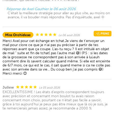
Réponse de Axel Gauthier le 06 août 2026
C'était la meilleure stratégie pour aller au plus vite, au moins on
avance, il va bouder mais répondra. Pas d'inquiétude, axel 🌞
PRIME
Miss Orchideac
Le 06 août 2026
Merci Axel pour cet échange en tchat.Je viens de t'envoyer un
mail pour clore ce que je n'ai pas pu préciser à partir de tes
réponses avant que ça coupe. L'as-tu reçu ? Il est intitulé en objet
de mail " suite et fin de tchat( pas l'autre mail 😅) (P.S : si les dates
de la grossesse ne correspondent pas à son arrivée à lui,euh
comment dire ils savent calculer quand même. Si elle est enceinte
de 6/7 mois, ce qui est le cas, il sait quand meme si ca ne colle pas
avec son arrivée dans sa vie... Du coup ben j'ai pas compris 😅)
Merci merci 😊
Juliew
Le 05 août 2026
EXCELLENTISSIME ! Les états d'esprits correspondent toujours
avec précision et concernant mon boulot tu avais raison
concernant mon choix, pourtant ce n'était pas facile a savoir,
grâce à toi aujourd'hui je peux pas être mieux que là où je suis, je
te remercierais jamais assez, je recommande a 2000 %