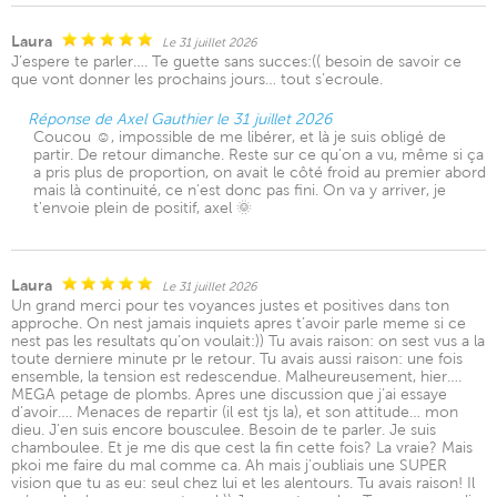
Laura
Le 31 juillet 2026
J’espere te parler…. Te guette sans succes:(( besoin de savoir ce
que vont donner les prochains jours… tout s’ecroule.
Réponse de Axel Gauthier le 31 juillet 2026
Coucou ☺️, impossible de me libérer, et là je suis obligé de
partir. De retour dimanche. Reste sur ce qu'on a vu, même si ça
a pris plus de proportion, on avait le côté froid au premier abord
mais là continuité, ce n'est donc pas fini. On va y arriver, je
t'envoie plein de positif, axel 🌞
Laura
Le 31 juillet 2026
Un grand merci pour tes voyances justes et positives dans ton
approche. On nest jamais inquiets apres t’avoir parle meme si ce
nest pas les resultats qu’on voulait:)) Tu avais raison: on sest vus a la
toute derniere minute pr le retour. Tu avais aussi raison: une fois
ensemble, la tension est redescendue. Malheureusement, hier….
MEGA petage de plombs. Apres une discussion que j’ai essaye
d’avoir…. Menaces de repartir (il est tjs la), et son attitude… mon
dieu. J’en suis encore bousculee. Besoin de te parler. Je suis
chamboulee. Et je me dis que cest la fin cette fois? La vraie? Mais
pkoi me faire du mal comme ca. Ah mais j’oubliais une SUPER
vision que tu as eu: seul chez lui et les alentours. Tu avais raison! Il