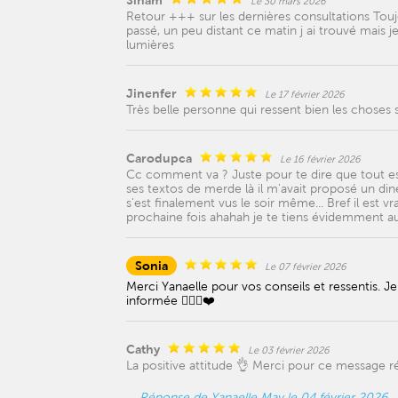
Siham
Le 30 mars 2026
Retour +++ sur les dernières consultations Toujou
passé, un peu distant ce matin j ai trouvé mais je
lumières
Jinenfer
Le 17 février 2026
Très belle personne qui ressent bien les choses s
Carodupca
Le 16 février 2026
Cc comment va ? Juste pour te dire que tout est
ses textos de merde là il m'avait proposé un dine
s'est finalement vus le soir même... Bref il est vra
prochaine fois ahahah je te tiens évidemment au 
Sonia
Le 07 février 2026
Merci Yanaelle pour vos conseils et ressentis. J
informée 👍🏼😊❤️
Cathy
Le 03 février 2026
La positive attitude 👌 Merci pour ce message 
Réponse de Yanaelle May le 04 février 2026