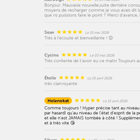
Bonjour. Mauvaise nouvelle,suite dernière consulta
moyens de recharger comme je vous avais dit 
que ns puissions faire le point ? Merci d'avance,
Soav
Le 15 mai 2026
Très à l’écoute et bienveillante ! 😊
Cycine
Le 03 mai 2026
Très contente de t'avoir eu ce matin Toujours au
Étoile
Le 25 avril 2026
très clairvoyante
Helenekat
Le 15 avril 2026
Comme toujours ! Hyper précise tant au niveau de
par hasard) qu’au niveau de l’état d’esprit de la
et elle n’est JAMAIS tombée à côté ! Suppléme
et à très vite 😘