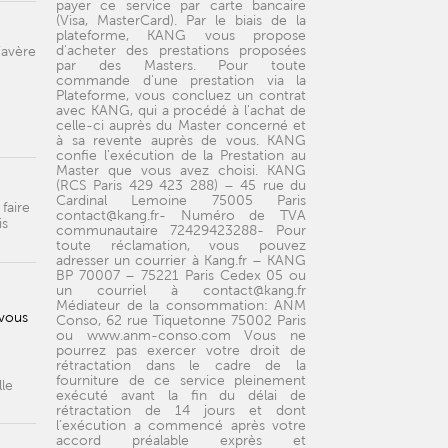
payer ce service par carte bancaire
(Visa, MasterCard). Par le biais de la
plateforme, KANG vous propose
d'acheter des prestations proposées
’avère
par des Masters. Pour toute
commande d'une prestation via la
Plateforme, vous concluez un contrat
avec KANG, qui a procédé à l'achat de
celle-ci auprès du Master concerné et
à sa revente auprès de vous. KANG
confie l'exécution de la Prestation au
Master que vous avez choisi. KANG
(RCS Paris 429 423 288) – 45 rue du
Cardinal Lemoine 75005 Paris
faire
contact@kang.fr- Numéro de TVA
is
communautaire 72429423288- Pour
toute réclamation, vous pouvez
adresser un courrier à Kang.fr – KANG
BP 70007 – 75221 Paris Cedex 05 ou
un courriel à contact@kang.fr
Médiateur de la consommation: ANM
 vous
Conso, 62 rue Tiquetonne 75002 Paris
ou www.anm-conso.com Vous ne
pourrez pas exercer votre droit de
rétractation dans le cadre de la
fourniture de ce service pleinement
le
exécuté avant la fin du délai de
rétractation de 14 jours et dont
l’exécution a commencé après votre
accord préalable exprès et