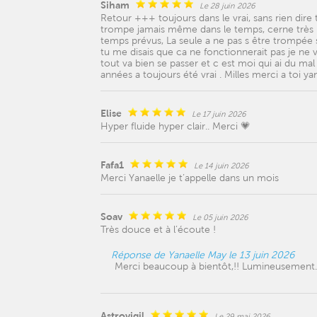
Siham
Le 28 juin 2026
Retour +++ toujours dans le vrai, sans rien dire 
trompe jamais même dans le temps, cerne très bi
temps prévus, La seule a ne pas s être trompée
tu me disais que ca ne fonctionnerait pas je ne v
tout va bien se passer et c est moi qui ai du mal
années a toujours été vrai . Milles merci a toi y
Elise
Le 17 juin 2026
Hyper fluide hyper clair.. Merci 💗
Fafa1
Le 14 juin 2026
Merci Yanaelle je t’appelle dans un mois
Soav
Le 05 juin 2026
Très douce et à l’écoute !
Réponse de Yanaelle May le 13 juin 2026
Merci beaucoup à bientôt,!! Lumineusement.
Astrovigil
Le 29 mai 2026