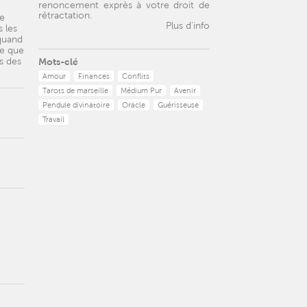
renoncement exprès à votre droit de
rétractation.
te
Plus d'info
 les
quand
ne que
is des
Mots-clé
Amour
Finances
Conflits
Tarots de marseille
Médium Pur
Avenir
Pendule divinatoire
Oracle
Guérisseuse
Travail