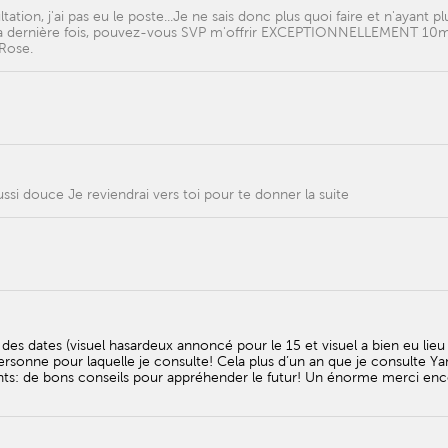
tion, j'ai pas eu le poste...Je ne sais donc plus quoi faire et n'ayant pl
la dernière fois, pouvez-vous SVP m'offrir EXCEPTIONNELLEMENT 10
 Rose.
ssi douce Je reviendrai vers toi pour te donner la suite
s dates (visuel hasardeux annoncé pour le 15 et visuel a bien eu lieu 
 personne pour laquelle je consulte! Cela plus d’un an que je consulte Ya
nts: de bons conseils pour appréhender le futur! Un énorme merci en