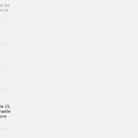
us les
mn pr
le 15,
naelle
core