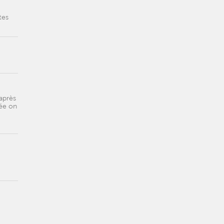
tes
 après
née on