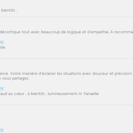
bientôt...
 décortique tout avec beaucoup de logique et d'empathie, A recomma
25
lle
ance. Votre manière d’éclairer les situations avec douceur et précision
e vous partagez.
25
chaud au cœur , à bientôt , lumineusement m Yanaelle
25