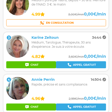
Médium pure par flashs, depuis + 30 ans. Membre
de l'INAD. 3 €. le matin
0,00€/min
4.99
3,00€/min
EN CONSULTATION
Karine Zeitoun
3444
3
Médium, Tarologue, Thérapeute, 30 ans
d'expérience. Je suis à votre écoute.
0,00€/min
4.82
3,60€/min
CHAT
APPEL GRATUIT
Annie Perrin
14504
4
Rapide, précise et sans complaisance.
0,00€/min
4.96
2,99€/min
CHAT
APPEL GRATUIT