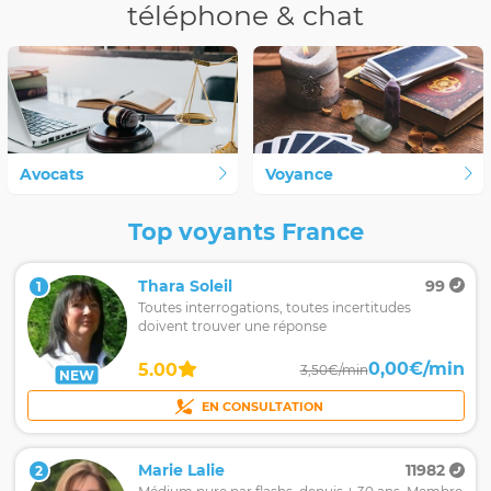
téléphone & chat
Avocats
Voyance
Top voyants France
Thara Soleil
99
1
Toutes interrogations, toutes incertitudes
doivent trouver une réponse
0,00€/min
5.00
3,50€/min
NEW
EN CONSULTATION
Marie Lalie
11982
2