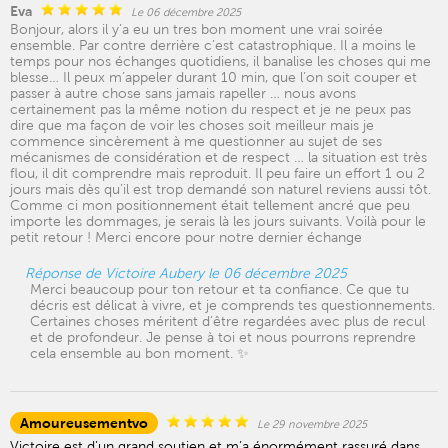
Eva
Le 06 décembre 2025
Bonjour, alors il y’a eu un tres bon moment une vrai soirée
ensemble. Par contre derrière c’est catastrophique. Il a moins le
temps pour nos échanges quotidiens, il banalise les choses qui me
blesse… Il peux m’appeler durant 10 min, que l’on soit couper et
passer à autre chose sans jamais rapeller … nous avons
certainement pas la même notion du respect et je ne peux pas
dire que ma façon de voir les choses soit meilleur mais je
commence sincèrement à me questionner au sujet de ses
mécanismes de considération et de respect … la situation est très
flou, il dit comprendre mais reproduit. Il peu faire un effort 1 ou 2
jours mais dès qu’il est trop demandé son naturel reviens aussi tôt.
Comme ci mon positionnement était tellement ancré que peu
importe les dommages, je serais là les jours suivants. Voilà pour le
petit retour ! Merci encore pour notre dernier échange
Réponse de Victoire Aubery le 06 décembre 2025
Merci beaucoup pour ton retour et ta confiance. Ce que tu
décris est délicat à vivre, et je comprends tes questionnements.
Certaines choses méritent d’être regardées avec plus de recul
et de profondeur. Je pense à toi et nous pourrons reprendre
cela ensemble au bon moment. ✨
Amoureusementvo
Le 29 novembre 2025
Victoire est d’un grand soutien et m’a énormément rassuré dans