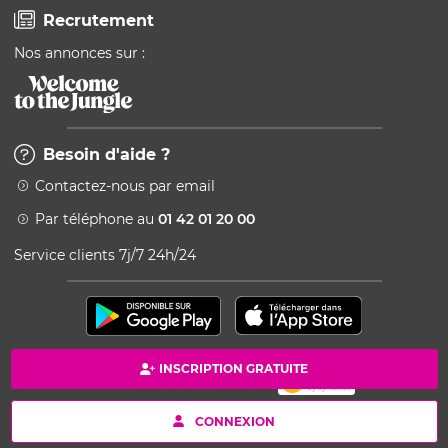
Recrutement
Nos annonces sur :
Besoin d'aide ?
Contactez-nous par email
Par téléphone au
01 42 01 20 00
Service clients 7j/7 24h/24
INSCRIPTION GRATUITE
Paiement 100% sécurisé
Copyright © 2026 Kang - Powered by Ingenio
CONNEXION