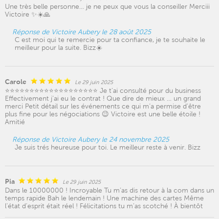
Une très belle personne… je ne peux que vous la conseiller Merciii
Victoire ✨☀️🙏
Réponse de Victoire Aubery le 28 août 2025
C est moi qui te remercie pour ta confiance, je te souhaite le
meilleur pour la suite. Bizz☀️
Carole
Le 29 juin 2025
⭐️⭐️⭐️⭐️⭐️⭐️⭐️⭐️⭐️⭐️⭐️⭐️⭐️⭐️⭐️⭐️⭐️⭐️⭐️ Je t’ai consulté pour du business
Effectivement j’ai eu le contrat ! Que dire de mieux … un grand
merci Petit détail sur les événements ce qui m’a permise d’être
plus fine pour les négociations 😉 Victoire est une belle étoile !
Amitié
Réponse de Victoire Aubery le 24 novembre 2025
Je suis trés heureuse pour toi. Le meilleur reste à venir. Bizz
Pia
Le 29 juin 2025
Dans le 10000000 ! Incroyable Tu m’as dis retour à la com dans un
temps rapide Bah le lendemain ! Une machine des cartes Même
l’état d’esprit était réel ! Félicitations tu m’as scotché ! À bientôt