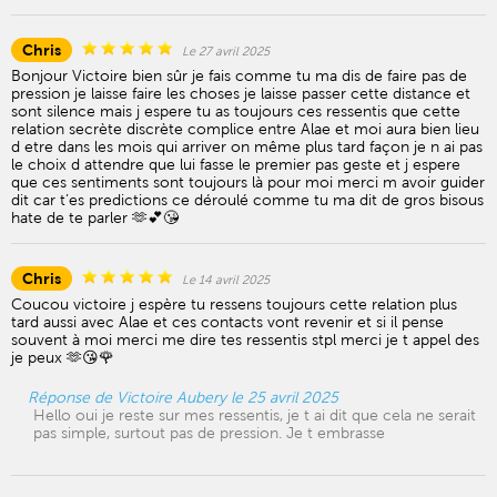
Chris
Le 27 avril 2025
Bonjour Victoire bien sûr je fais comme tu ma dis de faire pas de
pression je laisse faire les choses je laisse passer cette distance et
sont silence mais j espere tu as toujours ces ressentis que cette
relation secrète discrète complice entre Alae et moi aura bien lieu
d etre dans les mois qui arriver on même plus tard façon je n ai pas
le choix d attendre que lui fasse le premier pas geste et j espere
que ces sentiments sont toujours là pour moi merci m avoir guider
dit car t’es predictions ce déroulé comme tu ma dit de gros bisous
hate de te parler 🫶💕😘
Chris
Le 14 avril 2025
Coucou victoire j espère tu ressens toujours cette relation plus
tard aussi avec Alae et ces contacts vont revenir et si il pense
souvent à moi merci me dire tes ressentis stpl merci je t appel des
je peux 🫶😘🌹
Réponse de Victoire Aubery le 25 avril 2025
Hello oui je reste sur mes ressentis, je t ai dit que cela ne serait
pas simple, surtout pas de pression. Je t embrasse