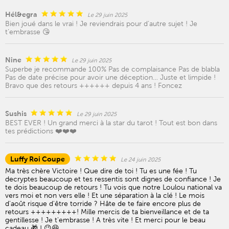
Hél&egra
Le 29 juin 2025
Bien joué dans le vrai ! Je reviendrais pour d’autre sujet ! Je
t’embrasse 😘
Nine
Le 29 juin 2025
Superbe je recommande 100% Pas de complaisance Pas de blabla
Pas de date précise pour avoir une déception… Juste et limpide !
Bravo que des retours ++++++ depuis 4 ans ! Foncez
Sushis
Le 29 juin 2025
BEST EVER ! Un grand merci à la star du tarot ! Tout est bon dans
tes prédictions ❤️❤️❤️
Luffy Roi Coupe
Le 24 juin 2025
Ma très chère Victoire ! Que dire de toi ! Tu es une fée ! Tu
decryptes beaucoup et tes ressentis sont dignes de confiance ! Je
te dois beaucoup de retours ! Tu vois que notre Loulou national va
vers moi et non vers elle ! Et une séparation à la clé ! Le mois
d'août risque d'être torride ? Hâte de te faire encore plus de
retours +++++++++! Mille mercis de ta bienveillance et de ta
gentillesse ! Je t'embrasse ! A très vite ! Et merci pour le beau
cadeau 🎁 ! 😉😆