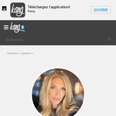
×
Téléchargez l'application!
OUVRIR
Kang
Voyance
Voyance