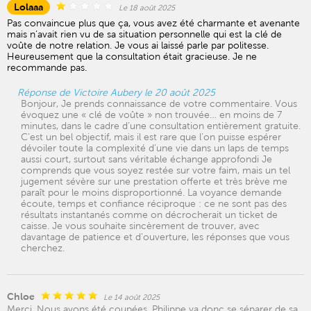
Lolaaa
Le 18 août 2025
Pas convaincue plus que ça, vous avez été charmante et avenante
mais n’avait rien vu de sa situation personnelle qui est la clé de
voûte de notre relation. Je vous ai laissé parle par politesse.
Heureusement que la consultation était gracieuse. Je ne
recommande pas.
Réponse de Victoire Aubery le 20 août 2025
Bonjour, Je prends connaissance de votre commentaire. Vous
évoquez une « clé de voûte » non trouvée… en moins de 7
minutes, dans le cadre d’une consultation entièrement gratuite.
C’est un bel objectif, mais il est rare que l’on puisse espérer
dévoiler toute la complexité d’une vie dans un laps de temps
aussi court, surtout sans véritable échange approfondi Je
comprends que vous soyez restée sur votre faim, mais un tel
jugement sévère sur une prestation offerte et très brève me
paraît pour le moins disproportionné. La voyance demande
écoute, temps et confiance réciproque : ce ne sont pas des
résultats instantanés comme on décrocherait un ticket de
caisse. Je vous souhaite sincèrement de trouver, avec
davantage de patience et d’ouverture, les réponses que vous
cherchez.
Chloe
Le 14 août 2025
Merci. Nous avons été coupées. Philippe va donc se séparer de sa