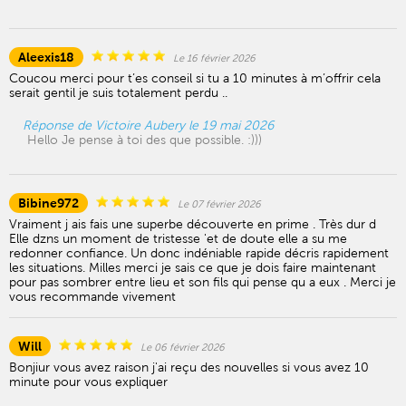
Aleexis18
Le 16 février 2026
Coucou merci pour t’es conseil si tu a 10 minutes à m’offrir cela
serait gentil je suis totalement perdu ..
Réponse de Victoire Aubery le 19 mai 2026
Hello Je pense à toi des que possible. :)))
Bibine972
Le 07 février 2026
Vraiment j ais fais une superbe découverte en prime . Très dur d
Elle dzns un moment de tristesse 'et de doute elle a su me
redonner confiance. Un donc indéniable rapide décris rapidement
les situations. Milles merci je sais ce que je dois faire maintenant
pour pas sombrer entre lieu et son fils qui pense qu a eux . Merci je
vous recommande vivement
Will
Le 06 février 2026
Bonjiur vous avez raison j'ai reçu des nouvelles si vous avez 10
minute pour vous expliquer