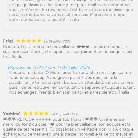
ce que je disais à la fin, donc je ne peux malheureusement pas
vous le réécrire. En revanche, c'est bien vous qui me disiez que
certains médiums ne vous captaient pas. Merci encore pour
votre confiance, et à bientôt. Thalia
Fafa1
Le 01 juillet 2026
Coucou Thalia merci ta bienveillance ❤️❤️❤️si tu as un bonus je
suis preneuse sinon je te rappellerai car j’aime Bien échanger c’est
très fluide
Réponse de Thalia Arken le 02 juillet 2026
Coucou ma belle 😊 Merci pour ton adorable message, ça me
touche beaucoup. Avec grand plaisir ! Dès que j'en ai la
possibilité, je te fais un petit bonus. En attendant, ce sera un vrai
plaisir de te retrouver en consultation, j'apprécie toujours autant
nos échanges. Prends bien soin de toi et à très bientôt. Thalia
Yoshimé
Le 01 juillet 2026
🌟🌟🌟 RETOUR +++++ pour toi, Thalia ! 🌟🌟🌟 Un immense
merci du fond du cœur ❤️ pour ta bienveillance, ton écoute et la
qualité de tes ressentis. Tu possèdes un véritable don ✨ ! À chaque
échange, tu cernes avec une justesse incroyable la personnalité et