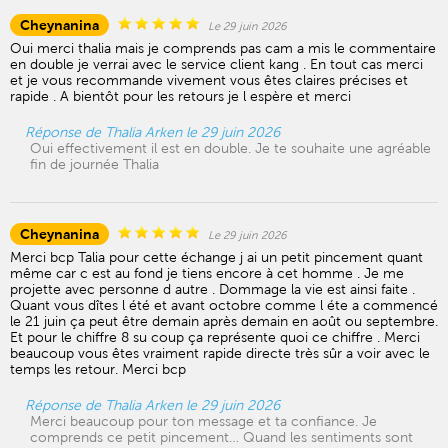
Cheynanina
Le 29 juin 2026
Oui merci thalia mais je comprends pas cam a mis le commentaire
en double je verrai avec le service client kang . En tout cas merci
et je vous recommande vivement vous êtes claires précises et
rapide . A bientôt pour les retours je l espère et merci
Réponse de Thalia Arken le 29 juin 2026
Oui effectivement il est en double. Je te souhaite une agréable
fin de journée Thalia
Cheynanina
Le 29 juin 2026
Merci bcp Talia pour cette échange j ai un petit pincement quant
même car c est au fond je tiens encore à cet homme . Je me
projette avec personne d autre . Dommage la vie est ainsi faite .
Quant vous dîtes l été et avant octobre comme l éte a commencé
le 21 juin ça peut être demain après demain en août ou septembre.
Et pour le chiffre 8 su coup ça représente quoi ce chiffre . Merci
beaucoup vous êtes vraiment rapide directe très sûr a voir avec le
temps les retour. Merci bcp
Réponse de Thalia Arken le 29 juin 2026
Merci beaucoup pour ton message et ta confiance. Je
comprends ce petit pincement… Quand les sentiments sont