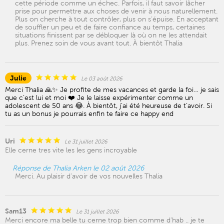
cette période comme un échec. Parfois, il faut savoir lâcher
prise pour permettre aux choses de venir à nous naturellement.
Plus on cherche à tout contrôler, plus on s’épuise. En acceptant
de souffler un peu et de faire confiance au temps, certaines
situations finissent par se débloquer là où on ne les attendait
plus. Prenez soin de vous avant tout. À bientôt Thalia
Julie
Le 03 août 2026
Merci Thalia 🙏✨ Je profite de mes vacances et garde la foi… je sais
que c’est lui et moi ❤️ Je le laisse expérimenter comme un
adolescent de 50 ans 😂. À bientôt, j’ai été heureuse de t’avoir. Si
tu as un bonus je pourrais enfin te faire ce happy end
Uri
Le 31 juillet 2026
Elle cerne tres vite les les gens incroyable
Réponse de Thalia Arken le 02 août 2026
Merci. Au plaisir d'avoir de vos nouvelles Thalia
Sam13
Le 31 juillet 2026
Merci encore ma belle tu cerne trop bien comme d'hab .. je te