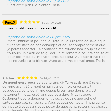
Réponse de Thalia Arken le 21 juin 2026
C'est avec plaisir. À bientôt Thalia
Pao13
Le 20 juin 2026
Retour positif comme toujours ❤️
Réponse de Thalia Arken le 20 juin 2026
Merci infiniment pour ce joli retour. Je suis ravie de savoir que
tu es satisfaite de nos échanges et de l’accompagnement que
je peux t’apporter. Ta confiance me touche beaucoup et c’est
toujours un plaisir de te guider. Je te remercie pour ta fidélité et
pour ces mots qui me vont droit au cœur. Au plaisir d’avoir de
tes nouvelles très bientôt. Avec toute ma bienveillance, Thalia
Adeline
Le 20 juin 2026
Un grand merci pour ce que tu sais...😉 Tu m avais que S serait
comme avant Sûrement en juin car ce mois ci ressortait
beaucoup... Je te confirme depuis la semaine derniere c'est
nettement mieux...espérons que cela dure 🤞 Et j espere
également que le dénouement avec sa copine approche et
surtout que cela se réalise.... Vous pouvez contacter Thalia qui se
connecte à vous sans vous poser de questions; ressens les choses
et pertinente. Merci Thalia...je reviens vers toi tres vite...