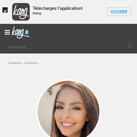
×
Téléchargez l'application!
OUVRIR
Kang
Voyance
Voyance