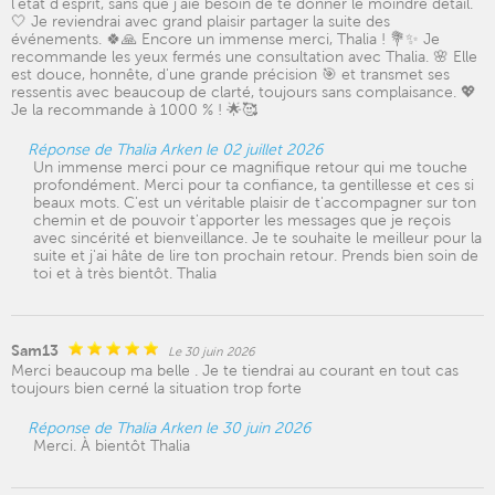
l'état d'esprit, sans que j'aie besoin de te donner le moindre détail.
🤍 Je reviendrai avec grand plaisir partager la suite des
événements. 🍀🙏 Encore un immense merci, Thalia ! 💐✨ Je
recommande les yeux fermés une consultation avec Thalia. 🌸 Elle
est douce, honnête, d'une grande précision 🎯 et transmet ses
ressentis avec beaucoup de clarté, toujours sans complaisance. 💖
Je la recommande à 1000 % ! 🌟🥰
Réponse de Thalia Arken le 02 juillet 2026
Un immense merci pour ce magnifique retour qui me touche
profondément. Merci pour ta confiance, ta gentillesse et ces si
beaux mots. C'est un véritable plaisir de t'accompagner sur ton
chemin et de pouvoir t'apporter les messages que je reçois
avec sincérité et bienveillance. Je te souhaite le meilleur pour la
suite et j'ai hâte de lire ton prochain retour. Prends bien soin de
toi et à très bientôt. Thalia
Sam13
Le 30 juin 2026
Merci beaucoup ma belle . Je te tiendrai au courant en tout cas
toujours bien cerné la situation trop forte
Réponse de Thalia Arken le 30 juin 2026
Merci. À bientôt Thalia