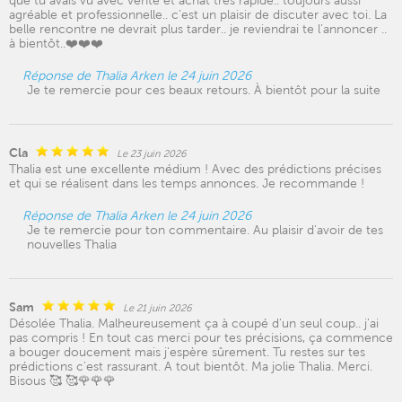
que tu avais vu avec vente et achat très rapide.. toujours aussi
agréable et professionnelle.. c’est un plaisir de discuter avec toi. La
belle rencontre ne devrait plus tarder.. je reviendrai te l’annoncer ..
à bientôt..❤️❤️❤️
Réponse de Thalia Arken le 24 juin 2026
Je te remercie pour ces beaux retours. À bientôt pour la suite
Cla
Le 23 juin 2026
Thalia est une excellente médium ! Avec des prédictions précises
et qui se réalisent dans les temps annonces. Je recommande !
Réponse de Thalia Arken le 24 juin 2026
Je te remercie pour ton commentaire. Au plaisir d'avoir de tes
nouvelles Thalia
Sam
Le 21 juin 2026
Désolée Thalia. Malheureusement ça à coupé d'un seul coup.. j'ai
pas compris ! En tout cas merci pour tes précisions, ça commence
a bouger doucement mais j'espère sûrement. Tu restes sur tes
prédictions c'est rassurant. A tout bientôt. Ma jolie Thalia. Merci.
Bisous 🥰 🥰🌹🌹🌹