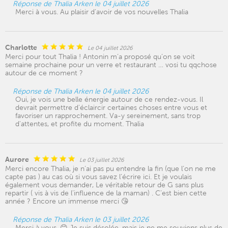
Réponse de Thalia Arken le 04 juillet 2026
Merci à vous. Au plaisir d'avoir de vos nouvelles Thalia
Charlotte
Le 04 juillet 2026
Merci pour tout Thalia ! Antonin m’a proposé qu’on se voit
semaine prochaine pour un verre et restaurant … vosi tu qqchose
autour de ce moment ?
Réponse de Thalia Arken le 04 juillet 2026
Oui, je vois une belle énergie autour de ce rendez-vous. Il
devrait permettre d'éclaircir certaines choses entre vous et
favoriser un rapprochement. Va-y sereinement, sans trop
d'attentes, et profite du moment. Thalia
Aurore
Le 03 juillet 2026
Merci encore Thalia, je n’ai pas pu entendre la fin (que l’on ne me
capte pas ) au cas où si vous savez l’écrire ici. Et je voulais
également vous demander, Le véritable retour de G sans plus
repartir ( vis à vis de l’influence de la maman) . C’est bien cette
année ? Encore un immense merci 😘
Réponse de Thalia Arken le 03 juillet 2026
Merci à vous. 😊 Je suis désolée, mais je ne me souviens plus de