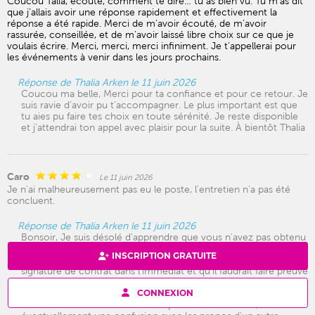
Coucou Talia, écoute, comment te dire… tu as bien vu. Tu m’as dit
que j’allais avoir une réponse rapidement et effectivement la
réponse a été rapide. Merci de m’avoir écouté, de m’avoir
rassurée, conseillée, et de m’avoir laissé libre choix sur ce que je
voulais écrire. Merci, merci, merci infiniment. Je t’appellerai pour
les événements à venir dans les jours prochains.
Réponse de Thalia Arken le 11 juin 2026
Coucou ma belle, Merci pour ta confiance et pour ce retour. Je
suis ravie d’avoir pu t’accompagner. Le plus important est que
tu aies pu faire tes choix en toute sérénité. Je reste disponible
et j’attendrai ton appel avec plaisir pour la suite. À bientôt Thalia
Caro
Le 11 juin 2026
Je n'ai malheureusement pas eu le poste, l'entretien n'a pas été
concluent.
Réponse de Thalia Arken le 11 juin 2026
Bonsoir, Je suis désolé d'apprendre que vous n'avez pas obtenu
le poste. Cependant, je me souviens très bien de notre
INSCRIPTION GRATUITE
consultation. Je vous avais indiqué que je ne voyais pas de
signature de contrat dans l'immédiat et qu'il faudrait faire preuve
de patience avant qu'une opportunité professionnelle ne se
CONNEXION
concrétise. C'est pourquoi je pense qu'il y a peut-être une
confusion concernant le retour que vous m'avez fait, ou