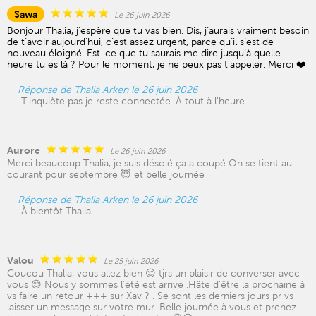
Sawa
Le 26 juin 2026
Bonjour Thalia, j’espère que tu vas bien. Dis, j’aurais vraiment besoin
de t’avoir aujourd’hui, c’est assez urgent, parce qu’il s’est de
nouveau éloigné. Est-ce que tu saurais me dire jusqu’à quelle
heure tu es là ? Pour le moment, je ne peux pas t’appeler. Merci ❤️
Réponse de Thalia Arken le 26 juin 2026
T'inquiète pas je reste connectée. À tout à l'heure
Aurore
Le 26 juin 2026
Merci beaucoup Thalia, je suis désolé ça a coupé On se tient au
courant pour septembre 😇 et belle journée
Réponse de Thalia Arken le 26 juin 2026
À bientôt Thalia
Valou
Le 25 juin 2026
Coucou Thalia, vous allez bien 😌 tjrs un plaisir de converser avec
vous 😊 Nous y sommes l’été est arrivé .Hâte d’être la prochaine à
vs faire un retour +++ sur Xav ? . Se sont les derniers jours pr vs
laisser un message sur votre mur. Belle journée à vous et prenez