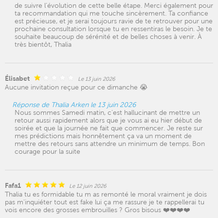
de suivre l’évolution de cette belle étape. Merci également pour
ta recommandation qui me touche sincèrement. Ta confiance
est précieuse, et je serai toujours ravie de te retrouver pour une
prochaine consultation lorsque tu en ressentiras le besoin. Je te
souhaite beaucoup de sérénité et de belles choses à venir. À
très bientôt, Thalia
Élisabet
Le 13 juin 2026
Aucune invitation reçue pour ce dimanche 😭
Réponse de Thalia Arken le 13 juin 2026
Nous sommes Samedi matin, c'est hallucinant de mettre un
retour aussi rapidement alors que je vous ai eu hier début de
soirée et que la journée ne fait que commencer. Je reste sur
mes prédictions mais honnêtement ça va un moment de
mettre des retours sans attendre un minimum de temps. Bon
courage pour la suite
Fafa1
Le 12 juin 2026
Thalia tu es formidable tu m as remonté le moral vraiment je dois
pas m'inquiéter tout est fake lui ça me rassure je te rappellerai tu
vois encore des grosses embrouilles ? Gros bisous ❤️❤️❤️❤️