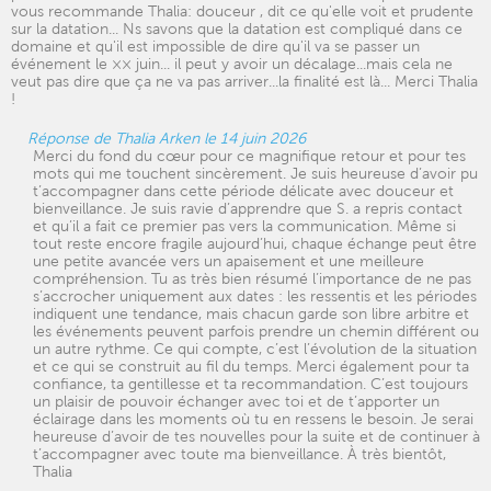
vous recommande Thalia: douceur , dit ce qu'elle voit et prudente
sur la datation... Ns savons que la datation est compliqué dans ce
domaine et qu'il est impossible de dire qu'il va se passer un
événement le ×× juin... il peut y avoir un décalage...mais cela ne
veut pas dire que ça ne va pas arriver...la finalité est là... Merci Thalia
!
Réponse de Thalia Arken le 14 juin 2026
Merci du fond du cœur pour ce magnifique retour et pour tes
mots qui me touchent sincèrement. Je suis heureuse d’avoir pu
t’accompagner dans cette période délicate avec douceur et
bienveillance. Je suis ravie d’apprendre que S. a repris contact
et qu’il a fait ce premier pas vers la communication. Même si
tout reste encore fragile aujourd’hui, chaque échange peut être
une petite avancée vers un apaisement et une meilleure
compréhension. Tu as très bien résumé l’importance de ne pas
s’accrocher uniquement aux dates : les ressentis et les périodes
indiquent une tendance, mais chacun garde son libre arbitre et
les événements peuvent parfois prendre un chemin différent ou
un autre rythme. Ce qui compte, c’est l’évolution de la situation
et ce qui se construit au fil du temps. Merci également pour ta
confiance, ta gentillesse et ta recommandation. C’est toujours
un plaisir de pouvoir échanger avec toi et de t’apporter un
éclairage dans les moments où tu en ressens le besoin. Je serai
heureuse d’avoir de tes nouvelles pour la suite et de continuer à
t’accompagner avec toute ma bienveillance. À très bientôt,
Thalia