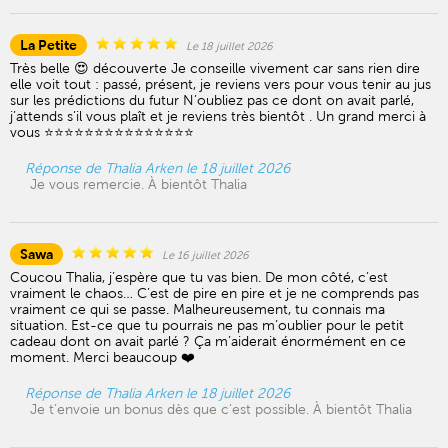
La Petite
Le 18 juillet 2026
Très belle 😍 découverte Je conseille vivement car sans rien dire
elle voit tout : passé, présent, je reviens vers pour vous tenir au jus
sur les prédictions du futur N’oubliez pas ce dont on avait parlé,
j’attends s’il vous plaît et je reviens très bientôt . Un grand merci à
vous ⭐️⭐️⭐️⭐️⭐️⭐️⭐️⭐️⭐️⭐️⭐️⭐️⭐️⭐️⭐️
Réponse de Thalia Arken le 18 juillet 2026
Je vous remercie. À bientôt Thalia
Sawa
Le 16 juillet 2026
Coucou Thalia, j’espère que tu vas bien. De mon côté, c’est
vraiment le chaos… C’est de pire en pire et je ne comprends pas
vraiment ce qui se passe. Malheureusement, tu connais ma
situation. Est-ce que tu pourrais ne pas m’oublier pour le petit
cadeau dont on avait parlé ? Ça m’aiderait énormément en ce
moment. Merci beaucoup ❤️
Réponse de Thalia Arken le 18 juillet 2026
Je t’envoie un bonus dès que c’est possible. À bientôt Thalia