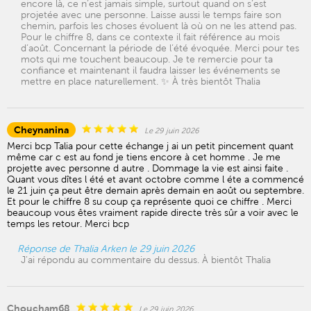
encore là, ce n’est jamais simple, surtout quand on s’est
projetée avec une personne. Laisse aussi le temps faire son
chemin, parfois les choses évoluent là où on ne les attend pas.
Pour le chiffre 8, dans ce contexte il fait référence au mois
d’août. Concernant la période de l’été évoquée. Merci pour tes
mots qui me touchent beaucoup. Je te remercie pour ta
confiance et maintenant il faudra laisser les événements se
mettre en place naturellement. ✨ À très bientôt Thalia
Cheynanina
Le 29 juin 2026
Merci bcp Talia pour cette échange j ai un petit pincement quant
même car c est au fond je tiens encore à cet homme . Je me
projette avec personne d autre . Dommage la vie est ainsi faite .
Quant vous dîtes l été et avant octobre comme l éte a commencé
le 21 juin ça peut être demain après demain en août ou septembre.
Et pour le chiffre 8 su coup ça représente quoi ce chiffre . Merci
beaucoup vous êtes vraiment rapide directe très sûr a voir avec le
temps les retour. Merci bcp
Réponse de Thalia Arken le 29 juin 2026
J'ai répondu au commentaire du dessus. À bientôt Thalia
Choucham68
Le 29 juin 2026