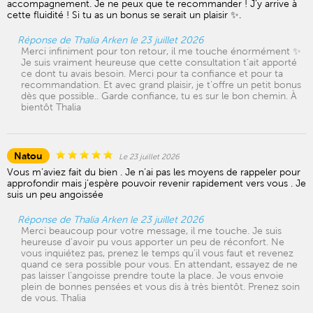
accompagnement. Je ne peux que te recommander ! J’y arrive à
cette fluidité ! Si tu as un bonus se serait un plaisir ✨.
Réponse de Thalia Arken le 23 juillet 2026
Merci infiniment pour ton retour, il me touche énormément ✨
Je suis vraiment heureuse que cette consultation t’ait apporté
ce dont tu avais besoin. Merci pour ta confiance et pour ta
recommandation. Et avec grand plaisir, je t’offre un petit bonus
dès que possible.. Garde confiance, tu es sur le bon chemin. À
bientôt Thalia
Natou
Le 23 juillet 2026
Vous m’aviez fait du bien . Je n’ai pas les moyens de rappeler pour
approfondir mais j’espère pouvoir revenir rapidement vers vous . Je
suis un peu angoissée
Réponse de Thalia Arken le 23 juillet 2026
Merci beaucoup pour votre message, il me touche. Je suis
heureuse d’avoir pu vous apporter un peu de réconfort. Ne
vous inquiétez pas, prenez le temps qu’il vous faut et revenez
quand ce sera possible pour vous. En attendant, essayez de ne
pas laisser l’angoisse prendre toute la place. Je vous envoie
plein de bonnes pensées et vous dis à très bientôt. Prenez soin
de vous. Thalia