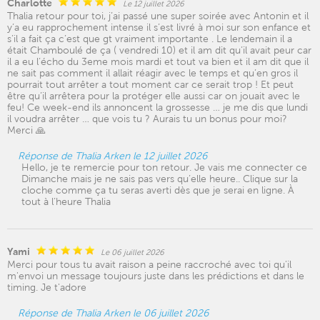
Charlotte
Le 12 juillet 2026
Thalia retour pour toi, j’ai passé une super soirée avec Antonin et il
y’a eu rapprochement intense il s’est livré à moi sur son enfance et
s’il a fait ça c’est que gt vraiment importante . Le lendemain il a
était Chamboulé de ça ( vendredi 10) et il am dit qu’il avait peur car
il a eu l’écho du 3eme mois mardi et tout va bien et il am dit que il
ne sait pas comment il allait réagir avec le temps et qu’en gros il
pourrait tout arrêter a tout moment car ce serait trop ! Et peut
être qu’il arrêtera pour la protéger elle aussi car on jouait avec le
feu! Ce week-end ils annoncent la grossesse … je me dis que lundi
il voudra arrêter … que vois tu ? Aurais tu un bonus pour moi?
Merci 🙏
Réponse de Thalia Arken le 12 juillet 2026
Hello, je te remercie pour ton retour. Je vais me connecter ce
Dimanche mais je ne sais pas vers qu’elle heure.. Clique sur la
cloche comme ça tu seras averti dès que je serai en ligne. À
tout à l’heure Thalia
Yami
Le 06 juillet 2026
Merci pour tous tu avait raison a peine raccroché avec toi qu'il
m'envoi un message toujours juste dans les prédictions et dans le
timing. Je t'adore
Réponse de Thalia Arken le 06 juillet 2026