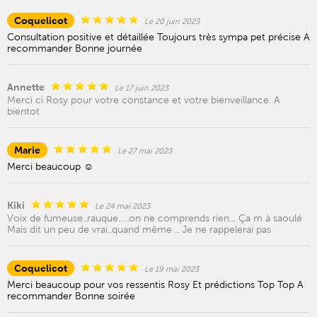
Coquelicot
Le 20 juin 2023
Consultation positive et détaillée Toujours très sympa pet précise A
recommander Bonne journée
Annette
Le 17 juin 2023
Merci ci Rosy pour votre constance et votre bienveillance. A
bientot
Marie
Le 27 mai 2023
Merci beaucoup ☺️
Kiki
Le 24 mai 2023
Voix de fumeuse..rauque.....on ne comprends rien... Ça m à saoulé
Mais dit un peu de vrai..quand même .. Je ne rappelerai pas
Coquelicot
Le 19 mai 2023
Merci beaucoup pour vos ressentis Rosy Et prédictions Top Top A
recommander Bonne soirée