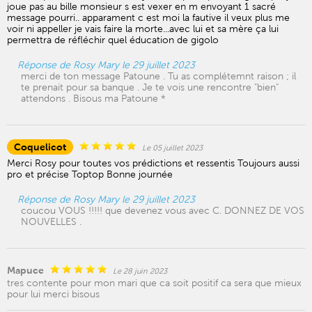
joue pas au bille monsieur s est vexer en m envoyant 1 sacré
message pourri.. apparament c est moi la fautive il veux plus me
voir ni appeller je vais faire la morte...avec lui et sa mère ça lui
permettra de réfléchir quel éducation de gigolo
Réponse de Rosy Mary le 29 juillet 2023
merci de ton message Patoune . Tu as complétemnt raison ; il
te prenait pour sa banque . Je te vois une rencontre "bien"
attendons . Bisous ma Patoune *
Coquelicot
Le 05 juillet 2023
Merci Rosy pour toutes vos prédictions et ressentis Toujours aussi
pro et précise Toptop Bonne journée
Réponse de Rosy Mary le 29 juillet 2023
coucou VOUS !!!!! que devenez vous avec C. DONNEZ DE VOS
NOUVELLES .
Mapuce
Le 28 juin 2023
tres contente pour mon mari que ca soit positif ca sera que mieux
pour lui merci bisous