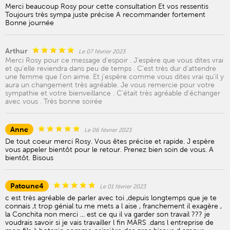
Merci beaucoup Rosy pour cette consultation Et vos ressentis
Toujours très sympa juste précise A recommander fortement
Bonne journée
Arthur
Le 07 février 2023
Merci Rosy pour ce message d'espoir . J'espère que vous dites vrai
et qu'elle reviendra dans peu de temps . C'est très dur d'attendre
une femme que l'on aime. Et j'espère comme vous dites vrai qu'il y
aura un changement très agréable. Je vous remercie pour votre
sympathie et votre bienveillance . C'était très agréable d'échanger
avec vous . Très bonne soirée
Anne
Le 06 février 2023
De tout coeur merci Rosy. Vous êtes précise et rapide. J espère
vous appeler bientôt pour le retour. Prenez bien soin de vous. A
bientôt. Bisous
Patoune4
Le 01 février 2023
c est très agréable de parler avec toi ,depuis longtemps que je te
connais ,t trop génial tu me mets a l aise , franchement il exagère ,
la Conchita non merci ... est ce qu il va garder son travail ??? je
voudrais savoir si je vais travailler l fin MARS .dans l entreprise de