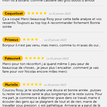
mon fils à botanic comme caissière des gros bisous d amour
Coquelicot
Le 31 janvier 2023
Ça a coupé Merci beaucoup Rosy pour cette belle analyse et vos
ressentis Toujours au top top A recommander fortement Bonne
soirée
Prissoux
Le 23 janvier 2023
Bonjour il n'est pas venu, mais merci, comme tu m'avais dis oui ,
Patoune4
Le 19 janvier 2023
Merci pour ton réconfort j ai quand même 1 peu peur de
beaucoup de choses....je peux plus l encadrer...comment je vais
faire pour voir Nicolas encore milles merci
Murielle
Le 16 janvier 2023
Coucou Rosy, je te souhaite une douce et bonne année ..puisses
tu rester en bonne santé le plus longtemps et le reste suivra. Pour
ma part, je commence à déprimer grave dans ce travail..marre d
écouter des gens qui se plaignent de tout et de rien, marre de
travailler sous pression .c est pathétique. Arriverai je a parut de là