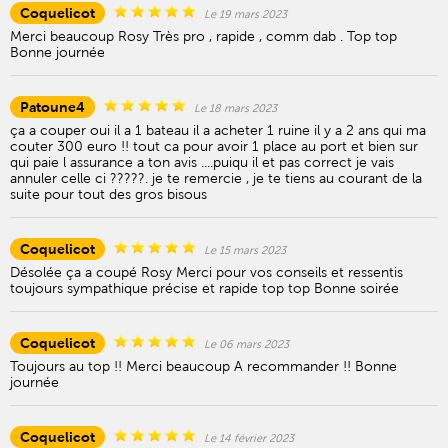
Coquelicot
Le 19 mars 2023
Merci beaucoup Rosy Très pro , rapide , comm dab . Top top
Bonne journée
Patoune4
Le 18 mars 2023
ça a couper oui il a 1 bateau il a acheter 1 ruine il y a 2 ans qui ma
couter 300 euro !! tout ca pour avoir 1 place au port et bien sur
qui paie l assurance a ton avis ....puiqu il et pas correct je vais
annuler celle ci ?????. je te remercie , je te tiens au courant de la
suite pour tout des gros bisous
Coquelicot
Le 15 mars 2023
Désolée ça a coupé Rosy Merci pour vos conseils et ressentis
toujours sympathique précise et rapide top top Bonne soirée
Coquelicot
Le 06 mars 2023
Toujours au top !! Merci beaucoup A recommander !! Bonne
journée
Coquelicot
Le 14 février 2023