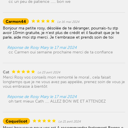
cc un peu de patience ...... bon we
Carmen44
Le 16 mai 2024
Bonjour ma petite rosy, désolée de te déranger, pourrais-tu stp
avoir 10min gratuite, je n'est plus de crédit et il faudrait que je te
parle, aide moi stp merci. Je t'embrasse et prends soin de toi
Réponse de Rosy Mary le 17 mai 2024
cc Carmen oui semaine prochaine merci de ta confiance
Cat
Le 23 avril 2024
Merci Rosy vos conseils mon remonté le moral , cela faisait
longtemps que je ne vous avez pas appelée, prenez soin de vous je
vous embrasse à bientôt
Réponse de Rosy Mary le 17 mai 2024
oh tant mieux Cath ..... ALLEZ BON WE ET ATTENDEZ
Coquelicot
Le 21 avril 2024
Merci beaucoup pour vos ret A recommander fortement Bonne e