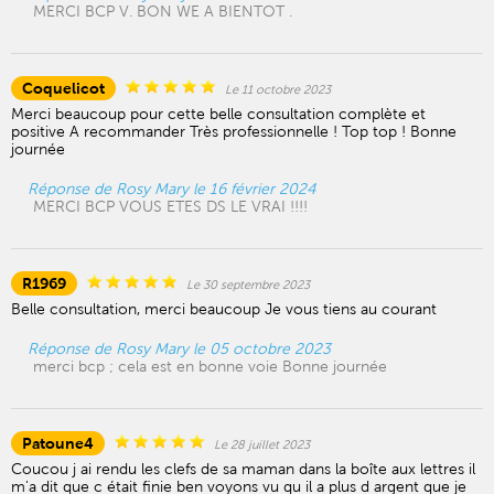
MERCI BCP V. BON WE A BIENTOT .
Coquelicot
Le 11 octobre 2023
Merci beaucoup pour cette belle consultation complète et
positive A recommander Très professionnelle ! Top top ! Bonne
journée
Réponse de Rosy Mary le 16 février 2024
MERCI BCP VOUS ETES DS LE VRAI !!!!
R1969
Le 30 septembre 2023
Belle consultation, merci beaucoup Je vous tiens au courant
Réponse de Rosy Mary le 05 octobre 2023
merci bcp ; cela est en bonne voie Bonne journée
Patoune4
Le 28 juillet 2023
Coucou j ai rendu les clefs de sa maman dans la boîte aux lettres il
m'a dit que c était finie ben voyons vu qu il a plus d argent que je