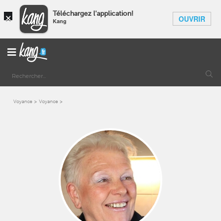
×
Téléchargez l'application!
OUVRIR
Kang
Voyance
Voyance