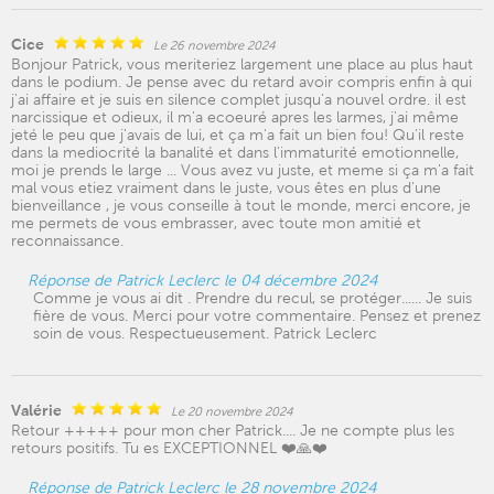
Cice
Le 26 novembre 2024
Bonjour Patrick, vous meriteriez largement une place au plus haut
dans le podium. Je pense avec du retard avoir compris enfin à qui
j'ai affaire et je suis en silence complet jusqu'a nouvel ordre. il est
narcissique et odieux, il m'a ecoeuré apres les larmes, j'ai même
jeté le peu que j'avais de lui, et ça m'a fait un bien fou! Qu'il reste
dans la mediocrité la banalité et dans l'immaturité emotionnelle,
moi je prends le large ... Vous avez vu juste, et meme si ça m'a fait
mal vous etiez vraiment dans le juste, vous êtes en plus d'une
bienveillance , je vous conseille à tout le monde, merci encore, je
me permets de vous embrasser, avec toute mon amitié et
reconnaissance.
Réponse de Patrick Leclerc le 04 décembre 2024
Comme je vous ai dit . Prendre du recul, se protéger...... Je suis
fière de vous. Merci pour votre commentaire. Pensez et prenez
soin de vous. Respectueusement. Patrick Leclerc
Valérie
Le 20 novembre 2024
Retour +++++ pour mon cher Patrick.... Je ne compte plus les
retours positifs. Tu es EXCEPTIONNEL ❤️🙏❤️
Réponse de Patrick Leclerc le 28 novembre 2024