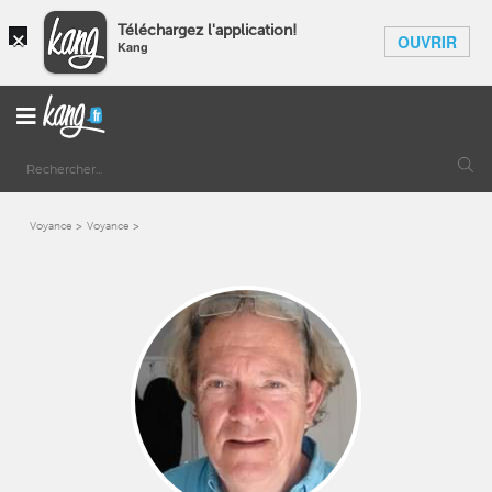
×
Téléchargez l'application!
OUVRIR
Kang
Voyance
Voyance