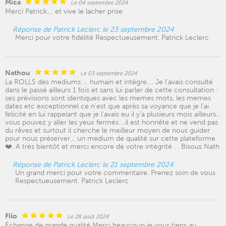
Mica
Le 04 septembre 2024
Merci Patrick.... et vive le lacher prise
Réponse de Patrick Leclerc le 23 septembre 2024
Merci pour votre fidélité Respectueusement. Patrick Leclerc
Nathou
Le 03 septembre 2024
La ROLLS des mediums … humain et intègre…. Je l’avais consulté
dans le passé ailleurs 1 fois et sans lui parler de cette consultation :
ses prévisions sont identiques avec les memes mots, les memes
dates etc exceptionnel ce n’est que après sa voyance que je l’ai
felicité en lui rappelant que je l’avais eu il y’a plusieurs mois ailleurs…
vous pouvez y aller les yeux fermés….il est honnête et ne vend pas
du rêves et surtout il cherche le meilleur moyen de nous guider
pour nous préserver… un medium de qualité sur cette plateforme
❤️. A très bientôt et merci encore de votre intégrité . . Bisous Nath
Réponse de Patrick Leclerc le 21 septembre 2024
Un grand merci pour votre commentaire. Prenez soin de vous.
Respectueusement. Patrick Leclerc
Filo
Le 28 août 2024
Échange de grande qualité Merci beaucoup je vous tiens au