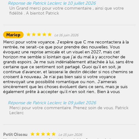
Réponse de Patrick Leclerc le 10 juillet 2026
Un Grand merci pour votre commentaire , ainsi que votre
fidélité . A bientot Patrick
Mariep
Le 16 juin 2026
Merci pour votre voyance. J'espère que C me recontactera à la
rentrée, ne serait-ce que pour prendre des nouvelles. Vous
évoquez une reprise amicale et un visuel en 2027, mais cet
horizon me semble si lointain que j'ai du mal à y accrocher de
grands espoirs. Je me suis indéniablement attachée à lui, sans être
certaine que ce sentiment soit partagé. Quoi qu'il en soit, je
continue d'avancer, et laisserai le destin décider si nos chemins se
croisent à nouveau. Je n'ai pas bien saisi si votre voyance
entrevoyait une possibilité romantique ou non.. J'aimerais
sincèrement que les choses évoluent dans ce sens, mais je suis
également prête à accepter qu'il n'en soit rien.. Bien à vous
Réponse de Patrick Leclerc le 09 juillet 2026
Merci pour votre commentaire. Prenez soin de vous. Patrick
Leclerc
Petit Oiseau
Le 15 juin 2026