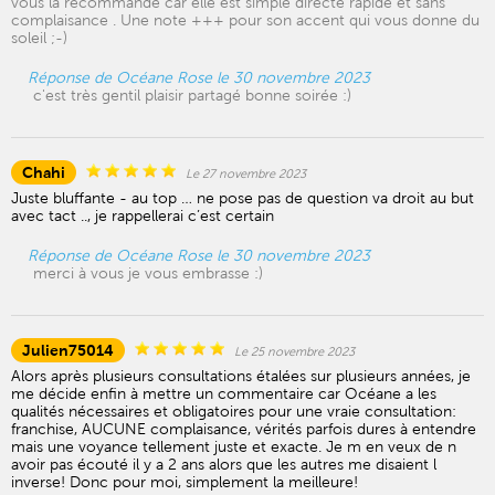
vous la recommande car elle est simple directe rapide et sans
complaisance . Une note +++ pour son accent qui vous donne du
soleil ;-)
Réponse de Océane Rose le 30 novembre 2023
c'est très gentil plaisir partagé bonne soirée :)
Chahi
Le 27 novembre 2023
Juste bluffante - au top … ne pose pas de question va droit au but
avec tact .., je rappellerai c’est certain
Réponse de Océane Rose le 30 novembre 2023
merci à vous je vous embrasse :)
Julien75014
Le 25 novembre 2023
Alors après plusieurs consultations étalées sur plusieurs années, je
me décide enfin à mettre un commentaire car Océane a les
qualités nécessaires et obligatoires pour une vraie consultation:
franchise, AUCUNE complaisance, vérités parfois dures à entendre
mais une voyance tellement juste et exacte. Je m en veux de n
avoir pas écouté il y a 2 ans alors que les autres me disaient l
inverse! Donc pour moi, simplement la meilleure!