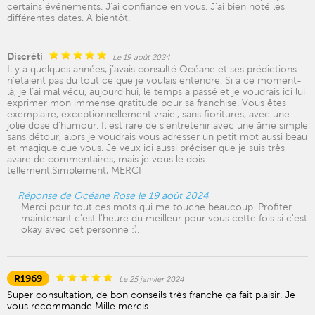
certains événements. J'ai confiance en vous. J'ai bien noté les
différentes dates. A bientôt.
Discréti
Le 19 août 2024
Il y a quelques années, j’avais consulté Océane et ses prédictions
n’étaient pas du tout ce que je voulais entendre. Si à ce moment-
là, je l’ai mal vécu, aujourd’hui, le temps a passé et je voudrais ici lui
exprimer mon immense gratitude pour sa franchise. Vous êtes
exemplaire, exceptionnellement vraie., sans fioritures, avec une
jolie dose d’humour. Il est rare de s’entretenir avec une âme simple
sans détour, alors je voudrais vous adresser un petit mot aussi beau
et magique que vous. Je veux ici aussi préciser que je suis très
avare de commentaires, mais je vous le dois
tellement.Simplement, MERCI
Réponse de Océane Rose le 19 août 2024
Merci pour tout ces mots qui me touche beaucoup. Profiter
maintenant c'est l'heure du meilleur pour vous cette fois si c'est
okay avec cet personne :).
R1969
Le 25 janvier 2024
Super consultation, de bon conseils très franche ça fait plaisir. Je
vous recommande Mille mercis