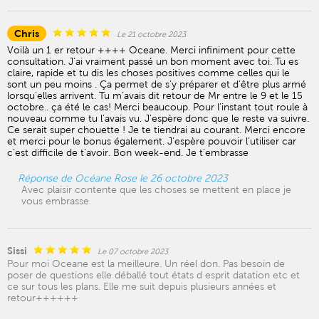
Chris
Le 21 octobre 2023
Voilà un 1 er retour ++++ Oceane. Merci infiniment pour cette
consultation. J’ai vraiment passé un bon moment avec toi. Tu es
claire, rapide et tu dis les choses positives comme celles qui le
sont un peu moins . Ça permet de s’y préparer et d’être plus armé
lorsqu’elles arrivent. Tu m’avais dit retour de Mr entre le 9 et le 15
octobre.. ça été le cas! Merci beaucoup. Pour l’instant tout roule à
nouveau comme tu l’avais vu. J’espère donc que le reste va suivre.
Ce serait super chouette ! Je te tiendrai au courant. Merci encore
et merci pour le bonus également. J’espère pouvoir l’utiliser car
c’est difficile de t’avoir. Bon week-end. Je t’embrasse
Réponse de Océane Rose le 26 octobre 2023
Avec plaisir contente que les choses se mettent en place je
vous embrasse
Sissi
Le 07 octobre 2023
Pour moi Oceane est la meilleure. Un réel don. Pas besoin de
poser de questions elle déballé tout états d esprit datation etc et
ce sur tous les plans. Elle me suit depuis plusieurs années et
retour++++++