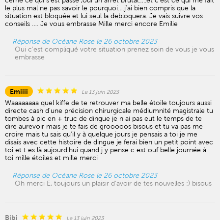
cerné ce qui s’est passé ,oui un arrêt brutal…..et c’est ce qui me fait
le plus mal ne pas savoir le pourquoi….j’ai bien compris que la
situation est bloquée et lui seul la debloquera. Je vais suivre vos
conseils …. Je vous embrasse Mille merci encore Emilie
Réponse de Océane Rose le 26 octobre 2023
Oui c'est compliqué votre situation prenez soin de vous je vous
embrasse
Emiiii
Le 13 juin 2023
Waaaaaaaa quel kiffe de te retrouver ma belle étoile toujours aussi
directe cash d'une précision chirurgicale médiumnité magistrale tu
tombes à pic en + truc de dingue je n ai pas eut le temps de te
dire aurevoir mais je te fais de grooooos bisous et tu va pas me
croire mais tu sais qu'il y à quelque jours je pensais a toi je me
disais avec cette histoire de dingue je ferai bien un petit point avec
toi et t es là aujourd'hui quand j y pense c est ouf belle journée à
toi mille étoiles et mille merci
Réponse de Océane Rose le 26 octobre 2023
Oh merci E, toujours un plaisir d'avoir de tes nouvelles :) bisous
Bibi
Le 13 juin 2023