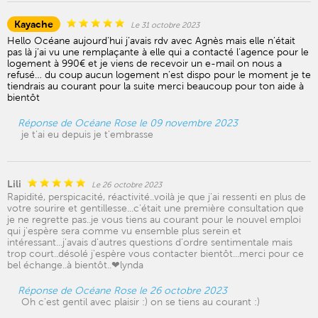
Kayache
Le 31 octobre 2023
Hello Océane aujourd’hui j’avais rdv avec Agnès mais elle n’était
pas là j’ai vu une remplaçante à elle qui a contacté l’agence pour le
logement à 990€ et je viens de recevoir un e-mail on nous a
refusé… du coup aucun logement n’est dispo pour le moment je te
tiendrais au courant pour la suite merci beaucoup pour ton aide à
bientôt
Réponse de Océane Rose le 09 novembre 2023
je t'ai eu depuis je t'embrasse
Lili
Le 26 octobre 2023
Rapidité, perspicacité, réactivité..voilà je que j'ai ressenti en plus de
votre sourire et gentillesse...c'était une première consultation que
je ne regrette pas..je vous tiens au courant pour le nouvel emploi
qui j'espère sera comme vu ensemble plus serein et
intéressant...j'avais d'autres questions d'ordre sentimentale mais
trop court..désolé j'espère vous contacter bientôt...merci pour ce
bel échange..à bientôt..❤lynda
Réponse de Océane Rose le 26 octobre 2023
Oh c'est gentil avec plaisir :) on se tiens au courant :)