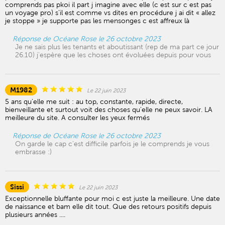
comprends pas pkoi il part j imagine avec elle (c est sur c est pas
un voyage pro) s’il est comme vs dites en procédure j ai dit « allez
je stoppe » je supporte pas les mensonges c est affreux là
Réponse de Océane Rose le 26 octobre 2023
Je ne sais plus les tenants et aboutissant (rep de ma part ce jour
26.10) j'espère que les choses ont évoluées depuis pour vous
M1982
Le 22 juin 2023
5 ans qu'elle me suit : au top, constante, rapide, directe,
bienveillante et surtout voit des choses qu'elle ne peux savoir. LA
meilleure du site. A consulter les yeux fermés
Réponse de Océane Rose le 26 octobre 2023
On garde le cap c'est difficile parfois je le comprends je vous
embrasse :)
Sissi
Le 22 juin 2023
Exceptionnelle bluffante pour moi c est juste la meilleure. Une date
de naissance et bam elle dit tout. Que des retours positifs depuis
plusieurs années ....