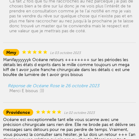
Ca fait 2 fois que tu me raccroches au nez parceque j'ai pas de
choses bien a te dire sur lui donc je ne vois plus l'intérêt de te
prendre en consultation comme je te l'ai notifié en mp je vais
pas te vendre du rêve sur quelque chose qui n'existe pas et en
plus me faire raccrocher au nez jusqu'à la prochaine je te laisse
donc trouvé un master qui te conviendra mais le respect est
une valeur que je mettrais pas de coté.
Mmy
Le 03 octobre 2023
Manifayyyyyyk Océane retours ++++++++ sur les périodes les
détails les états d esprits dans le mille comme toujours un mega
kiff de t avoir juste franche chirurgicale dans les détails c est une
boufée de lumière de t avoir gros bisous
Réponse de Océane Rose le 26 octobre 2023
Merci E bisous :)))
Providence
Le 02 octobre 2023
Océane est exceptionnelle tant elle vous scanne avec une
précision chirurgicale sans rien dire. Elle ne brode pas et délivre ses
messages sans détours pour ne pas perdre de temps. Vraiment,
vous pouvez la consulter sans hésiter, je lui dois un retour +++ l’an