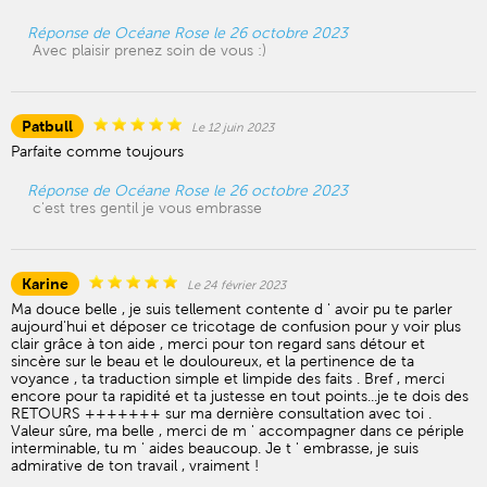
Réponse de Océane Rose le 26 octobre 2023
Avec plaisir prenez soin de vous :)
Patbull
Le 12 juin 2023
Parfaite comme toujours
Réponse de Océane Rose le 26 octobre 2023
c'est tres gentil je vous embrasse
Karine
Le 24 février 2023
Ma douce belle , je suis tellement contente d ' avoir pu te parler
aujourd'hui et déposer ce tricotage de confusion pour y voir plus
clair grâce à ton aide , merci pour ton regard sans détour et
sincère sur le beau et le douloureux, et la pertinence de ta
voyance , ta traduction simple et limpide des faits . Bref , merci
encore pour ta rapidité et ta justesse en tout points...je te dois des
RETOURS +++++++ sur ma dernière consultation avec toi .
Valeur sûre, ma belle , merci de m ' accompagner dans ce périple
interminable, tu m ' aides beaucoup. Je t ' embrasse, je suis
admirative de ton travail , vraiment !