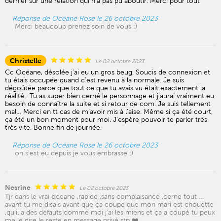
dernier sur une relation qui n’a pas pu aboutir. Merci pour tout
Réponse de Océane Rose le 26 octobre 2023
Merci beaucoup prenez soin de vous :)
Christelle
Le 02 octobre 2023
Cc Océane, désolée j’ai eu un gros beug. Soucis de connexion et
tu étais occupée quand c’est revenu à la normale. Je suis
dégoûtée parce que tout ce que tu avais vu était exactement la
réalité . Tu as super bien cerné le personnage et j’aurai vraiment eu
besoin de connaître la suite et si retour de com. Je suis tellement
mal… Merci en tt cas de m’avoir mis à l’aise. Même si ça été court,
ça été un bon moment pour moi. J’espère pouvoir te parler très
très vite. Bonne fin de journée.
Réponse de Océane Rose le 26 octobre 2023
on s'est eu depuis je vous embrasse :)
Nesrine
Le 02 octobre 2023
Tjr dans le vrai oceane ,rapide ,sans complaisance ,cerne tout …
avant tu me disais avant que ça coupe que mon mari est chouette
,qu’il a des défauts comme moi j’ai les miens et ça a coupé tu peux
me le dire le reste en message privé stp ❤️