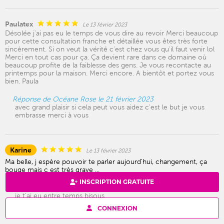
Paulatex
Le 13 février 2023
Désolée j'ai pas eu le temps de vous dire au revoir Merci beaucoup
pour cette consultation franche et détaillée vous êtes très forte
sincèrement. Si on veut la vérité c'est chez vous qu'il faut venir lol
Merci en tout cas pour ça. Ça devient rare dans ce domaine où
beaucoup profite de la faiblesse des gens. Je vous recontacte au
printemps pour la maison. Merci encore. A bientôt et portez vous
bien. Paula
Réponse de Océane Rose le 21 février 2023
avec grand plaisir si cela peut vous aidez c'est le but je vous
embrasse merci à vous
Karine
Le 13 février 2023
Ma belle, j espère pouvoir te parler aujourd'hui, changement, ça
bouge mais c est très grave ...
INSCRIPTION GRATUITE
Réponse de Océane Rose le 21 février 2023
je t'ai eu entre temps bisous
CONNEXION