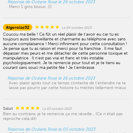
Réponse de Océane Rose le 26 octobre 2023
Merci S gros bisous :)))
Algeroize92
Le 04 octobre 2023
Coucou ma belle ! Ce fût un réel plaisir de t’avoir eu car tu es
toujours aussi bienveillante et charmante au téléphone avec sans
aucune complaisance ! Merci infiniment pour cette consultation !
Je pense que tu as raison et merci pour ta franchise . Il me faut
dépasser mes peurs et me détacher de cette personne toxique et
manipulatrice . Il n’est pas vrai et franc et très instable
psychologiquement. Je te remercie pour tout et je te tiens au
courant sans souci ma petite fée ! Je t’embrasse
Réponse de Océane Rose le 26 octobre 2023
Avec plaisir après tout ce temps contente de t'entendre ne te
laisse pas pourrir par cette histoire tu mérites tellement mieux
Salut
Le 03 octobre 2023
Bien au contraire, je te remercie ça me réveille... (Ce n était pas
reproche cela dit)
Réponse de Océane Rose le 03 octobre 2023