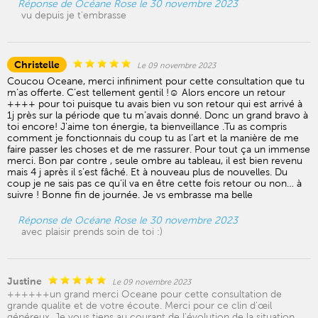
Réponse de Océane Rose le 30 novembre 2023
vu depuis je t'embrasse
Christelle
Le 09 novembre 2023
Coucou Oceane, merci infiniment pour cette consultation que tu
m’as offerte. C’est tellement gentil !☺️ Alors encore un retour
++++ pour toi puisque tu avais bien vu son retour qui est arrivé à
1j près sur la période que tu m’avais donné. Donc un grand bravo à
toi encore! J’aime ton énergie, ta bienveillance .Tu as compris
comment je fonctionnais du coup tu as l’art et la manière de me
faire passer les choses et de me rassurer. Pour tout ça un immense
merci. Bon par contre , seule ombre au tableau, il est bien revenu
mais 4 j après il s’est fâché. Et à nouveau plus de nouvelles. Du
coup je ne sais pas ce qu’il va en être cette fois retour ou non… à
suivre ! Bonne fin de journée. Je vs embrasse ma belle
Réponse de Océane Rose le 30 novembre 2023
avec plaisir prends soin de toi :)
Justine
Le 09 novembre 2023
++++++un grand merci Oceane pour cette consultation de
grande qualite et de votre écoute. Merci pour ce clin d'œil
généreux. Je vous tiens au courant de l'évolution de la situation.