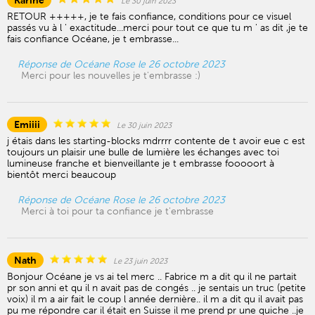
Karine
Le 30 juin 2023
RETOUR +++++, je te fais confiance, conditions pour ce visuel
passés vu à l ' exactitude...merci pour tout ce que tu m ' as dit ,je te
fais confiance Océane, je t embrasse...
Réponse de Océane Rose le 26 octobre 2023
Merci pour les nouvelles je t'embrasse :)
Emiiii
Le 30 juin 2023
j étais dans les starting-blocks mdrrrr contente de t avoir eue c est
toujours un plaisir une bulle de lumière les échanges avec toi
lumineuse franche et bienveillante je t embrasse fooooort à
bientôt merci beaucoup
Réponse de Océane Rose le 26 octobre 2023
Merci à toi pour ta confiance je t'embrasse
Nath
Le 23 juin 2023
Bonjour Océane je vs ai tel merc .. Fabrice m a dit qu il ne partait
pr son anni et qu il n avait pas de congés .. je sentais un truc (petite
voix) il m a air fait le coup l année dernière.. il m a dit qu il avait pas
pu me répondre car il était en Suisse il me prend pr une quiche ..je