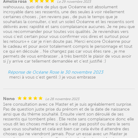
Amelia rosa
Le 29 novembre 2023
wahouuuu, quoi dire de plus que Océanne est absolument
incroyable dans ses ressentis, une des seules à voir réellement
certaines choses , j'en reviens pas , de puis le temps que je
souhaitais la consulter, c'est un soleil Océanne et les ressentis sont
délivrés avec rapidité et sans complaisance aucunes. Je ne peu que
vous recommander pour toutes vos qualités. Je reviendrais vers
vous c'est certain pour vous confirmer vos dires et surtout pour
les retours++ car je n'en doute pas. Merci encore Océanne pour
le cadeau et pour avoir totalement compris le personnage et tout
ce qui en découle .. Ne changez pas car vous êtes rare , je me
permets de vous embrasser , à très bientôt le plaisir de vous avoir
si j'y arrive car tellement demandée et c'est justifié :)
Réponse de Océane Rose le 30 novembre 2023
merci à vous c'est gentil :) je vous embrasse
Nono
Le 28 novembre 2023
1ere consultation avec ce Master et je suis agréablement surprise.
Pas de question juste prise du prénom et de la date de naissance
ainsi que du thème souhaité. Ensuite vient son déroulé de ses
ressentis qui tombent piles . Elle reste sans complaisance donc elle
vous dit les choses même si cela n est pas positif ou dans le sens
que vous souhaitez et cela est bien car cela évite d attendre des
choses qui ne viendront jamais. Pour un essai avec un Master je