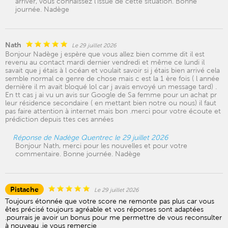
arriver, vous connaissez l'issue de cette situation. Bonne
journée. Nadège
Nath
Le 29 juillet 2026
Bonjour Nadège j espère que vous allez bien comme dit il est
revenu au contact mardi dernier vendredi et même ce lundi il
savait que j étais à l océan et voulait savoir si j étais bien arrivé cela
semble normal ce genre de chose mais c est la 1 ère fois ( l année
dernière il m avait bloqué lol car j avais envoyé un message tard) .
En tt cas j ai vu un avis sur Google de Sa femme pour un achat pr
leur résidence secondaire ( en mettant bien notre ou nous) il faut
pas faire attention à internet mais bon .merci pour votre écoute et
prédiction depuis ttes ces années
Réponse de Nadège Quentrec le 29 juillet 2026
Bonjour Nath, merci pour les nouvelles et pour votre
commentaire. Bonne journée. Nadège
Pistache
Le 29 juillet 2026
Toujours étonnée que votre score ne remonte pas plus car vous
êtes précisé toujours agréable et vos réponses sont adaptées
.pourrais je avoir un bonus pour me permettre de vous reconsulter
à nouveau .je vous remercie