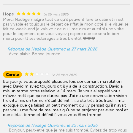
Hope
Le 26 mars 2026
Merci Nadège malgré tout ce qu'il peuvent faire le cabinet n est
pas vivable et toujours le départ de riffat je mon côté si le visuel se
fait ce week-end je vais voir ce qu'il me dira et aussi si une visite
pour le logement que vous voyez j espere que ce sera le bon
merci pour tt ses éclairages a tres bientôt ❤️❤️❤️
Réponse de Nadège Quentrec le 27 mars 2026
Avec plaisir. Bonne journée
Carole
Le 24 mars 2026
Bonjour je vous ai appelé plusieurs fois concernant ma relation
avec David m’aviez toujours dit il y a de la construction. David a
mis un terme notre relation le 14 mars. Je vous ai appelé vous
m’avez redit que ça ne durera pas. J’ai eu une conversation vision
hier, il a mis un terme n’était définitif, il a été très très froid, il m’a
expliqué que ça faisait un petit moment qu’il y pensait qu’il n’avait
pas voulu me faire de mal mais qu’une se projeter pas avec moi et
que c’était ferme et définitif, vous vous êtes trompé
Réponse de Nadège Quentrec le 25 mars 2026
Bonjour, peut-être que je me suis trompé. Evitez de trop vous