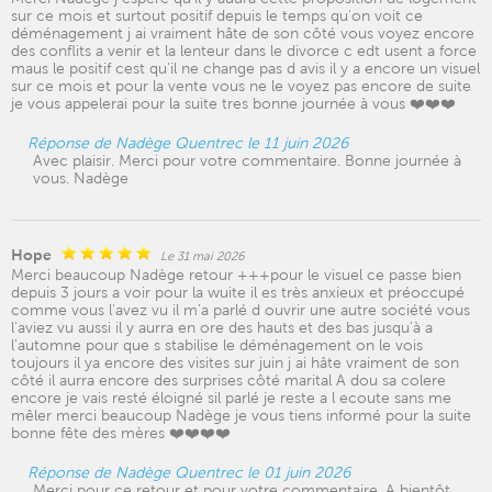
sur ce mois et surtout positif depuis le temps qu'on voit ce
déménagement j ai vraiment hâte de son côté vous voyez encore
des conflits a venir et la lenteur dans le divorce c edt usent a force
maus le positif cest qu'il ne change pas d avis il y a encore un visuel
sur ce mois et pour la vente vous ne le voyez pas encore de suite
je vous appelerai pour la suite tres bonne journée à vous ❤️❤️❤️
Réponse de Nadège Quentrec le 11 juin 2026
Avec plaisir. Merci pour votre commentaire. Bonne journée à
vous. Nadège
Hope
Le 31 mai 2026
Merci beaucoup Nadège retour +++pour le visuel ce passe bien
depuis 3 jours a voir pour la wuite il es très anxieux et préoccupé
comme vous l'avez vu il m'a parlé d ouvrir une autre société vous
l'aviez vu aussi il y aurra en ore des hauts et des bas jusqu'à a
l'automne pour que s stabilise le déménagement on le vois
toujours il ya encore des visites sur juin j ai hâte vraiment de son
côté il aurra encore des surprises côté marital A dou sa colere
encore je vais resté éloigné sil parlé je reste a l ecoute sans me
mêler merci beaucoup Nadège je vous tiens informé pour la suite
bonne fête des mères ❤️❤️❤️❤️
Réponse de Nadège Quentrec le 01 juin 2026
Merci pour ce retour et pour votre commentaire. A bientôt.