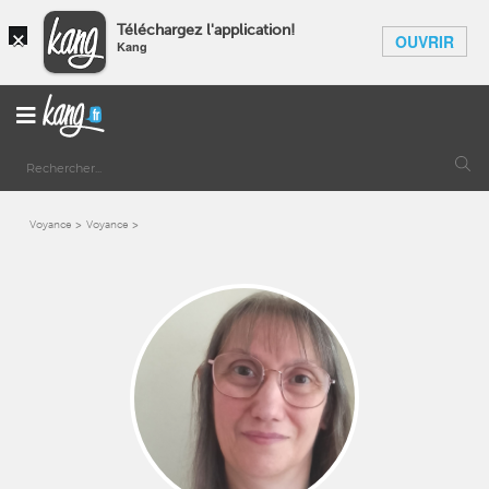
×
Téléchargez l'application!
OUVRIR
Kang
Voyance
Voyance