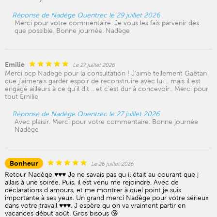
Réponse de Nadège Quentrec le 29 juillet 2026
Merci pour votre commentaire. Je vous les fais parvenir dès
que possible. Bonne journée. Nadège
Emilie
Le 27 juillet 2026
Merci bcp Nadege pour la consultation ! J’aime tellement Gaëtan
que j’aimerais garder espoir de reconstruire avec lui .. mais il est
engagé ailleurs à ce qu’il dit .. et c’est dur à concevoir.. Merci pour
tout Emilie
Réponse de Nadège Quentrec le 27 juillet 2026
Avec plaisir. Merci pour votre commentaire. Bonne journée
Nadège
Bonheur
Le 26 juillet 2026
Retour Nadège ♥️♥️♥️ Je ne savais pas qu il était au courant que j
allais à une soirée. Puis, il est venu me rejoindre. Avec de
déclarations d amours, et me montrer à quel point je suis
importante à ses yeux. Un grand merci Nadège pour votre sérieux
dans votre travail ♥️♥️♥️. J espère qu on va vraiment partir en
vacances début août. Gros bisous 😘