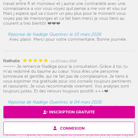
travail entre R et monsieur et j aurrai une contrariété avec une
connaissance a voir vous voyez quil pense a me voir et visu sur
Mars j espere quil va s'ouvrir un peu plus pour le moment vous
voyez pas de mensonges et ca fait bien merci je vous tiens au
courent a tres bientôt ❤️❤️❤️
Réponse de Nadège Quentrec le 10 mars 2026
Avec plaisir. Merci pour votre commentaire. Bonne journée.
Nathalie
Le 03 mars 2026
⸻ Je remercie Nadège pour la consultation. Grâce à toi, tu
m’as redonné du baume au cœur. Vous êtes une personne
lumineuse et gentille, qui ne fait pas de complaisance. Je tiens à
vous exprimer ma gratitude pour vos conseils toujours pertinents
et rassurants. Je vous recommande vivement. Vos analyses sont
toujours justes. Et des retours toujours positifs +++❤️.
Réponse de Nadège Quentrec le 04 mars 2026
Merci Nathalie pour votre commentaire. Bonne journée.
INSCRIPTION GRATUITE
CONNEXION
Hope
Le 02 mars 2026
Retour +++pour le visuel on sais le week-end de 28 la vous voyez