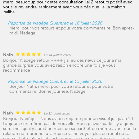
Merci beaucoup pour cette consultation j'ai 2 retours positif avec
vous je reviendrai rapidement avec vous dès que j'ai la.maison
.saliha
Réponse de Nadège Quentrec le 16 juillet 2026
Merci pour vos retours et pour votre commentaire. Bon après-
midi. Nadège
Nath
Le 14 juillet 2026
Bonjour Nadege retour ++++ j ai eu des news ce jour à ma
grande surprise vous aviez raison encore une fois je vous
recommande
Réponse de Nadège Quentrec le 15 juillet 2026
Bonjour Nath, merci pour votre retour et pour votre
commentaire. Bonne journée. Nadège
Nath
Le 11 juillet 2026
Bonjour Nadège :. Nous avions regarde pour un visuel jusqu’au 10
toujours rien même pas de nouvelle. Vous p aviez parlé il y a qqes
semaines qu il y aurait un recul de sa part( et ce même avant que la
relation ne reprenne) à la reprise vs ne voyez plus ce recul de sa
part sur l été . Pourtant j ai l impression d y être . Voyez vs sinon