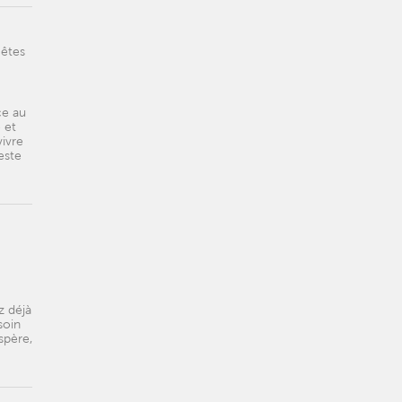
 êtes
ce au
 et
vivre
este
z déjà
soin
spère,