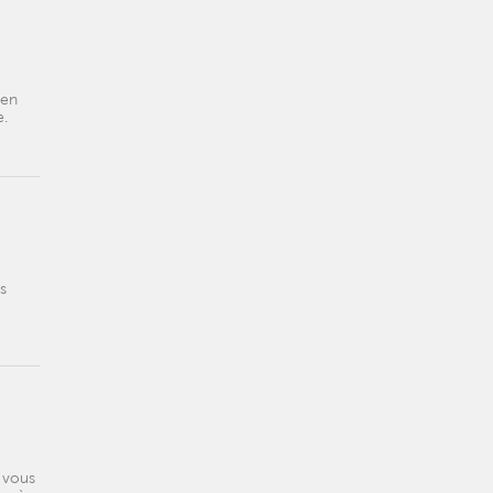
ien
e.
s
e vous