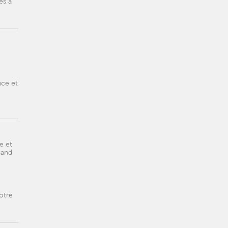
es à
nce et
e et
uand
otre