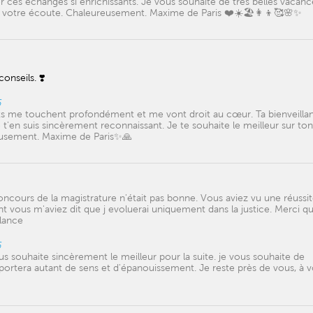
 ces échanges si enrichissants. Je vous souhaite de très belles vacanc
, à votre écoute. Chaleureusement. Maxime de Paris ❤️☀️🏖️👩‍👦🥰🌸✨
nseils. ❣️
6
mots me touchent profondément et me vont droit au cœur. Ta bienveilla
e t'en suis sincèrement reconnaissant. Je te souhaite le meilleur sur ton
eusement. Maxime de Paris✨🙏
oncours de la magistrature n'était pas bonne. Vous aviez vu une réussit
ant vous m'aviez dit que j evoluerai uniquement dans la justice. Merci q
lance
6
 souhaite sincèrement le meilleur pour la suite. je vous souhaite de
ortera autant de sens et d'épanouissement. Je reste près de vous, à v