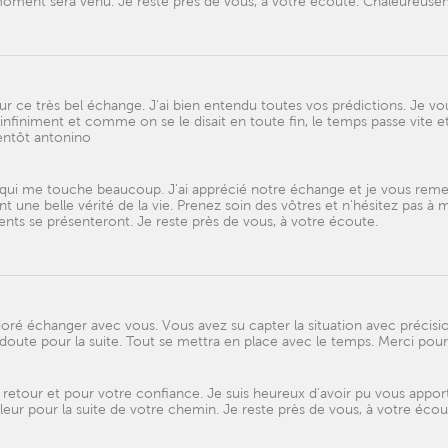
 moment sera venu. Je reste près de vous, à votre écoute. Chaleureuse
ce très bel échange. J'ai bien entendu toutes vos prédictions. Je vo
infiniment et comme on se le disait en toute fin, le temps passe vite et
ientôt antonino
 qui me touche beaucoup. J'ai apprécié notre échange et je vous reme
t une belle vérité de la vie. Prenez soin des vôtres et n'hésitez pas à 
nts se présenteront. Je reste près de vous, à votre écoute.
doré échanger avec vous. Vous avez su capter la situation avec précisi
n doute pour la suite. Tout se mettra en place avec le temps. Merci pour
 retour et pour votre confiance. Je suis heureux d'avoir pu vous appor
leur pour la suite de votre chemin. Je reste près de vous, à votre écou