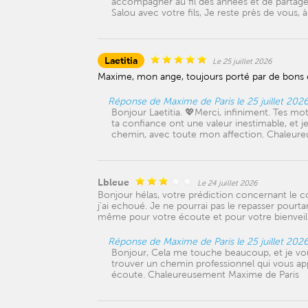
accompagner au fil des années et de partager
Salou avec votre fils, Je reste près de vous
Laetitia
Le 25 juillet 2026
Maxime, mon ange, toujours porté par de bons co
Réponse de Maxime de Paris le 25 juillet 202
Bonjour Laetitia. 💖Merci, infiniment. Tes 
ta confiance ont une valeur inestimable, et j
chemin, avec toute mon affection. Chaleur
Lbleue
Le 24 juillet 2026
Bonjour hélas, votre prédiction concernant le c
j'ai echoué. Je ne pourrai pas le repasser pourt
même pour votre écoute et pour votre bienveil
Réponse de Maxime de Paris le 25 juillet 202
Bonjour, Cela me touche beaucoup, et je vous
trouver un chemin professionnel qui vous app
écoute. Chaleureusement Maxime de Paris