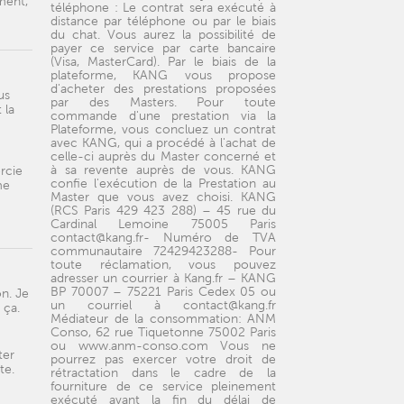
ment,
téléphone : Le contrat sera exécuté à
distance par téléphone ou par le biais
du chat. Vous aurez la possibilité de
payer ce service par carte bancaire
(Visa, MasterCard). Par le biais de la
plateforme, KANG vous propose
d'acheter des prestations proposées
us
par des Masters. Pour toute
 la
commande d'une prestation via la
Plateforme, vous concluez un contrat
avec KANG, qui a procédé à l'achat de
celle-ci auprès du Master concerné et
à sa revente auprès de vous. KANG
rcie
confie l'exécution de la Prestation au
me
Master que vous avez choisi. KANG
(RCS Paris 429 423 288) – 45 rue du
Cardinal Lemoine 75005 Paris
contact@kang.fr- Numéro de TVA
communautaire 72429423288- Pour
toute réclamation, vous pouvez
adresser un courrier à Kang.fr – KANG
BP 70007 – 75221 Paris Cedex 05 ou
on. Je
un courriel à contact@kang.fr
 ça.
Médiateur de la consommation: ANM
Conso, 62 rue Tiquetonne 75002 Paris
ou www.anm-conso.com Vous ne
ter
pourrez pas exercer votre droit de
te.
rétractation dans le cadre de la
fourniture de ce service pleinement
exécuté avant la fin du délai de