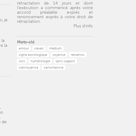
rétractation de 14 jours et dont
l’exécution a commencé après votre
accord préalable exprès et
renoncement exprès à votre droit de
, je
rétractation.
Plus d'info
 la
Mots-clé
e la
amour
travail
médium
signe astrologique
voyance
ressentis
voix
numérologie
sans support
clairvoyance
cartomancie
,
us
n
e de