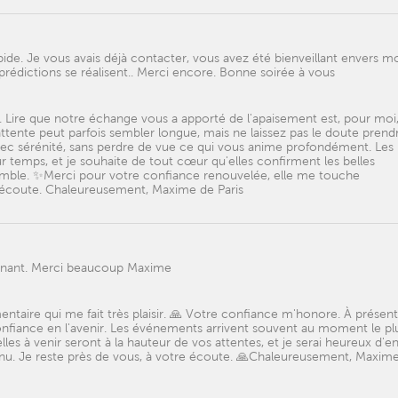
de. Je vous avais déjà contacter, vous avez été bienveillant envers moi
prédictions se réalisent.. Merci encore. Bonne soirée à vous
 Lire que notre échange vous a apporté de l'apaisement est, pour moi,
attente peut parfois sembler longue, mais ne laissez pas le doute prendr
vec sérénité, sans perdre de vue ce qui vous anime profondément. Les
 temps, et je souhaite de tout cœur qu'elles confirment les belles
mble. ✨Merci pour votre confiance renouvelée, elle me touche
 écoute. Chaleureusement, Maxime de Paris
tenant. Merci beaucoup Maxime
aire qui me fait très plaisir. 🙏 Votre confiance m'honore. À présent
onfiance en l'avenir. Les événements arrivent souvent au moment le pl
les à venir seront à la hauteur de vos attentes, et je serai heureux d'e
enu. Je reste près de vous, à votre écoute. 🙏Chaleureusement, Maxim