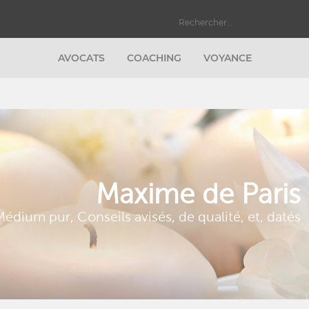
AVOCATS
COACHING
VOYANCE
Maxime de Paris
édium pur, Conseils avisés, de qualité, et, datés