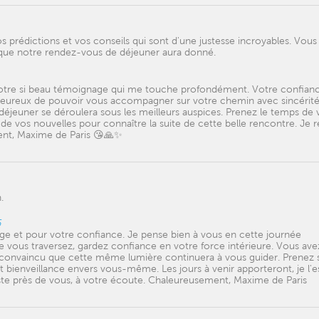
 prédictions et vos conseils qui sont d'une justesse incroyables. Vous
 que notre rendez-vous de déjeuner aura donné.
votre si beau témoignage qui me touche profondément. Votre confian
s heureux de pouvoir vous accompagner sur votre chemin avec sincérité
déjeuner se déroulera sous les meilleurs auspices. Prenez le temps de 
ir de vos nouvelles pour connaître la suite de cette belle rencontre. Je r
ent, Maxime de Paris 😘🙏✨
.
6
e et pour votre confiance. Je pense bien à vous en cette journée
ue vous traversez, gardez confiance en votre force intérieure. Vous ave
s convaincu que cette même lumière continuera à vous guider. Prenez 
t bienveillance envers vous-même. Les jours à venir apporteront, je l'e
este près de vous, à votre écoute. Chaleureusement, Maxime de Paris