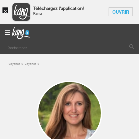
×
Téléchargez l'application!
OUVRIR
Kang
Voyance
Voyance