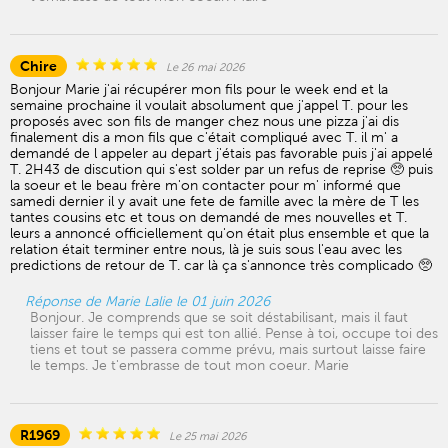
Chire
Le 26 mai 2026
Bonjour Marie j'ai récupérer mon fils pour le week end et la
semaine prochaine il voulait absolument que j'appel T. pour les
proposés avec son fils de manger chez nous une pizza j'ai dis
finalement dis a mon fils que c'était compliqué avec T. il m' a
demandé de l appeler au depart j'étais pas favorable puis j'ai appelé
T. 2H43 de discution qui s'est solder par un refus de reprise 🥺 puis
la soeur et le beau frère m'on contacter pour m' informé que
samedi dernier il y avait une fete de famille avec la mère de T les
tantes cousins etc et tous on demandé de mes nouvelles et T.
leurs a annoncé officiellement qu'on était plus ensemble et que la
relation était terminer entre nous, là je suis sous l'eau avec les
predictions de retour de T. car là ça s'annonce très complicado 🥺
Réponse de Marie Lalie le 01 juin 2026
Bonjour. Je comprends que se soit déstabilisant, mais il faut
laisser faire le temps qui est ton allié. Pense à toi, occupe toi des
tiens et tout se passera comme prévu, mais surtout laisse faire
le temps. Je t'embrasse de tout mon coeur. Marie
R1969
Le 25 mai 2026