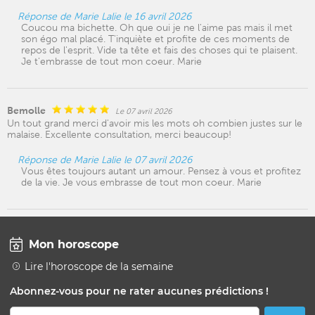
Réponse de Marie Lalie le 16 avril 2026
Coucou ma bichette. Oh que oui je ne l'aime pas mais il met
son égo mal placé. T'inquiète et profite de ces moments de
repos de l'esprit. Vide ta tête et fais des choses qui te plaisent.
Je t'embrasse de tout mon coeur. Marie
Bemolle
Le 07 avril 2026
Un tout grand merci d'avoir mis les mots oh combien justes sur le
malaise. Excellente consultation, merci beaucoup!
Réponse de Marie Lalie le 07 avril 2026
Vous êtes toujours autant un amour. Pensez à vous et profitez
de la vie. Je vous embrasse de tout mon coeur. Marie
Mon horoscope
Lire l'horoscope de la semaine
Abonnez-vous pour ne rater aucunes prédictions !