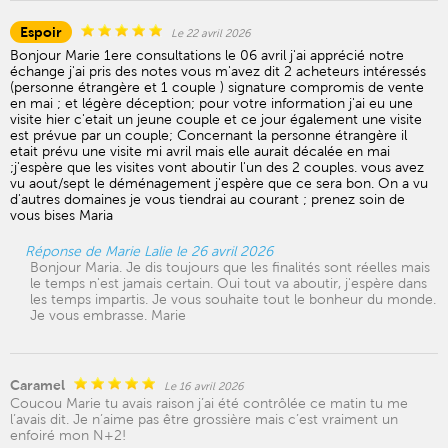
Espoir
Le 22 avril 2026
Bonjour Marie 1ere consultations le 06 avril j'ai apprécié notre
échange j'ai pris des notes vous m'avez dit 2 acheteurs intéressés
(personne étrangère et 1 couple ) signature compromis de vente
en mai ; et légère déception; pour votre information j'ai eu une
visite hier c'etait un jeune couple et ce jour également une visite
est prévue par un couple; Concernant la personne étrangère il
etait prévu une visite mi avril mais elle aurait décalée en mai
;j'espère que les visites vont aboutir l'un des 2 couples. vous avez
vu aout/sept le déménagement j'espère que ce sera bon. On a vu
d'autres domaines je vous tiendrai au courant ; prenez soin de
vous bises Maria
Réponse de Marie Lalie le 26 avril 2026
Bonjour Maria. Je dis toujours que les finalités sont réelles mais
le temps n'est jamais certain. Oui tout va aboutir, j'espère dans
les temps impartis. Je vous souhaite tout le bonheur du monde.
Je vous embrasse. Marie
Caramel
Le 16 avril 2026
Coucou Marie tu avais raison j’ai été contrôlée ce matin tu me
l’avais dit. Je n’aime pas être grossière mais c’est vraiment un
enfoiré mon N+2!