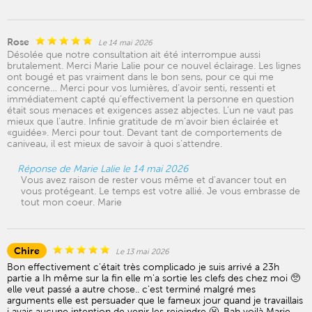
Rose
Le 14 mai 2026
Désolée que notre consultation ait été interrompue aussi
brutalement. Merci Marie Lalie pour ce nouvel éclairage. Les lignes
ont bougé et pas vraiment dans le bon sens, pour ce qui me
concerne… Merci pour vos lumières, d’avoir senti, ressenti et
immédiatement capté qu’effectivement la personne en question
était sous menaces et exigences assez abjectes. L’un ne vaut pas
mieux que l’autre. Infinie gratitude de m’avoir bien éclairée et
«guidée». Merci pour tout. Devant tant de comportements de
caniveau, il est mieux de savoir à quoi s’attendre.
Réponse de Marie Lalie le 14 mai 2026
Vous avez raison de rester vous même et d'avancer tout en
vous protégeant. Le temps est votre allié. Je vous embrasse de
tout mon coeur. Marie
Chire
Le 13 mai 2026
Bon effectivement c'était très complicado je suis arrivé a 23h
partie a Ih même sur la fin elle m'a sortie les clefs des chez moi 🥺
elle veut passé a autre chose.. c'est terminé malgré mes
arguments elle est persuader que le fameux jour quand je travaillais
j avais aucune intention de venir les rejoindre 😬. Bah voilà Marie