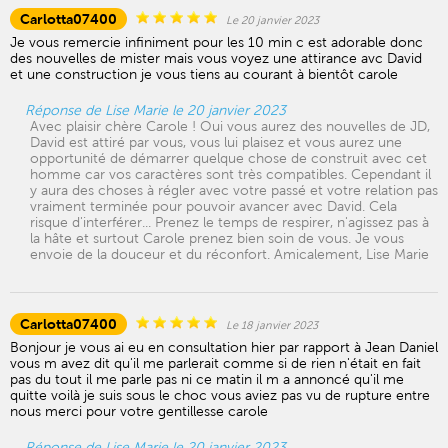
Carlotta07400
Le 20 janvier 2023
Je vous remercie infiniment pour les 10 min c est adorable donc
des nouvelles de mister mais vous voyez une attirance avc David
et une construction je vous tiens au courant à bientôt carole
Réponse de Lise Marie le 20 janvier 2023
Avec plaisir chère Carole ! Oui vous aurez des nouvelles de JD,
David est attiré par vous, vous lui plaisez et vous aurez une
opportunité de démarrer quelque chose de construit avec cet
homme car vos caractères sont très compatibles. Cependant il
y aura des choses à régler avec votre passé et votre relation pas
vraiment terminée pour pouvoir avancer avec David. Cela
risque d'interférer... Prenez le temps de respirer, n'agissez pas à
la hâte et surtout Carole prenez bien soin de vous. Je vous
envoie de la douceur et du réconfort. Amicalement, Lise Marie
Carlotta07400
Le 18 janvier 2023
Bonjour je vous ai eu en consultation hier par rapport à Jean Daniel
vous m avez dit qu'il me parlerait comme si de rien n'était en fait
pas du tout il me parle pas ni ce matin il m a annoncé qu'il me
quitte voilà je suis sous le choc vous aviez pas vu de rupture entre
nous merci pour votre gentillesse carole
Réponse de Lise Marie le 20 janvier 2023