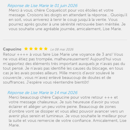
Réponse de Lise Marie le 01 juin 2026
Merci à vous, chère Coquelicot pour vos étoiles et votre
message. Croisons les doigts en attendant la réponse... Quoiqu'il
en soit, vous arriverez à tenir le coup jusqu'à la vente. Vous
pourrez après gouter à une sérénité retrouvée bien méritée. Je
vous souhaite une agréable journée, amicalement, Lise Marie.
Capucine
Le 08 mai 2026
Retour ++++ à vous faire Lise Marie une voyance de 3 ans! Vous
ne vous étiez pas trompée, malheureusement! Aujourd’hui vous
m’apportez des éléments très important auxquels je n’avais pas du
tout pensé. Je n’avais pas identifié les causes du blocage, en tous
cas je les avais posées ailleurs. Mille mercis d’avoir soulevé le
couvercle , vous m’avez enlevé beaucoup de doutes et de
souffrances. J’espère vous réentendre bientôt!
Réponse de Lise Marie le 14 mai 2026
Merci beaucoup chère Capucine pour votre retour +++ et
votre message chaleureux. Je suis heureuse d'avoir pu vous
éclairer et alléger un peu votre peine. Beaucoup de zones
d'ombre vont se dissiper et vous allez pouvoir avancer vers un
avenir plus serein et lumineux. Je vous souhaite le meilleur pour
la suite et vous remercie de votre confiance. Amicalement, Lise
Marie.