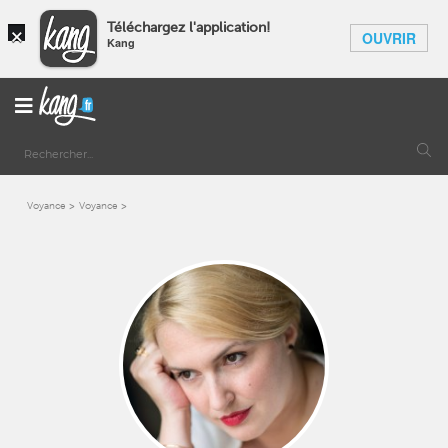
×
Téléchargez l'application!
OUVRIR
Kang
Voyance
Voyance