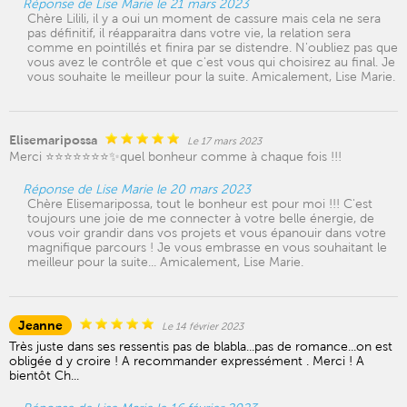
Réponse de Lise Marie le 21 mars 2023
Chère Lilili, il y a oui un moment de cassure mais cela ne sera
pas définitif, il réapparaitra dans votre vie, la relation sera
comme en pointillés et finira par se distendre. N'oubliez pas que
vous avez le contrôle et que c'est vous qui choisirez au final. Je
vous souhaite le meilleur pour la suite. Amicalement, Lise Marie.
Elisemaripossa
Le 17 mars 2023
Merci ⭐️⭐️⭐️⭐️⭐️⭐️⭐️✨quel bonheur comme à chaque fois !!!
Réponse de Lise Marie le 20 mars 2023
Chère Elisemaripossa, tout le bonheur est pour moi !!! C'est
toujours une joie de me connecter à votre belle énergie, de
vous voir grandir dans vos projets et vous épanouir dans votre
magnifique parcours ! Je vous embrasse en vous souhaitant le
meilleur pour la suite... Amicalement, Lise Marie.
Jeanne
Le 14 février 2023
Très juste dans ses ressentis pas de blabla...pas de romance...on est
obligée d y croire ! A recommander expressément . Merci ! A
bientôt Ch...