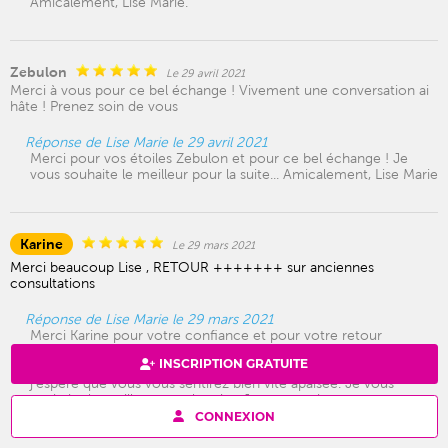
Amicalement, Lise Marie.
Zebulon
Le 29 avril 2021
Merci à vous pour ce bel échange ! Vivement une conversation ai
hâte ! Prenez soin de vous
Réponse de Lise Marie le 29 avril 2021
Merci pour vos étoiles Zebulon et pour ce bel échange ! Je
vous souhaite le meilleur pour la suite... Amicalement, Lise Marie
Karine
Le 29 mars 2021
Merci beaucoup Lise , RETOUR +++++++ sur anciennes
consultations
Réponse de Lise Marie le 29 mars 2021
Merci Karine pour votre confiance et pour votre retour
chaleureux. Tenez bon ! C'est toujours tellement difficile quand
INSCRIPTION GRATUITE
on sait que les sentiments sont toujours là des deux côtés...
j'espère que vous vous sentirez bien vite apaisée. Je vous
souhaite le meilleur pour la suite. Je vous embrasse,
amicalement, Lise Marie.
CONNEXION