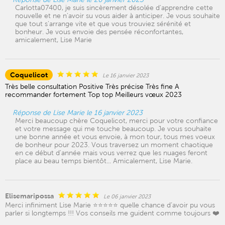
Carlotta07400, je suis sincèrement désolée d'apprendre cette
nouvelle et ne n'avoir su vous aider à anticiper. Je vous souhaite
que tout s'arrange vite et que vous trouviez sérénité et
bonheur. Je vous envoie des pensée réconfortantes,
amicalement, Lise Marie
Coquelicot
Le 16 janvier 2023
Très belle consultation Positive Très précise Très fine A
recommander fortement Top top Meilleurs vœux 2023
Réponse de Lise Marie le 16 janvier 2023
Merci beaucoup chère Coquelicot, merci pour votre confiance
et votre message qui me touche beaucoup. Je vous souhaite
une bonne année et vous envoie, à mon tour, tous mes voeux
de bonheur pour 2023. Vous traversez un moment chaotique
en ce début d'année mais vous verrez que les nuages feront
place au beau temps bientôt... Amicalement, Lise Marie.
Elisemaripossa
Le 06 janvier 2023
Merci infiniment Lise Marie ⭐️⭐️⭐️⭐️⭐️ quelle chance d’avoir pu vous
parler si longtemps !!! Vos conseils me guident comme toujours ❤️