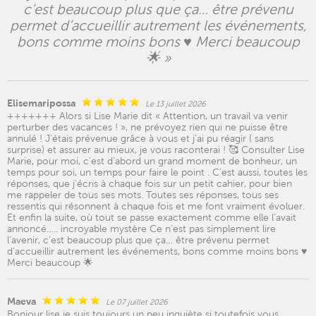
c’est beaucoup plus que ça… être prévenu
permet d’accueillir autrement les événements,
bons comme moins bons ♥️ Merci beaucoup
🌟 »
Elisemaripossa
Le 13 juillet 2026
+++++++ Alors si Lise Marie dit « Attention, un travail va venir
perturber des vacances ! », ne prévoyez rien qui ne puisse être
annulé ! J’étais prévenue grâce à vous et j’ai pu réagir ( sans
surprise) et assurer au mieux, je vous raconterai ! 🥰 Consulter Lise
Marie, pour moi, c’est d’abord un grand moment de bonheur, un
temps pour soi, un temps pour faire le point . C’est aussi, toutes les
réponses, que j’écris à chaque fois sur un petit cahier, pour bien
me rappeler de tous ses mots. Toutes ses réponses, tous ses
ressentis qui résonnent à chaque fois et me font vraiment évoluer.
Et enfin la suite, où tout se passe exactement comme elle l’avait
annoncé….. incroyable mystère Ce n’est pas simplement lire
l’avenir, c’est beaucoup plus que ça… être prévenu permet
d’accueillir autrement les événements, bons comme moins bons ♥️
Merci beaucoup 🌟
Maeva
Le 07 juillet 2026
Bonjour lise je suis toujours un peu inquiète si toutefois vous