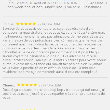
Et qui c'est qu'il l'avait dit ???? FELICITATIONS!!!!!!!! Gros bisous,
bon week-end, et bon Lundi!!! Bisous ma belle.....Kassandre L
Lbleue
Le 24 juillet 2026
Bonjour Je vous avais contacte au sujet des résultats d'un
concours (la magistrature) et vous aviez vu une réussite sûre mais
malheureusement je ne suis pas admissible. Je me sens dévastée .
Pas en raison de vos prédictions bien sûr mais pcq je ne vois pas
comment aller mieux dans la vie. Je ne pourrai plus repasser ce
concours et je suis désormais face à un mur et d'immenses
difficultes et je ne comprends pas comment c'est possible qu
aucun voyant ne parvient à voir ce qu il va advenir de moi au
niveau professionnel. Mais je vous mets 5 étoiles pour votre bonne
humeur votre bienveillance qui mavait fait bcp de bien. Si jamais
vous aviez la possibilité de m'offrir un bonus de 10 min cela
m'aiderait bcp mais je comprends aussi si cela est compliqué
Chanez
Le 24 juillet 2026
Désolé ça a coupé, merci bcp bcp bcp , bien que ça été court j'ai
adoré vous parler j'espère vous reparler très vite , prenez soins de
vous ,