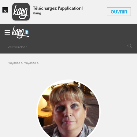
×
Téléchargez l'application!
OUVRIR
Kang
Voyance
Voyance