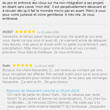
du pro et enfonce des clous sur ma non intégration à ses projets
en disant sans cesse "mon été". Il est perpétuellement décevant et
à reculer dès qu'il fait le moindre micro pas en avant. Merci à vous
pour votre justesse et votre gentillesse. A très vite. Je vous
embrasse.
M1957
Le 01 juillet 2026
Kassandre, le temps passe beaucoup trop vite quand je suis avec
vous. Après ce que vous m'avez dit, j'ai vraiment envie de dépasser
mes doutes, mes peurs et d'oser enfin lui parler ouvertement, sans
précipitation. Mille mercis pour votre écoute et vos conseils
précieux. Vous êtes la meilleure. Je vous embrasse
Nath
Le 29 juin 2026
Bonjour ma chère Kassandre, G... est revenu au contact par sms
pour récupérer ses affaires. Rdv samedi matin pour ça et aussi pour
voir le propriétaire pour résilier notre bail. Je ne peux pas recharger
Kassandre... Ça sent la fin... De gros bisous
Réponse de Kassandre Laroche le 29 juin 2026
On vient de parler en direct Nath....Ne te rabaisse pas, reste
forte!! Tu acceptes et donne tes revendications...Tu es chez toi,
tu décides.... Je t'envoies 10mns demain....Ne cède pas si tu
veux gagner cette énième bataille!!!! Je t'embrasse....Kassandre