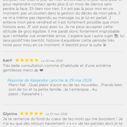
pour reprendre contact après plus d un mois de silence sans
perdre la face. Eh bien non rien. Il n est pas là pour moi en ce
moment, pas un.soutien dans la gestion du décès de mon père, il
ne m'a même pas répondu au message ou je lui en parlait. J
enterre mon père vendredi et il est fortement possible que mon
histoire avec JF soit aussi avec lui. Je ne peux accepter cette
attitude de gros égoïste. Il me paraît donc fortement improbable
que l embellie vue ensemble arrive. J espère que l autre sujet 📚, lui
sera positif très bientôt, histoire d.equilibrer cette période très
noire pour mou en ce moment. A bientôt pour la suite 💫
Kat🌹
Le 25 mai 2026
Très belle consultation comme d’habitude et d’une extrême
gentillesse merci 🙏 ❤️
Réponse de Kassandre Laroche le 29 mai 2026
Merci Kat....Quel plaisir d'avoir eu de tes nouvelles....Prends bien
soin de toi et ta petite famille...Je t'embrasse....Au
plaisir....Kassandre L
Glycine
Le 25 mai 2026
Je te remercie du fond du cœur de tes mots qui me boostent ! Je
n'ai eu que des retours hautement ++++ de tes paroles alors je te