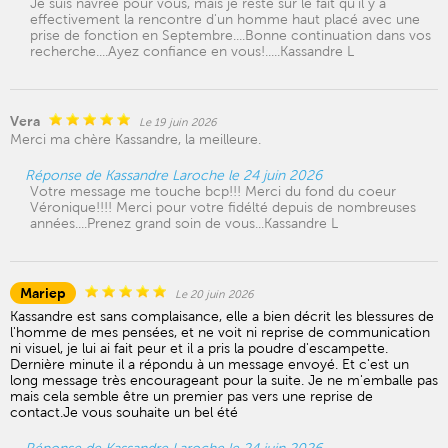
Je suis navrée pour vous, mais je reste sur le fait qu'il y a
effectivement la rencontre d'un homme haut placé avec une
prise de fonction en Septembre....Bonne continuation dans vos
recherche....Ayez confiance en vous!.....Kassandre L
Vera
Le 19 juin 2026
Merci ma chère Kassandre, la meilleure.
Réponse de Kassandre Laroche le 24 juin 2026
Votre message me touche bcp!!! Merci du fond du coeur
Véronique!!!! Merci pour votre fidélté depuis de nombreuses
années....Prenez grand soin de vous...Kassandre L
Mariep
Le 20 juin 2026
Kassandre est sans complaisance, elle a bien décrit les blessures de
l'homme de mes pensées, et ne voit ni reprise de communication
ni visuel, je lui ai fait peur et il a pris la poudre d'escampette.
Dernière minute il a répondu à un message envoyé. Et c'est un
long message très encourageant pour la suite. Je ne m'emballe pas
mais cela semble être un premier pas vers une reprise de
contact.Je vous souhaite un bel été