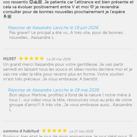
vos ressentis 😊🙏🏼. Je patiente car l'attirance est bien présente et
cela va évoluer positivement entre V et moi 🩷 je reviendrai
consulter pour de bonnes nouvelles prochainement je l'espère
🤞🏼
Réponse de Kassandre Laroche le 18 juin 2026
Pas grave!! Le pricipal a été vu...A très vite, pour de bonnes
nouvelles....Kassandre L
M1957
Le 28 mai 2026
Un grand merci Kassandre pour votre gentillesse. Je vais partir
samedi en laissant tous les soucis et idées noires derrière moi et je
vais me vider la tête pour revenir plus en forme. Votre soutien
m'est très précieux. Je vous embrasse. A bientôt
Réponse de Kassandre Laroche le 28 mai 2026
Bon séjour Martine, profitez à fond de la nature ( notre mère à
tous ) , oui videz vous la tête, ressourcez vous au près de votre
groupe d'amis!!! A très vite...Je vous embrasse aussi....Kassandre
L
comme d habitud
Le 27 mai 2026
Bonjour, hier était le jour de mon anniversaire, le jour idéal pour JF