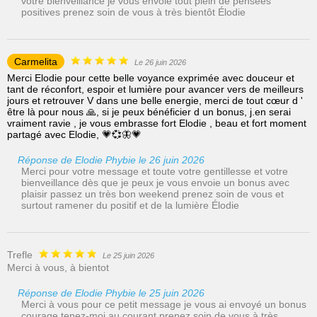
votre bienveillance je vous envoie tout plein de pensées
positives prenez soin de vous à très bientôt Élodie
Carmelita
Le 26 juin 2026
Merci Elodie pour cette belle voyance exprimée avec douceur et
tant de réconfort, espoir et lumière pour avancer vers de meilleurs
jours et retrouver V dans une belle energie, merci de tout cœur d '
être là pour nous 🙏, si je peux bénéficier d un bonus, j.en serai
vraiment ravie , je vous embrasse fort Elodie , beau et fort moment
partagé avec Elodie, 💗💞🦋💗
Réponse de Elodie Phybie le 26 juin 2026
Merci pour votre message et toute votre gentillesse et votre
bienveillance dès que je peux je vous envoie un bonus avec
plaisir passez un très bon weekend prenez soin de vous et
surtout ramener du positif et de la lumière Élodie
Trefle
Le 25 juin 2026
Merci à vous, à bientot
Réponse de Elodie Phybie le 25 juin 2026
Merci à vous pour ce petit message je vous ai envoyé un bonus
courage tenez-moi au courant prenez soin de vous à très