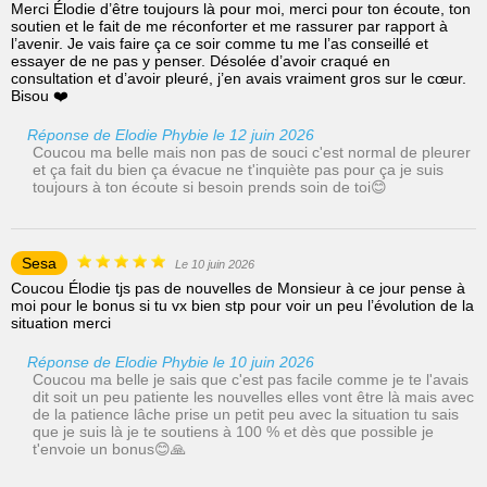
Merci Élodie d’être toujours là pour moi, merci pour ton écoute, ton
soutien et le fait de me réconforter et me rassurer par rapport à
l’avenir. Je vais faire ça ce soir comme tu me l’as conseillé et
essayer de ne pas y penser. Désolée d’avoir craqué en
consultation et d’avoir pleuré, j’en avais vraiment gros sur le cœur.
Bisou ❤️
Réponse de Elodie Phybie le 12 juin 2026
Coucou ma belle mais non pas de souci c'est normal de pleurer
et ça fait du bien ça évacue ne t'inquiète pas pour ça je suis
toujours à ton écoute si besoin prends soin de toi😊
Sesa
Le 10 juin 2026
Coucou Élodie tjs pas de nouvelles de Monsieur à ce jour pense à
moi pour le bonus si tu vx bien stp pour voir un peu l’évolution de la
situation merci
Réponse de Elodie Phybie le 10 juin 2026
Coucou ma belle je sais que c'est pas facile comme je te l'avais
dit soit un peu patiente les nouvelles elles vont être là mais avec
de la patience lâche prise un petit peu avec la situation tu sais
que je suis là je te soutiens à 100 % et dès que possible je
t'envoie un bonus😊🙏