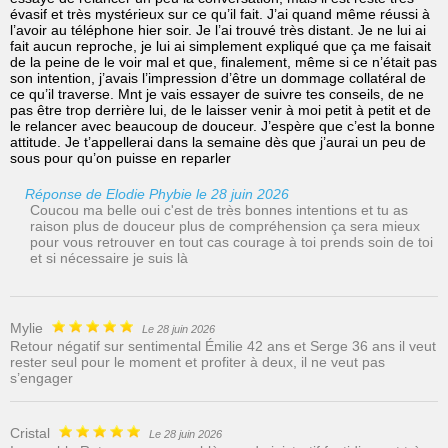
évasif et très mystérieux sur ce qu’il fait. J’ai quand même réussi à
l’avoir au téléphone hier soir. Je l’ai trouvé très distant. Je ne lui ai
fait aucun reproche, je lui ai simplement expliqué que ça me faisait
de la peine de le voir mal et que, finalement, même si ce n’était pas
son intention, j’avais l’impression d’être un dommage collatéral de
ce qu’il traverse. Mnt je vais essayer de suivre tes conseils, de ne
pas être trop derrière lui, de le laisser venir à moi petit à petit et de
le relancer avec beaucoup de douceur. J’espère que c’est la bonne
attitude. Je t’appellerai dans la semaine dès que j’aurai un peu de
sous pour qu’on puisse en reparler
Réponse de Elodie Phybie le 28 juin 2026
Coucou ma belle oui c'est de très bonnes intentions et tu as
raison plus de douceur plus de compréhension ça sera mieux
pour vous retrouver en tout cas courage à toi prends soin de toi
et si nécessaire je suis là
Mylie
Le 28 juin 2026
Retour négatif sur sentimental Émilie 42 ans et Serge 36 ans il veut
rester seul pour le moment et profiter à deux, il ne veut pas
s’engager
Cristal
Le 28 juin 2026