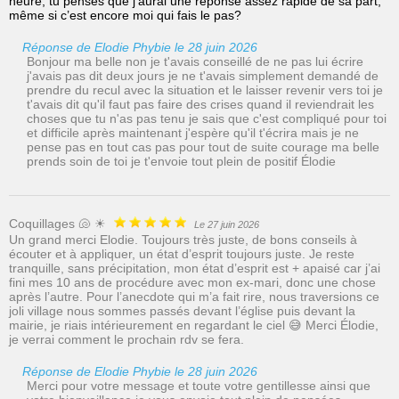
heure, tu penses que j’aurai une réponse assez rapide de sa part,
même si c’est encore moi qui fais le pas?
Réponse de Elodie Phybie le 28 juin 2026
Bonjour ma belle non je t'avais conseillé de ne pas lui écrire
j'avais pas dit deux jours je ne t'avais simplement demandé de
prendre du recul avec la situation et le laisser revenir vers toi je
t'avais dit qu'il faut pas faire des crises quand il reviendrait les
choses que tu n'as pas tenu je sais que c'est compliqué pour toi
et difficile après maintenant j'espère qu'il t'écrira mais je ne
pense pas en tout cas pas pour tout de suite courage ma belle
prends soin de toi je t'envoie tout plein de positif Élodie
Coquillages 🐚 ☀
Le 27 juin 2026
Un grand merci Elodie. Toujours très juste, de bons conseils à
écouter et à appliquer, un état d’esprit toujours juste. Je reste
tranquille, sans précipitation, mon état d’esprit est + apaisé car j’ai
fini mes 10 ans de procédure avec mon ex-mari, donc une chose
après l’autre. Pour l’anecdote qui m’a fait rire, nous traversions ce
joli village nous sommes passés devant l’église puis devant la
mairie, je riais intérieurement en regardant le ciel 😅 Merci Élodie,
je verrai comment le prochain rdv se fera.
Réponse de Elodie Phybie le 28 juin 2026
Merci pour votre message et toute votre gentillesse ainsi que