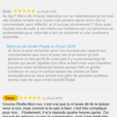
Mylie
Le 29 juin 2026
Au top !! Merci de m’avoir répondue sur ce malentendue je me suis
vite rendue compte que j’avais mal compris après avoir mis ce
commentaire sans réfléchir, je m’excuse sincèrement !! Vous avez
réussie tout de suite à me mettre en confiance sur cet personne en
sentimentale pour cette été a voir en automne si cela continuera
ensemble …
Réponse de Elodie Phybie le 29 juin 2026
Je tiens à vous remercier pour vos excuses par rapport aux
commentaires que vous m'avez mis et je trouve ça très
généreux et très gentil de votre part il y a pas beaucoup de
monde qui serait capable d'en faire autant mais vous inquiétez
pas pour votre sentimental laissez-passer l'été et garder
confiance en vous et surtout laisser les choses se faire
tranquillement je vous envoie tout plein de pensées positives
prenez soin de vous à très bientôt Élodie
Sawa
Le 28 juin 2026
Coucou Elodie Alors oui, c’est vrai que tu m’avais dit de le laisser
venir à moi, mais comme tu le sais si bien, c’est très compliqué
pour moi… Finalement, il m’a répondu quatre heures après. J’ai
essayé de relancer un peu la conversation, mais il est resté très