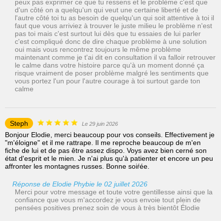
peux pas exprimer ce que tu ressens et le problème c'est que
d'un côté on a quelqu'un qui veut une certaine liberté et de
l'autre côté toi tu as besoin de quelqu'un qui soit attentive à toi il
faut que vous arriviez à trouver le juste milieu le problème n'est
pas toi mais c'est surtout lui dès que tu essaies de lui parler
c'est compliqué donc de dire chaque problème à une solution
oui mais vous rencontrez toujours le même problème
maintenant comme je t'ai dit en consultation il va falloir retrouver
le calme dans votre histoire parce qu'à un moment donné ça
risque vraiment de poser problème malgré les sentiments que
vous portez l'un pour l'autre courage à toi surtout garde ton
calme
Steph
Le 29 juin 2026
Bonjour Elodie, merci beaucoup pour vos conseils. Effectivement je
"m'éloigne" et il me rattrape. Il me reproche beaucoup de m'en
fiche de lui et de pas être assez dispo. Voys avez bien cerné son
état d'esprit et le mien. Je n'ai plus qu'à patienter et encore un peu
affronter les montagnes russes. Bonne soiŕée.
Réponse de Elodie Phybie le 02 juillet 2026
Merci pour votre message et toute votre gentillesse ainsi que la
confiance que vous m'accordez je vous envoie tout plein de
pensées positives prenez soin de vous à très bientôt Élodie