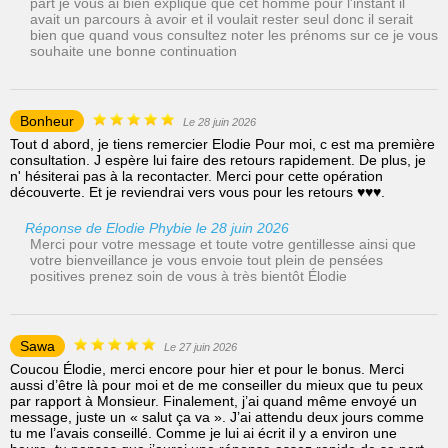
part je vous ai bien expliqué que cet homme pour l'instant il
avait un parcours à avoir et il voulait rester seul donc il serait
bien que quand vous consultez noter les prénoms sur ce je vous
souhaite une bonne continuation
Bonheur
Le 28 juin 2026
Tout d abord, je tiens remercier Elodie Pour moi, c est ma première
consultation. J espère lui faire des retours rapidement. De plus, je
n' hésiterai pas à la recontacter. Merci pour cette opération
découverte. Et je reviendrai vers vous pour les retours ♥️♥️♥️.
Réponse de Elodie Phybie le 28 juin 2026
Merci pour votre message et toute votre gentillesse ainsi que
votre bienveillance je vous envoie tout plein de pensées
positives prenez soin de vous à très bientôt Élodie
Sawa
Le 27 juin 2026
Coucou Élodie, merci encore pour hier et pour le bonus. Merci
aussi d’être là pour moi et de me conseiller du mieux que tu peux
par rapport à Monsieur. Finalement, j’ai quand même envoyé un
message, juste un « salut ça va ». J’ai attendu deux jours comme
tu me l’avais conseillé. Comme je lui ai écrit il y a environ une