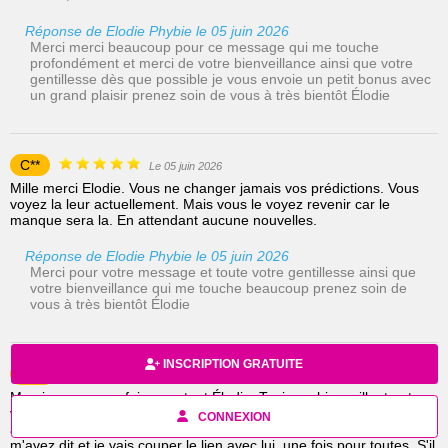
Réponse de Elodie Phybie le 05 juin 2026
Merci merci beaucoup pour ce message qui me touche
profondément et merci de votre bienveillance ainsi que votre
gentillesse dès que possible je vous envoie un petit bonus avec
un grand plaisir prenez soin de vous à très bientôt Élodie
C**
Le 05 juin 2026
Mille merci Elodie. Vous ne changer jamais vos prédictions. Vous
voyez la leur actuellement. Mais vous le voyez revenir car le
manque sera la. En attendant aucune nouvelles.
Réponse de Elodie Phybie le 05 juin 2026
Merci pour votre message et toute votre gentillesse ainsi que
votre bienveillance qui me touche beaucoup prenez soin de
vous à très bientôt Élodie
INSCRIPTION GRATUITE
Ana
Le 03 juin 2026
Merci encore une fois pour tout Élodie. Toujours bienveillante et
vous allez toujours droit au but. Vous êtes cohérente dans tous les
CONNEXION
appels que j'ai eu avec vous. Je prends note de ce que vous
m'avez dit et je vais couper le lien avec lui, une fois pour toutes. S'il