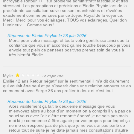
Incroyable Retour +++ sur problème administratif fastidieux et très
stressant. Les perceptions et précisions d’Elodie Phybie lors de la
précédente consultation-suivie se sont manifestées et révélées
exactement comme perçues par ce Joyau Royal de la voyance.
Merci. Merci pour vos éclairages, TOUS vos éclairages. Quel don
Lumineux… Comme vous !
Réponse de Elodie Phybie le 28 juin 2026
Merci pour votre message et toute votre gentillesse ainsi que la
confiance que vous m'accordez ça me touche beaucoup je vous
envoie tout plein de pensées positives prenez soin de vous à
très bientôt Élodie
Mylie
Le 28 juin 2026
Emilie 42 ans Retour négatif sur le sentimental il m’a dit clairement
qui voulait être seul et pa s’investir dans une relation amoureuse en
ce moment avec Serge 36 ans profiter à deux et c’est tout
Réponse de Elodie Phybie le 28 juin 2026
Alors visiblement ça fait le deuxième message que vous
m'envoyez alors au bout d'un moment on a compris il y a pas de
souci vous avez l'air d'être remonté énervé je ne sais pas mais
moi là je commence à être agacé par vos propos pour lequel ça
ne me correspond pas de plus que je ne vous ai pas parlé de
retour tout de suite je ne date jamais mes consultations d'autre