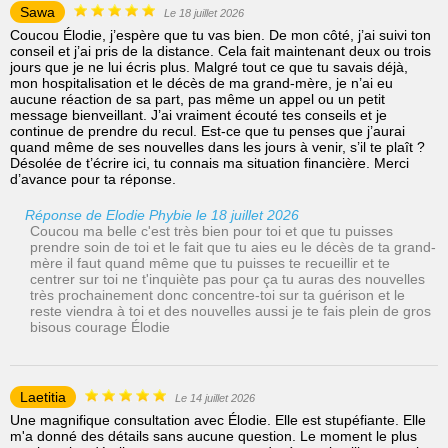
Sawa
Le 18 juillet 2026
Coucou Élodie, j’espère que tu vas bien. De mon côté, j’ai suivi ton
conseil et j’ai pris de la distance. Cela fait maintenant deux ou trois
jours que je ne lui écris plus. Malgré tout ce que tu savais déjà,
mon hospitalisation et le décès de ma grand-mère, je n’ai eu
aucune réaction de sa part, pas même un appel ou un petit
message bienveillant. J’ai vraiment écouté tes conseils et je
continue de prendre du recul. Est-ce que tu penses que j’aurai
quand même de ses nouvelles dans les jours à venir, s’il te plaît ?
Désolée de t’écrire ici, tu connais ma situation financière. Merci
d’avance pour ta réponse.
Réponse de Elodie Phybie le 18 juillet 2026
Coucou ma belle c'est très bien pour toi et que tu puisses
prendre soin de toi et le fait que tu aies eu le décès de ta grand-
mère il faut quand même que tu puisses te recueillir et te
centrer sur toi ne t'inquiète pas pour ça tu auras des nouvelles
très prochainement donc concentre-toi sur ta guérison et le
reste viendra à toi et des nouvelles aussi je te fais plein de gros
bisous courage Élodie
Laetitia
Le 14 juillet 2026
Une magnifique consultation avec Élodie. Elle est stupéfiante. Elle
m'a donné des détails sans aucune question. Le moment le plus