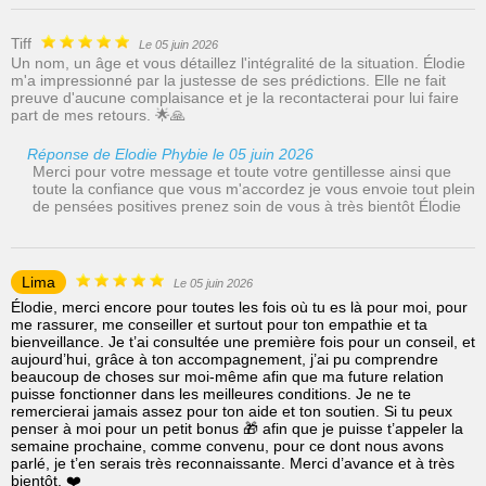
Tiff
Le 05 juin 2026
Un nom, un âge et vous détaillez l'intégralité de la situation. Élodie
m'a impressionné par la justesse de ses prédictions. Elle ne fait
preuve d'aucune complaisance et je la recontacterai pour lui faire
part de mes retours. 🌟🙏
Réponse de Elodie Phybie le 05 juin 2026
Merci pour votre message et toute votre gentillesse ainsi que
toute la confiance que vous m'accordez je vous envoie tout plein
de pensées positives prenez soin de vous à très bientôt Élodie
Lima
Le 05 juin 2026
Élodie, merci encore pour toutes les fois où tu es là pour moi, pour
me rassurer, me conseiller et surtout pour ton empathie et ta
bienveillance. Je t’ai consultée une première fois pour un conseil, et
aujourd’hui, grâce à ton accompagnement, j’ai pu comprendre
beaucoup de choses sur moi-même afin que ma future relation
puisse fonctionner dans les meilleures conditions. Je ne te
remercierai jamais assez pour ton aide et ton soutien. Si tu peux
penser à moi pour un petit bonus 🎁 afin que je puisse t’appeler la
semaine prochaine, comme convenu, pour ce dont nous avons
parlé, je t’en serais très reconnaissante. Merci d’avance et à très
bientôt. ❤️