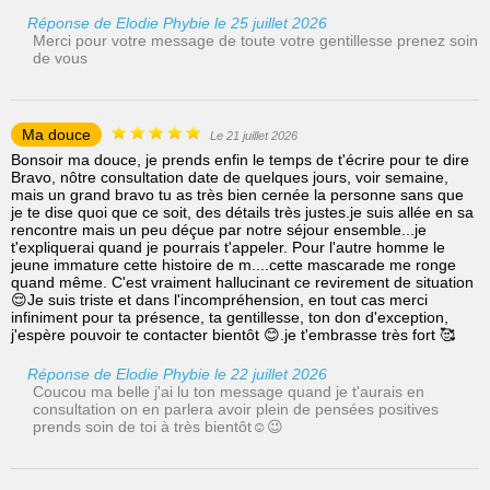
Réponse de Elodie Phybie le 25 juillet 2026
Merci pour votre message de toute votre gentillesse prenez soin
de vous
Ma douce
Le 21 juillet 2026
Bonsoir ma douce, je prends enfin le temps de t'écrire pour te dire
Bravo, nôtre consultation date de quelques jours, voir semaine,
mais un grand bravo tu as très bien cernée la personne sans que
je te dise quoi que ce soit, des détails très justes.je suis allée en sa
rencontre mais un peu déçue par notre séjour ensemble...je
t'expliquerai quand je pourrais t'appeler. Pour l'autre homme le
jeune immature cette histoire de m....cette mascarade me ronge
quand même. C'est vraiment hallucinant ce revirement de situation
😌Je suis triste et dans l'incompréhension, en tout cas merci
infiniment pour ta présence, ta gentillesse, ton don d'exception,
j'espère pouvoir te contacter bientôt 😊.je t'embrasse très fort 🥰
Réponse de Elodie Phybie le 22 juillet 2026
Coucou ma belle j'ai lu ton message quand je t'aurais en
consultation on en parlera avoir plein de pensées positives
prends soin de toi à très bientôt☺️😉