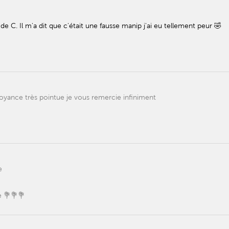
de C. Il m'a dit que c'était une fausse manip j'ai eu tellement peur 🤣
voyance très pointue je vous remercie infiniment
e
e 💐💐💐