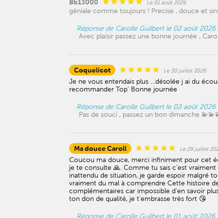
Bb13000
Le 01 août 2026
géniale comme toujours ! Precise , douce et sin
Réponse de Carolle Guilbert le 02 août 2026
Avec plaisir passez une bonne journée , Caro
Coquelicot
Le 30 juillet 2026
Je ne vous entendais plus …désolée j ai du écou
recommander Top’ Bonne journée
Réponse de Carolle Guilbert le 02 août 2026
Pas de souci , passez un bon dimanche 💫💫
Ma douce Caroll
Le 29 juillet 20
Coucou ma douce, merci infiniment pour cet é
je te consulte 🙏. Comme tu sais c'est vraiment 
inattendu de situation, je garde espoir malgré to
vraiment du mal à comprendre Cette histoire de m
complémentaires car impossible d'en savoir plus 
ton don de qualité, je t'embrasse très fort 😘
Réponse de Carolle Guilbert le 01 août 2026