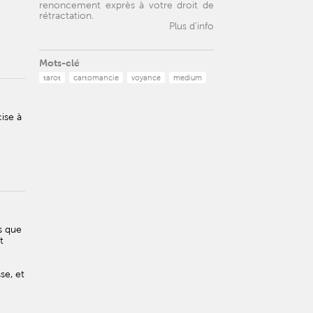
renoncement exprès à votre droit de
rétractation.
Plus d'info
Mots-clé
tarot
cartomancie
voyance
medium
ise à
s que
t
se, et