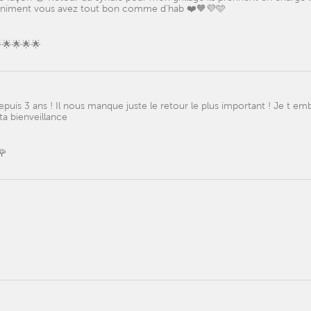
infiniment vous avez tout bon comme d'hab ❤️🧡💜🩵
🌟🌟🌟🌟
is 3 ans ! Il nous manque juste le retour le plus important ! Je t em
ta bienveillance
🌹