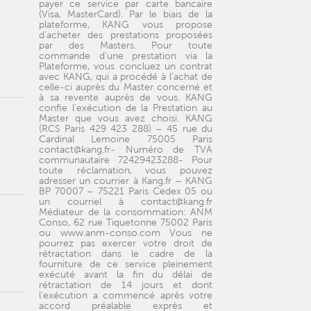
payer ce service par carte bancaire
(Visa, MasterCard). Par le biais de la
plateforme, KANG vous propose
d'acheter des prestations proposées
par des Masters. Pour toute
commande d'une prestation via la
Plateforme, vous concluez un contrat
avec KANG, qui a procédé à l'achat de
celle-ci auprès du Master concerné et
à sa revente auprès de vous. KANG
confie l'exécution de la Prestation au
Master que vous avez choisi. KANG
(RCS Paris 429 423 288) – 45 rue du
Cardinal Lemoine 75005 Paris
contact@kang.fr- Numéro de TVA
communautaire 72429423288- Pour
toute réclamation, vous pouvez
adresser un courrier à Kang.fr – KANG
BP 70007 – 75221 Paris Cedex 05 ou
un courriel à contact@kang.fr
Médiateur de la consommation: ANM
Conso, 62 rue Tiquetonne 75002 Paris
ou www.anm-conso.com Vous ne
pourrez pas exercer votre droit de
rétractation dans le cadre de la
fourniture de ce service pleinement
exécuté avant la fin du délai de
rétractation de 14 jours et dont
l’exécution a commencé après votre
accord préalable exprès et