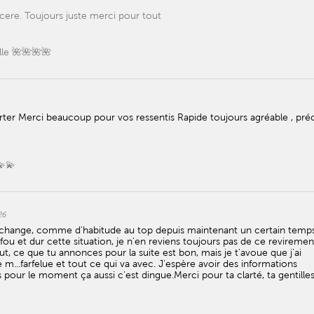
cere. Toujours juste merci pour tout
lle 🌺🌺🌺🌺
rter Merci beaucoup pour vos ressentis Rapide toujours agréable , préc
💫💫
26
change, comme d'habitude au top depuis maintenant un certain temp
fou et dur cette situation, je n'en reviens toujours pas de ce reviremen
ut, ce que tu annonces pour la suite est bon, mais je t'avoue que j'ai
...farfelue et tout ce qui va avec. J'espère avoir des informations
pour le moment ça aussi c'est dingue.Merci pour ta clarté, ta gentilles