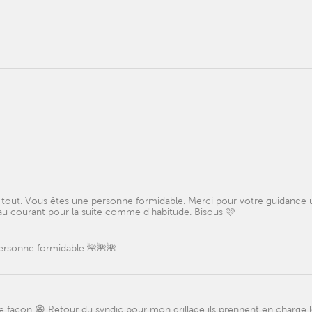
r tout. Vous êtes une personne formidable. Merci pour votre guidance 
s au courant pour la suite comme d'habitude. Bisous 🩷
 personne formidable 🌺🌺🌺
façon 😁 Retour du syndic pour mon grillage ils prennent en charge l