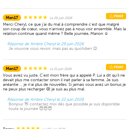
PRIME
Man17
Le 29 juin 2026
Merci Cheryl, ce que j’ai du mal à comprendre c’est que malgré
son coup de cœur, vous n’arrivez pas à nous voir ensemble. Mais la
relation continue quand même ? Belle journée, Manon ☺️
Réponse de Ambre Cheryl le 29 juin 2026
Je vouvoie vous revoir, mais pas au quotidien 😉
PRIME
Man17
Le 21 juin 2026
Vous aviez vu juste. C’est mon frère qui a appelé P. Lui a dit qu’il ne
devait plus me contacter sinon il irait parler à sa femme. Je suis
anéantie … je n’ai plus de nouvelles. Si jamais vous avez un bonus je
ne peux plus recharger 😢 je suis au plus mal.
Réponse de Ambre Cheryl le 22 juin 2026
Bonjour 👋 contactez moi dès que possible je suis disponible
toute la journée 😇😇😇
Romy