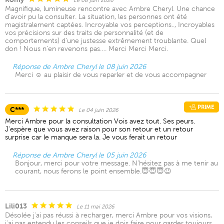
Le 08 juin 2026
Magnifique, lumineuse rencontre avec Ambre Cheryl. Une chance
d’avoir pu la consulter. La situation, les personnes ont été
magistralement captées. Incroyable vos perceptions.., Incroyables
vos précisions sur des traits de personnalité (et de
comportements) d’une justesse extrêmement troublante. Quel
don ! Nous n’en revenons pas…. Merci Merci Merci.
Réponse de Ambre Cheryl le 08 juin 2026
Merci ☺️ au plaisir de vous reparler et de vous accompagner
PRIME
C***
Le 04 juin 2026
Merci Ambre pour la consultation Vois avez tout. Ses peurs.
J’espère que vous avez raison pour son retour et un retour
surprise car le manque sera la. Je vous ferait un retour
Réponse de Ambre Cheryl le 05 juin 2026
Bonjour, merci pour votre message. N’hésitez pas à me tenir au
courant, nous ferons le point ensemble.😇😇😇😉
Lili013
Le 11 mai 2026
Désolée j’ai pas réussi à recharger, merci Ambre pour vos visions,
j’ai pas entendu les conseils que je dois faire pour garder toujours