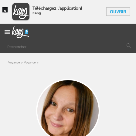
×
Téléchargez l'application!
OUVRIR
Kang
Voyance
Voyance