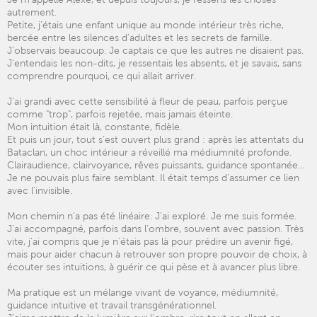
autrement.
Petite, j’étais une enfant unique au monde intérieur très riche,
bercée entre les silences d’adultes et les secrets de famille.
J’observais beaucoup. Je captais ce que les autres ne disaient pas.
J’entendais les non-dits, je ressentais les absents, et je savais, sans
comprendre pourquoi, ce qui allait arriver.
J’ai grandi avec cette sensibilité à fleur de peau, parfois perçue
comme "trop", parfois rejetée, mais jamais éteinte.
Mon intuition était là, constante, fidèle.
Et puis un jour, tout s’est ouvert plus grand : après les attentats du
Bataclan, un choc intérieur a réveillé ma médiumnité profonde.
Clairaudience, clairvoyance, rêves puissants, guidance spontanée…
Je ne pouvais plus faire semblant. Il était temps d’assumer ce lien
avec l’invisible.
Mon chemin n’a pas été linéaire. J’ai exploré. Je me suis formée.
J’ai accompagné, parfois dans l’ombre, souvent avec passion. Très
vite, j’ai compris que je n’étais pas là pour prédire un avenir figé,
mais pour aider chacun à retrouver son propre pouvoir de choix, à
écouter ses intuitions, à guérir ce qui pèse et à avancer plus libre.
Ma pratique est un mélange vivant de voyance, médiumnité,
guidance intuitive et travail transgénérationnel.