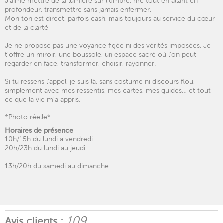
J’aime mettre de la lumière sur l’ombre, rire tout en allant en
profondeur, transmettre sans jamais enfermer.
Mon ton est direct, parfois cash, mais toujours au service du cœur
et de la clarté
Je ne propose pas une voyance figée ni des vérités imposées. Je
t’offre un miroir, une boussole, un espace sacré où l’on peut
regarder en face, transformer, choisir, rayonner.
Si tu ressens l’appel, je suis là, sans costume ni discours flou,
simplement avec mes ressentis, mes cartes, mes guides… et tout
ce que la vie m’a appris.
*Photo réelle*
Horaires de présence
10h/15h du lundi a vendredi
20h/23h du lundi au jeudi
13h/20h du samedi au dimanche
109
Avis clients :