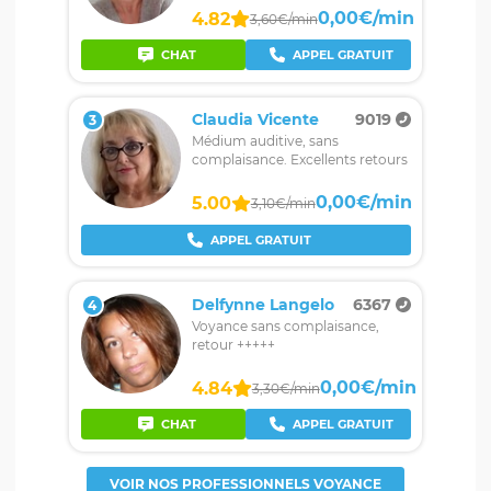
0,00€/min
4.82
3,60€/min
CHAT
APPEL GRATUIT
Claudia Vicente
9019
3
Médium auditive, sans
complaisance. Excellents retours
0,00€/min
5.00
3,10€/min
APPEL GRATUIT
Delfynne Langelo
6367
4
Voyance sans complaisance,
retour +++++
0,00€/min
4.84
3,30€/min
CHAT
APPEL GRATUIT
VOIR NOS PROFESSIONNELS VOYANCE