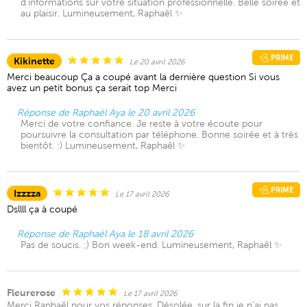
d'informations sur votre situation professionnelle. Belle soirée et
au plaisir. Lumineusement, Raphaël ✨
PRIME
Kikinette
Le 20 avril 2026
Merci beaucoup Ça a coupé avant la dernière question Si vous
avez un petit bonus ça serait top Merci
Réponse de Raphaël Aya le 20 avril 2026
Merci de votre confiance. Je reste à votre écoute pour
poursuivre la consultation par téléphone. Bonne soirée et à très
bientôt. :) Lumineusement, Raphaël ✨
PRIME
Izzzza
Le 17 avril 2026
Dsllll ça à coupé
Réponse de Raphaël Aya le 18 avril 2026
Pas de soucis. ;) Bon week-end. Lumineusement, Raphaël ✨
Fleurerose
Le 17 avril 2026
Merci Raphaël pour vos réponses. Désolée, sur la fin je n'ai pas