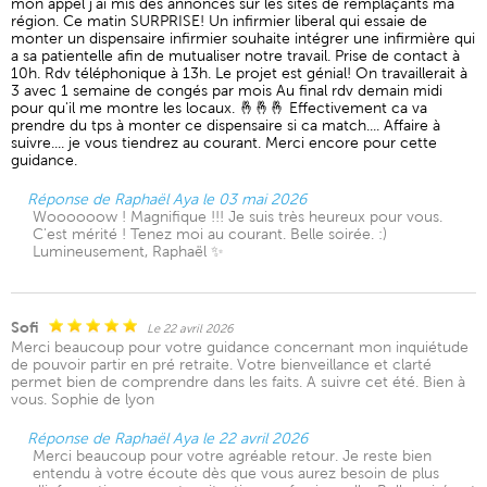
mon appel j'ai mis des annonces sur les sites de remplaçants ma
région. Ce matin SURPRISE! Un infirmier liberal qui essaie de
monter un dispensaire infirmier souhaite intégrer une infirmière qui
a sa patientelle afin de mutualiser notre travail. Prise de contact à
10h. Rdv téléphonique à 13h. Le projet est génial! On travaillerait à
3 avec 1 semaine de congés par mois Au final rdv demain midi
pour qu'il me montre les locaux. 🤞🤞🤞 Effectivement ca va
prendre du tps à monter ce dispensaire si ca match.... Affaire à
suivre.... je vous tiendrez au courant. Merci encore pour cette
guidance.
Réponse de Raphaël Aya le 03 mai 2026
Woooooow ! Magnifique !!! Je suis très heureux pour vous.
C'est mérité ! Tenez moi au courant. Belle soirée. :)
Lumineusement, Raphaël ✨
Sofi
Le 22 avril 2026
Merci beaucoup pour votre guidance concernant mon inquiétude
de pouvoir partir en pré retraite. Votre bienveillance et clarté
permet bien de comprendre dans les faits. A suivre cet été. Bien à
vous. Sophie de lyon
Réponse de Raphaël Aya le 22 avril 2026
Merci beaucoup pour votre agréable retour. Je reste bien
entendu à votre écoute dès que vous aurez besoin de plus