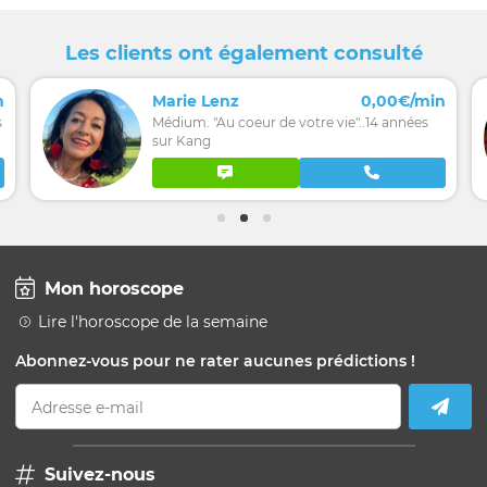
Les clients ont également consulté
n
Marie Lenz
0,00€/min
s
Médium. "Au coeur de votre vie"..14 années
sur Kang
Mon horoscope
Lire l'horoscope de la semaine
Abonnez-vous pour ne rater aucunes prédictions !
Adresse e-mail
Suivez-nous