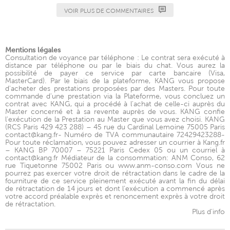
VOIR PLUS DE COMMENTAIRES
Mentions légales
Consultation de voyance par téléphone : Le contrat sera exécuté à
distance par téléphone ou par le biais du chat. Vous aurez la
possibilité de payer ce service par carte bancaire (Visa,
MasterCard). Par le biais de la plateforme, KANG vous propose
d'acheter des prestations proposées par des Masters. Pour toute
commande d'une prestation via la Plateforme, vous concluez un
contrat avec KANG, qui a procédé à l'achat de celle-ci auprès du
Master concerné et à sa revente auprès de vous. KANG confie
l'exécution de la Prestation au Master que vous avez choisi. KANG
(RCS Paris 429 423 288) – 45 rue du Cardinal Lemoine 75005 Paris
contact@kang.fr- Numéro de TVA communautaire 72429423288-
Pour toute réclamation, vous pouvez adresser un courrier à Kang.fr
– KANG BP 70007 – 75221 Paris Cedex 05 ou un courriel à
contact@kang.fr Médiateur de la consommation: ANM Conso, 62
rue Tiquetonne 75002 Paris ou www.anm-conso.com Vous ne
pourrez pas exercer votre droit de rétractation dans le cadre de la
fourniture de ce service pleinement exécuté avant la fin du délai
de rétractation de 14 jours et dont l’exécution a commencé après
votre accord préalable exprès et renoncement exprès à votre droit
de rétractation.
Plus d'info