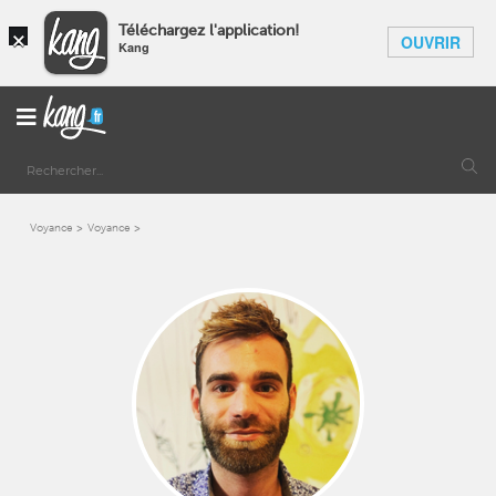
×
Téléchargez l'application!
OUVRIR
Kang
Voyance
Voyance