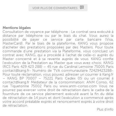
VOIR PLUS DE COMMENTAIRES
Mentions légales
Consultation de voyance par téléphone : Le contrat sera exécuté à
distance par téléphone ou par le biais du chat. Vous aurez la
possibilité de payer ce service par carte bancaire (Visa,
MasterCard). Par le biais de la plateforme, KANG vous propose
d'acheter des prestations proposées par des Masters. Pour toute
commande d'une prestation via la Plateforme, vous concluez un
contrat avec KANG, qui a procédé à l'achat de celle-ci auprès du
Master concerné et à sa revente auprès de vous. KANG confie
l'exécution de la Prestation au Master que vous avez choisi. KANG
(RCS Paris 429 423 288) – 45 rue du Cardinal Lemoine 75005 Paris
contact@kang.fr- Numéro de TVA communautaire 72429423288-
Pour toute réclamation, vous pouvez adresser un courrier à Kang.fr
– KANG BP 70007 – 75221 Paris Cedex 05 ou un courriel à
contact@kang.fr Médiateur de la consommation: ANM Conso, 62
rue Tiquetonne 75002 Paris ou www.anm-conso.com Vous ne
pourrez pas exercer votre droit de rétractation dans le cadre de la
fourniture de ce service pleinement exécuté avant la fin du délai
de rétractation de 14 jours et dont l’exécution a commencé après
votre accord préalable exprès et renoncement exprès à votre droit
de rétractation.
Plus d'info