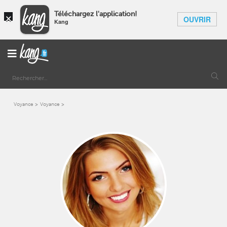
×
Téléchargez l'application!
OUVRIR
Kang
Voyance
Voyance