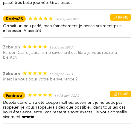
passé très belle journée. Gros bisous
PRIME
Rosita26
Le 23 juin 2023
On sait un peu parlé, mais franchement je pense vraiment plus l
intéresser. A bientôt
Zebulon
Le 21 juin 2023
Pardon Claire j’aurai aimé savoir si il est libre je vous redirai à
bientôt
Zebulon
Le 14 juin 2023
Merci à vous pour votre bienveillance ?
PRIME
Faninoo
Le 26 avril 2023
Desolé claire on a été coupé malheureusement je ne peux pas
rappeler...je vous rappellerais dès que possible....dans tous les cas
vous êtes excellente...vos ressentis sont exacts....je vous conseille
vivement ❤️❤️❤️