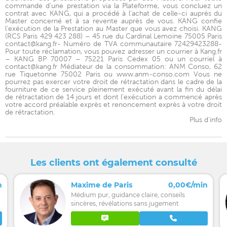
commande d'une prestation via la Plateforme, vous concluez un
contrat avec KANG, qui a procédé à l'achat de celle-ci auprès du
Master concerné et à sa revente auprès de vous. KANG confie
l'exécution de la Prestation au Master que vous avez choisi. KANG
(RCS Paris 429 423 288) – 45 rue du Cardinal Lemoine 75005 Paris
contact@kang.fr- Numéro de TVA communautaire 72429423288-
Pour toute réclamation, vous pouvez adresser un courrier à Kang.fr
– KANG BP 70007 – 75221 Paris Cedex 05 ou un courriel à
contact@kang.fr Médiateur de la consommation: ANM Conso, 62
rue Tiquetonne 75002 Paris ou www.anm-conso.com Vous ne
pourrez pas exercer votre droit de rétractation dans le cadre de la
fourniture de ce service pleinement exécuté avant la fin du délai
de rétractation de 14 jours et dont l’exécution a commencé après
votre accord préalable exprès et renoncement exprès à votre droit
de rétractation.
Plus d'info
Les clients ont également consulté
n
Maxime de Paris
0,00€/min
Médium pur, guidance claire, conseils
sincères, révélations sans jugement