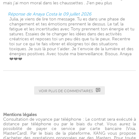
mais j’ai mon moral dans les chaussettes . J’en peu plus
Réponse de Anaya Costa le 09 juillet 2026
Julia, je viens de lire ton message. Tu es dans une phase de
changement et tes émotions prennent le dessus. Le taf, la
fatigue et les incertitudes avec Tony prennent ton énergie et tu
satures. Essaies de te changer les idées dans des activités
créatrices et reposes toi un peu dès que tu le peux. Recentre
toi sur ce qui te fais vibrer et éloignes toi des situations
toxiques. Je suis là pour t'aider. Je t'envoie de la lumière et des
énergies positives. Avec toute ma bienveillance. Bisous. Anaya
❤️❤️❤️
VOIR PLUS DE COMMENTAIRES
Mentions légales
Consultation de voyance par téléphone : Le contrat sera exécuté à
distance par téléphone ou par le biais du chat. Vous aurez la
possibilité de payer ce service par carte bancaire (Visa,
MasterCard). Par le biais de la plateforme, KANG vous propose
d'acheter des prestations proposées par des Masters. Pour toute