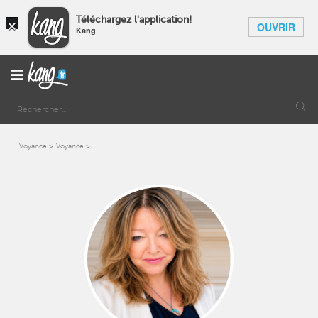
×
Téléchargez l'application!
OUVRIR
Kang
Voyance
Voyance