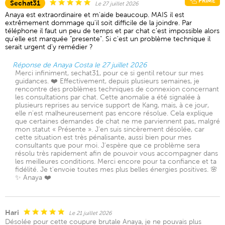
PRIME
Sechat31
Le 27 juillet 2026
Anaya est extraordinaire et m'aide beaucoup. MAIS il est
extrêmement dommage qu'il soit difficile de la joindre. Par
téléphone il faut un peu de temps et par chat c'est impossible alors
qu'elle est marquée "presente". Si c'est un problème technique il
serait urgent d'y remédier ?
Réponse de Anaya Costa le 27 juillet 2026
Merci infiniment, sechat31, pour ce si gentil retour sur mes
guidances. ❤️ Effectivement, depuis plusieurs semaines, je
rencontre des problèmes techniques de connexion concernant
les consultations par chat. Cette anomalie a été signalée à
plusieurs reprises au service support de Kang, mais, à ce jour,
elle n'est malheureusement pas encore résolue. Cela explique
que certaines demandes de chat ne me parviennent pas, malgré
mon statut « Présente ». J'en suis sincèrement désolée, car
cette situation est très pénalisante, aussi bien pour mes
consultants que pour moi. J'espère que ce problème sera
résolu très rapidement afin de pouvoir vous accompagner dans
les meilleures conditions. Merci encore pour ta confiance et ta
fidélité. Je t'envoie toutes mes plus belles énergies positives. 🌸
✨ Anaya ❤️
Hari
Le 21 juillet 2026
Désolée pour cette coupure brutale Anaya, je ne pouvais plus