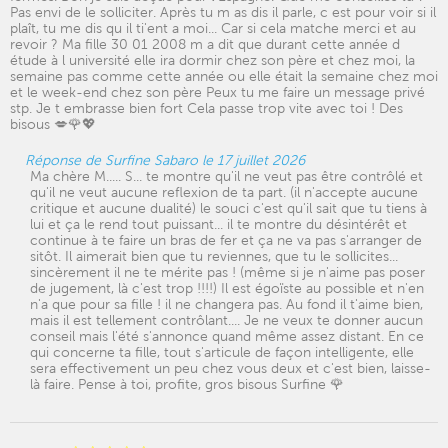
Pas envi de le solliciter. Après tu m as dis il parle, c est pour voir si il
plaît, tu me dis qu il ti'ent a moi... Car si cela matche merci et au
revoir ? Ma fille 30 01 2008 m a dit que durant cette année d
étude à l université elle ira dormir chez son père et chez moi, la
semaine pas comme cette année ou elle était la semaine chez moi
et le week-end chez son père Peux tu me faire un message privé
stp. Je t embrasse bien fort Cela passe trop vite avec toi ! Des
bisous 💋🌹💖
Réponse de Surfine Sabaro le 17 juillet 2026
Ma chère M..... S... te montre qu'il ne veut pas être contrôlé et
qu'il ne veut aucune reflexion de ta part. (il n'accepte aucune
critique et aucune dualité) le souci c'est qu'il sait que tu tiens à
lui et ça le rend tout puissant... il te montre du désintérêt et
continue à te faire un bras de fer et ça ne va pas s'arranger de
sitôt. Il aimerait bien que tu reviennes, que tu le sollicites...
sincèrement il ne te mérite pas ! (même si je n'aime pas poser
de jugement, là c'est trop !!!!) Il est égoïste au possible et n'en
n'a que pour sa fille ! il ne changera pas. Au fond il t'aime bien,
mais il est tellement contrôlant.... Je ne veux te donner aucun
conseil mais l'été s'annonce quand même assez distant. En ce
qui concerne ta fille, tout s'articule de façon intelligente, elle
sera effectivement un peu chez vous deux et c'est bien, laisse-
là faire. Pense à toi, profite, gros bisous Surfine 🌹