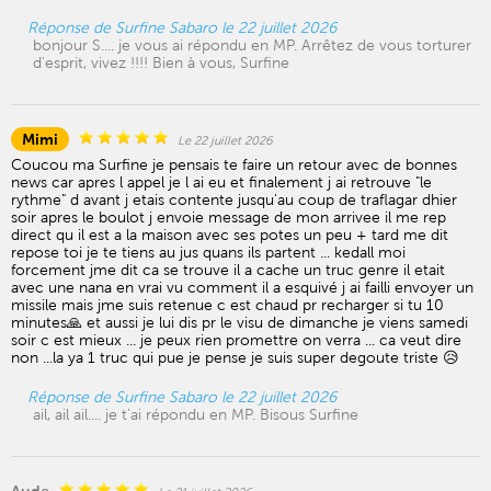
Réponse de Surfine Sabaro le 22 juillet 2026
bonjour S.... je vous ai répondu en MP. Arrêtez de vous torturer
d'esprit, vivez !!!! Bien à vous, Surfine
Mimi
Le 22 juillet 2026
Coucou ma Surfine je pensais te faire un retour avec de bonnes
news car apres l appel je l ai eu et finalement j ai retrouve "le
rythme" d avant j etais contente jusqu'au coup de traflagar dhier
soir apres le boulot j envoie message de mon arrivee il me rep
direct qu il est a la maison avec ses potes un peu + tard me dit
repose toi je te tiens au jus quans ils partent ... kedall moi
forcement jme dit ca se trouve il a cache un truc genre il etait
avec une nana en vrai vu comment il a esquivé j ai failli envoyer un
missile mais jme suis retenue c est chaud pr recharger si tu 10
minutes🙏 et aussi je lui dis pr le visu de dimanche je viens samedi
soir c est mieux ... je peux rien promettre on verra ... ca veut dire
non ...la ya 1 truc qui pue je pense je suis super degoute triste 😥
Réponse de Surfine Sabaro le 22 juillet 2026
ail, ail ail.... je t'ai répondu en MP. Bisous Surfine