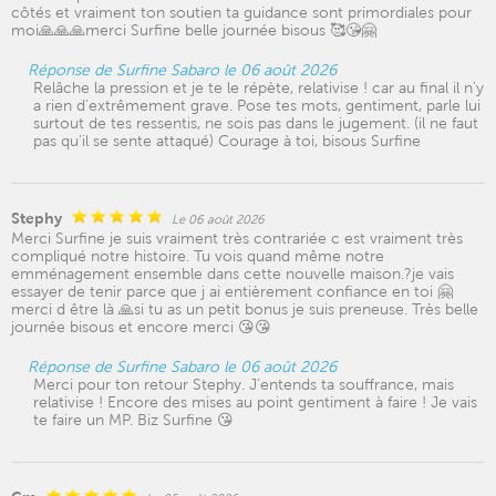
côtés et vraiment ton soutien ta guidance sont primordiales pour
moi🙏🙏🙏merci Surfine belle journée bisous 🥰😘🤗
Réponse de Surfine Sabaro le 06 août 2026
Relâche la pression et je te le répète, relativise ! car au final il n'y
a rien d'extrêmement grave. Pose tes mots, gentiment, parle lui
surtout de tes ressentis, ne sois pas dans le jugement. (il ne faut
pas qu'il se sente attaqué) Courage à toi, bisous Surfine
Stephy
Le 06 août 2026
Merci Surfine je suis vraiment très contrariée c est vraiment très
compliqué notre histoire. Tu vois quand même notre
emménagement ensemble dans cette nouvelle maison.?je vais
essayer de tenir parce que j ai entièrement confiance en toi 🤗
merci d être là 🙏si tu as un petit bonus je suis preneuse. Très belle
journée bisous et encore merci 😘😘
Réponse de Surfine Sabaro le 06 août 2026
Merci pour ton retour Stephy. J'entends ta souffrance, mais
relativise ! Encore des mises au point gentiment à faire ! Je vais
te faire un MP. Biz Surfine 😘