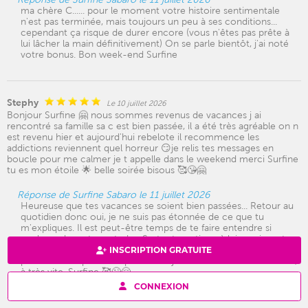
ma chère C...... pour le moment votre histoire sentimentale
n'est pas terminée, mais toujours un peu à ses conditions...
cependant ça risque de durer encore (vous n'êtes pas prête à
lui lâcher la main définitivement) On se parle bientôt, j'ai noté
votre bonus. Bon week-end Surfine
Stephy
Le 10 juillet 2026
Bonjour Surfine 🤗 nous sommes revenus de vacances j ai
rencontré sa famille sa c est bien passée, il a été très agréable on n
est revenu hier et aujourd'hui rebelote il recommence les
addictions reviennent quel horreur 😏je relis tes messages en
boucle pour me calmer je t appelle dans le weekend merci Surfine
tu es mon étoile 🌟 belle soirée bisous 🥰😘🤗
Réponse de Surfine Sabaro le 11 juillet 2026
Heureuse que tes vacances se soient bien passées... Retour au
quotidien donc oui, je ne suis pas étonnée de ce que tu
m'expliques. Il est peut-être temps de te faire entendre si
quelque chose te perturbe. Surtout continue à lui exprimer tes
ressentis c'est super important et il sera à l'écoute, même si
INSCRIPTION GRATUITE
parfois il a l'impression que tu n'es jamais satisfaite. Gros bisous,
à très vite, Surfine 🥰😘🤗
CONNEXION