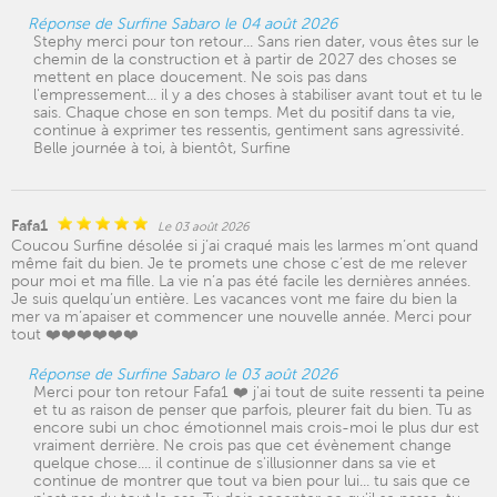
Réponse de Surfine Sabaro le 04 août 2026
Stephy merci pour ton retour... Sans rien dater, vous êtes sur le
chemin de la construction et à partir de 2027 des choses se
mettent en place doucement. Ne sois pas dans
l'empressement... il y a des choses à stabiliser avant tout et tu le
sais. Chaque chose en son temps. Met du positif dans ta vie,
continue à exprimer tes ressentis, gentiment sans agressivité.
Belle journée à toi, à bientôt, Surfine
Fafa1
Le 03 août 2026
Coucou Surfine désolée si j’ai craqué mais les larmes m’ont quand
même fait du bien. Je te promets une chose c’est de me relever
pour moi et ma fille. La vie n’a pas été facile les dernières années.
Je suis quelqu’un entière. Les vacances vont me faire du bien la
mer va m’apaiser et commencer une nouvelle année. Merci pour
tout ❤️❤️❤️❤️❤️❤️
Réponse de Surfine Sabaro le 03 août 2026
Merci pour ton retour Fafa1 ❤️ j'ai tout de suite ressenti ta peine
et tu as raison de penser que parfois, pleurer fait du bien. Tu as
encore subi un choc émotionnel mais crois-moi le plus dur est
vraiment derrière. Ne crois pas que cet évènement change
quelque chose.... il continue de s'illusionner dans sa vie et
continue de montrer que tout va bien pour lui... tu sais que ce