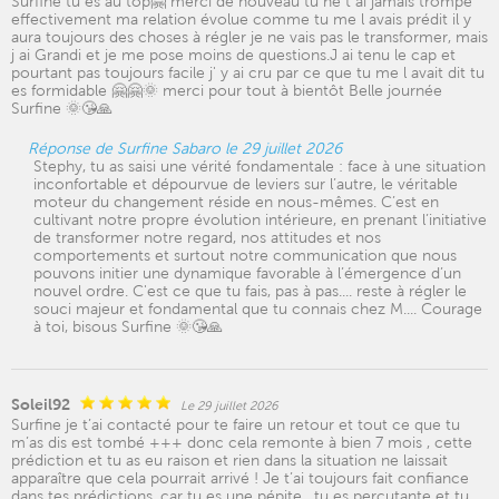
Surfine tu es au top🤗 merci de nouveau tu ne t ai jamais trompé
effectivement ma relation évolue comme tu me l avais prédit il y
aura toujours des choses à régler je ne vais pas le transformer, mais
j ai Grandi et je me pose moins de questions.J ai tenu le cap et
pourtant pas toujours facile j' y ai cru par ce que tu me l avait dit tu
es formidable 🤗🤗🌞 merci pour tout à bientôt Belle journée
Surfine 🌞😘🙏
Réponse de Surfine Sabaro le 29 juillet 2026
Stephy, tu as saisi une vérité fondamentale : face à une situation
inconfortable et dépourvue de leviers sur l’autre, le véritable
moteur du changement réside en nous-mêmes. C’est en
cultivant notre propre évolution intérieure, en prenant l’initiative
de transformer notre regard, nos attitudes et nos
comportements et surtout notre communication que nous
pouvons initier une dynamique favorable à l’émergence d’un
nouvel ordre. C'est ce que tu fais, pas à pas.... reste à régler le
souci majeur et fondamental que tu connais chez M.... Courage
à toi, bisous Surfine 🌞😘🙏
Soleil92
Le 29 juillet 2026
Surfine je t’ai contacté pour te faire un retour et tout ce que tu
m’as dis est tombé +++ donc cela remonte à bien 7 mois , cette
prédiction et tu as eu raison et rien dans la situation ne laissait
apparaître que cela pourrait arrivé ! Je t’ai toujours fait confiance
dans tes prédictions, car tu es une pépite , tu es percutante et tu