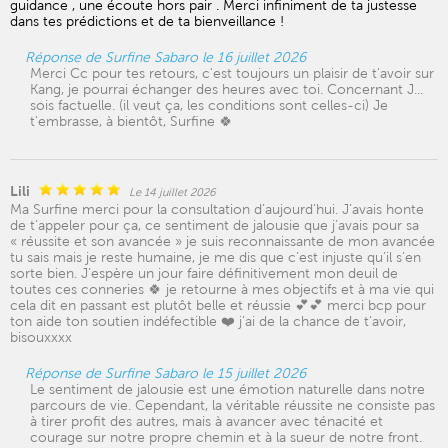
guidance , une écoute hors pair . Merci infiniment de ta justesse
dans tes prédictions et de ta bienveillance !
Réponse de Surfine Sabaro le 16 juillet 2026
Merci Cc pour tes retours, c'est toujours un plaisir de t'avoir sur
Kang, je pourrai échanger des heures avec toi. Concernant J...
sois factuelle. (il veut ça, les conditions sont celles-ci) Je
t'embrasse, à bientôt, Surfine 🍀
Lili
Le 14 juillet 2026
Ma Surfine merci pour la consultation d’aujourd’hui. J’avais honte
de t’appeler pour ça, ce sentiment de jalousie que j’avais pour sa
« réussite et son avancée » je suis reconnaissante de mon avancée
tu sais mais je reste humaine, je me dis que c’est injuste qu’il s’en
sorte bien. J’espère un jour faire définitivement mon deuil de
toutes ces conneries 🍀 je retourne à mes objectifs et à ma vie qui
cela dit en passant est plutôt belle et réussie 💕💕 merci bcp pour
ton aide ton soutien indéfectible ❤️ j’ai de la chance de t’avoir,
bisouxxxx
Réponse de Surfine Sabaro le 15 juillet 2026
Le sentiment de jalousie est une émotion naturelle dans notre
parcours de vie. Cependant, la véritable réussite ne consiste pas
à tirer profit des autres, mais à avancer avec ténacité et
courage sur notre propre chemin et à la sueur de notre front.