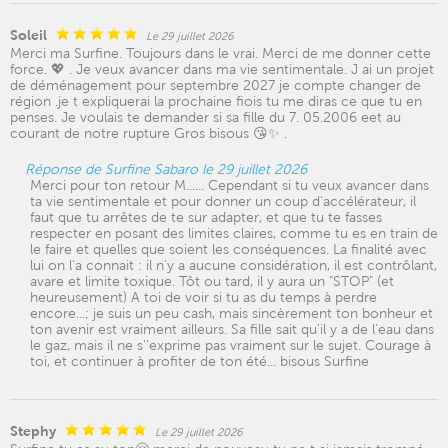
Soleil
Le 29 juillet 2026
Merci ma Surfine. Toujours dans le vrai. Merci de me donner cette
force. 💖 . Je veux avancer dans ma vie sentimentale. J ai un projet
de déménagement pour septembre 2027 je compte changer de
région .je t expliquerai la prochaine fiois tu me diras ce que tu en
penses. Je voulais te demander si sa fille du 7. 05.2006 eet au
courant de notre rupture Gros bisous 😘✨ .
Réponse de Surfine Sabaro le 29 juillet 2026
Merci pour ton retour M...... Cependant si tu veux avancer dans
ta vie sentimentale et pour donner un coup d'accélérateur, il
faut que tu arrêtes de te sur adapter, et que tu te fasses
respecter en posant des limites claires, comme tu es en train de
le faire et quelles que soient les conséquences. La finalité avec
lui on l'a connait : il n'y a aucune considération, il est contrôlant,
avare et limite toxique. Tôt ou tard, il y aura un "STOP" (et
heureusement) A toi de voir si tu as du temps à perdre
encore...; je suis un peu cash, mais sincèrement ton bonheur et
ton avenir est vraiment ailleurs. Sa fille sait qu'il y a de l'eau dans
le gaz, mais il ne s''exprime pas vraiment sur le sujet. Courage à
toi, et continuer à profiter de ton été... bisous Surfine
Stephy
Le 29 juillet 2026