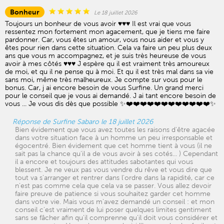
Bonheur
Le 18 juillet 2026
Toujours un bonheur de vous avoir ♥️♥️♥️ Il est vrai que vous
ressentez mon fortement mon agacement, que je tiens me faire
pardonner. Car, vous êtes un amour, vous nous aider et vous y
êtes pour rien dans cette situation. Cela va faire un peu plus deux
ans que vous m accompagnez, et je suis très heureuse de vous
avoir à mes côtés ♥️♥️♥️ J espère qu il est vraiment très amoureux
de moi, et qu il ne pense qu à moi. Et qu il est très mal dans sa vie
sans moi, même très malheureux. Je compte sur vous pour le
bonus. Car, j ai encore besoin de vous Surfine. Un grand merci
pour le conseil que je vous ai demandé. J ai tant encore besoin de
vous ... Je vous dis dès que possible ✨❤️❤️❤️❤️❤️❤️❤️❤️❤️❤️❤️❤️✨
Réponse de Surfine Sabaro le 18 juillet 2026
Bien évidement que vous avez toutes les raisons d'être agacée
dans votre situation face à un homme un peu irresponsable et
égocentré. Bien évidement que cet homme tient à vous (il ne
sait pas la chance qu'il a de vous avoir à ses cotés... ) Cependant
il a encore et toujours des attitudes sabotantes qui vous
blessent. Je ne veux pas vous vendre du rêve et vous dire que
tout va s'arranger et rentrer dans l'ordre dans la rapidité, car ce
n'est pas comme cela que cela va se passer. Vous allez devoir
faire preuve de patience si vous souhaitez garder cet homme
dans votre vie. Mais vous m'avez demandé un conseil : et mon
conseil c'est vraiment de lui poser quelques limites gentiment
sans se fâcher afin qu'il comprenne qu'il doit vous considérer et