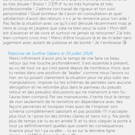
es très douée ! Bravo ! 🎈🍾🎊🎉 tu es très humaine et très
professionnelle ! J’admire ton travail de rigueur et ton suivi
personnalisé ! Quel bonheur de t’avoir en consultation et quel
satisfaction d’avoir des retours +++ je te remercie pour ton aide !
Pas facile la situation avec ce qu’il s’est déroulé récemment mais je
tiens le coup et j’espère que cela ira bien pour la suite ! Mon défi
est d’avancer et de vivre et surtout ne jamais se retourner! J’ai très
bien compris crois moi ! Merci d’être toujours là et de m’aider sans
jugement avec autant de justesse et de bonté ! Je t’embrasse 😘
Réponse de Surfine Sabaro le 29 juillet 2026
Merci infiniment d'avoir pris le temps de me faire ce beau
retour qui me touche profondément. Il est essentiel à présent,
au vu de tout ce qui s'est passé depuis de nombreux mois, que
tu restes dans une position de "leader" comme nous l'avons vu
hier, en lui posant clairement la situation pour ne plus subir ses
manipulations. Impose-lui tes schémas de pensées sans aucune
dérogation et ne retombe plus dans le panneau du pseudo
retour et des pseudos discussions qui ne mèneront à rien (tu
l'auras bien compris) Par ses manoeuvres, il tente tout le temps
de non seulement de te remettre en dépendance avec des
façons perverses et toxiques mais aussi de t'imposer son
schéma complètement sabotant et pas possible !!!! n'accepte
plus tout !a ! pose toi des limites claires et tiens-toi y. Ne perds
plus de temps car tu es en année 9, et tu dois claquer la porte à
tout ça définitivement quelles que soient les conséquences.
Avance pour toi ! ça va aller.... tu es sur la dernière ligne