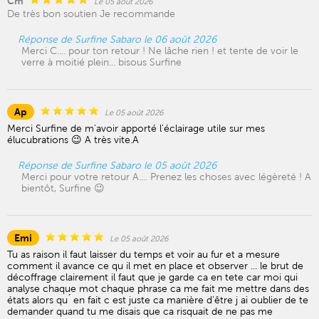
Cm
Le 05 août 2026
De très bon soutien Je recommande
Réponse de Surfine Sabaro le 06 août 2026
Merci C.... pour ton retour ! Ne lâche rien ! et tente de voir le
verre à moitié plein... bisous Surfine
Ap
Le 05 août 2026
Merci Surfine de m'avoir apporté l'éclairage utile sur mes
élucubrations 😉 A très vite.A
Réponse de Surfine Sabaro le 05 août 2026
Merci pour votre retour A.... Prenez les choses avec légèreté ! A
bientôt, Surfine 😉
Emi
Le 05 août 2026
Tu as raison il faut laisser du temps et voir au fur et a mesure
comment il avance ce qu il met en place et observer ... le brut de
décoffrage clairement il faut que je garde ca en tete car moi qui
analyse chaque mot chaque phrase ca me fait me mettre dans des
états alors qu ́ en fait c est juste ca manière d'être j ai oublier de te
demander quand tu me disais que ca risquait de ne pas me