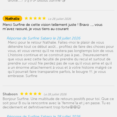
droite.....! 🎈🍾🎊🎉.bisous Surfine 😘
Nathalie
Le 28 juillet 2026
Merci Surfine de cette vision tellement juste ! Bravo …, vous
m’avez rassuré, je vous tiens au courant
Réponse de Surfine Sabaro le 28 juillet 2026
Merci pour le retour Nathalie. Faites-moi le plaisir de vous
détendre tout ce début août... profitez de faire des choses pour
vous, et vous verrez qu'il ne restera pas longtemps loin de vous.
L'histoire continue et se construit pas à pas... (heureusement
que vous avez cette faculté de prendre du recul et surtout de
prendre sur vous) Ne perdez pas de vue qu'il vous aime et qu'il
a un énorme attachement à vous et à votre histoire malgré ce
qu'il pourrait faire transparaitre parfois, le bougre !!!. je vous
embrasse. Surfine
Shabeen
Le 28 juillet 2026
Bonjour Surfine. Une multitude de retours positifs pour toi. Que ce
soit pour B ou la rencontre avec la "femme"la et j en passe. Tu es
decidement et definitivement trop forte🤩🤩😆
Réponse de Surfine Sabaro le 28 juillet 2026