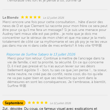
t'embrasse très fort et je pense à toi, Surfine 😘
La Blonde
Le 12 juillet 2026
Merci encore une fois pour cette consultation… hâte d’avoir des
news de D et que Clement lui raconte pour mon frère ce sera peut
être pour ça qu’il me fera un message? Si je suis une menace pour
Audrey tant mieux elle est pas prête… je note que je dois me
concentrer sur le sérieux de mon chéri et que ma sœur je la mets
totalement de côté car sa mythomanie et ses pb psy je ne les veux
pas dans ma vie ni dans celle de mes enfants!! À très vite 🩷🫶🏼
Réponse de Surfine Sabaro le 13 juillet 2026
Merci pour ton retour. Continue à mettre de l'ancrage dans ta
vie de famille, c'est ta priorité, ta sécurité. En ce qui concerne
D, il n'est pas pressé et tu n'as aucun levier sur ses désirs
(tellement égoïste !) - bon, tu sais ce que j'en pense !... ta soeur,
reste neutre, ne créé pas de conflit, reste cool, dis-toi qu'elle
ne va pas super bien et que ses réactions qui sont dans la
démesures en sont les conséquences. Je t'embrasse, à bientôt,
Surfine 🫶🏼
Septembre
Le 12 juillet 2026
Zut.. désolée. Du coup, ce fameux visuel avec explications et