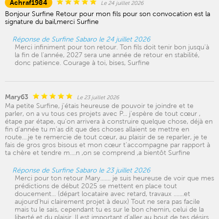
Achraf1984
Le 24 juillet 2026
Bonjour Surfine Retour pour mon fils pour son convocation est la
signature du bail,merci Surfine
Réponse de Surfine Sabaro le 24 juillet 2026
Merci infiniment pour ton retour. Ton fils doit tenir bon jusqu'à
la fin de l'année, 2027 sera une année de retour en stabilité,
donc patience. Courage à toi, bises, Surfine
Mary63
Le 23 juillet 2026
Ma petite Surfine, j'étais heureuse de pouvoir te joindre et te
parler, on a vu tous ces projets avec P... j'espère de tout cœur ,
étape par étape, qu'on arrivera à construire quelque chose, déjà en
fin d'année tu m'as dit que des choses allaient se mettre en
route....je te remercie de tout cœur, au plaisir de se reparler, je te
fais de gros gros bisous et mon cœur t'accompagne par rapport à
ta chère et tendre m....n ,on se comprend ,a bientôt Surfine
Réponse de Surfine Sabaro le 23 juillet 2026
Merci pour ton retour Mary....... je suis heureuse de voir que mes
prédictions de début 2025 se mettent en place tout
doucement... (départ locataire avec retard, travaux .......et
aujourd'hui clairement projet à deux) Tout ne sera pas facile
mais tu le sais, cependant tu es sur le bon chemin, celui de la
liberté et du plaisir. Il est important d'aller au bout de tes désirs