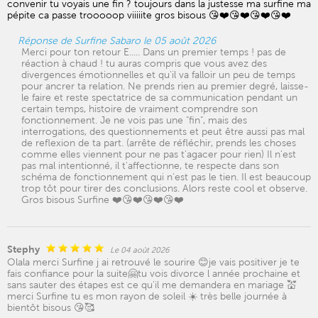
convenir tu voyais une fin ? toujours dans la justesse ma surfine ma
pépite ca passe trooooop viiiiite gros bisous 😘❤️😘❤️😘❤️😘❤️
Réponse de Surfine Sabaro le 05 août 2026
Merci pour ton retour E..... Dans un premier temps ! pas de
réaction à chaud ! tu auras compris que vous avez des
divergences émotionnelles et qu'il va falloir un peu de temps
pour ancrer ta relation. Ne prends rien au premier degré, laisse-
le faire et reste spectatrice de sa communication pendant un
certain temps, histoire de vraiment comprendre son
fonctionnement. Je ne vois pas une "fin", mais des
interrogations, des questionnements et peut être aussi pas mal
de reflexion de ta part. (arrête de réfléchir, prends les choses
comme elles viennent pour ne pas t'agacer pour rien) Il n'est
pas mal intentionné, il t'affectionne, te respecte dans son
schéma de fonctionnement qui n'est pas le tien. Il est beaucoup
trop tôt pour tirer des conclusions. Alors reste cool et observe.
Gros bisous Surfine ❤️😘❤️😘❤️😘❤️
Stephy
Le 04 août 2026
Olala merci Surfine j ai retrouvé le sourire 😊je vais positiver je te
fais confiance pour la suite🤗tu vois divorce l année prochaine et
sans sauter des étapes est ce qu'il me demandera en mariage 💒
merci Surfine tu es mon rayon de soleil ☀️ très belle journée à
bientôt bisous 😘🥰