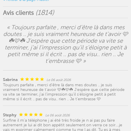
(
1814
)
Avis clients
« Toujours parfaite , merci d’être là dans mes
doutes .. je suis vraiment heureuse de t’avoir 🩷
☘️🩷☘️ J’espère que cette période va vite se
terminer, j’ai l’impression qu’il s’éloigne petit à
petit même si il écrit .. pas de visu.. rien .. Je
t’embrasse 🩷 »
Sabrina
Le 06 août 2026
Toujours parfaite , merci d’être là dans mes doutes .. je suis
vraiment heureuse de t’avoir 🩷☘️🩷☘️ J’espère que cette période
va vite se terminer, j’ai l’impression qu’il s’éloigne petit à petit
même si il écrit .. pas de visu.. rien .. Je t’embrasse 🩷
Stephy
Le 06 août 2026
Surfine il m'a téléphone j ai été très froide je n ai pas pu faire
autrement je lui ai dit bon appétit seulement.on verra ce soir....je
vais m exprimer calmement comme tu me l as dit. Tu es à mes