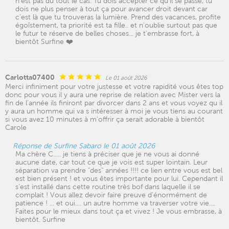
n'est pas du tout le cas. Tu dois accepter ce qu'il se passe, tu
dois ne plus penser à tout ça pour avancer droit devant car
c'est là que tu trouveras la lumière. Prend des vacances, profite
égoïstement, ta priorité est ta fille.. et n'oublie surtout pas que
le futur te réserve de belles choses... je t'embrasse fort, à
bientôt Surfine ❤️
Carlotta07400
Le 01 août 2026
Merci infiniment pour votre justesse et votre rapidité vous êtes top
donc pour vous il y aura une reprise de relation avec Mister vers la
fin de l'année ils finiront par divorcer dans 2 ans et vous voyez qu il
y aura un homme qui va s intéresser à moi je vous tiens au courant
si vous avez 10 minutes à m'offrir ça serait adorable à bientôt
Carole
Réponse de Surfine Sabaro le 01 août 2026
Ma chère C..... je tiens à préciser que je ne vous ai donné
aucune date, car tout ce que je vois est super lointain. Leur
séparation va prendre "des" années !!!! ce lien entre vous est bel
est bien présent ! et vous êtes importante pour lui. Cependant il
s'est installé dans cette routine très bof dans laquelle il se
complait ! Vous allez devoir faire preuve d'énormément de
patience ! ... et oui.... un autre homme va traverser votre vie....
Faites pour le mieux dans tout ça et vivez ! Je vous embrasse, à
bientôt. Surfine