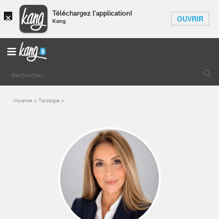
×
Téléchargez l'application!
OUVRIR
Kang
Voyance
Tarologie