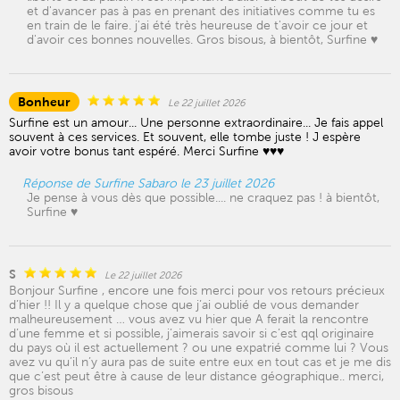
et d'avancer pas à pas en prenant des initiatives comme tu es
en train de le faire. j'ai été très heureuse de t'avoir ce jour et
d'avoir ces bonnes nouvelles. Gros bisous, à bientôt, Surfine ♥️
Bonheur
Le 22 juillet 2026
Surfine est un amour... Une personne extraordinaire... Je fais appel
souvent à ces services. Et souvent, elle tombe juste ! J espère
avoir votre bonus tant espéré. Merci Surfine ♥️♥️♥️
Réponse de Surfine Sabaro le 23 juillet 2026
Je pense à vous dès que possible.... ne craquez pas ! à bientôt,
Surfine ♥️
S
Le 22 juillet 2026
Bonjour Surfine , encore une fois merci pour vos retours précieux
d’hier !! Il y a quelque chose que j’ai oublié de vous demander
malheureusement … vous avez vu hier que A ferait la rencontre
d’une femme et si possible, j’aimerais savoir si c’est qql originaire
du pays où il est actuellement ? ou une expatrié comme lui ? Vous
avez vu qu’il n’y aura pas de suite entre eux en tout cas et je me dis
que c’est peut être à cause de leur distance géographique.. merci,
gros bisous