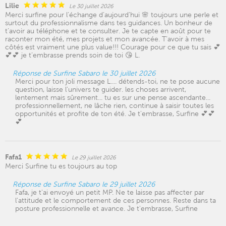
Lilie
Le 30 juillet 2026
Merci surfine pour l’échange d’aujourd’hui 🌸 toujours une perle et
surtout du professionnalisme dans tes guidances. Un bonheur de
t’avoir au téléphone et te consulter. Je te capte en août pour te
raconter mon été, mes projets et mon avancée. T’avoir à mes
côtés est vraiment une plus value!!! Courage pour ce que tu sais 💕
💕💕 je t’embrasse prends soin de toi 😘 L.
Réponse de Surfine Sabaro le 30 juillet 2026
Merci pour ton joli message L.... détends-toi, ne te pose aucune
question, laisse l'univers te guider. les choses arrivent,
lentement mais sûrement... tu es sur une pense ascendante...
professionnellement, ne lâche rien, continue à saisir toutes les
opportunités et profite de ton été. Je t'embrasse, Surfine 💕💕
💕
Fafa1
Le 29 juillet 2026
Merci Surfine tu es toujours au top
Réponse de Surfine Sabaro le 29 juillet 2026
Fafa, je t'ai envoyé un petit MP. Ne te laisse pas affecter par
l'attitude et le comportement de ces personnes. Reste dans ta
posture professionnelle et avance. Je t'embrasse, Surfine