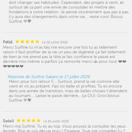
doit changer ses habitudes. Cependant, des projets à venir, et
surtout de sa part une envie de consolider et mettre des
fondations à votre relation. Je pense sincèrement que pas à pas,
il y aura des changements dans votre vie.... reste cool. Bisous
Surfine 🌹💖
Fafa1
Le 16 juillet 2026
Merci Surfine tu m’as fais rire encore une fois tu as tellement
raison il faut profiter de la vie un peu de légèreté ça fait tellement
de bien je me prend pas la tête je fais confiance le passé est
derrière moi même si parfois ça remonte merci 🙏 pour tout ❤️❤️
❤️❤️❤️❤️❤️
Réponse de Surfine Sabaro le 17 juillet 2026
Merci pour ton retour F.... Surtout, prend la vie comme elle
vient et vis au présent. Fais toi belle et profites. Tu es encore
dans une année de transition, mais de belles choses t'attendent
au tournant.... Laisse le passé derrière... ça OUI. Gros bisous
Surfine 🌹💖
Soleil
Le 16 juillet 2026
Merci ma Surfine. Tu es au top. Vous pouvez la consulter les yeux
fermés. Bon je suis déçue pour l Espagne. Que me conseilles tu ?