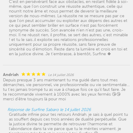
C’est en persévérant face aux obstacles, en restant fidèle à soi-
même, que l’on construit une réussite authentique, celle qui
nourrit notre âme et nous permet de devenir la meilleure
version de nous-mêmes. La réussite ne se mesure pas par ce
que l’on peut accumuler ou exploiter aux dépens des autres et
ce qui peut sembler briller en surface n'est pas forcément
synonyme de succès. Son avancée n'en n'est pas une, crois-
moi. Il ne réussit rien, il profite, se sert des autres, c'est minable
! et tu le sais..il exploite ses relations professionnelles
uniquement pour sa propre réussite, sans faire preuve de
sincérité ou d'émotion. Reste dans ta lumière et crois en toi et
en la justice divine. Je t'embrasse, à bientôt, Surfine 🍀
Andriah
Le 14 juillet 2026
Depuis presque 3 ans maintenant tu ma guidé dans tout mes
démarches, vie personnel, vie professionnelle ou vie sentimentale…
tu t’es jamais trompé tu as vue à chaque fois ce qu’il faut faire. Je
te recommande vivement à 1000% avec les yeux fermés 😘😘
merci d’être toujours là pour moi
Réponse de Surfine Sabaro le 14 juillet 2026
Gratitude infinie pour tes retours Andriah. je sais à quel point tu
as souffert depuis ces trois années de dualité perpétuelle. Que
la justice divine te permette de retrouver l'harmonie et
l'abondance dans ta vie parce que tu le mérites vraiment. je