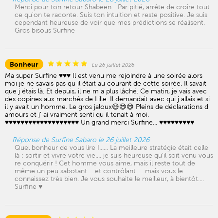
Merci pour ton retour Shabeen... Par pitié, arrête de croire tout
ce qu'on te raconte. Suis ton intuition et reste positive. Je suis
cependant heureuse de voir que mes prédictions se réalisent.
Gros bisous Surfine
Bonheur
Le 26 juillet 2026
Ma super Surfine ♥️♥️♥️ Il est venu me rejoindre à une soirée alors
moi je ne savais pas qu il était au courant de cette soirée. Il savait
que j étais là. Et depuis, il ne m a plus lâché. Ce matin, je vais avec
des copines aux marchés de Lille. Il demandait avec qui j allais et si
il y avait un homme. Le gros jaloux😅😅😅 Pleins de déclarations d
amours et j' ai vraiment senti qu il tenait à moi.
♥️♥️♥️♥️♥️♥️♥️♥️♥️♥️♥️♥️♥️♥️♥️♥️♥️♥️♥️ Un grand merci Surfine... ♥️♥️♥️♥️♥️♥️♥️♥️♥️
Réponse de Surfine Sabaro le 26 juillet 2026
Quel bonheur de vous lire I...... La meilleure stratégie était celle
là : sortir et vivre votre vie.... je suis heureuse qu'il soit venu vous
re conquérir ! Cet homme vous aime, mais il reste tout de
même un peu sabotant.... et contrôlant..... mais vous le
connaissez très bien. Je vous souhaite le meilleur, à bientôt....
Surfine ♥️