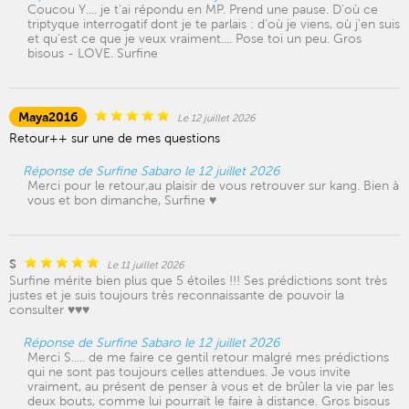
Coucou Y.... je t'ai répondu en MP. Prend une pause. D'où ce
triptyque interrogatif dont je te parlais : d'où je viens, où j'en suis
et qu'est ce que je veux vraiment.... Pose toi un peu. Gros
bisous - LOVE. Surfine
Maya2016
Le 12 juillet 2026
Retour++ sur une de mes questions
Réponse de Surfine Sabaro le 12 juillet 2026
Merci pour le retour,au plaisir de vous retrouver sur kang. Bien à
vous et bon dimanche, Surfine ♥️
S
Le 11 juillet 2026
Surfine mérite bien plus que 5 étoiles !!! Ses prédictions sont très
justes et je suis toujours très reconnaissante de pouvoir la
consulter ♥️♥️♥️
Réponse de Surfine Sabaro le 12 juillet 2026
Merci S..... de me faire ce gentil retour malgré mes prédictions
qui ne sont pas toujours celles attendues. Je vous invite
vraiment, au présent de penser à vous et de brûler la vie par les
deux bouts, comme lui pourrait le faire à distance. Gros bisous