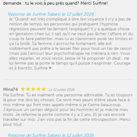
demande : tu le vois à peu près quand? Merci Surfine!
Réponse de Surfine Sabaro le 12 juillet 2026
le "Quand" est très compliqué à dire (en voyance il n'y a pas de
notion de temps, les personnes qui pratiquent l'hypnose
régressive peuvent facilement l'expliquer) Il y a quelque chose
en gestation chez lui, il sait qu'il ne veut pas lâcher l'affaire et du
coup te faire patienter, mais tu as clairement posé tes limites et
ça l'a bridé. Sa femme s'accroche fortement, elle est
visiblement pas prête à le laisser filer pour tout un tas de raison
(mais pas l'amour) leur psychothérapie ne mènera à rien. Vous
allez reparler, et vous revoir, laisse-le te proposer un deal... ne
lui ferme pas la porte le temps qu'il puisse s'exprimer. Courage
et à bientôt, Surfine ♥️
Mina74
Le 12 juillet 2026
Ma Surfine. Tu es vraiment une personne admirable. Tu es toujours
là pour me dire les choses. Ce sont mes peurs d’être seule face à
moi même qui font mes appels même si je t’aime beaucoup.
J'éprouve un certain dégoût pour les hommes et je mâche mes
mots. Je referme la porte comme il y a 2 ans. Et je vais encore
travailler sur moi. J’en vois pas la fin de cette introspection. Merci
pour tout.
Réponse de Surfine Sabaro le 12 juillet 2026