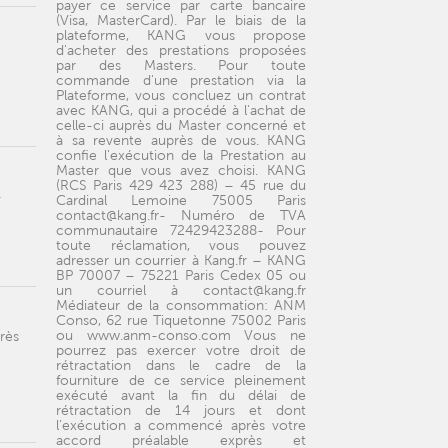
payer ce service par carte bancaire
(Visa, MasterCard). Par le biais de la
plateforme, KANG vous propose
d'acheter des prestations proposées
par des Masters. Pour toute
commande d'une prestation via la
Plateforme, vous concluez un contrat
avec KANG, qui a procédé à l'achat de
celle-ci auprès du Master concerné et
à sa revente auprès de vous. KANG
confie l'exécution de la Prestation au
Master que vous avez choisi. KANG
(RCS Paris 429 423 288) – 45 rue du
+
Cardinal Lemoine 75005 Paris
contact@kang.fr- Numéro de TVA
communautaire 72429423288- Pour
toute réclamation, vous pouvez
adresser un courrier à Kang.fr – KANG
BP 70007 – 75221 Paris Cedex 05 ou
un courriel à contact@kang.fr
Médiateur de la consommation: ANM
Conso, 62 rue Tiquetonne 75002 Paris
ou www.anm-conso.com Vous ne
rès
pourrez pas exercer votre droit de
rétractation dans le cadre de la
fourniture de ce service pleinement
exécuté avant la fin du délai de
rétractation de 14 jours et dont
l’exécution a commencé après votre
accord préalable exprès et