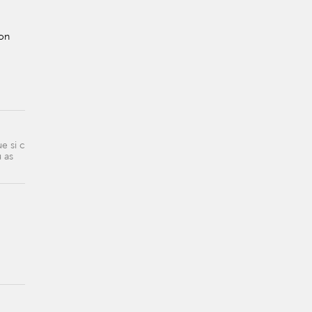
'on
e si c
u as