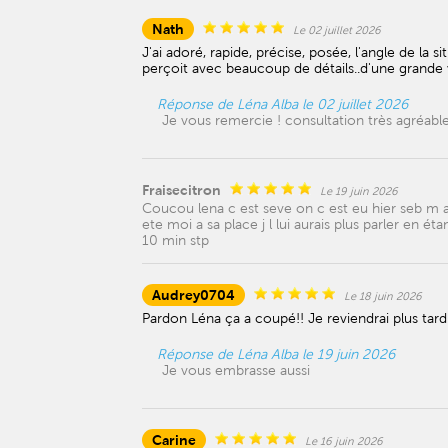
Nath
Le 02 juillet 2026
J'ai adoré, rapide, précise, posée, l'angle de la s
perçoit avec beaucoup de détails..d'une grande 
Réponse de Léna Alba le 02 juillet 2026
Je vous remercie ! consultation très agréabl
Fraisecitron
Le 19 juin 2026
Coucou lena c est seve on c est eu hier seb m a d
ete moi a sa place j l lui aurais plus parler en éta
10 min stp
Audrey0704
Le 18 juin 2026
Pardon Léna ça a coupé!! Je reviendrai plus tar
Réponse de Léna Alba le 19 juin 2026
Je vous embrasse aussi
Carine
Le 16 juin 2026