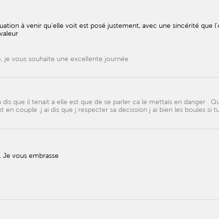
ituation à venir qu'elle voit est posé justement, avec une sincérité que l
valeur
e, je vous souhaite une excellente journée
is que il tenait a elle est que de se parler ca le mettais en danger . Qu
nt en couple .j ai dis que j respecter sa decission j ai bien les boules si t
d. Je vous embrasse