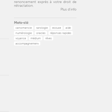
renoncement exprès à votre droit de
rétractation.
Plus d'info
Mots-clé
cartomancie
tarologie
ecoute
aide
numérologie
oracles
réponses rapides
voyance
médium
rêves
accompagnement