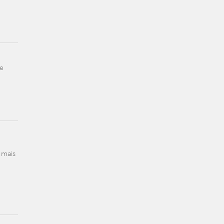
je
i mais