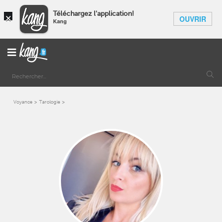
×
Téléchargez l'application!
OUVRIR
Kang
Voyance
Tarologie