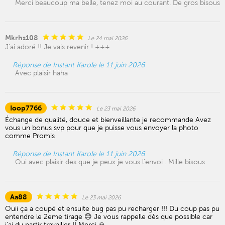
Merci beaucoup ma belle, tenez moi au courant. De gros bisous
Mkrhs108
Le 24 mai 2026
J’ai adoré !! Je vais revenir ! +++
Réponse de Instant Karole le 11 juin 2026
Avec plaisir haha
Ioop7766
Le 23 mai 2026
Échange de qualité, douce et bienveillante je recommande Avez
vous un bonus svp pour que je puisse vous envoyer la photo
comme Promis
Réponse de Instant Karole le 11 juin 2026
Oui avec plaisir des que je peux je vous l'envoi . Mille bisous
Aa88
Le 23 mai 2026
Ouii ça a coupé et ensuite bug pas pu recharger !!! Du coup pas pu
entendre le 2eme tirage 😞 Je vous rappelle dès que possible car
j’ai du partir travailler !! Merci 🙏