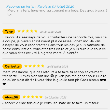
Réponse de Instant Karole le 07 juillet 2026
Merci ma Fafa, tiens-moi au courant ma belle. Des gros bisous à
toi
Tche
Le 06 juillet 2026
Coucou J'ai réessayé de vous contacter une seconde fois, mais ça
a coupé, je n'avais absolument plus de réseau chez moi Je vais
essayer de vous recontacter Dans tous les cas, je suis satisfaite de
notre consultation, vous êtes très claire et je suis sûre que tout ce
que vous dites est vrai Un grand merci A bientôt
Cerisette
Le 05 juillet 2026
Merci ma Karole, que des retours à te faire tu es top et vraiment
très forte Tu m'as bien fait rire 😂 je vais pas me gêner pour lui dire
ce qu'on s'est dit ;) s'il veut faire la gueule tant pis Gros bisous ❤️❤️
❤️
Aleex06
Le 02 juillet 2026
J’adore! 2 ème fois que je consulte, hâte de te faire un retour