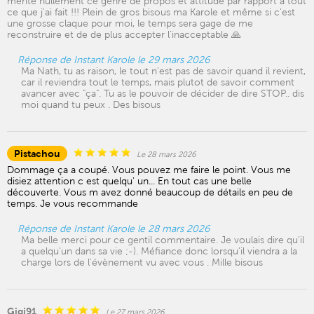
mérite nullement ce genre de propos et attitude par rapport à tout
ce que j'ai fait !!! Plein de gros bisous ma Karole et même si c'est
une grosse claque pour moi, le temps sera gage de me
reconstruire et de de plus accepter l'inacceptable 🙏
Réponse de Instant Karole le 29 mars 2026
Ma Nath, tu as raison, le tout n'est pas de savoir quand il revient,
car il reviendra tout le temps, mais plutot de savoir comment
avancer avec "ça". Tu as le pouvoir de décider de dire STOP.. dis
moi quand tu peux . Des bisous
Pistachou
Le 28 mars 2026
Dommage ça a coupé. Vous pouvez me faire le point. Vous me
disiez attention c est quelqu' un... En tout cas une belle
découverte. Vous m avez donné beaucoup de détails en peu de
temps. Je vous recommande
Réponse de Instant Karole le 28 mars 2026
Ma belle merci pour ce gentil commentaire. Je voulais dire qu'il
a quelqu'un dans sa vie ;-). Méfiance donc lorsqu'il viendra a la
charge lors de l'évènement vu avec vous . Mille bisous
Gigi91
Le 27 mars 2026