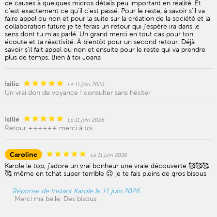
de causes à quelques micros détails peu important en réalité. Et
c’est exactement ce qu’il c’est passé. Pour le reste, à savoir s’il va
faire appel ou non et pour la suite sur la création de la société et la
collaboration future je te ferais un retour qui j’espère ira dans le
sens dont tu m’as parlé. Un grand merci en tout cas pour ton
écoute et ta réactivité. À bientôt pour un second retour. Déjà
savoir s’il fait appel ou non et ensuite pour le reste qui va prendre
plus de temps. Bien à toi Joana
Isilie
Le 11 juin 2026
Un vrai don de voyance ! consulter sans hésiter
Isilie
Le 11 juin 2026
Retour ++++++ merci à toi
Caroline
Le 11 juin 2026
Karole le top, j'adore un vrai bonheur une vraie découverte 🥰🥰🥰
🥰 même en tchat super terrible 😉 je te fais pleins de gros bisous
Réponse de Instant Karole le 11 juin 2026
Merci ma belle. Des bisous