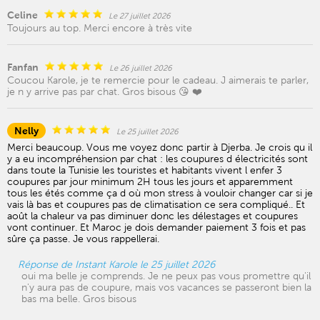
Celine
Le 27 juillet 2026
Toujours au top. Merci encore à très vite
Fanfan
Le 26 juillet 2026
Coucou Karole, je te remercie pour le cadeau. J aimerais te parler,
je n y arrive pas par chat. Gros bisous 😘 ❤️
Nelly
Le 25 juillet 2026
Merci beaucoup. Vous me voyez donc partir à Djerba. Je crois qu il
y a eu incompréhension par chat : les coupures d électricités sont
dans toute la Tunisie les touristes et habitants vivent l enfer 3
coupures par jour minimum 2H tous les jours et apparemment
tous les étés comme ça d où mon stress à vouloir changer car si je
vais là bas et coupures pas de climatisation ce sera compliqué.. Et
août la chaleur va pas diminuer donc les délestages et coupures
vont continuer. Et Maroc je dois demander paiement 3 fois et pas
sûre ça passe. Je vous rappellerai.
Réponse de Instant Karole le 25 juillet 2026
oui ma belle je comprends. Je ne peux pas vous promettre qu'il
n'y aura pas de coupure, mais vos vacances se passeront bien la
bas ma belle. Gros bisous