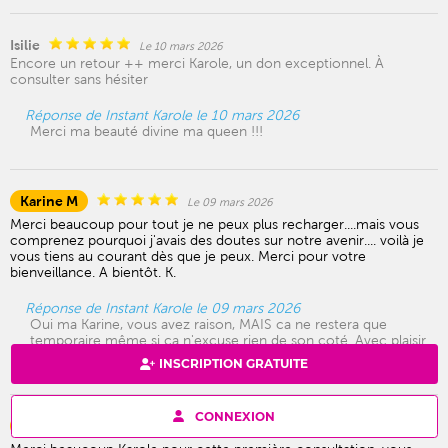
Isilie
Le 10 mars 2026
Encore un retour ++ merci Karole, un don exceptionnel. À
consulter sans hésiter
Réponse de Instant Karole le 10 mars 2026
Merci ma beauté divine ma queen !!!
Karine M
Le 09 mars 2026
Merci beaucoup pour tout je ne peux plus recharger....mais vous
comprenez pourquoi j'avais des doutes sur notre avenir.... voilà je
vous tiens au courant dès que je peux. Merci pour votre
bienveillance. A bientôt. K.
Réponse de Instant Karole le 09 mars 2026
Oui ma Karine, vous avez raison, MAIS ca ne restera que
temporaire même si ça n'excuse rien de son coté. Avec plaisir
ma belle. Mille bisous
INSCRIPTION GRATUITE
CONNEXION
Annedo
Le 04 mars 2026