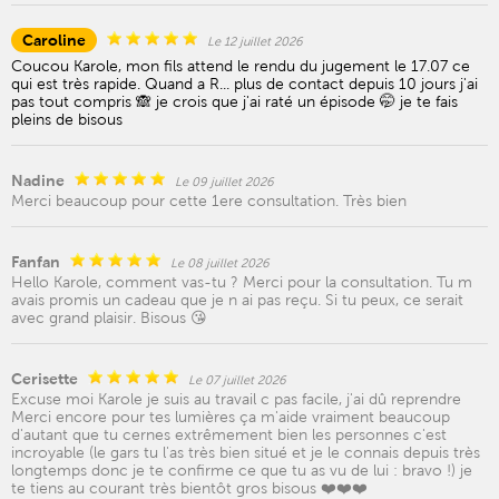
Caroline
Le 12 juillet 2026
Coucou Karole, mon fils attend le rendu du jugement le 17.07 ce
qui est très rapide. Quand a R... plus de contact depuis 10 jours j'ai
pas tout compris 🙈 je crois que j'ai raté un épisode 🤭 je te fais
pleins de bisous
Nadine
Le 09 juillet 2026
Merci beaucoup pour cette 1ere consultation. Très bien
Fanfan
Le 08 juillet 2026
Hello Karole, comment vas-tu ? Merci pour la consultation. Tu m
avais promis un cadeau que je n ai pas reçu. Si tu peux, ce serait
avec grand plaisir. Bisous 😘
Cerisette
Le 07 juillet 2026
Excuse moi Karole je suis au travail c pas facile, j'ai dû reprendre
Merci encore pour tes lumières ça m'aide vraiment beaucoup
d'autant que tu cernes extrêmement bien les personnes c'est
incroyable (le gars tu l'as très bien situé et je le connais depuis très
longtemps donc je te confirme ce que tu as vu de lui : bravo !) je
te tiens au courant très bientôt gros bisous ❤️❤️❤️