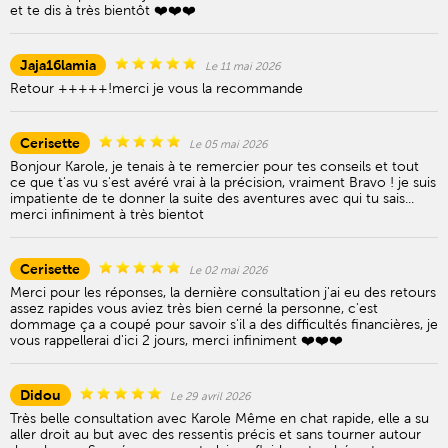
et te dis à très bientôt ❤️❤️❤️
Jaja16lamia
Le 11 mai 2026
Retour +++++!merci je vous la recommande
Cerisette
Le 05 mai 2026
Bonjour Karole, je tenais à te remercier pour tes conseils et tout
ce que t'as vu s'est avéré vrai à la précision, vraiment Bravo ! je suis
impatiente de te donner la suite des aventures avec qui tu sais...
merci infiniment à très bientot
Cerisette
Le 02 mai 2026
Merci pour les réponses, la dernière consultation j'ai eu des retours
assez rapides vous aviez très bien cerné la personne, c'est
dommage ça a coupé pour savoir s'il a des difficultés financières, je
vous rappellerai d'ici 2 jours, merci infiniment ❤️❤️❤️
Didou
Le 29 avril 2026
Très belle consultation avec Karole Même en chat rapide, elle a su
aller droit au but avec des ressentis précis et sans tourner autour