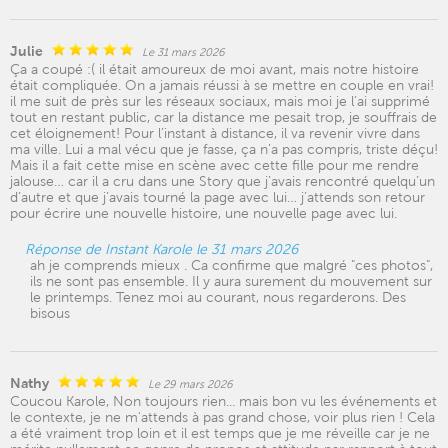
Julie
Le 31 mars 2026
Ça a coupé :( il était amoureux de moi avant, mais notre histoire
était compliquée. On a jamais réussi à se mettre en couple en vrai!
il me suit de près sur les réseaux sociaux, mais moi je l’ai supprimé
tout en restant public, car la distance me pesait trop, je souffrais de
cet éloignement! Pour l’instant à distance, il va revenir vivre dans
ma ville. Lui a mal vécu que je fasse, ça n’a pas compris, triste déçu!
Mais il a fait cette mise en scène avec cette fille pour me rendre
jalouse… car il a cru dans une Story que j’avais rencontré quelqu’un
d’autre et que j’avais tourné la page avec lui… j’attends son retour
pour écrire une nouvelle histoire, une nouvelle page avec lui.
Réponse de Instant Karole le 31 mars 2026
ah je comprends mieux . Ca confirme que malgré "ces photos",
ils ne sont pas ensemble. Il y aura surement du mouvement sur
le printemps. Tenez moi au courant, nous regarderons. Des
bisous
Nathy
Le 29 mars 2026
Coucou Karole, Non toujours rien... mais bon vu les événements et
le contexte, je ne m'attends à pas grand chose, voir plus rien ! Cela
a été vraiment trop loin et il est temps que je me réveille car je ne