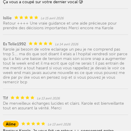
Ça vous a coupé sur votre dernier vocal 🥲
Isilie
Le 15 avril 2026
Retour ++++ Une vraie guidance et une aide précieuse pour
prendre des décisions importantes Merci encore ma Karole
Es Telle1992
Le 14 avril 2026
Karole jai besoin de votre eclairage un peu je ne comprend pas
trop S.... ma dis que soit disant il etais a l hopital vendredi soir parce
qu il a fais une baisse de tension mais son score snap a augmenter
tout le week end et il ma ecrit que ojd ne serais t il pas entrain de
me mentir a tout hasard si vous vous rappellez je devais le voir ce
week end mais javais aucune nouvelle es ce que vous pouvez me
dire par pv ske vous en pensez svp et si vous pouvez je vous
remercir bcp
Tif
Le 13 avril 2026
De merveilleux échanges lucides et clairs. Karole est bienveillante
tout en assurant la vérité. Merci
Aline
Le 13 avril 2026
Bonjour Karole. Je vous fait un retour ++ concernant notre