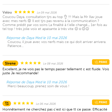
Valou
Le 09 mai 2026
Coucou Daya, consultation tjrs au top 👌 !!! Mais la Mr Xav joue
avec mes nerfs 😟 Il est tjrs pas revenu à la communication ?
Comme prédit par vos soins La finalité à t’elle changé.,, 1er fois au
tel top ! très jolie voix et apaisante à très vite 😌☺️😊😉
Réponse de Daya Med le 10 mai 2026
Coucou, il joue avec vos nerfs mais ce qui doit arriver arrivera.
Patience...
PRIME
Sirene
Le 08 mai 2026
Excellent, je ne vois pas le temps passer tellement c est fluide. Vois
juste Je recommande!
Réponse de Daya Med le 10 mai 2026
Merci beaucoup, prenez soin de vous !
PRIME
🥰
Le 06 mai 2026
Honnêtement ne cherchez pas c'est ici que tt ce passe. Efficacité