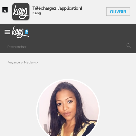
×
Téléchargez l'application!
OUVRIR
Kang
Voyance
Medium