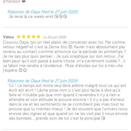
d’horizon ❤️
Réponse de Daya Med le 27 juin 2026
Je serai là ce week-end 😘😘😘
Valou
Le 20 juin 2026
Coucou Daya, tjrs un réel plaisir de converser avec toi. Par contre,
retour négatif et c’est la 2eme fois 😞 Xavier n’est absolument pas
revenu au contact comme annoncé sur la période du printemps ?
Je ne sais plus quoi penser… Je suis sceptique sur son retour. J’ai
bien peur qu’il soit passé à autre chose ,m’a carrément oublié ? , il
va falloir me rendre à l’évidence . Pluie d’étoiles sur toi à très vite
j’espère 😊😉
Réponse de Daya Med le 27 juin 2026
Cc ! Le temps est notre seul libre arbitre malgré tout ce qui est
écrit est écrit ! Lâche prise mm si c’est plus facile à dire qu’à
faire et n’oublie pas que mm quand il reviendra il n’y a rien a
attendre et son attitude le prouve encore ! Il n’y a pas d’erreur
dans la vie et les sentiments ne se contrôlent pas mais tout te
prouve que tu mérites mieux ! Je dis souvent que l’univers nous
envoie des signes et que quand on ne les voit pas il nous envoie
des bombes… prends soin de toi c’est le principal 😘