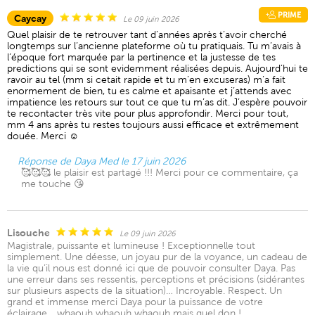
PRIME
Caycay
Le 09 juin 2026
Quel plaisir de te retrouver tant d’années après t’avoir cherché
longtemps sur l’ancienne plateforme où tu pratiquais. Tu m’avais à
l’époque fort marquée par la pertinence et la justesse de tes
predictions qui se sont evidemment réalisées depuis. Aujourd’hui te
ravoir au tel (mm si cetait rapide et tu m’en excuseras) m’a fait
enormement de bien, tu es calme et apaisante et j’attends avec
impatience les retours sur tout ce que tu m’as dit. J’espère pouvoir
te recontacter très vite pour plus approfondir. Merci pour tout,
mm 4 ans après tu restes toujours aussi efficace et extrêmement
douée. Merci ☺️
Réponse de Daya Med le 17 juin 2026
🥰🥰🥰 le plaisir est partagé !!! Merci pour ce commentaire, ça
me touche 😘
Lisouche
Le 09 juin 2026
Magistrale, puissante et lumineuse ! Exceptionnelle tout
simplement. Une déesse, un joyau pur de la voyance, un cadeau de
la vie qu’il nous est donné ici que de pouvoir consulter Daya. Pas
une erreur dans ses ressentis, perceptions et précisions (sidérantes
sur plusieurs aspects de la situation)… Incroyable. Respect. Un
grand et immense merci Daya pour la puissance de votre
éclairage… whaouh whaouh whaouh mais quel don !