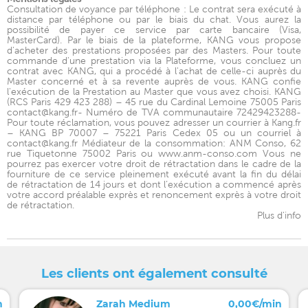
Consultation de voyance par téléphone : Le contrat sera exécuté à
distance par téléphone ou par le biais du chat. Vous aurez la
possibilité de payer ce service par carte bancaire (Visa,
MasterCard). Par le biais de la plateforme, KANG vous propose
d'acheter des prestations proposées par des Masters. Pour toute
commande d'une prestation via la Plateforme, vous concluez un
contrat avec KANG, qui a procédé à l'achat de celle-ci auprès du
Master concerné et à sa revente auprès de vous. KANG confie
l'exécution de la Prestation au Master que vous avez choisi. KANG
(RCS Paris 429 423 288) – 45 rue du Cardinal Lemoine 75005 Paris
contact@kang.fr- Numéro de TVA communautaire 72429423288-
Pour toute réclamation, vous pouvez adresser un courrier à Kang.fr
– KANG BP 70007 – 75221 Paris Cedex 05 ou un courriel à
contact@kang.fr Médiateur de la consommation: ANM Conso, 62
rue Tiquetonne 75002 Paris ou www.anm-conso.com Vous ne
pourrez pas exercer votre droit de rétractation dans le cadre de la
fourniture de ce service pleinement exécuté avant la fin du délai
de rétractation de 14 jours et dont l’exécution a commencé après
votre accord préalable exprès et renoncement exprès à votre droit
de rétractation.
Plus d'info
Les clients ont également consulté
n
Zarah Medium
0,00€/min