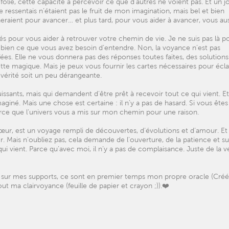
 folie, cette capacité à percevoir ce que d’autres ne voient pas. Et un jo
e ressentais n’étaient pas le fruit de mon imagination, mais bel et bien
raient pour avancer… et plus tard, pour vous aider à avancer, vous aus
tés pour vous aider à retrouver votre chemin de vie. Je ne suis pas là p
 bien ce que vous avez besoin d’entendre. Non, la voyance n’est pas
 fées. Elle ne vous donnera pas des réponses toutes faites, des solutions
te magique. Mais je peux vous fournir les cartes nécessaires pour écla
 vérité soit un peu dérangeante.
issants, mais qui demandent d’être prêt à recevoir tout ce qui vient. Et
aginé. Mais une chose est certaine : il n’y a pas de hasard. Si vous êtes 
arce que l'univers vous a mis sur mon chemin pour une raison.
 cœur, est un voyage rempli de découvertes, d’évolutions et d’amour. Et 
 Mais n’oubliez pas, cela demande de l’ouverture, de la patience et su
 vient. Parce qu’avec moi, il n’y a pas de complaisance. Juste de la vé
on sur mes supports, ce sont en premier temps mon propre oracle (Créé
tout ma clairvoyance (feuille de papier et crayon ;)).❤️