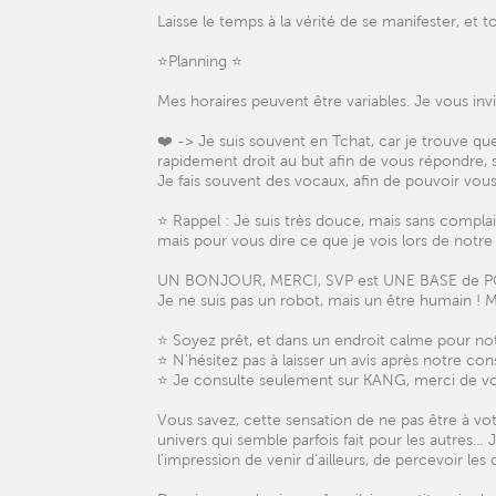
Laisse le temps à la vérité de se manifester, et
⭐️Planning ⭐️
Mes horaires peuvent être variables. Je vous invi
❤️ -> Je suis souvent en Tchat, car je trouve que
rapidement droit au but afin de vous répondre, 
Je fais souvent des vocaux, afin de pouvoir vous
⭐️ Rappel : Je suis très douce, mais sans compla
mais pour vous dire ce que je vois lors de notre
UN BONJOUR, MERCI, SVP est UNE BASE de P
Je ne suis pas un robot, mais un être humain ! 
⭐️ Soyez prêt, et dans un endroit calme pour not
⭐️ N'hésitez pas à laisser un avis après notre con
⭐️ Je consulte seulement sur KANG, merci de v
Vous savez, cette sensation de ne pas être à vo
univers qui semble parfois fait pour les autres…
l’impression de venir d’ailleurs, de percevoir le