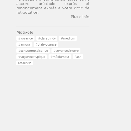
accord préalable exprès et
renoncement exprès à votre droit de
rétractation.
Plus d'info
Mots-clé
#voyance
#claracindy
#medium
#amour
#clairvoyance
#sanscomplaisance
#voyancesincere
#voyanceatypique
#médiumpur
flash
ressentis