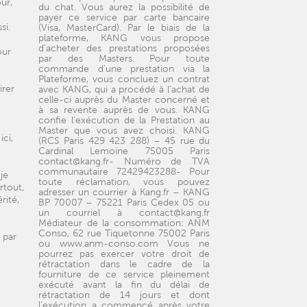
ur,
du chat. Vous aurez la possibilité de
payer ce service par carte bancaire
si.
(Visa, MasterCard). Par le biais de la
plateforme, KANG vous propose
d'acheter des prestations proposées
our
par des Masters. Pour toute
commande d'une prestation via la
Plateforme, vous concluez un contrat
irer
avec KANG, qui a procédé à l'achat de
celle-ci auprès du Master concerné et
à sa revente auprès de vous. KANG
confie l'exécution de la Prestation au
Master que vous avez choisi. KANG
ici,
(RCS Paris 429 423 288) – 45 rue du
Cardinal Lemoine 75005 Paris
contact@kang.fr- Numéro de TVA
communautaire 72429423288- Pour
je
toute réclamation, vous pouvez
rtout,
adresser un courrier à Kang.fr – KANG
rité,
BP 70007 – 75221 Paris Cedex 05 ou
un courriel à contact@kang.fr
Médiateur de la consommation: ANM
Conso, 62 rue Tiquetonne 75002 Paris
 par
ou www.anm-conso.com Vous ne
pourrez pas exercer votre droit de
rétractation dans le cadre de la
fourniture de ce service pleinement
exécuté avant la fin du délai de
rétractation de 14 jours et dont
l’exécution a commencé après votre