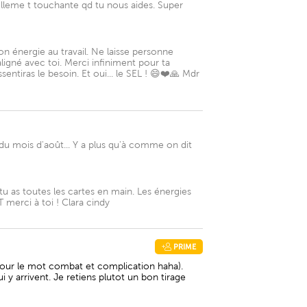
elleme t touchante qd tu nous aides. Super
 énergie au travail. Ne laisse personne
ligné avec toi. Merci infiniment pour ta
entiras le besoin. Et oui... le SEL ! 😄❤️🙏 Mdr
 du mois d'août... Y a plus qu'à comme on dit
, tu as toutes les cartes en main. Les énergies
T merci à toi ! Clara cindy
PRIME
 pour le mot combat et complication haha).
 y arrivent. Je retiens plutot un bon tirage