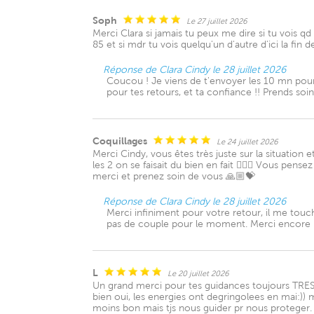
Soph
Le 27 juillet 2026
Merci Clara si jamais tu peux me dire si tu vois qd
85 et si mdr tu vois quelqu'un d'autre d'ici la fi
Réponse de Clara Cindy le 28 juillet 2026
Coucou ! Je viens de t'envoyer les 10 mn pour q
pour tes retours, et ta confiance !! Prends soin
Coquillages
Le 24 juillet 2026
Merci Cindy, vous êtes très juste sur la situation
les 2 on se faisait du bien en fait 🤷🏼‍♀️ Vous pe
merci et prenez soin de vous 🙏🏼💝
Réponse de Clara Cindy le 28 juillet 2026
Merci infiniment pour votre retour, il me touc
pas de couple pour le moment. Merci encore po
L
Le 20 juillet 2026
Un grand merci pour tes guidances toujours TRES ecl
bien oui, les energies ont degringolees en mai:)) m
moins bon mais tjs nous guider pr nous proteger. J