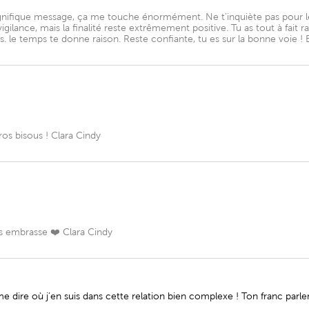
nifique message, ça me touche énormément. Ne t'inquiète pas pour 
lance, mais la finalité reste extrêmement positive. Tu as tout à fait rais
es. le temps te donne raison. Reste confiante, tu es sur la bonne voie ! 
os bisous ! Clara Cindy
s embrasse ❤️ Clara Cindy
 dire où j’en suis dans cette relation bien complexe ! Ton franc parle