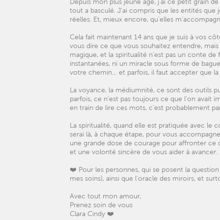
Depuis mon plus jeune âge, j’ai ce petit grain de
tout a basculé. J’ai compris que les entités que j
réelles. Et, mieux encore, qu’elles m’accompagne
Cela fait maintenant 14 ans que je suis à vos cô
vous dire ce que vous souhaitez entendre, mais
magique, et la spiritualité n’est pas un conte de
instantanées, ni un miracle sous forme de baguet
votre chemin… et parfois, il faut accepter que la
La voyance, la médiumnité, ce sont des outils pu
parfois, ce n’est pas toujours ce que l’on avait im
en train de lire ces mots, c’est probablement p
La spiritualité, quand elle est pratiquée avec le
serai là, à chaque étape, pour vous accompagner.
une grande dose de courage pour affronter ce qui
et une volonté sincère de vous aider à avancer.
❤️ Pour les personnes, qui se posent la questi
mes soins), ainsi que l'oracle des miroirs, et sur
Avec tout mon amour,
Prenez soin de vous
Clara Cindy ❤️