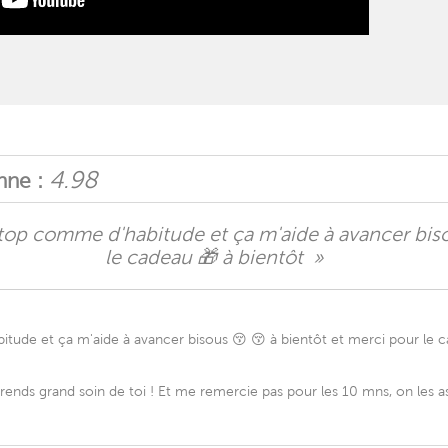
4.98
ne :
 top comme d'habitude et ça m'aide à avancer biso
le cadeau 🎁 à bientôt »
tude et ça m'aide à avancer bisous 😚 😚 à bientôt et merci pour le c
Prends grand soin de toi ! Et me remercie pas pour les 10 mns, on les as