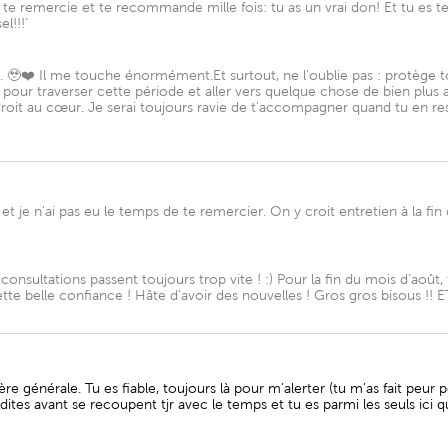
 te remercie et te recommande mille fois: tu as un vrai don! Et tu es t
el!!!’
❤️ Il me touche énormément.Et surtout, ne l'oublie pas : protège ton
i pour traverser cette période et aller vers quelque chose de bien plus a
droit au cœur. Je serai toujours ravie de t'accompagner quand tu en ress
t je n'ai pas eu le temps de te remercier. On y croit entretien à la fin
s consultations passent toujours trop vite ! :) Pour la fin du mois d'août
tte belle confiance ! Hâte d'avoir des nouvelles ! Gros gros bisous !! E
e générale. Tu es fiable, toujours là pour m’alerter (tu m’as fait peur
tes avant se recoupent tjr avec le temps et tu es parmi les seuls ici qui