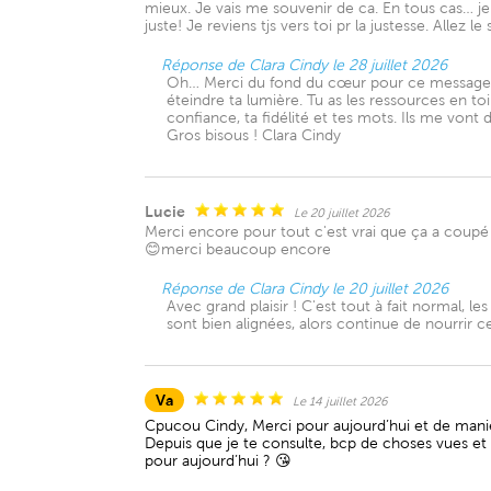
mieux. Je vais me souvenir de ca. En tous cas… je
juste! Je reviens tjs vers toi pr la justesse. Allez le s
Réponse de Clara Cindy le 28 juillet 2026
Oh… Merci du fond du cœur pour ce message. 🥹
éteindre ta lumière. Tu as les ressources en to
confiance, ta fidélité et tes mots. Ils me vont 
Gros bisous ! Clara Cindy
Lucie
Le 20 juillet 2026
Merci encore pour tout c'est vrai que ça a coupé e
😊merci beaucoup encore
Réponse de Clara Cindy le 20 juillet 2026
Avec grand plaisir ! C'est tout à fait normal, le
sont bien alignées, alors continue de nourrir ce
Va
Le 14 juillet 2026
Cpucou Cindy, Merci pour aujourd’hui et de manièr
Depuis que je te consulte, bcp de choses vues et di
pour aujourd’hui ? 😘