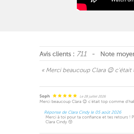
711
Avis clients :
- Note moyen
« Merci beaucoup Clara 😉 c'était
Soph
Le 28 juillet 2026
Merci beaucoup Clara 😉 c'était top comme d'habi
Réponse de Clara Cindy le 05 août 2026
Merci à toi pour ta confiance et tes retours ! 
Clara Cindy 😚