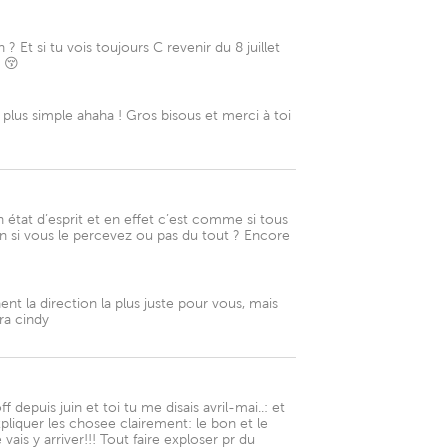
 Et si tu vois toujours C revenir du 8 juillet
+ 😚
 plus simple ahaha ! Gros bisous et merci à toi
n état d’esprit et en effet c’est comme si tous
tain si vous le percevez ou pas du tout ? Encore
t la direction la plus juste pour vous, mais
ra cindy
depuis juin et toi tu me disais avril-mai..: et
xpliquer les chosee clairement: le bon et le
is y arriver!!! Tout faire exploser pr du