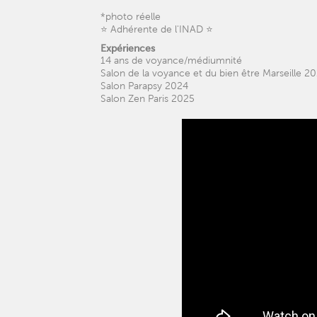
*photo réelle
⭐️ Adhérente de l'INAD ⭐️
Expériences
14 ans de voyance/médiumnité
Salon de la voyance et du bien être Marseille 2
Salon Parapsy 2024
Salon Zen Paris 2025