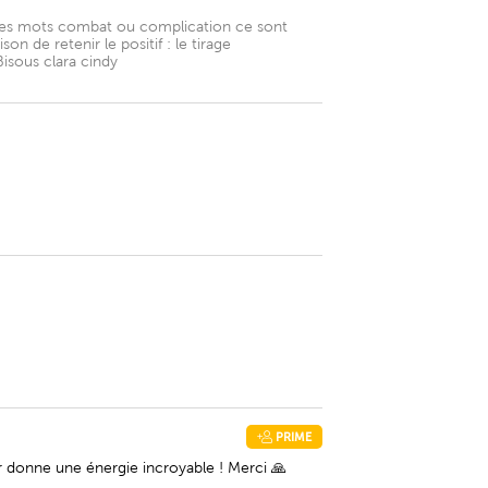
les mots combat ou complication ce sont
on de retenir le positif : le tirage
Bisous clara cindy
PRIME
r donne une énergie incroyable ! Merci 🙏