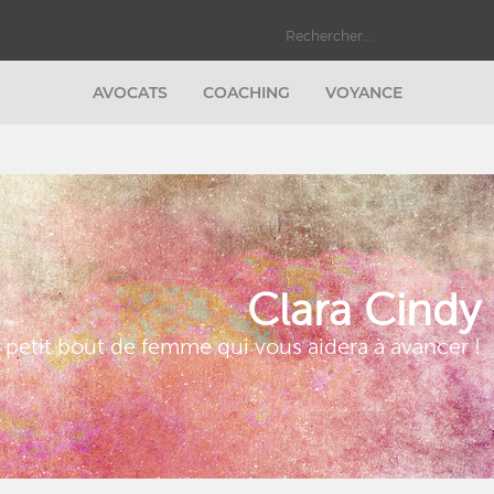
AVOCATS
COACHING
VOYANCE
Clara Cindy
 petit bout de femme qui vous aidera à avancer !