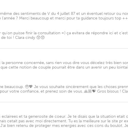
 même des sentiments de V du 4 juillet 87 et un éventuel retour ou non ?
n de l'année ? Merci beaucoup et merci pour ta guidance toujours top +
u'on puisse finir la consultation =) ça evitera de répondre ici et c'est
 de toi ! Clara cindy 😚😚
 et la personne concernée, sans rien vous dire vous décelez très bien so
nsez que cette notion de couple pourrait être dans un avenir un peu loin
he beaucoup. 🥹💖 Je vous souhaite sincèrement que les choses prennen
ur votre confiance, et prenez soin de vous. 🙏🏼💝 Gros bisous ! Cla
airees et ta generosite de coeur. Je te disais que la situation etait off 
ais cetait pas avec moi directement. Tu es la meilleure sur le site pr e
’ai bien retenu de proteger mes energies avec ces cons du boulot. Je va