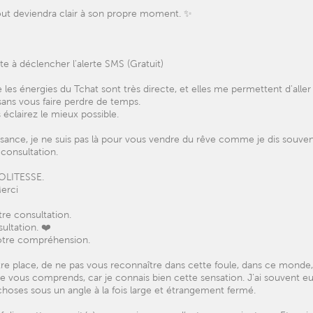
 tout deviendra clair à son propre moment. ✨
te à déclencher l'alerte SMS (Gratuit)
 les énergies du Tchat sont très directe, et elles me permettent d'aller
sans vous faire perdre de temps.
 éclairez le mieux possible.
isance, je ne suis pas là pour vous vendre du rêve comme je dis souven
 consultation.
OLITESSE.
Merci
re consultation.
sultation. ❤️
otre compréhension.
tre place, de ne pas vous reconnaître dans cette foule, dans ce monde,
 Je vous comprends, car je connais bien cette sensation. J’ai souvent e
s choses sous un angle à la fois large et étrangement fermé.