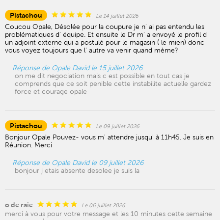
Pistachou
Le 14 juillet 2026
Coucou Opale, Désolée pour la coupure je n' ai pas entendu les
problématiques d' équipe. Et ensuite le Dr m' a envoyé le profil d
un adjoint externe qui a postulé pour le magasin ( le mien) donc
vous voyez toujours que l' autre va venir quand mème?
Réponse de Opale David le 15 juillet 2026
on me dit negociation mais c est possible en tout cas je
comprends que ce soit penible cette instabilite actuelle gardez
force et courage opale
Pistachou
Le 09 juillet 2026
Bonjour Opale Pouvez- vous m' attendre jusqu' à 11h45. Je suis en
Réunion. Merci
Réponse de Opale David le 09 juillet 2026
bonjour j etais absente desolee je suis la
o de raie
Le 06 juillet 2026
merci à vous pour votre message et les 10 minutes cette semaine