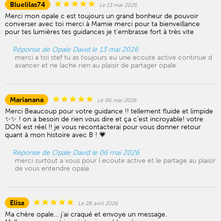
Bluelilas74
Le 13 mai 2026
Merci mon opale c est toujours un grand bonheur de pouvoir
converser avec toi merci à Mamie merci pour ta bienveillance
pour tes lumières tes guidances je t'embrasse fort à très vite
Réponse de Opale David le 13 mai 2026
merci a toi stef tu as toujours eu une ecoute active continue d
avancer et ne lache rien au plaisir de partager opale
Marianana
Le 06 mai 2026
Merci Beaucoup pour votre guidance !! tellement fluide et limpide
✨✨ ! on a besoin de rien vous dire et ça c'est incroyable! votre
DON est réel !! je vous recontacterai pour vous donner retour
quant à mon histoire avec B ! 💗
Réponse de Opale David le 06 mai 2026
merci surtout a vous pour l ecoute active et le partage au plaisir
de vous entendre opale
Elisa
Le 28 avril 2026
Ma chère opale… j’ai craqué et envoye un message.