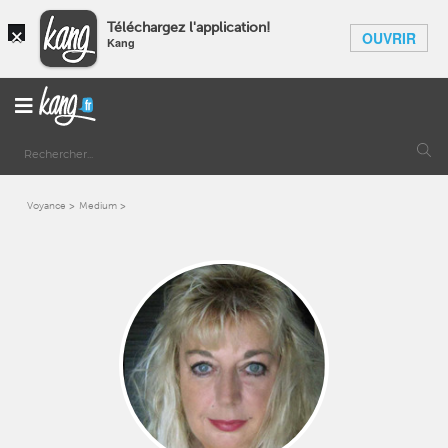
×
Téléchargez l'application!
OUVRIR
Kang
Voyance
Medium