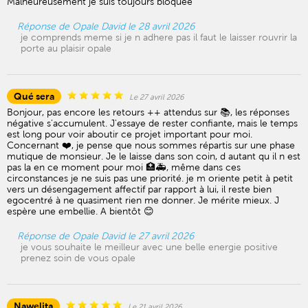
Malheureusement je suis toujours bloquée
Réponse de Opale David le 28 avril 2026
je comprends meme si je n adhere pas il faut le laisser rouvrir la
porte au plaisir opale
Qué sera
Le 27 avril 2026
Bonjour, pas encore les retours ++ attendus sur 📚, les réponses
négative s'accumulent. J'essaye de rester confiante, mais le temps
est long pour voir aboutir ce projet important pour moi.
Concernant ❤️, je pense que nous sommes répartis sur une phase
mutique de monsieur. Je le laisse dans son coin, d autant qu il n est
pas la en ce moment pour moi 🏥🚑, même dans ces
circonstances je ne suis pas une priorité. je m oriente petit à petit
vers un désengagement affectif par rapport à lui, il reste bien
egocentré à ne quasiment rien me donner. Je mérite mieux. J
espère une embellie. A bientôt 😊
Réponse de Opale David le 27 avril 2026
je vous souhaite le meilleur avec une belle energie positive
prenez soin de vous opale
Nawelita
Le 21 avril 2026