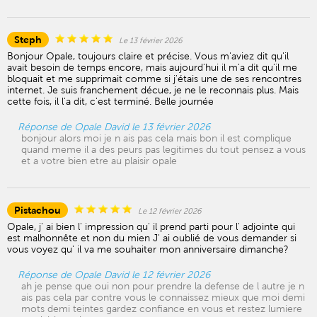
Steph
Le 13 février 2026
Bonjour Opale, toujours claire et précise. Vous m'aviez dit qu'il
avait besoin de temps encore, mais aujourd'hui il m'a dit qu'il me
bloquait et me supprimait comme si j'étais une de ses rencontres
internet. Je suis franchement décue, je ne le reconnais plus. Mais
cette fois, il l'a dit, c'est terminé. Belle journée
Réponse de Opale David le 13 février 2026
bonjour alors moi je n ais pas cela mais bon il est complique
quand meme il a des peurs pas legitimes du tout pensez a vous
et a votre bien etre au plaisir opale
Pistachou
Le 12 février 2026
Opale, j' ai bien l' impression qu' il prend parti pour l' adjointe qui
est malhonnête et non du mien J' ai oublié de vous demander si
vous voyez qu' il va me souhaiter mon anniversaire dimanche?
Réponse de Opale David le 12 février 2026
ah je pense que oui non pour prendre la defense de l autre je n
ais pas cela par contre vous le connaissez mieux que moi demi
mots demi teintes gardez confiance en vous et restez lumiere