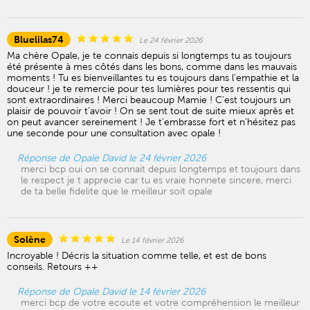
Bluelilas74
Le 24 février 2026
Ma chère Opale, je te connais depuis si longtemps tu as toujours
été présente à mes côtés dans les bons, comme dans les mauvais
moments ! Tu es bienveillantes tu es toujours dans l’empathie et la
douceur ! je te remercie pour tes lumières pour tes ressentis qui
sont extraordinaires ! Merci beaucoup Mamie ! C’est toujours un
plaisir de pouvoir t’avoir ! On se sent tout de suite mieux après et
on peut avancer sereinement ! Je t’embrasse fort et n’hésitez pas
une seconde pour une consultation avec opale !
Réponse de Opale David le 24 février 2026
merci bcp oui on se connait depuis longtemps et toujours dans
le respect je t apprecie car tu es vraie honnete sincere, merci
de ta belle fidelite que le meilleur soit opale
Solène
Le 14 février 2026
Incroyable ! Décris la situation comme telle, et est de bons
conseils. Retours ++
Réponse de Opale David le 14 février 2026
merci bcp de votre ecoute et votre compréhension le meilleur