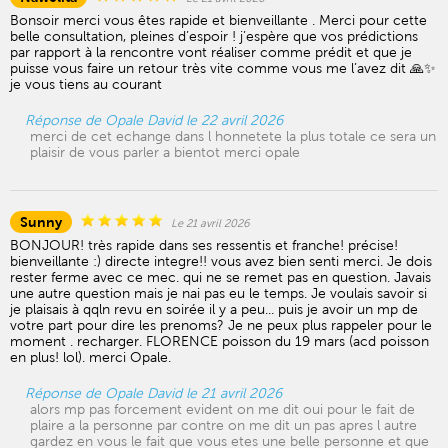
Bonsoir merci vous êtes rapide et bienveillante . Merci pour cette
belle consultation, pleines d’espoir ! j’espère que vos prédictions
par rapport à la rencontre vont réaliser comme prédit et que je
puisse vous faire un retour très vite comme vous me l’avez dit 🙏✨
je vous tiens au courant
Réponse de Opale David le 22 avril 2026
merci de cet echange dans l honnetete la plus totale ce sera un
plaisir de vous parler a bientot merci opale
Sunny
Le 21 avril 2026
BONJOUR! très rapide dans ses ressentis et franche! précise!
bienveillante :) directe integre!! vous avez bien senti merci. Je dois
rester ferme avec ce mec. qui ne se remet pas en question. Javais
une autre question mais je nai pas eu le temps. Je voulais savoir si
je plaisais à qqln revu en soirée il y a peu... puis je avoir un mp de
votre part pour dire les prenoms? Je ne peux plus rappeler pour le
moment . recharger. FLORENCE poisson du 19 mars (acd poisson
en plus! lol). merci Opale.
Réponse de Opale David le 21 avril 2026
alors mp pas forcement evident on me dit oui pour le fait de
plaire a la personne par contre on me dit un pas apres l autre
gardez en vous le fait que vous etes une belle personne et que