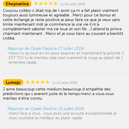
Cheynanina
Le 25 juillet 2026
Coucou cobbo c était top de t avoir ça m a fait plaisir vraiment
toujours aussi lumineuse et agréable . Merci pour ce bonus et
cette échange je reste positive je peux faire ce que je veux sans
limite maintenant mdr je commence la vrai vie il m'a
complètement saboter ma vie loue et son fils . J attend le prince
charmant maintenant . Merci et je vous tiens au courant a bientôt
cobba
Réponse de Opale David le 27 juillet 2026
merci tu as tout en toi pour avancer et maintenant la priorite C
EST TOI tu le merites cela vaut vraiment le coup au plaisir de t
entendre opale
Lumoje
Le 22 juillet 2026
J aime beaucoup cette medium.beaucoup d empathie des
prédictions qui s averent juste ds le temps.merci a vous.vous
méritez d être connu
Réponse de Opale David le 22 juillet 2026
merci bcp a vous , vous avez une ecoute exceptionnelle je
vous souhaite le meilleur au plaisir opale