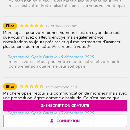
ok mais bon pour moi il a vraiment quelque chose pour vous
mais c est votre droit le plus total pensez a vous vraiment opale
Elisa
Le 18 décembre 2025
Merci opale pour votre bonne humeur, c’est un rayon de soleil,
que vous m’avez d’ailleurs envoyé mais également vos
consultations toujours précises et qui me permettent d’avancer
plus sereine de mon côté. Mille merci à vous 🌞
Réponse de Opale David le 18 décembre 2025
merci a vous surtout pour votre ecoute active et votre belle
compréhension que le meilleur soit opale
Elisa
Le 13 décembre 2025
Ma chère opale, retour à la communication de monsieur mais avec
une proposition légère comme d’habitude. Ce n’est pas ce que
j’attendais. Je vous embrasse
INSCRIPTION GRATUITE
Réponse de Opale David le 13 décembre 2025
merci de ce retour mais on va y arriver on garde confiance svp
CONNEXION
merci opale