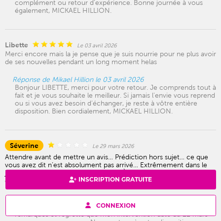
complément ou retour d’expérience. Bonne journée à vous
également, MICKAEL HILLION.
Libette
Le 03 avril 2026
Merci encore mais la je pense que je suis nourrie pour ne plus avoir
de ses nouvelles pendant un long moment helas
Réponse de Mikael Hillion le 03 avril 2026
Bonjour LIBETTE, merci pour votre retour. Je comprends tout à
fait et je vous souhaite le meilleur. Si jamais l’envie vous reprend
ou si vous avez besoin d’échanger, je reste à vôtre entière
disposition. Bien cordialement, MICKAEL HILLION.
Séverine
Le 29 mars 2026
Attendre avant de mettre un avis… Prédiction hors sujet… ce que
vous avez dit n’est absolument pas arrivé… Extrêmement dans le
jugement et la persuasion de savoir.., À côté de la plaque me
INSCRIPTION GRATUITE
concernant… bref…
Réponse de Mikael Hillion le 29 mars 2026
CONNEXION
Merci pour votre retour, Séverine. Je prends bonne note de vos
remarques et regrette que mon intervention daté du 22 mars