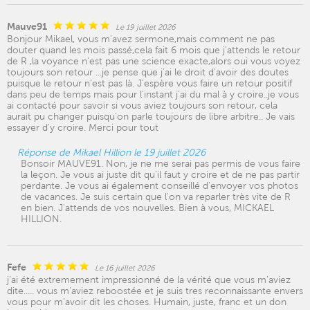
Mauve91
Le 19 juillet 2026
Bonjour Mikael, vous m'avez sermone,mais comment ne pas
douter quand les mois passé,cela fait 6 mois que j'attends le retour
de R ,la voyance n’est pas une science exacte,alors oui vous voyez
toujours son retour ...je pense que j’ai le droit d'avoir des doutes
puisque le retour n’est pas là. J’espère vous faire un retour positif
dans peu de temps mais pour l'instant j’ai du mal à y croire..je vous
ai contacté pour savoir si vous aviez toujours son retour, cela
aurait pu changer puisqu'on parle toujours de libre arbitre.. Je vais
essayer d'y croire. Merci pour tout
Réponse de Mikael Hillion le 19 juillet 2026
Bonsoir MAUVE91. Non, je ne me serai pas permis de vous faire
la leçon. Je vous ai juste dit qu'il faut y croire et de ne pas partir
perdante. Je vous ai également conseillé d'envoyer vos photos
de vacances. Je suis certain que l'on va reparler très vite de R
en bien. J'attends de vos nouvelles. Bien à vous, MICKAEL
HILLION.
Fefe
Le 16 juillet 2026
j’ai été extremement impressionné de la vérité que vous m’aviez
dite..... vous m’aviez reboostée et je suis tres reconnaissante envers
vous pour m’avoir dit les choses. Humain, juste, franc et un don