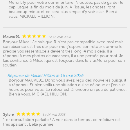
Merci Lily pour votre commentaire. N'oubliez pas de garder le
cap jusque la fin du mois de juin. A l'issue, les choses iront
beaucoup mieux et ce sera plus simple d'y voir clair. Bien à
vous, MICKAEL HILLION.
Mauve91
Le 16 mai 2026
Bonjour Mikael. Je sais que R n’est pas compatible avec moi mais
son absence est très dur pour moi.j’espere son retour comme le
precise vos ressentis,cela devient très long ,4 mois déjà. Il a
répondu à mes photos de vacances, il a une pensée pour moi. Je
fais confiance à Mikael qui est toujours dans le vrai.Merci pour son
soutien
Réponse de Mikael Hillion le 16 mai 2026
Bonjour MAUVE91. Donc vous avez reçu des nouvelles puisqu'il
a répondu. Et bien voilà une situation qui se déloque et j'en suis
heureux pour vous. Le retour est là, encore un peu de patience.
Bien à vous, MICKAEL HILLION.
Sylvie
Le 14 mai 2026
1 er consultation parfaite ! A voir dans le temps , ce médium est
très apaisant . Belle journée