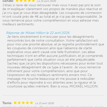
Sonate
Le 21 avril 2026
J’étais si ravie de vous retrouver mais vous n’avez pas pris le soin
de m’expliquer clairement vos propos de manière plus réactive et
j’ai cru que je vous étais désagréable. Les coupures de connexion
m’ont couté près de 4€ au total et je n’ai pas de responsabilité. Je
vous remercie pour votre compréhension et vous adresse mes
meilleurs sentiments.
Réponse de Mikael Hillion le 22 avril 2026
Je tiens sincèrement à m’excuser pour les désagréments
rencontrés lors de notre consultation. Votre satisfaction est
pour moi une priorité absolue, et je regrette profondément que
les coupures de connexion ainsi que l’absence de clarté
explicative vous aient causé une telle frustration. Les aléas
techniques n’ont en effet aucune justification, et je comprends
parfaitement que cette situation vous ait été préjudiciable.
Sachez que j’ai pris les dispositions nécessaires pour éviter tout
nouveau désagrément de ce type à l’avenir. Je vous remercie
infiniment pour votre compréhension, ainsi que pour
l’expression de vos meilleurs sentiments envers moi. Ce
message me touche beaucoup et me pousse à redoubler
d’efforts pour répondre à vos attentes avec la rigueur et la
courtoisie qu’elles méritent. Bien à vous, MICKAEL HILLION.
Tonio
Le 15 avril 2026