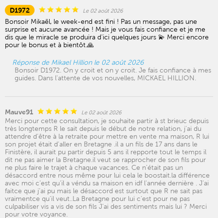
D1972
Le 02 août 2026
Bonsoir Mikaël, le week-end est fini ! Pas un message, pas une
surprise et aucune avancée ! Mais je vous fais confiance et je me
dis que le miracle se produira d’ici quelques jours 💫 Merci encore
pour le bonus et à bientôt.🙏
Réponse de Mikael Hillion le 02 août 2026
Bonsoir D1972. On y croit et on y croit. Je fais confiance à mes
guides. Dans l'attente de vos nouvelles, MICKAEL HILLION.
Mauve91
Le 02 août 2026
Merci pour cette consultation, je souhaite partir à st brieuc depuis
très longtemps R le sait depuis le début de notre relation, j’ai du
attendre d’être à la retraite pour mettre en vente ma maison, R lui
son projet était d'aller en Bretagne .il a un fils de 17 ans dans le
Finistère, il aurait pu partir depuis 5 ans il repporte tout le temps il
dit ne pas aimer la Bretagne.il veut se rapprocher de son fils pour
ne plus faire le trajet à chaque vacances. Ce n’était pas un
désaccord entre nous même pour lui cela le boostait.la différence
avec moi c’est qu’il a véndu sa maison en idf l'année dernière . J’ai
faitce que j’ai pu mais le désaccord est surtout que R ne sait pas
vraimentce qu’il veut..La Bretagne pour lui c’est pour ne pas
culpabiliser vis a vis de son fils J’ai des sentiments mais lui ? Merci
pour votre voyance.