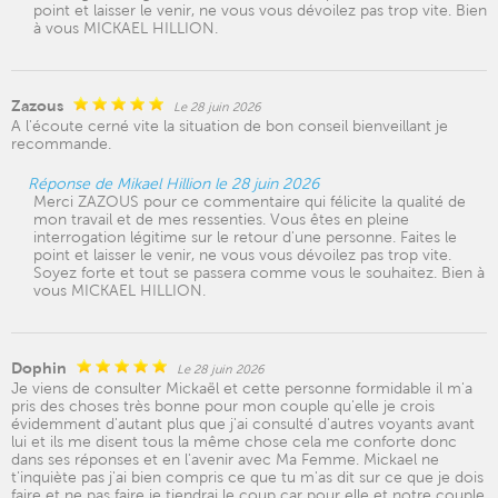
point et laisser le venir, ne vous vous dévoilez pas trop vite. Bien
à vous MICKAEL HILLION.
Zazous
Le 28 juin 2026
A l'écoute cerné vite la situation de bon conseil bienveillant je
recommande.
Réponse de Mikael Hillion le 28 juin 2026
Merci ZAZOUS pour ce commentaire qui félicite la qualité de
mon travail et de mes ressenties. Vous êtes en pleine
interrogation légitime sur le retour d'une personne. Faites le
point et laisser le venir, ne vous vous dévoilez pas trop vite.
Soyez forte et tout se passera comme vous le souhaitez. Bien à
vous MICKAEL HILLION.
Dophin
Le 28 juin 2026
Je viens de consulter Mickaël et cette personne formidable il m'a
pris des choses très bonne pour mon couple qu'elle je crois
évidemment d'autant plus que j'ai consulté d'autres voyants avant
lui et ils me disent tous la même chose cela me conforte donc
dans ses réponses et en l'avenir avec Ma Femme. Mickael ne
t'inquiète pas j'ai bien compris ce que tu m'as dit sur ce que je dois
faire et ne pas faire je tiendrai le coup car pour elle et notre couple