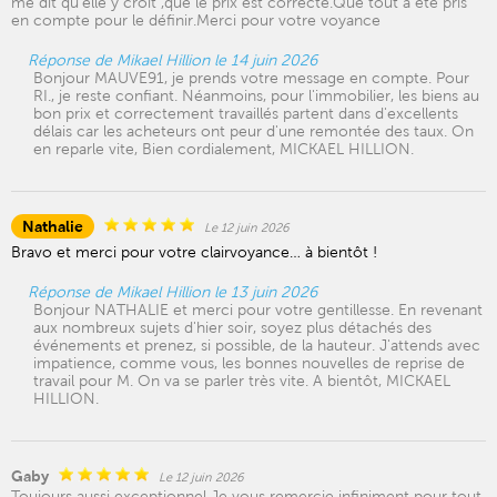
me dit qu’elle y croit ,que le prix est correcte.Que tout a été pris
en compte pour le définir.Merci pour votre voyance
Réponse de Mikael Hillion le 14 juin 2026
Bonjour MAUVE91, je prends votre message en compte. Pour
RI., je reste confiant. Néanmoins, pour l'immobilier, les biens au
bon prix et correctement travaillés partent dans d'excellents
délais car les acheteurs ont peur d'une remontée des taux. On
en reparle vite, Bien cordialement, MICKAEL HILLION.
Nathalie
Le 12 juin 2026
Bravo et merci pour votre clairvoyance… à bientôt !
Réponse de Mikael Hillion le 13 juin 2026
Bonjour NATHALIE et merci pour votre gentillesse. En revenant
aux nombreux sujets d'hier soir, soyez plus détachés des
événements et prenez, si possible, de la hauteur. J'attends avec
impatience, comme vous, les bonnes nouvelles de reprise de
travail pour M. On va se parler très vite. A bientôt, MICKAEL
HILLION.
Gaby
Le 12 juin 2026
Toujours aussi exceptionnel Je vous remercie infiniment pour tout