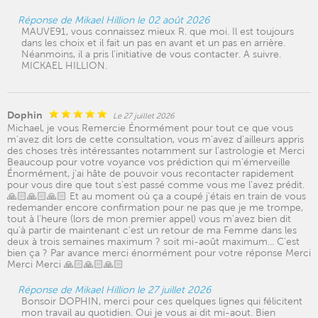
Réponse de Mikael Hillion le 02 août 2026
MAUVE91, vous connaissez mieux R. que moi. Il est toujours
dans les choix et il fait un pas en avant et un pas en arrière.
Néanmoins, il a pris l'initiative de vous contacter. A suivre.
MICKAEL HILLION.
Dophin
Le 27 juillet 2026
Michael, je vous Remercie Énormément pour tout ce que vous
m'avez dit lors de cette consultation, vous m'avez d'ailleurs appris
des choses très intéressantes notamment sur l'astrologie et Merci
Beaucoup pour votre voyance vos prédiction qui m'émerveille
Énormément, j'ai hâte de pouvoir vous recontacter rapidement
pour vous dire que tout s'est passé comme vous me l'avez prédit.
🙏🏻🙏🏻🙏🏻 Et au moment où ça a coupé j'étais en train de vous
redemander encore confirmation pour ne pas que je me trompe,
tout à l'heure (lors de mon premier appel) vous m'avez bien dit
qu'à partir de maintenant c'est un retour de ma Femme dans les
deux à trois semaines maximum ? soit mi-août maximum... C'est
bien ça ? Par avance merci énormément pour votre réponse Merci
Merci Merci 🙏🏻🙏🏻🙏🏻
Réponse de Mikael Hillion le 27 juillet 2026
Bonsoir DOPHIN, merci pour ces quelques lignes qui félicitent
mon travail au quotidien. Oui je vous ai dit mi-aout. Bien