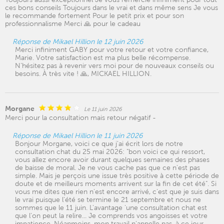
ces bons conseils Toujours dans le vrai et dans même sens Je vous
le recommande fortement Pour le petit prix et pour son
professionnalisme Merci 🙏 pour le cadeau
Réponse de Mikael Hillion le 12 juin 2026
Merci infiniment GABY pour votre retour et votre confiance,
Marie. Votre satisfaction est ma plus belle récompense.
N’hésitez pas à revenir vers moi pour de nouveaux conseils ou
besoins. À très vite ! 🙏, MICKAEL HILLION.
Morgane
Le 11 juin 2026
Merci pour la consultation mais retour négatif -
Réponse de Mikael Hillion le 11 juin 2026
Bonjour Morgane, voici ce que j'ai écrit lors de notre
consultation chat du 25 mai 2026: "bon voici ce qui ressort,
vous allez encore avoir durant quelques semaines des phases
de baisse de moral. Je ne vous cache pas que ce n'est pas
simple. Mais je perçois une issue très positive à cette période de
doute et de meilleurs moments arrivent sur la fin de cet été". Si
vous me dites que rien n'est encore arrivé, c'est que je suis dans
le vrai puisque l'été se termine le 21 septembre et nous ne
sommes que le 11 juin. L'avantage 'une consultation chat est
que l'on peut la relire... Je comprends vos angoisses et votre
impatience. Néanmoins, mon travail n'appelle pas, à ce jour,