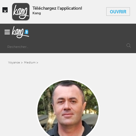
×
Téléchargez l'application!
OUVRIR
Kang
Voyance
Medium