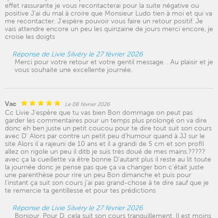
effet rassurante je vous recontacterai pour la suite négative ou
positive J'ai du mal à croire que Monsieur Ludo tien à moi et qui va
me recontacter. J'espère pouvoir vous faire un retour positif. Je
vais attendre encore un peu les quinzaine de jours merci encore, je
croise les doigts
Réponse de Livie Silvéry le 27 février 2026
Merci pour votre retour et votre gentil message. . Au plaisir et je
vous souhaite une excellente journée.
Vac
Le 08 février 2026
Cc Livie J'espère que tu vas bien Bon dommage on peut pas
garder les commentaires pour un temps plus prolongé on va dire
donc eh ben juste un petit coucou pour te dire tout suit son cours
avec D' Alors par contre un petit peu d'humour quand à JJ sur le
site Alors il a rajeuni de 10 ans et il a grandi de 5 cm et son profil
allez on rigole un peu il ditb je suis très doué de mes mains.?????
avec ça la cueillette va être bonne D'autant plus il reste au lit toute
la journée donc je pense pas que ça va changer bon c'était juste
une parenthèse pour rire un peu Bon dimanche et puis pour
l'instant ça suit son cours j'ai pas grand-chose à te dire sauf que je
te remercie ta gentillesse et pour tes prédictions
Réponse de Livie Silvéry le 27 février 2026
Bonjour. Pour D. cela suit son cours tranquillement. Il est moins