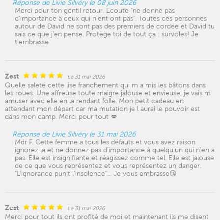
Réponse de Livie Silvéry le 08 juin 2026
Merci pour ton gentil retour. Ecoute "ne donne pas
d'importance à ceux qui n'ent ont pas". Toutes ces personnes
autour de David ne sont pas des premiers de cordée et David tu
sais ce que j'en pense. Protège toi de tout ça : survoles! Je
t'embrasse
Zest
Le 31 mai 2026
Quelle saleté cette lise franchement qui m a mis les bâtons dans
les roues. Une affreuse toute maigre jalouse et envieuse, je vais m
amuser avec elle en la rendant folle. Mon petit cadeau en
attendant mon départ car ma mutation je l aurai le pouvoir est
dans mon camp. Merci pour tout 💋
Réponse de Livie Silvéry le 31 mai 2026
Mdr F. Cette femme a tous les défauts et vous avez raison
ignorez la et ne donnez pas d'importance à quelqu'un qui n'en a
pas. Elle est insignifiante et réagissez comme tel. Elle est jalouse
de ce que vous représentez et vous représentez un danger.
"L'ignorance punit l'insolence"... Je vous embrasse😘
Zest
Le 31 mai 2026
Merci pour tout ils ont profité de moi et maintenant ils me disent