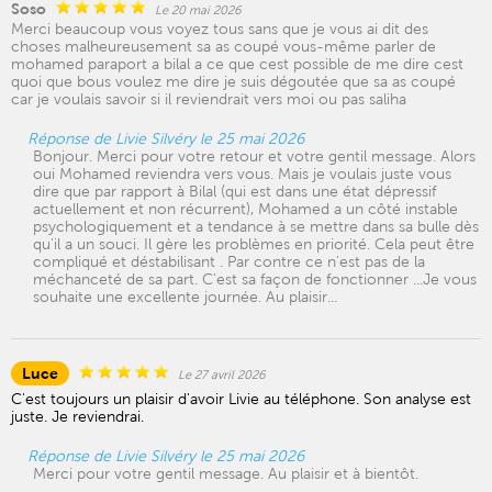
Soso
Le 20 mai 2026
Merci beaucoup vous voyez tous sans que je vous ai dit des
choses malheureusement sa as coupé vous-même parler de
mohamed paraport a bilal a ce que cest possible de me dire cest
quoi que bous voulez me dire je suis dégoutée que sa as coupé
car je voulais savoir si il reviendrait vers moi ou pas saliha
Réponse de Livie Silvéry le 25 mai 2026
Bonjour. Merci pour votre retour et votre gentil message. Alors
oui Mohamed reviendra vers vous. Mais je voulais juste vous
dire que par rapport à Bilal (qui est dans une état dépressif
actuellement et non récurrent), Mohamed a un côté instable
psychologiquement et a tendance à se mettre dans sa bulle dès
qu'il a un souci. Il gère les problèmes en priorité. Cela peut être
compliqué et déstabilisant . Par contre ce n'est pas de la
méchanceté de sa part. C'est sa façon de fonctionner ...Je vous
souhaite une excellente journée. Au plaisir...
Luce
Le 27 avril 2026
C'est toujours un plaisir d'avoir Livie au téléphone. Son analyse est
juste. Je reviendrai.
Réponse de Livie Silvéry le 25 mai 2026
Merci pour votre gentil message. Au plaisir et à bientôt.