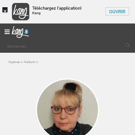
×
Téléchargez l'application!
OUVRIR
Kang
Voyance
Medium