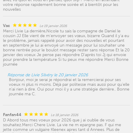
votre réponse rapidement bonne soirée et à bientôt pour les
nouvelles
Vac
Le 19 janvier 2026
Merci Livie La dernière,Nicole tu sais la compagne de Daniel le
cousin JJ Elle vient de m'envoyer ses vœux, bizarre Quand il y'a eu
le problème, jamais rappelé pour avoir des nouvelles et pourtant
en septembre je lui ai envoyé un message pour lui souhaiter une
bonne rentrée pour le boulot message rester sans réponse Et la 20
janvier des voeux Je pense pas répondre D'après toi Jj qui envoie
pour prendre la température Si tu peux me répondre Merci Bonne
journée
Réponse de Livie Silvéry le 20 janvier 2026
Bonjour, moi je serai je répondrai et la remercierai pour ses
voeux ni plus ni moins. Déjà par politesse mais aussi pour qu'elle
n'ai rien à dire. Oui pour moi il y a une stratégie derrière.. Bonne
journée ma C.
Fanfan44
Le 18 janvier 2026
D Abord tous mes voeux pour 2026 que j ai oublie de vous
souhaitez.Merci Chere Livie. La vie ne m epargne pas. F qui me
jette comme un vulgaire Kleenex apres tant d Annees. Plus de