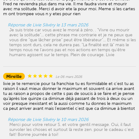
Fred ne reviendra plus dans ma vie. Il me faudra vivre et mourir
avec ma solitude. Merci d avoir ete la pour moi. Meme si les cartes
m ont trompee vous n y etes pour rien
Réponse de Livie Silvéry le 13 mars 2026
Je suis triste car vous avez le moral à zéro. . "Vivre ou mourir
avec la solitude"... cette phrase me contrarie et je ne peux que
vous dire "que lâcher prise" peut être libérateur"... Et même si les
temps sont durs, cela ne durera pas. "La finalité est là" mais le
temps nous ne l'avons pas et nos actions en temps qu'être
humains agissent sur le temps. Plein de courage. Livie
Mireille
Le 06 mars 2026
livie je te remercie pour ta franchise tu es formidable et c'est tu as
raison il vaut mieux donner le maximum et souvent ca arrive avant
tu as raison a propos de cette s pas de soucis à se faire et je pense
qu'àprès loe quinze ca diminue déjà passant de trois à deux ou un
voir presque inexistant et la aussi comme tu donnes le maximum
ca peut arriver avant mais l'essentiel c'est que ca diminue à bientot
Réponse de Livie Silvéry le 10 mars 2026
Merci pour votre retour S. et votre gentil message. Oui, il faut
survoler les choses et surtout là reste zen. pour le cadeau c'est
fait! Bonne journée à toi!