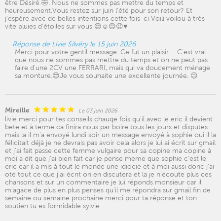
être Désiré 🤣. Nous ne sommes pas mettre du temps et
heureusement.Vous restez sur juin l’été pour son retour? Et
j’espère avec de belles intentions cette fois-ci Voili voilou à très
vite pluies d’étoiles sur vous 😌☺️😊😉♥️
Réponse de Livie Silvéry le 15 juin 2026
Merci pour votre gentil message. Ce fut un plaisir ... C'est vrai
que nous ne sommes pas mettre du temps et on ne peut pas
faire d'une 2CV une FERRARI, mais qui va doucement ménage
sa monture.😊Je vous souhaite une excellente journée. 😉
Mireille
Le 03 juin 2026
livie merci pour tes conseils chauqe fois qu'il avec le eric il devient
bete et à terme ca finira nous par boire tous les jours et disputes
mais la il m'a envoyé lundi soir un message envoyé à sophie oui il la
félicitait déjà je ne devrais pas avoir cela alors je lui ai écrit sur gmail
et j'ai fait passe cette femme vulgaire pour sa copine ma copine à
moi a dit que j'ai bien fait car je pense meme que sophie c'est le
eric car il a mis à tout le monde une idiocie et à moi aussi donc j'ai
oté tout ce que j'ai écrit on en discutera et la je n'écoute plus ces
chansons et sur un commentaire je lui réponds monsieur car il
m'agace de plus en plus penses qu'il me répondra sur gmail fin de
semaine ou semaine prochaine merci pour ta réponse et ton
soutien tu es formidable sylvie