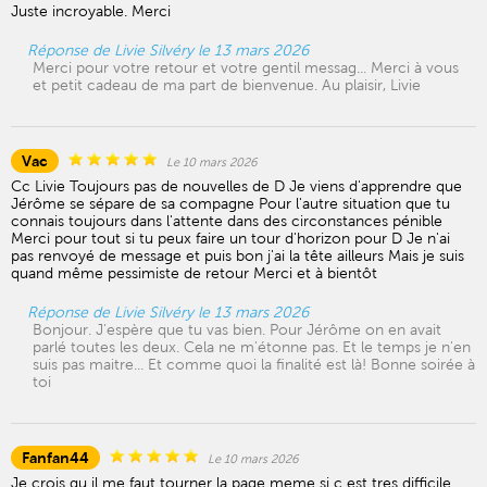
Juste incroyable. Merci
Réponse de Livie Silvéry le 13 mars 2026
Merci pour votre retour et votre gentil messag... Merci à vous
et petit cadeau de ma part de bienvenue. Au plaisir, Livie
Vac
Le 10 mars 2026
Cc Livie Toujours pas de nouvelles de D Je viens d'apprendre que
Jérôme se sépare de sa compagne Pour l'autre situation que tu
connais toujours dans l'attente dans des circonstances pénible
Merci pour tout si tu peux faire un tour d'horizon pour D Je n'ai
pas renvoyé de message et puis bon j'ai la tête ailleurs Mais je suis
quand même pessimiste de retour Merci et à bientôt
Réponse de Livie Silvéry le 13 mars 2026
Bonjour. J'espère que tu vas bien. Pour Jérôme on en avait
parlé toutes les deux. Cela ne m'étonne pas. Et le temps je n'en
suis pas maitre... Et comme quoi la finalité est là! Bonne soirée à
toi
Fanfan44
Le 10 mars 2026
Je crois qu il me faut tourner la page meme si c est tres difficile.