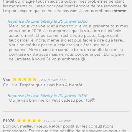
travail qui malgre tout m aidait a oublier mes problemes pendant
les moments ou j etais occupee.Merci encore de me redonner de
l espoir j espere que ce ne sera pas vain. Je vous embrasse.❤️❤️❤️
Réponse de Livie Silvéry le 20 janvier 2026
Merci pour vos voeux et à mon tour je vous présente tous mes
voeux pour 2026. Je comprends que la situation est difficile
actuellement. Et personne n'est à votre place... Cependant, il
faut garder le moral même si c'est plus facile à dire qu'à faire...
Vous ne méritez pas tout cela car vous êtes une belle
personne. Alors quand on sème le bien, on récolte le bien (le
contraire existe aussi mais ne vous concerne pas). Donc plein
de lumières à vous! Je vous embrasse.😘
Vac
Le 12 janvier 2026
Cc Livie J'espère que tu vas bien A bientôt
Réponse de Livie Silvéry le 20 janvier 2026
Oui je vais bien merci! Petit cadeau pour toi😉
E1976
Le 05 janvier 2026
Bonjour, meilleur vœux. Retour positif sur les consultations
précédentes. Est ce que c'est possible de m'envoyer un bonus de