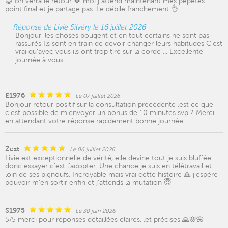
😁 on verra le retour 🍀 moi j attend maintenant mes pépètes
point final et je partage pas. Le débile franchement 👌
Réponse de Livie Silvéry le 16 juillet 2026
Bonjour, les choses bougent et en tout certains ne sont pas
rassurés Ils sont en train de devoir changer leurs habitudes C'est
vrai qu'avec vous ils ont trop tiré sur la corde ... Excellente
journée à vous.
E1976
Le 07 juillet 2026
Bonjour retour positif sur la consultation précédente .est ce que
c'est possible de m'envoyer un bonus de 10 minutes svp ? Merci
en attendant votre réponse rapidement bonne journée
Zest
Le 06 juillet 2026
Livie est exceptionnelle de vérité, elle devine tout je suis bluffée
donc essayer c'est l'adopter. Une chance je suis en télétravail et
loin de ses pignoufs. Incroyable mais vrai cette histoire 🙏 j'espère
pouvoir m'en sortir enfin et j'attends la mutation 😇
S1975
Le 30 juin 2026
5/5 merci pour réponses détaillées claires, .et précises 🙏🌸🌺