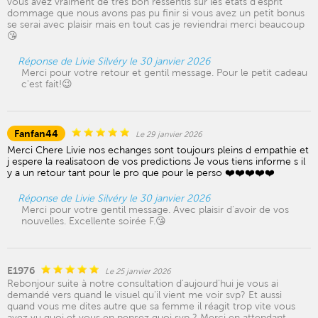
vous avez vraiment de très bon ressentis sur les états d'esprit
dommage que nous avons pas pu finir si vous avez un petit bonus
se serai avec plaisir mais en tout cas je reviendrai merci beaucoup
😘
Réponse de Livie Silvéry le 30 janvier 2026
Merci pour votre retour et gentil message. Pour le petit cadeau
c'est fait!😉
Fanfan44
Le 29 janvier 2026
Merci Chere Livie nos echanges sont toujours pleins d empathie et
j espere la realisatoon de vos predictions Je vous tiens informe s il
y a un retour tant pour le pro que pour le perso ❤️❤️❤️❤️❤️
Réponse de Livie Silvéry le 30 janvier 2026
Merci pour votre gentil message. Avec plaisir d'avoir de vos
nouvelles. Excellente soirée F.😘
E1976
Le 25 janvier 2026
Rebonjour suite à notre consultation d'aujourd'hui je vous ai
demandé vers quand le visuel qu'il vient me voir svp? Et aussi
quand vous me dites autre que sa femme il réagit trop vite vous
avez vu quoi et vous en pensez quoi svp ? Merci en attendant