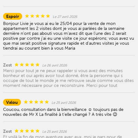
Espoir
Le 27 avril 2026
Bonjour Livie je vous ai eu le 25/04 pour la vente de mon
appartement les 2 visites dont je vous ai parlées de la semaine
dernière n'ont pas abouti vous m'avez dit que l'une des 2 serait
positive par contre j'ai eu une visite ce jour espérons; vous avez vu
que mai serait positive signature rapide et d'autres visites je vous
tiendrai au courant bien à vous Maria
Zest
Le 26 avril 2026
Merci pour tout je ne peux rappeler si vous avez des minutes
bonheur et oui après avoir tout donné, être la personne qui s
occupe de tout le monde je me retrouve seule comme vous dites
moment nécessaire pour ce reconstruire. Merci pour tout
Valou
Le 25 avril 2026
Coucou, consultation dans la bienveillance ☺️ toujours pas de
nouvelles de Mr X La finalité à t’elle changé ? A très vite 😉
Zest
Le 25 avril 2026
Et voilà la fin de mon aventure avec eux, moi je pars pour de