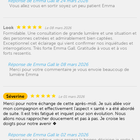
Réponse de Emma Gall le 24 mars 2026
Vous allez vous en sortir soyez un peu patient Emma
Look
Le 08 mars 2026
Formidable. Une consultation de grande lumière et une situation et
des personnes cetnées et admirablement bien captées.
Exceptionnel cet éclairage qui vient confirmer nos inquiétudes et
interrogations. Très forte Emma Gall. Gratitude à vous et à vos
forts ressentis.
Réponse de Emma Gall le 08 mars 2026
Merci pour votre commentaire je vous envoie beaucoup de
lumière Emma
Séverine
Le 01 mars 2026
Merci pour notre échange de cette après-midi. Je suis allée voir
mon compagnon et effectivement l’aspect « santé » a été abordé
de suite. Il est très fatigué et inquiet pour son évolution. Nous
allons nous rapprocher doucement et pas à pas. Je croise les
doigts pour notre avenir 🍀
Réponse de Emma Gall le 02 mars 2026
merci pour ce retour, vous prenez la bonne décision je reste à