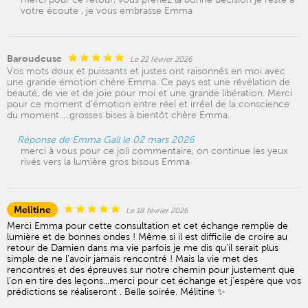
votre écoute , je vous embrasse Emma
Baroudeuse
Le 22 février 2026
Vos mots doux et puissants et justes ont raisonnés en moi avec
une grande émotion chère Emma. Ce pays est une révélation de
beauté, de vie et de joie pour moi et une grande libération. Merci
pour ce moment d'émotion entre réel et irréel de la conscience
du moment.....grosses bises à bientôt chère Emma.
Réponse de Emma Gall le 02 mars 2026
merci à vous pour ce joli commentaire, on continue les yeux
rivés vers la lumière gros bisous Emma
Melitine
Le 18 février 2026
Merci Emma pour cette consultation et cet échange remplie de
lumière et de bonnes ondes ! Même si il est difficile de croire au
retour de Damien dans ma vie parfois je me dis qu'il serait plus
simple de ne l'avoir jamais rencontré ! Mais la vie met des
rencontres et des épreuves sur notre chemin pour justement que
l'on en tire des leçons...merci pour cet échange et j'espère que vos
prédictions se réaliseront . Belle soirée. Mélitine ✨️