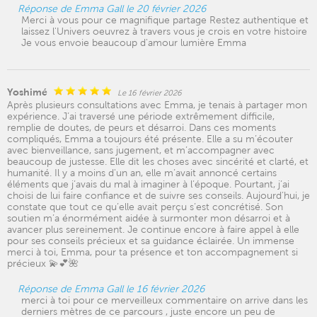
Réponse de Emma Gall le 20 février 2026
Merci à vous pour ce magnifique partage Restez authentique et
laissez l'Univers oeuvrez à travers vous je crois en votre histoire
Je vous envoie beaucoup d'amour lumière Emma
Yoshimé
Le 16 février 2026
Après plusieurs consultations avec Emma, je tenais à partager mon
expérience. J’ai traversé une période extrêmement difficile,
remplie de doutes, de peurs et désarroi. Dans ces moments
compliqués, Emma a toujours été présente. Elle a su m’écouter
avec bienveillance, sans jugement, et m’accompagner avec
beaucoup de justesse. Elle dit les choses avec sincérité et clarté, et
humanité. Il y a moins d'un an, elle m’avait annoncé certains
éléments que j’avais du mal à imaginer à l’époque. Pourtant, j’ai
choisi de lui faire confiance et de suivre ses conseils. Aujourd’hui, je
constate que tout ce qu’elle avait perçu s’est concrétisé. Son
soutien m’a énormément aidée à surmonter mon désarroi et à
avancer plus sereinement. Je continue encore à faire appel à elle
pour ses conseils précieux et sa guidance éclairée. Un immense
merci à toi, Emma, pour ta présence et ton accompagnement si
précieux 💫💕🌺
Réponse de Emma Gall le 16 février 2026
merci à toi pour ce merveilleux commentaire on arrive dans les
derniers mètres de ce parcours , juste encore un peu de