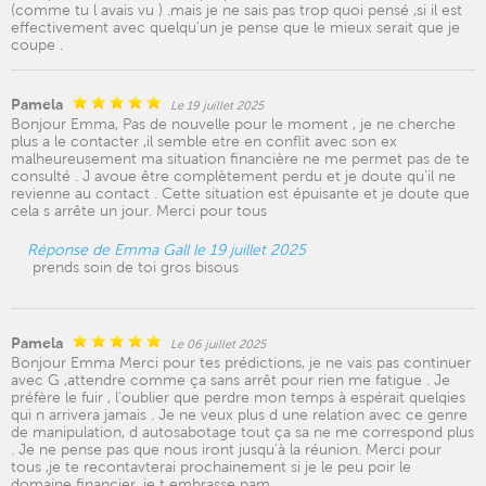
(comme tu l avais vu ) .mais je ne sais pas trop quoi pensé ,si il est
effectivement avec quelqu'un je pense que le mieux serait que je
coupe .
Pamela
Le 19 juillet 2025
Bonjour Emma, Pas de nouvelle pour le moment , je ne cherche
plus a le contacter ,il semble etre en conflit avec son ex
malheureusement ma situation financière ne me permet pas de te
consulté . J avoue être complètement perdu et je doute qu'il ne
revienne au contact . Cette situation est épuisante et je doute que
cela s arrête un jour. Merci pour tous
Réponse de Emma Gall le 19 juillet 2025
prends soin de toi gros bisous
Pamela
Le 06 juillet 2025
Bonjour Emma Merci pour tes prédictions, je ne vais pas continuer
avec G ,attendre comme ça sans arrêt pour rien me fatigue . Je
préfère le fuir , l'oublier que perdre mon temps à espérait quelqies
qui n arrivera jamais . Je ne veux plus d une relation avec ce genre
de manipulation, d autosabotage tout ça sa ne me correspond plus
. Je ne pense pas que nous iront jusqu'à la réunion. Merci pour
tous ,je te recontavterai prochainement si je le peu poir le
domaine financier .je t embrasse pam