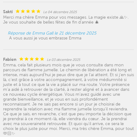
Sakti
Le 04 décembre 2025
Merci ma chère Emma pour vos messages. La magie existe 🙏✨.
Je vous souhaite de belles fêtes de fin d'année 🎄
Réponse de Emma Gall le 21 décembre 2025
A vous aussi je vous embrasse Emma
Fabien
Le 03 décembre 2025
Emma, cela fait plusieurs mois que je vous consulte dans mon
parcours de flamme jumelle. Le chemin de libération a été long et
intense, mais aujourd’hui je peux dire que je l’ai atteint. Et si j’en suis
là, c’est grâce à votre accompagnement, à votre médiumnité si
juste et à tout ce que la vie a placé sur ma route. Votre présence
m’a aidé à retrouver de la clarté, à rester aligné et à avancer dans
ce nouveau cycle énergétique. Vous m’avez guidé avec une
grande bienveillance, et je vous en suis profondément
reconnaissant. Je ne sais pas encore si un jour je choisirai de
reprendre la relation avec ma flamme jumelle lorsqu’il reviendra.
Ce que je sais, en revanche, c’est que peu importe la décision que
je prendrai à ce moment-là, elle viendra du cœur. Je la prendrai
avec ma souveraineté retrouvée. Et quoi qu’il arrive, ce sera le
choix le plus juste pour moi. Merci, ma très chère Emma, pour tout
🫶🏻✨