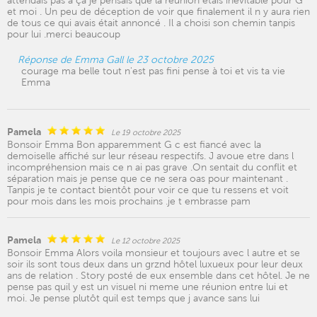
attendais pas a ça je pensais que la réunion étais inévitable pour G
et moi . Un peu de déception de voir que finalement il n y aura rien
de tous ce qui avais était annoncé . Il a choisi son chemin tanpis
pour lui .merci beaucoup
Réponse de Emma Gall le 23 octobre 2025
courage ma belle tout n'est pas fini pense à toi et vis ta vie
Emma
Pamela
Le 19 octobre 2025
Bonsoir Emma Bon apparemment G c est fiancé avec la
demoiselle affiché sur leur réseau respectifs. J avoue etre dans l
incompréhension mais ce n ai pas grave .On sentait du conflit et
séparation mais je pense que ce ne sera oas pour maintenant .
Tanpis je te contact bientôt pour voir ce que tu ressens et voit
pour mois dans les mois prochains .je t embrasse pam
Pamela
Le 12 octobre 2025
Bonsoir Emma Alors voila monsieur et toujours avec l autre et se
soir ils sont tous deux dans un grznd hôtel luxueux pour leur deux
ans de relation . Story posté de eux ensemble dans cet hôtel. Je ne
pense pas quil y est un visuel ni meme une réunion entre lui et
moi. Je pense plutôt quil est temps que j avance sans lui