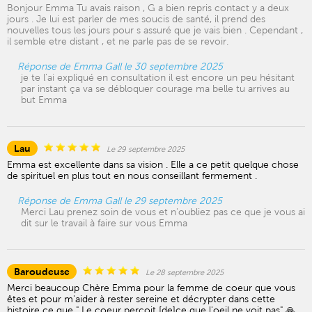
Bonjour Emma Tu avais raison , G a bien repris contact y a deux
jours . Je lui est parler de mes soucis de santé, il prend des
nouvelles tous les jours pour s assuré que je vais bien . Cependant ,
il semble etre distant , et ne parle pas de se revoir.
Réponse de Emma Gall le 30 septembre 2025
je te l'ai expliqué en consultation il est encore un peu hésitant
par instant ça va se débloquer courage ma belle tu arrives au
but Emma
Lau
Le 29 septembre 2025
Emma est excellente dans sa vision . Elle a ce petit quelque chose
de spirituel en plus tout en nous conseillant fermement .
Réponse de Emma Gall le 29 septembre 2025
Merci Lau prenez soin de vous et n'oubliez pas ce que je vous ai
dit sur le travail à faire sur vous Emma
Baroudeuse
Le 28 septembre 2025
Merci beaucoup Chère Emma pour la femme de coeur que vous
êtes et pour m'aider à rester sereine et décrypter dans cette
histoire ce que " Le coeur perçoit [de]ce que l'oeil ne voit pas" 🙏