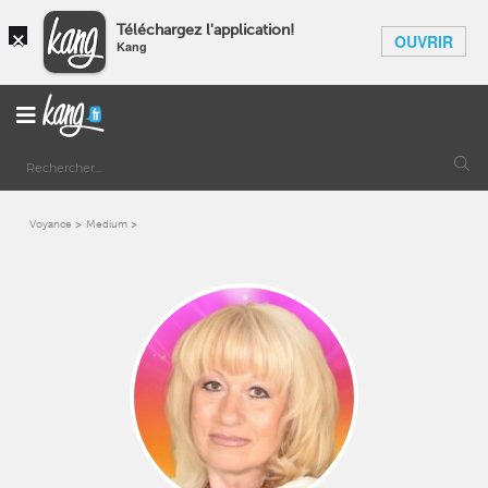
×
Téléchargez l'application!
OUVRIR
Kang
Voyance
Medium