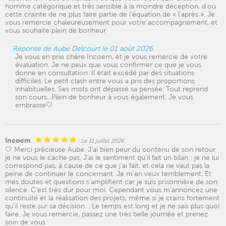
homme catégorique et très sensible à la moindre déception, d’où
cette crainte de ne plus faire partie de l’équation de « l’après ». Je
vous remercie chaleureusement pour votre accompagnement, et
vous souhaite plein de bonheur
Réponse de Aube Delcourt le 01 août 2026
Je vous en prie chère Incoem, et je vous remercie de votre
évaluation. Je ne peux que vous confirmer ce que je vous
donne en consultation. Il était excédé par des situations
difficiles. Le petit clash entre vous a pris des proportions
inhabituelles. Ses mots ont dépassé sa pensée. Tout reprend
son cours...Plein de bonheur à vous également. Je vous
embrasse🤍
Incoem
Le 31 juillet 2026
🤍 Merci précieuse Aube. J’ai bien peur du contenu de son retour
je ne vous le cache pas. J’ai le sentiment qu’il fait un bilan : je ne lui
correspond pas, à cause de ce que j’ai fait, et cela ne vaut pas la
peine de continuer le concernant. Je m’en veux terriblement. Et
mes doutes et questions s’amplifient car je suis prisonnière de son
silence. C’est très dur pour moi. Cependant vous m’annoncez une
continuité et la réalisation des projets, même si je crains fortement
qu’il reste sur sa décision… Le temps est long et je ne sais plus quoi
faire. Je vous remercie, passez une très belle journée et prenez
soin de vous