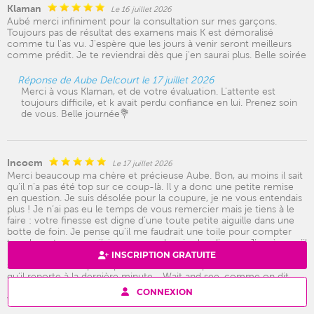
Klaman
Le 16 juillet 2026
Aubé merci infiniment pour la consultation sur mes garçons.
Toujours pas de résultat des examens mais K est démoralisé
comme tu l'as vu. J'espère que les jours à venir seront meilleurs
comme prédit. Je te reviendrai dès que j'en saurai plus. Belle soirée
Réponse de Aube Delcourt le 17 juillet 2026
Merci à vous Klaman, et de votre évaluation. L'attente est
toujours difficile, et k avait perdu confiance en lui. Prenez soin
de vous. Belle journée💐
Incoem
Le 17 juillet 2026
Merci beaucoup ma chère et précieuse Aube. Bon, au moins il sait
qu’il n’a pas été top sur ce coup-là. Il y a donc une petite remise
en question. Je suis désolée pour la coupure, je ne vous entendais
plus ! Je n’ai pas eu le temps de vous remercier mais je tiens à le
faire : votre finesse est digne d’une toute petite aiguille dans une
botte de foin. Je pense qu’il me faudrait une toile pour compter
tous les retours que j’ai avec vous depuis plus d’un an. J’espère qu’il
n’y a pas de conflit ni de distance à venir, qu’il organisera le projet
INSCRIPTION GRATUITE
sur août. J’ai bien peur que cela ne se fasse pas au vu des éléments
qu’il reporte à la dernière minute… Wait and see, comme on dit.
Merci encore, vous êtes douée, juste et bienveillante. Navrée de
CONNEXION
vous déranger avec cela. Prenez soin de vous. 🤍