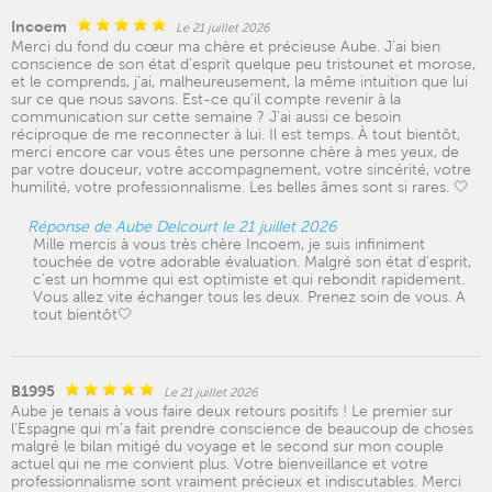
Incoem
Le 21 juillet 2026
Merci du fond du cœur ma chère et précieuse Aube. J’ai bien
conscience de son état d’esprit quelque peu tristounet et morose,
et le comprends, j’ai, malheureusement, la même intuition que lui
sur ce que nous savons. Est-ce qu’il compte revenir à la
communication sur cette semaine ? J’ai aussi ce besoin
réciproque de me reconnecter à lui. Il est temps. À tout bientôt,
merci encore car vous êtes une personne chère à mes yeux, de
par votre douceur, votre accompagnement, votre sincérité, votre
humilité, votre professionnalisme. Les belles âmes sont si rares. 🤍
Réponse de Aube Delcourt le 21 juillet 2026
Mille mercis à vous très chère Incoem, je suis infiniment
touchée de votre adorable évaluation. Malgré son état d'esprit,
c'est un homme qui est optimiste et qui rebondit rapidement.
Vous allez vite échanger tous les deux. Prenez soin de vous. A
tout bientôt🤍
B1995
Le 21 juillet 2026
Aube je tenais à vous faire deux retours positifs ! Le premier sur
l’Espagne qui m’a fait prendre conscience de beaucoup de choses
malgré le bilan mitigé du voyage et le second sur mon couple
actuel qui ne me convient plus. Votre bienveillance et votre
professionnalisme sont vraiment précieux et indiscutables. Merci