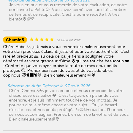
Réponse de Aube Delcourt le 07 août 2026
Je vous en prie et vous remercie de votre évaluation, de votre
confiance La Petite😉. Vous avez cerné avec lucidité la notion
de temps et de réciprocité. C'est la bonne recette !. A très
bientôt🌟🌈💐
Chemin5
Le 06 août 2026
Chère Aube ✨, je tenais à vous remercier chaleureusement pour
votre don précieux, éclairant, juste et pour votre authenticité, c'est
rare et précieux 🙏. au delà de ça, je tiens à souligner votre
générosité et votre grandeur d'âme 🌟qui me touche beaucoup ❤️
. Contente que vous ayez croise la route de mes deux petits
protégés 🙂. Prenez bien soin de vous et de vos adorables
copinous 🐱🐈‍⬛🐈💚. Bien chaleureusement 🌞💖
Réponse de Aube Delcourt le 07 août 2026
Chère Chemin5🌟, je vous en prie et vous remercie de votre
chaleureuse évaluation❤️. C'est toujours un plaisir de vous
entendre, et je suis infiniment touchée de vos mots🙏. Je
pourrais dire la même chose à votre sujet... Oui, le hasard
n'existe pas, et nos petits protégés 🐾😺🐶nous font l'honneur
de nous accompagner. Prenez bien soin de la vôtre, et de vous.
Bien chaleureusement🌈💐