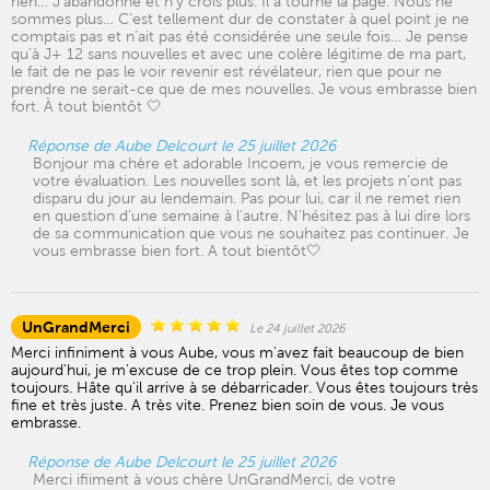
rien… J’abandonne et n’y crois plus. Il a tourné la page. Nous ne
sommes plus… C’est tellement dur de constater à quel point je ne
comptais pas et n’ait pas été considérée une seule fois… Je pense
qu’à J+ 12 sans nouvelles et avec une colère légitime de ma part,
le fait de ne pas le voir revenir est révélateur, rien que pour ne
prendre ne serait-ce que de mes nouvelles. Je vous embrasse bien
fort. À tout bientôt 🤍
Réponse de Aube Delcourt le 25 juillet 2026
Bonjour ma chère et adorable Incoem, je vous remercie de
votre évaluation. Les nouvelles sont là, et les projets n'ont pas
disparu du jour au lendemain. Pas pour lui, car il ne remet rien
en question d'une semaine à l'autre. N'hésitez pas à lui dire lors
de sa communication que vous ne souhaitez pas continuer. Je
vous embrasse bien fort. A tout bientôt🤍
UnGrandMerci
Le 24 juillet 2026
Merci infiniment à vous Aube, vous m'avez fait beaucoup de bien
aujourd'hui, je m'excuse de ce trop plein. Vous êtes top comme
toujours. Hâte qu'il arrive à se débarricader. Vous êtes toujours très
fine et très juste. A très vite. Prenez bien soin de vous. Je vous
embrasse.
Réponse de Aube Delcourt le 25 juillet 2026
Merci ifiiment à vous chère UnGrandMerci, de votre