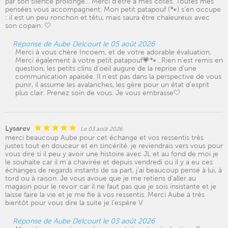
par son silence prolongé... Merci d’être à mes côtés. Toutes mes
pensées vous accompagnent. Mon petit patapouf (🐾) s’en occupe
: il est un peu ronchon et têtu, mais saura être chaleureux avec
son copain. 🤍
Réponse de Aube Delcourt le 05 août 2026
Merci à vous chère Incoem, et de votre adorable évaluation.
Merci également à votre petit patapouf💗🐾...Rien n'est remis en
question, les petits clins d'oeil augure de la reprise d'une
communication apaisée. Il n'est pas dans la perspective de vous
punir, il assume les avalanches, les gère pour un état d'esprit
plus clair. Prenez soin de vous. Je vous embrasse🤍
Lysarev
Le 03 août 2026
merci beaucoup Aube pour cet échange et vos ressentis très
justes tout en douceur et en sincérité. je reviendrais vers vous pour
vous dire si il peu y avoir une histoire avec JL et au fond de moi je
le souhaite car il m'a chavirée et depuis vendredi ou il y a eu ces
échanges de regards instants de sa part, j'ai beaucoup pensé à lui, à
tord ou à raison. Je vous avoue que je me retiens d'aller au
magasin pour le revoir car il ne faut pas que je sois insistante et je
laisse faire la vie et je me fie à vos ressentis. Merci Aube à très
bientôt pour vous dire la suite je l'espère V
Réponse de Aube Delcourt le 03 août 2026