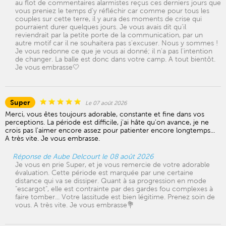
au flot de commentaires alarmistes reçus ces derniers jours que
vous preniez le temps d'y réfléchir car comme pour tous les
couples sur cette terre, il y aura des moments de crise qui
pourraient durer quelques jours. Je vous avais dit qu'il
reviendrait par la petite porte de la communication, par un
autre motif car il ne souhaitera pas s'excuser. Nous y sommes !
Je vous redonne ce que je vous ai donné; il n'a pas l'intention
de changer. La balle est donc dans votre camp. A tout bientôt.
Je vous embrasse🤍
Super
Le 07 août 2026
Merci, vous êtes toujours adorable, constante et fine dans vos
perceptions. La période est difficile, j'ai hâte qu'on avance, je ne
crois pas l'aimer encore assez pour patienter encore longtemps...
A très vite. Je vous embrasse.
Réponse de Aube Delcourt le 08 août 2026
Je vous en prie Super, et je vous remercie de votre adorable
évaluation. Cette période est marquée par une certaine
distance qui va se dissiper. Quant à sa progression en mode
"escargot", elle est contrainte par des gardes fou complexes à
faire tomber... Votre lassitude est bien légitime. Prenez soin de
vous. A très vite. Je vous embrasse💐