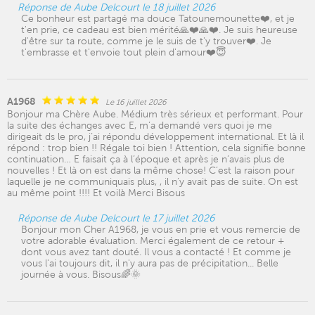
Réponse de Aube Delcourt le 18 juillet 2026
Ce bonheur est partagé ma douce Tatounemounette❤️, et je
t'en prie, ce cadeau est bien mérité🙏❤️🙏❤️. Je suis heureuse
d'être sur ta route, comme je le suis de t'y trouver❤️. Je
t'embrasse et t'envoie tout plein d'amour❤️😇
A1968
Le 16 juillet 2026
Bonjour ma Chère Aube. Médium très sérieux et performant. Pour
la suite des échanges avec E, m’a demandé vers quoi je me
dirigeait ds le pro, j’ai répondu développement international. Et là il
répond : trop bien !! Régale toi bien ! Attention, cela signifie bonne
continuation… E faisait ça à l’époque et après je n’avais plus de
nouvelles ! Et là on est dans la même chose! C’est la raison pour
laquelle je ne communiquais plus, , il n’y avait pas de suite. On est
au même point !!!! Et voilà Merci Bisous
Réponse de Aube Delcourt le 17 juillet 2026
Bonjour mon Cher A1968, je vous en prie et vous remercie de
votre adorable évaluation. Merci également de ce retour +
dont vous avez tant douté. Il vous a contacté ! Et comme je
vous l'ai toujours dit, il n'y aura pas de précipitation... Belle
journée à vous. Bisous🌈🌞