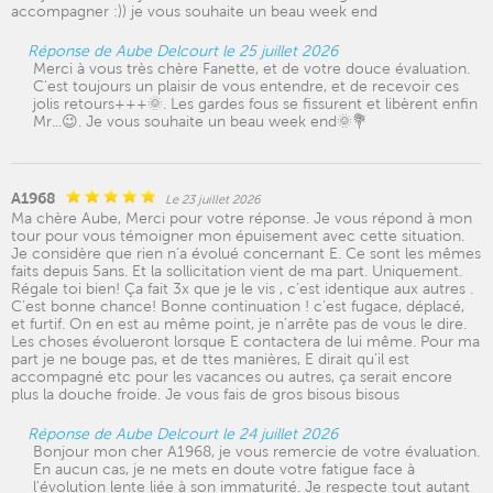
accompagner :)) je vous souhaite un beau week end
Réponse de Aube Delcourt le 25 juillet 2026
Merci à vous très chère Fanette, et de votre douce évaluation.
C'est toujours un plaisir de vous entendre, et de recevoir ces
jolis retours+++🌞. Les gardes fous se fissurent et libèrent enfin
Mr...😉. Je vous souhaite un beau week end🌞💐
A1968
Le 23 juillet 2026
Ma chère Aube, Merci pour votre réponse. Je vous répond à mon
tour pour vous témoigner mon épuisement avec cette situation.
Je considère que rien n’a évolué concernant E. Ce sont les mêmes
faits depuis 5ans. Et la sollicitation vient de ma part. Uniquement.
Régale toi bien! Ça fait 3x que je le vis , c’est identique aux autres .
C’est bonne chance! Bonne continuation ! c’est fugace, déplacé,
et furtif. On en est au même point, je n’arrête pas de vous le dire.
Les choses évolueront lorsque E contactera de lui même. Pour ma
part je ne bouge pas, et de ttes manières, E dirait qu’il est
accompagné etc pour les vacances ou autres, ça serait encore
plus la douche froide. Je vous fais de gros bisous bisous
Réponse de Aube Delcourt le 24 juillet 2026
Bonjour mon cher A1968, je vous remercie de votre évaluation.
En aucun cas, je ne mets en doute votre fatigue face à
l'évolution lente liée à son immaturité. Je respecte tout autant