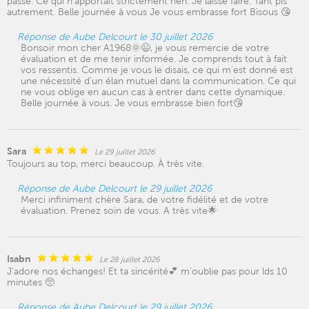
passé. Ce qui n’apportait strictement rien. Je laisse faire. Tant pis
autrement. Belle journée à vous Je vous embrasse fort Bisous 😘
Réponse de Aube Delcourt le 30 juillet 2026
Bonsoir mon cher A1968🌞😉, je vous remercie de votre
évaluation et de me tenir informée. Je comprends tout à fait
vos ressentis. Comme je vous le disais, ce qui m'est donné est
une nécessité d'un élan mutuel dans la communication. Ce qui
ne vous oblige en aucun cas à entrer dans cette dynamique.
Belle journée à vous. Je vous embrasse bien fort😘
Sara
Le 29 juillet 2026
Toujours au top, merci beaucoup. À très vite.
Réponse de Aube Delcourt le 29 juillet 2026
Merci infiniment chère Sara, de votre fidélité et de votre
évaluation. Prenez soin de vous. A très vite🌟
Isabn
Le 28 juillet 2026
J’adore nos échanges! Et ta sincérité💕 m’oublie pas pour lds 10
minutes 🥺
Réponse de Aube Delcourt le 29 juillet 2026