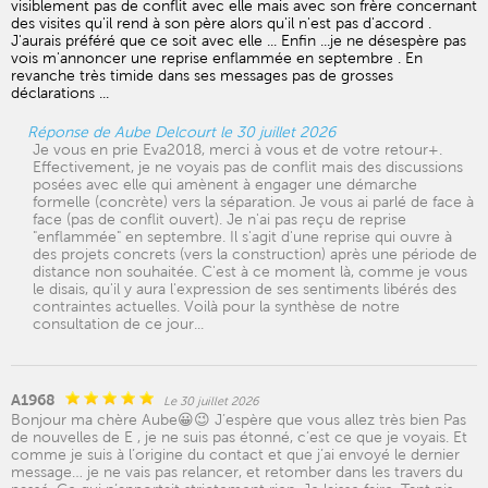
visiblement pas de conflit avec elle mais avec son frère concernant
des visites qu'il rend à son père alors qu'il n'est pas d'accord .
J'aurais préféré que ce soit avec elle ... Enfin ...je ne désespère pas
vois m'annoncer une reprise enflammée en septembre . En
revanche très timide dans ses messages pas de grosses
déclarations ...
Réponse de Aube Delcourt le 30 juillet 2026
Je vous en prie Eva2018, merci à vous et de votre retour+.
Effectivement, je ne voyais pas de conflit mais des discussions
posées avec elle qui amènent à engager une démarche
formelle (concrète) vers la séparation. Je vous ai parlé de face à
face (pas de conflit ouvert). Je n'ai pas reçu de reprise
"enflammée" en septembre. Il s'agit d'une reprise qui ouvre à
des projets concrets (vers la construction) après une période de
distance non souhaitée. C'est à ce moment là, comme je vous
le disais, qu'il y aura l'expression de ses sentiments libérés des
contraintes actuelles. Voilà pour la synthèse de notre
consultation de ce jour...
A1968
Le 30 juillet 2026
Bonjour ma chère Aube😀😉 J’espère que vous allez très bien Pas
de nouvelles de E , je ne suis pas étonné, c’est ce que je voyais. Et
comme je suis à l’origine du contact et que j’ai envoyé le dernier
message… je ne vais pas relancer, et retomber dans les travers du