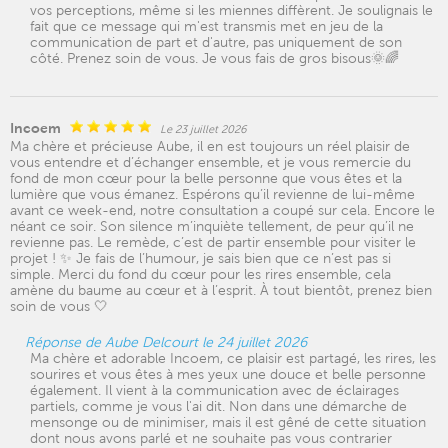
vos perceptions, même si les miennes diffèrent. Je soulignais le
fait que ce message qui m'est transmis met en jeu de la
communication de part et d'autre, pas uniquement de son
côté. Prenez soin de vous. Je vous fais de gros bisous🌞🌈
Incoem
Le 23 juillet 2026
Ma chère et précieuse Aube, il en est toujours un réel plaisir de
vous entendre et d’échanger ensemble, et je vous remercie du
fond de mon cœur pour la belle personne que vous êtes et la
lumière que vous émanez. Espérons qu’il revienne de lui-même
avant ce week-end, notre consultation a coupé sur cela. Encore le
néant ce soir. Son silence m’inquiète tellement, de peur qu’il ne
revienne pas. Le remède, c’est de partir ensemble pour visiter le
projet ! ✨ Je fais de l’humour, je sais bien que ce n’est pas si
simple. Merci du fond du cœur pour les rires ensemble, cela
amène du baume au cœur et à l’esprit. À tout bientôt, prenez bien
soin de vous 🤍
Réponse de Aube Delcourt le 24 juillet 2026
Ma chère et adorable Incoem, ce plaisir est partagé, les rires, les
sourires et vous êtes à mes yeux une douce et belle personne
également. Il vient à la communication avec de éclairages
partiels, comme je vous l'ai dit. Non dans une démarche de
mensonge ou de minimiser, mais il est gêné de cette situation
dont nous avons parlé et ne souhaite pas vous contrarier