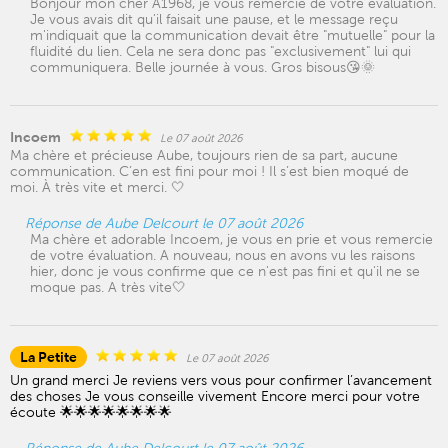
Bonjour mon cher A1968, je vous remercie de votre évaluation.
Je vous avais dit qu'il faisait une pause, et le message reçu
m'indiquait que la communication devait être "mutuelle" pour la
fluidité du lien. Cela ne sera donc pas "exclusivement" lui qui
communiquera. Belle journée à vous. Gros bisous😘🌞
Incoem
Le 07 août 2026
Ma chère et précieuse Aube, toujours rien de sa part, aucune
communication. C’en est fini pour moi ! Il s’est bien moqué de
moi. À très vite et merci. 🤍
Réponse de Aube Delcourt le 07 août 2026
Ma chère et adorable Incoem, je vous en prie et vous remercie
de votre évaluation. A nouveau, nous en avons vu les raisons
hier, donc je vous confirme que ce n'est pas fini et qu'il ne se
moque pas. A très vite🤍
La Petite
Le 07 août 2026
Un grand merci Je reviens vers vous pour confirmer l’avancement
des choses Je vous conseille vivement Encore merci pour votre
écoute 🌟🌟🌟🌟🌟🌟🌟🌟