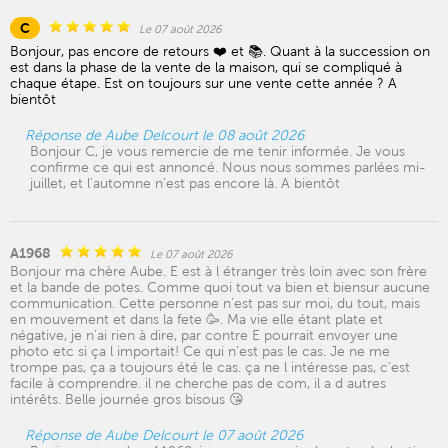
C
Le 07 août 2026
Bonjour, pas encore de retours ❤️ et 📚. Quant à la succession on
est dans la phase de la vente de la maison, qui se compliqué à
chaque étape. Est on toujours sur une vente cette année ? A
bientôt
Réponse de Aube Delcourt le 08 août 2026
Bonjour C, je vous remercie de me tenir informée. Je vous
confirme ce qui est annoncé. Nous nous sommes parlées mi-
juillet, et l'automne n'est pas encore là. A bientôt
A1968
Le 07 août 2026
Bonjour ma chère Aube. E est à l étranger très loin avec son frère
et la bande de potes. Comme quoi tout va bien et biensur aucune
communication. Cette personne n’est pas sur moi, du tout, mais
en mouvement et dans la fete 🥳. Ma vie elle étant plate et
négative, je n’ai rien à dire, par contre E pourrait envoyer une
photo etc si ça l importait! Ce qui n’est pas le cas. Je ne me
trompe pas, ça a toujours été le cas. ça ne l intéresse pas, c’est
facile à comprendre. il ne cherche pas de com, il a d autres
intérêts. Belle journée gros bisous 😘
Réponse de Aube Delcourt le 07 août 2026