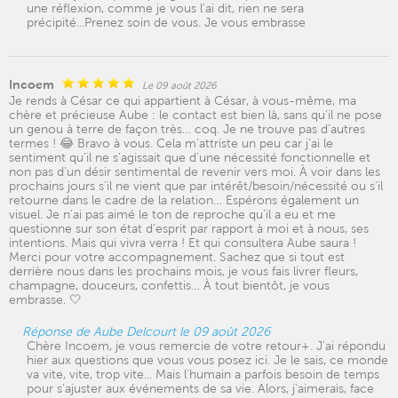
une réflexion, comme je vous l'ai dit, rien ne sera
précipité...Prenez soin de vous. Je vous embrasse
Incoem
Le 09 août 2026
Je rends à César ce qui appartient à César, à vous-même, ma
chère et précieuse Aube : le contact est bien là, sans qu’il ne pose
un genou à terre de façon très… coq. Je ne trouve pas d’autres
termes ! 😂 Bravo à vous. Cela m’attriste un peu car j’ai le
sentiment qu’il ne s’agissait que d’une nécessité fonctionnelle et
non pas d’un désir sentimental de revenir vers moi. À voir dans les
prochains jours s’il ne vient que par intérêt/besoin/nécessité ou s’il
retourne dans le cadre de la relation… Espérons également un
visuel. Je n’ai pas aimé le ton de reproche qu’il a eu et me
questionne sur son état d’esprit par rapport à moi et à nous, ses
intentions. Mais qui vivra verra ! Et qui consultera Aube saura !
Merci pour votre accompagnement. Sachez que si tout est
derrière nous dans les prochains mois, je vous fais livrer fleurs,
champagne, douceurs, confettis… À tout bientôt, je vous
embrasse. 🤍
Réponse de Aube Delcourt le 09 août 2026
Chère Incoem, je vous remercie de votre retour+. J'ai répondu
hier aux questions que vous vous posez ici. Je le sais, ce monde
va vite, vite, trop vite... Mais l'humain a parfois besoin de temps
pour s'ajuster aux événements de sa vie. Alors, j'aimerais, face