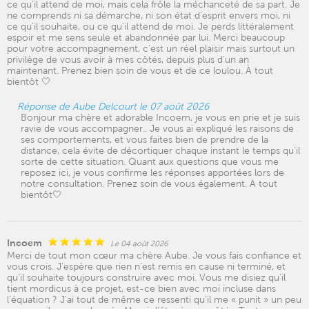
ce qu’il attend de moi, mais cela frôle la méchanceté de sa part. Je
ne comprends ni sa démarche, ni son état d’esprit envers moi, ni
ce qu’il souhaite, ou ce qu’il attend de moi. Je perds littéralement
espoir et me sens seule et abandonnée par lui. Merci beaucoup
pour votre accompagnement, c’est un réel plaisir mais surtout un
privilège de vous avoir à mes côtés, depuis plus d’un an
maintenant. Prenez bien soin de vous et de ce loulou. À tout
bientôt 🤍
Réponse de Aube Delcourt le 07 août 2026
Bonjour ma chère et adorable Incoem, je vous en prie et je suis
ravie de vous accompagner.. Je vous ai expliqué les raisons de
ses comportements, et vous faites bien de prendre de la
distance, cela évite de décortiquer chaque instant le temps qu'il
sorte de cette situation. Quant aux questions que vous me
reposez ici, je vous confirme les réponses apportées lors de
notre consultation. Prenez soin de vous également. A tout
bientôt🤍
Incoem
Le 04 août 2026
Merci de tout mon cœur ma chère Aube. Je vous fais confiance et
vous crois. J’espère que rien n’est remis en cause ni terminé, et
qu’il souhaite toujours construire avec moi. Vous me disiez qu’il
tient mordicus à ce projet, est-ce bien avec moi incluse dans
l’équation ? J’ai tout de même ce ressenti qu’il me « punit » un peu