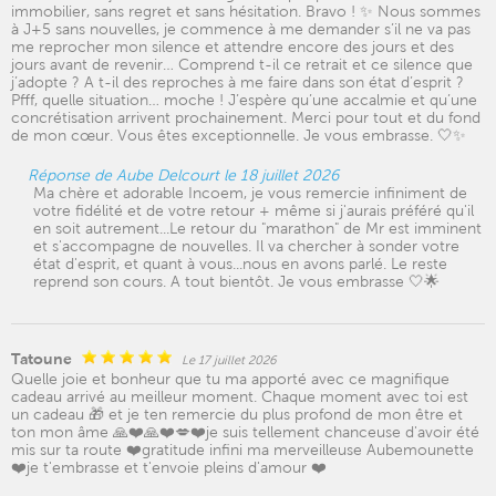
immobilier, sans regret et sans hésitation. Bravo ! ✨ Nous sommes
à J+5 sans nouvelles, je commence à me demander s’il ne va pas
me reprocher mon silence et attendre encore des jours et des
jours avant de revenir… Comprend t-il ce retrait et ce silence que
j’adopte ? A t-il des reproches à me faire dans son état d’esprit ?
Pfff, quelle situation… moche ! J’espère qu’une accalmie et qu’une
concrétisation arrivent prochainement. Merci pour tout et du fond
de mon cœur. Vous êtes exceptionnelle. Je vous embrasse. 🤍✨
Réponse de Aube Delcourt le 18 juillet 2026
Ma chère et adorable Incoem, je vous remercie infiniment de
votre fidélité et de votre retour + même si j'aurais préféré qu'il
en soit autrement...Le retour du "marathon" de Mr est imminent
et s'accompagne de nouvelles. Il va chercher à sonder votre
état d'esprit, et quant à vous...nous en avons parlé. Le reste
reprend son cours. A tout bientôt. Je vous embrasse 🤍🌟
Tatoune
Le 17 juillet 2026
Quelle joie et bonheur que tu ma apporté avec ce magnifique
cadeau arrivé au meilleur moment. Chaque moment avec toi est
un cadeau 🎁 et je ten remercie du plus profond de mon être et
ton mon âme 🙏❤️🙏❤️💋❤️je suis tellement chanceuse d'avoir été
mis sur ta route ❤️gratitude infini ma merveilleuse Aubemounette
❤️je t'embrasse et t'envoie pleins d'amour ❤️