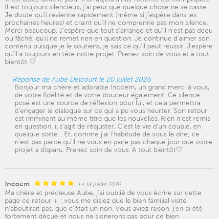
Il est toujours silencieux, j’ai peur que quelque chose ne se casse.
Je doute qu’il revienne rapidement (même si j’espère dans les
prochaines heures) et craint qu’il ne comprenne pas mon silence.
Merci beaucoup. J’espère que tout s’arrange et qu’il n’est pas déçu
ou fâché, qu’il ne remet rien en question. Je continue d’aimer son
contenu puisque je le soutiens, je sais ce qu’il peut réussir. J’espère
qu’il a toujours en tête notre projet. Prenez soin de vous et à tout
bientôt 🤍
Réponse de Aube Delcourt le 20 juillet 2026
Bonjour ma chère et adorable Incoem, un grand merci à vous,
de votre fidélité et de votre douceur également. Ce silence
posé est une source de réflexion pour lui, et cela permettra
d'engager le dialogue sur ce qui a pu vous heurter. Son retour
est imminent au même titre que les nouvelles. Rien n'est remis
en question, il s'agit de réajuster. C'est le vie d'un couple, en
quelque sorte... Et, comme j'ai l'habitude de vous le dire; ce
n'est pas parce qu'il ne vous en parle pas chaque jour que votre
projet a disparu. Prenez soin de vous. A tout bientôt🤍
Incoem
Le 18 juillet 2026
Ma chère et précieuse Aube, j’ai oublié de vous écrire sur cette
page ce retour + : vous me disiez que le bien familial visité
n’aboutirait pas, que c’était un non. Vous aviez raison, j’en ai été
fortement déçue et nous ne signerons pas pour ce bien