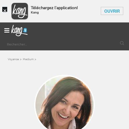
×
Téléchargez l'application!
OUVRIR
Kang
Voyance
Medium