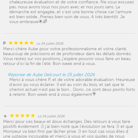
chaleureuse évaluation et de votre confiance. Ne vous excusez
pas, nous avons tous nos jours avec et nos jours sans. La
démarche est engagée, et c'est une bonne chose car l'armure
est bien solide...Prenez bien soin de vous. A très bientôt. Je
vous embrasse🌟🌈
P
Le 24 juillet 2026
Merci chère Aube pour votre professionnalisme et votre clarté,
beaucoup de précisions et de profondeur dans les détails donnés.
Vous restez sur vos positions, j'espère pouvoir vous faire un beau
retour d'ici la fin de l'été. Bon week end à vous.
Réponse de Aube Delcourt le 25 juillet 2026
Merci à vous chère P, et de votre adorable évaluation. Heureuse
d'avoir pu vous éclairer. Il est au coin du bois, et sait que le
chemin actuel n'est pas le bon... Donc, ce sont deux points forts
à retenir. Bon week end à vous également💐
☀️
Le 24 juillet 2026
Merci pour ces beaux et doux échanges. Des retours à vous faire
positifs évidement :)) j’ai bien noté que l’évolution se fera :)) et que
Monsieur va bien finir par lâcher prise :)) en tout cas vous êtes d
une justesse incroyable et merci à vous et vos guides de nous