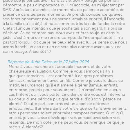
place que je pensais avoir dans sa vie. Son « pétage de plomb »
démontre le peu d’importance qu’il m’accorde, en m’éjectant par
SMS. Après tant d’années, de moments, de patience accordée, de
présence dans les pires moments. Je prends conscience qu’avec
son fonctionnement nous ne serons jamais sa priorité, il l’accorde
à la famille qu’il a déjà et nous sommes très loin de fonder la notre.
C’était l’unique intention que je souhaitais à son égard. Il a pris sa
décision. Je ne compte pas. Vous avez et êtes toujours dans le
juste, c’est à moi de me rendre compte de l’incompatibilité. Il n’a
pas tort lorsqu’il dit que je ne peux être avec lui. Je pense que nous
avons franchi un cap et rien ne sera plus comme avant, au vu de
son message. À bientôt 🤍
Réponse de Aube Delcourt le 27 juillet 2026
Merci à vous ma chère et adorable Incoem, et de votre
chaleureuse évaluation. Comme je vous l'annonçais il y a
quelques semaines, il est confronté à de gros problèmes
familiaux, notamment avec un fils. Comme je vous le disais ce
matin, les urgences qu'il est amené à gérer (famille, enfants,
entreprise, projets pour vous, argent....) n'empêche en aucun
cas l'intérêt qu'il vous porte. L'incident entre vous est intervenu
au coeur d'une période plus que tendue, d'où son "pétage de
plomb". D'autre part, son sms est un appel de détresse
émotionnel.... Il arrivera dans votre vie que certains événements
et/ou personnes soient prioritaires temporairement. Quoi qu'il
en soit, je vous laisse développer vos perspectives selon vos
ressentis. De mon côté, je ne peux vous délivrer que ce que je
reçois. A bientôt🤍