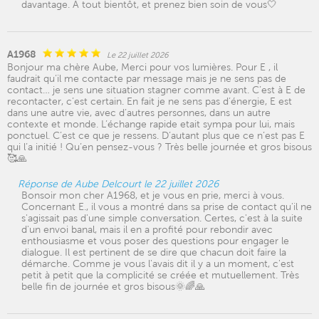
davantage. A tout bientôt, et prenez bien soin de vous🤍
A1968
Le 22 juillet 2026
Bonjour ma chère Aube, Merci pour vos lumières. Pour E , il
faudrait qu’il me contacte par message mais je ne sens pas de
contact… je sens une situation stagner comme avant. C’est à E de
recontacter, c’est certain. En fait je ne sens pas d’énergie, E est
dans une autre vie, avec d’autres personnes, dans un autre
contexte et monde. L’échange rapide etait sympa pour lui, mais
ponctuel. C’est ce que je ressens. D’autant plus que ce n’est pas E
qui l’a initié ! Qu’en pensez-vous ? Très belle journée et gros bisous
🥰🙏
Réponse de Aube Delcourt le 22 juillet 2026
Bonsoir mon cher A1968, et je vous en prie, merci à vous.
Concernant E., il vous a montré dans sa prise de contact qu'il ne
s'agissait pas d'une simple conversation. Certes, c'est à la suite
d'un envoi banal, mais il en a profité pour rebondir avec
enthousiasme et vous poser des questions pour engager le
dialogue. Il est pertinent de se dire que chacun doit faire la
démarche. Comme je vous l'avais dit il y a un moment, c'est
petit à petit que la complicité se créée et mutuellement. Très
belle fin de journée et gros bisous🌞🌈🙏