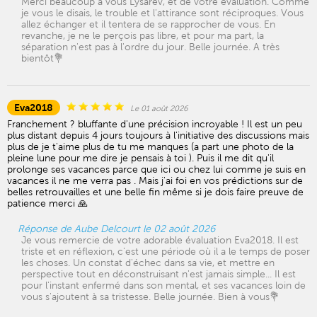
Merci beaucoup à vous Lysarev, et de votre évaluation. Comme
je vous le disais, le trouble et l'attirance sont réciproques. Vous
allez échanger et il tentera de se rapprocher de vous. En
revanche, je ne le perçois pas libre, et pour ma part, la
séparation n'est pas à l'ordre du jour. Belle journée. A très
bientôt💐
Eva2018
Le 01 août 2026
Franchement ? bluffante d'une précision incroyable ! Il est un peu
plus distant depuis 4 jours toujours à l'initiative des discussions mais
plus de je t'aime plus de tu me manques (a part une photo de la
pleine lune pour me dire je pensais à toi ). Puis il me dit qu'il
prolonge ses vacances parce que ici ou chez lui comme je suis en
vacances il ne me verra pas . Mais j'ai foi en vos prédictions sur de
belles retrouvailles et une belle fin même si je dois faire preuve de
patience merci 🙏
Réponse de Aube Delcourt le 02 août 2026
Je vous remercie de votre adorable évaluation Eva2018. Il est
triste et en réflexion, c'est une période où il a le temps de poser
les choses. Un constat d'échec dans sa vie, et mettre en
perspective tout en déconstruisant n'est jamais simple... Il est
pour l'instant enfermé dans son mental, et ses vacances loin de
vous s'ajoutent à sa tristesse. Belle journée. Bien à vous💐