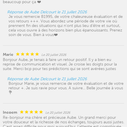
beaucoup pour ça ❤️
Réponse de Aube Delcourt le 21 juillet 2026
Je vous remercie B1995, de votre chaleureuse évaluation et de
vos retours +++. Vous abordez une période de votre vie où
prennent fin des situations qui n'ont plus lieu d'être et surtout,
cela vous ouvre à des horizons bien plus épanouissants. Prenez
soin de vous. Bien à vous❤️
Marie
Le 20 juillet 2026
Bonjour Aube, je tenais à faire un retour positif. Il y a bien eu
reprise de communication et visuel. Je croise les doigts pour la
suite. Merci bcp pour tes prédictions qui se sont avérées justes
Réponse de Aube Delcourt le 21 juillet 2026
Bonjour Marie, je vous remercie de votre évaluation et de votre
retour +. Je suis ravie pour vous. A suivre... Belle journée à vous
💐
Incoem
Le 20 juillet 2026
Re-bonjour ma chère et précieuse Aube. Un grand merci pour
votre douceur et la richesse de nos échanges, toujours aussi justes.
C’est assez difficile pour moi aujourd’hui, l’attente est compliquée.