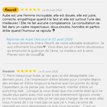
Fleurs9
Le 01 août 2026
Aube est une Femme incroyable, elle est douée, elle est juste,
correcte, empathique quand il le faut et elle est surtout l'une des
meilleures ! Elle ne fait aucune complaisance. La consultation se
fait dans un cadre respectueux, doux,sincère, honnête et parfois
drôle quand l'humour se rajoute 💐
Réponse de Aube Delcourt le 01 août 2026
Je vous remercie chère Fleur9, de votre adorable évaluation. Je
suis infiniment touchée💗. Vous êtes sur un chemin douloureux
qu'emprunte la guérison de l'âme. Le meilleur est à venir.
Prenez soin de vous🌈🙏
Incoem
Le 01 août 2026
🤍 Merci beaucoup Aube, je sais que j’ai été désagréable ces
derniers jours. J’ai l’impression d’être laissée pour compte depuis
des années et d’être toujours la fautive que l’on pointe du doigt.
Cependant, je ne pense pas, humblement, mériter d’être un
punching-ball… Lorsque je vous disais que ma crainte était qu’il ne
veuille plus partir avec moi suite à cet événement (grosso modo :
je me suis trompée sur elle, je ne vais pas changer de vie avec elle),
vous m’avez dit « ce n’est pas ce que j’ai », mais j’ai omis de
rebondir en vous demandant ce que vous receviez… C’est un