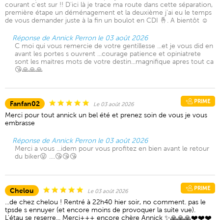
courant c'est sur !! D'ici là je trace ma route dans cette séparation,
première étape un déménagement et la deuxième j'ai eu le temps
de vous demander juste à la fin un boulot en CDI 🤞. A bientôt ☺️
Réponse de Annick Perron le 03 août 2026
C moi qui vous remercie de votre gentillesse ...et je vous did en
avant les portes s ouvrent ...courage patience et opiniatrete
sont les maitres mots de votre destin...magnifique apres tout ca
😘🙏🙏🙏
PRIME
Fanfan02
Le 03 août 2026
Merci pour tout annick un bel été et prenez soin de vous je vous
embrasse
Réponse de Annick Perron le 03 août 2026
Merci a vous ...idem pour vous profitez en bien avant le retour
du biker😜 ....😘😘😘
PRIME
Chelou
Le 03 août 2026
...de chez chelou ! Rentré à 22h40 hier soir, no comment. pas le
tpsde s ennuyer (et encore moins de provoquer la suite vue).
L'étau se reserre... Merci+++ encore chère Annick ✨️🙏🙏🙏❤️❤️❤️