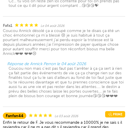
Cc... tu vois on reste zen lol contente pour toi on prends pas
tout ce qu il dit pour argent comptant ...😘😘😘💝
Fafa1
Le 04 août 2026
Coucou Annick désolé ça a coupé comme je te disais ça été un
choc émotionnel ça m’a blessé 😢 je suis habitué à tout ça
pourtant malheureusement j’ai perdu espoir la tristesse est là
depuis plusieurs années j’ai l’impression de payer quelque chose
pour autant souffrir merci pour ton réconfort bisous ma belle
Annick❤️❤️ ❤️❤️😢
Réponse de Annick Perron le 04 août 2026
Coucou non mais c'est pas faut pas t'arrêter à ça ça sert à rien
ça fait partie des événements de vie ça ça change rien sur des
finalités tout ça tu le sais d'ailleurs au fond de toi faut juste que
tu te réouvres davantage et que tu prennes conscience que toi
aussi tu as une vie et pas rester dans les attentes..... le destin a
prévu des belles choses laisse les portes ouvertes.... je te fais
plein de bisous bon courage et bonne journée😘😘😘❤️❤️❤️
PRIME
Fanfan44
Le 03 août 2026
Enfin le retour de F. Je vous recommande a 10000% je ne sais s il
reviendra car il ne m a pas dit s il reviendra car il prend des