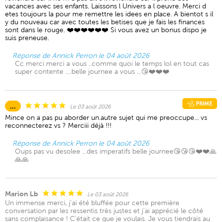
vacances avec ses enfants. Laissons l Univers a l oeuvre. Merci d
etes toujours la pour me remettre les idees en place. A bientot s il
y du nouveau car avec toutes les betises que je fais les finances
sont dans le rouge. ❤️❤️❤️❤️❤️❤️ Si vous avez un bonus dispo je
suis preneuse.
Réponse de Annick Perron le 04 août 2026
Cc merci merci a vous ..comme quoi le temps lol en tout cas
super contente ....belle journee a vous ...😘❤️❤️❤️
PRIME
...
Le 03 août 2026
Mince on a pas pu aborder un.autre sujet qui me preoccupe... vs
reconnecterez vs ? Merciii déjà !!!
Réponse de Annick Perron le 04 août 2026
Oups pas vu desolee ...des imperatifs belle journee😘😘😘❤️❤️🙏
🙏🙏
Marion Lb
Le 03 août 2026
Un immense merci, j'ai été bluffée pour cette première
conversation par les ressentis très justes et j'ai apprécié le côté
sans complaisance ! C'était ce que je voulais. Je vous tiendrais au