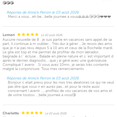
😘😘😘
Réponse de Annick Perron le 03 août 2026
Merci a vous....eh be....belle journee a vous🙏🙏🙏😘😘😘❤️❤️❤️
Lemon
Le 02 août 2026
Aucune nouvelle de B . je suis partie en vacances sans appel de sa
part, Il continue à m oublier... Très dur à gérer .. Je revois des amis
que je n'ai pas revu depuis 5 à 10 ans et ceux de la Rochelle mardi.
Le gite est top et me permet de profiter de mon labrador,
baignade à l ' écluse .. Balade en pleine nature et c 'est important d
après le dernier diagnostic... que j ai géré avec une guérisseuse.
Compliqué l' avenir. . Si vous avez 10mn.. je serais très contente
malgré la conjoncture. Tous mes remerciements
Réponse de Annick Perron le 03 août 2026
Bonjour c etait prevu pour les nws tres aleatoires ce qui ne veut
pas dire que vous n en aurez pas....et pour le reste aussi
concernant l avenir ......profitez de vos vacances de vos amis et
de votre toutou ....belle journee a vous😘
Charlotte
Le 02 août 2026