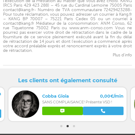
l'exécution de la Prestation au Master que vous avez choisi. KANG
(RCS Paris 429 423 288) – 45 rue du Cardinal Lemoine 75005 Paris
contact@kang.fr- Numéro de TVA communautaire 72429423288-
Pour toute réclamation, vous pouvez adresser un courrier à Kang.fr
– KANG BP 70007 – 75221 Paris Cedex 05 ou un courriel à
contact@kang.fr Médiateur de la consommation: ANM Conso, 62
rue Tiquetonne 75002 Paris ou www.anm-conso.com Vous ne
pourrez pas exercer votre droit de rétractation dans le cadre de la
fourniture de ce service pleinement exécuté avant la fin du délai
de rétractation de 14 jours et dont l’exécution a commencé après
votre accord préalable exprès et renoncement exprès à votre droit
de rétractation.
Plus d'info
Les clients ont également consulté
n
Cobba Gioia
0,00€/min
SANS COMPLAISANCE! Présente VSD !