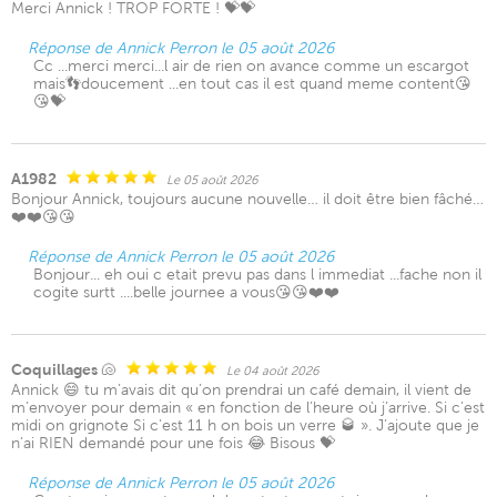
Merci Annick ! TROP FORTE ! 💝💝
Réponse de Annick Perron le 05 août 2026
Cc ...merci merci...l air de rien on avance comme un escargot
mais👣doucement ...en tout cas il est quand meme content😘
😘💝
A1982
Le 05 août 2026
Bonjour Annick, toujours aucune nouvelle… il doit être bien fâché…
❤️❤️😘😘
Réponse de Annick Perron le 05 août 2026
Bonjour... eh oui c etait prevu pas dans l immediat ...fache non il
cogite surtt ....belle journee a vous😘😘❤️❤️
Coquillages 🐚
Le 04 août 2026
Annick 😄 tu m’avais dit qu’on prendrai un café demain, il vient de
m’envoyer pour demain « en fonction de l’heure où j’arrive. Si c’est
midi on grignote Si c’est 11 h on bois un verre 🥃 ». J’ajoute que je
n’ai RIEN demandé pour une fois 😂 Bisous 💝
Réponse de Annick Perron le 05 août 2026