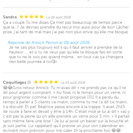
Sandra
Le 06 août 2026
Ça a coupé Tu me disais Ça met pas beaucoup de temps parce
que la...? Je devrais prendre du recul moi aussi pour de bon Lâcher
prise, j'ai tant de mal mais j'ai pas non plus envie qu'elle me bloque
Réponse de Annick Perron le 06 août 2026
Je ne sais plus toujours est il qu il faut arriver a prendre de la
hauteur .... et si tu ne veux pas qu'elle te bloque fais en sorte
que tu ne le sois pas quand même... en tout cas ça changera
rien belle journée à toi😘i
Coquillages 🐚
Le 05 août 2026
😂😂Gros retour Annick. Tu m’avais dit « ne prends pas ce qu’il te
dit pour argent comptant. » Au final, ni le temps pour un verre, ni
pour grignoter comme il me l’avait proposé 🤦🏼‍♀️ Il a perdu du
temps à parler à 3 clients ce matin, comme tu me l’a dit ce matin,
il a discuté. Et paf, Béatrice passe encore à la trappe. Il avait 2h15
de route à faire et devait y être à 14h. C’était midi je lui ai dit « vas y
c’est pas la peine qu’on aille prendre un verre pour 5 mn. » Il partait
sans même faire une bise ! Je lui ai posé un baiser sur la bouche et
je suis partie. Lui rappelant qu’il prenne un jour son calendrier en
écrivant mon prénom pour me caler 1h la prochaine fois 😂😂