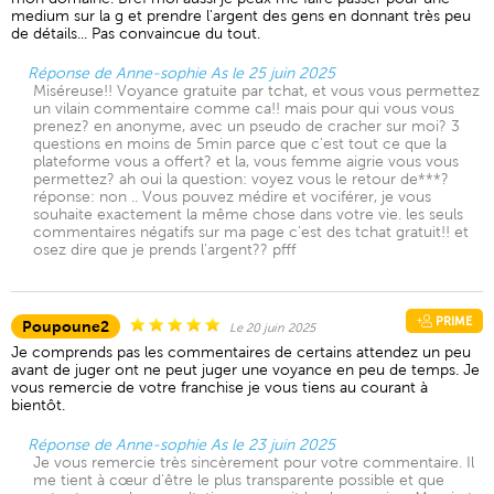
medium sur la g et prendre l'argent des gens en donnant très peu
de détails... Pas convaincue du tout.
Réponse de Anne-sophie As le 25 juin 2025
Miséreuse!! Voyance gratuite par tchat, et vous vous permettez
un vilain commentaire comme ca!! mais pour qui vous vous
prenez? en anonyme, avec un pseudo de cracher sur moi? 3
questions en moins de 5min parce que c'est tout ce que la
plateforme vous a offert? et la, vous femme aigrie vous vous
permettez? ah oui la question: voyez vous le retour de***?
réponse: non .. Vous pouvez médire et vociférer, je vous
souhaite exactement la même chose dans votre vie. les seuls
commentaires négatifs sur ma page c'est des tchat gratuit!! et
osez dire que je prends l'argent?? pfff
PRIME
Poupoune2
Le 20 juin 2025
Je comprends pas les commentaires de certains attendez un peu
avant de juger ont ne peut juger une voyance en peu de temps. Je
vous remercie de votre franchise je vous tiens au courant à
bientôt.
Réponse de Anne-sophie As le 23 juin 2025
Je vous remercie très sincèrement pour votre commentaire. Il
me tient à cœur d'être le plus transparente possible et que