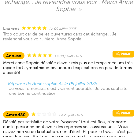
échange. . Je reviendrai vous voir . Merci Anne
Sophie »
Laurent
Le 09 juillet 2025
Trop court car de belles ouvertures dans cet échange. . Je
reviendrai vous voir . Merci Anne Sophie
PRIME
Anneso
Le 08 juillet 2025
Merci anne Sophie désolée d'avoir mis plus de temps médium très
rapide fort sympathique beaucoup d'explications en peu de temps
à bientôt
Réponse de Anne-sophie As le 09 juillet 2025
Je vous remercie... c'est vraiment adorable. Je vous souhaite
une bonne continuation
PRIME
Amrod80
Le 23 juin 2025
Désolé pas satisfaite de votre "voyance" tout est flou, n'importe
quelle personne peut avoir des réponses ses aussi vagues... Vous
n'avez rien vu de la situation, rien d'écrit. Et pour le travail, c'est pas
mon domaine. Bref moi aussi je peux me faire passer pour une