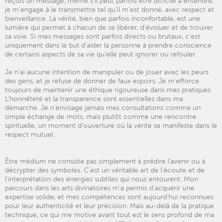
reçois un message, même s’il peut parfois être difficile à entendre,
je m’engage à le transmettre tel qu'il m'est donné, avec respect et
bienveillance. La vérité, bien que parfois inconfortable, est une
lumière qui permet à chacun de se libérer, d'évoluer et de trouver
sa voie. Si mes messages sont parfois directs ou brutaux, c’est
uniquement dans le but d’aider la personne à prendre conscience
de certains aspects de sa vie qu'elle peut ignorer ou refouler.
Je n’ai aucune intention de manipuler ou de jouer avec les peurs
des gens, et je refuse de donner de faux espoirs. Je m’efforce
toujours de maintenir une éthique rigoureuse dans mes pratiques.
L'honnêteté et la transparence sont essentielles dans ma
démarche. Je n’envisage jamais mes consultations comme un
simple échange de mots, mais plutôt comme une rencontre
spirituelle, un moment d’ouverture où la vérité se manifeste dans le
respect mutuel.
Être médium ne consiste pas simplement à prédire l’avenir ou à
décrypter des symboles. C’est un véritable art de l’écoute et de
l’interprétation des énergies subtiles qui nous entourent. Mon
parcours dans les arts divinatoires m'a permis d’acquérir une
expertise solide, et mes compétences sont aujourd’hui reconnues
pour leur authenticité et leur précision. Mais au-delà de la pratique
technique, ce qui me motive avant tout est le sens profond de ma