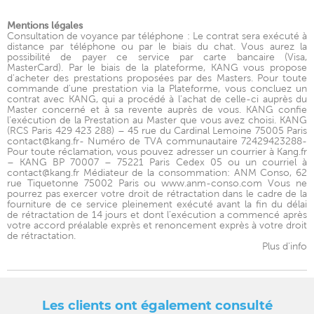
Mentions légales
Consultation de voyance par téléphone : Le contrat sera exécuté à
distance par téléphone ou par le biais du chat. Vous aurez la
possibilité de payer ce service par carte bancaire (Visa,
MasterCard). Par le biais de la plateforme, KANG vous propose
d'acheter des prestations proposées par des Masters. Pour toute
commande d'une prestation via la Plateforme, vous concluez un
contrat avec KANG, qui a procédé à l'achat de celle-ci auprès du
Master concerné et à sa revente auprès de vous. KANG confie
l'exécution de la Prestation au Master que vous avez choisi. KANG
(RCS Paris 429 423 288) – 45 rue du Cardinal Lemoine 75005 Paris
contact@kang.fr- Numéro de TVA communautaire 72429423288-
Pour toute réclamation, vous pouvez adresser un courrier à Kang.fr
– KANG BP 70007 – 75221 Paris Cedex 05 ou un courriel à
contact@kang.fr Médiateur de la consommation: ANM Conso, 62
rue Tiquetonne 75002 Paris ou www.anm-conso.com Vous ne
pourrez pas exercer votre droit de rétractation dans le cadre de la
fourniture de ce service pleinement exécuté avant la fin du délai
de rétractation de 14 jours et dont l’exécution a commencé après
votre accord préalable exprès et renoncement exprès à votre droit
de rétractation.
Plus d'info
Les clients ont également consulté