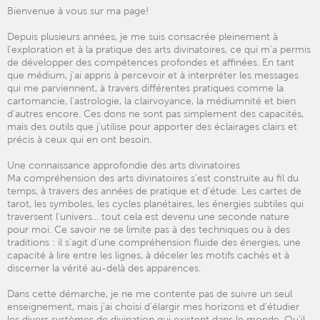
Bienvenue à vous sur ma page!
Depuis plusieurs années, je me suis consacrée pleinement à
l'exploration et à la pratique des arts divinatoires, ce qui m'a permis
de développer des compétences profondes et affinées. En tant
que médium, j'ai appris à percevoir et à interpréter les messages
qui me parviennent, à travers différentes pratiques comme la
cartomancie, l'astrologie, la clairvoyance, la médiumnité et bien
d'autres encore. Ces dons ne sont pas simplement des capacités,
mais des outils que j'utilise pour apporter des éclairages clairs et
précis à ceux qui en ont besoin.
Une connaissance approfondie des arts divinatoires
Ma compréhension des arts divinatoires s'est construite au fil du
temps, à travers des années de pratique et d'étude. Les cartes de
tarot, les symboles, les cycles planétaires, les énergies subtiles qui
traversent l'univers... tout cela est devenu une seconde nature
pour moi. Ce savoir ne se limite pas à des techniques ou à des
traditions : il s'agit d'une compréhension fluide des énergies, une
capacité à lire entre les lignes, à déceler les motifs cachés et à
discerner la vérité au-delà des apparences.
Dans cette démarche, je ne me contente pas de suivre un seul
enseignement, mais j'ai choisi d'élargir mes horizons et d'étudier
les divers systèmes de divination qui existent dans le monde. Qu’il