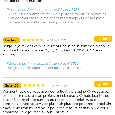
une bonne continuation
Réponse de Anne-sophie As le 09 avril 2025
Dur dur les commentaires.. Dois je donc mentir? Concret et
non contradictoire je maintiens mon tirage qui n'était pas à
hauteur de vos attentes. Tant pis pour vous .
PRIME
Eveline
Le 06 avril 2025
Bonjour, je reviens vers vous ,retour nous nous sommes bien vue
le 28 avril. Je suis Eveline 21/12/1962, farid 20/01/1967. Merci
encore, .
Réponse de Anne-sophie As le 07 avril 2025
Bonjour, c'est super!! merci pour votre retour
PRIME
Soleil53
Le 03 avril 2025
Vraiment ravie de vous avoir consulté Anne Sophie 😊 Vous avez
bien capter ma situation professionnelle bravo 😊 hâte bientôt de
passer à autre chose surtout du repos bien mérité 🙏 et oui
comme vu avec vous y voir plus clair plus tard pour mon prochain
travail !! Je reviens vers vous pour ces retours positifs 🌞 Je vous
embrasse Belle journée à vous Christelle