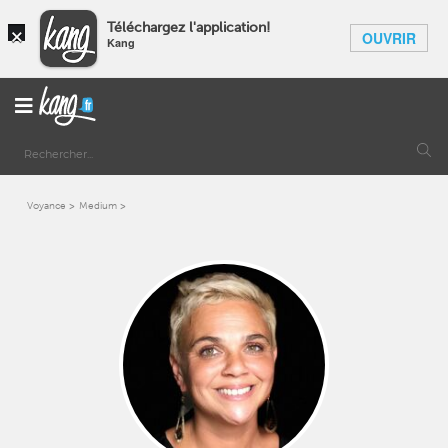
×
Téléchargez l'application!
OUVRIR
Kang
Voyance
Medium