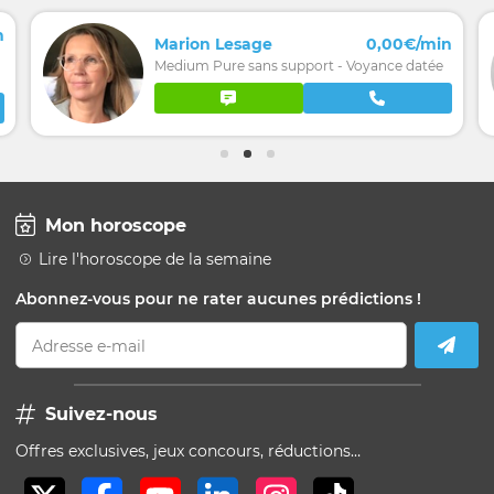
n
Marion Lesage
0,00€/min
Medium Pure sans support - Voyance datée
Mon horoscope
Lire l'horoscope de la semaine
Abonnez-vous pour ne rater aucunes prédictions !
Adresse e-mail
Suivez-nous
Offres exclusives, jeux concours, réductions…