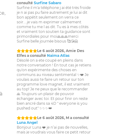
consulté
Surfine Sabaro
Surfine il m'a téléphone j ai été très froide
ce,
je n ai pas pu faire autrement je lui ai dit
bon appétit seulement.on verra ce
soir....je vais m exprimer calmement
comme tu me l as dit. Tu es à mes côtés
et vraiment ton soutien ta guidance sont
primordiales pour moi🙏🙏🙏merci
Surfine belle journée bisous 🥰😘🤗
Le 6 août 2026, Amie Des
Elfes a consulté
Naïma Atlas
Désolé on a ete coupé en pleins dans
notre conversation ! En tout cas je retiens
qu'on expérimente des choses en
communs au niveau sentimental ✨❤️ Je
voulais aussi te faire un retour sur ton
programme love magnet, il est vraiment
au top! Je ne peux que le recommander
à
🙏 Toujours un plaisir de pouvoir
échanger avec toi. Et pour finir on reste
bien ancré dans sa 4D " everyone is you
pushed out" ✨✨✨👑
Le 6 août 2026, M a consulté
Luna Angel
Bonjour Luna ❤️ je n’ai pas de nouvelles,
mais je voudrais vous faire ce petit retour