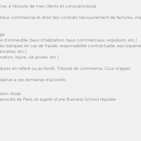
ive, à l'écoute de mes clients et consciencieuse.
ntieux commercial et droit des contrats (recouvrement de factures, im
age
nte d'immeuble, baux d'habitation, baux commerciaux, expulsion, etc.)
 des banques en cas de fraude, responsabilité contractuelle, escroqueri
ncaires, etc.)
ion, injure, vie privée, etc.)
cédures en référé ou au fond), Tribunal de commerce, Cour d'appel.
elative à ces domaines d'activités.
théon-Assas
s avocats de Paris, et auprès d'une Business School réputée.