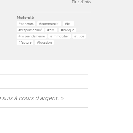
Plus d'info
Mots-clé
#contrats
#commercial
#bail
#responsabilité
#civil
#banque
#miseendemeure
#immobilier
#litige
#facture
#location
 suis à cours d'argent. »