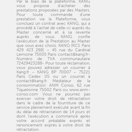
Par le biais de la plateforme, KANG
vous propose d'acheter des
prestations proposées par des Masters.
Pour toute commande d'une
prestation via la Plateforme, vous
concluez un contrat avec KANG, qui a
procédé à l'achat de celle-ci auprès du
Master concerné et à sa revente
auprès de vous. KANG confie
l'exécution de la Prestation au Master
que vous avez choisi. KANG (RCS Paris
429 423 288) – 45 rue du Cardinal
Lemoine 75005 Paris contact@kang.fr-
Numéro de TVA communautaire
72429423288- Pour toute réclamation,
vous pouvez adresser un courrier à
Kang.fr – KANG BP 70007 – 75221
Paris Cedex 05 ou un courriel à
contact@kang.fr Médiateur de la
consommation: ANM Conso, 62 rue
Tiquetonne 75002 Paris ou www.anm-
conso.com Vous ne pourrez pas
exercer votre droit de rétractation
dans le cadre de la fourniture de ce
service pleinement exécuté avant la fin
du délai de rétractation de 14 jours et
dont l’exécution a commencé après
votre accord préalable exprès et
renoncement exprès à votre droit de
rétractation.