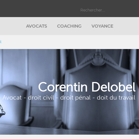
AVOCATS
COACHING
VOYANCE
el
Corentin Delobel
Avocat - droit civil - droit pénal - doit du travail