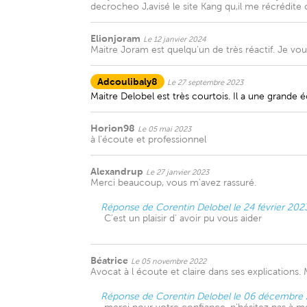
decrocheo J,avisé le site Kang qu,il me récrédite
Elionjoram
Le 12 janvier 2024
Maitre Joram est quelqu'un de très réactif. Je vous
Adcoulibaly8
Le 27 septembre 2023
Maitre Delobel est très courtois. Il a une grande 
Horion98
Le 05 mai 2023
à l'écoute et professionnel
Alexandrup
Le 27 janvier 2023
Merci beaucoup, vous m'avez rassuré.
Réponse de Corentin Delobel le 24 février 202
C'est un plaisir d' avoir pu vous aider
Béatrice
Le 05 novembre 2022
Avocat à l écoute et claire dans ses explications.
Réponse de Corentin Delobel le 06 décembre