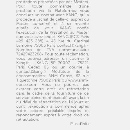
prestations proposées par des Masters.
Pour toute commande d'une
prestation via la Plateforme, vous
concluez un contrat avec KANG, qui a
procédé à l'achat de celle-ci auprès du
Master concerné et à sa revente
auprès de vous. KANG confie
l'exécution de la Prestation au Master
que vous avez choisi. KANG (RCS Paris
429 423 288) – 45 rue du Cardinal
Lemoine 75005 Paris contact@kang.fr-
Numéro de TVA communautaire
72429423288- Pour toute réclamation,
vous pouvez adresser un courrier à
Kang.fr – KANG BP 70007 – 75221
Paris Cedex 05 ou un courriel à
contact@kang.fr Médiateur de la
consommation: ANM Conso, 62 rue
Tiquetonne 75002 Paris ou www.anm-
conso.com Vous ne pourrez pas
exercer votre droit de rétractation
dans le cadre de la fourniture de ce
service pleinement exécuté avant la fin
du délai de rétractation de 14 jours et
dont l’exécution a commencé après
votre accord préalable exprès et
renoncement exprès à votre droit de
rétractation.
Plus d'info