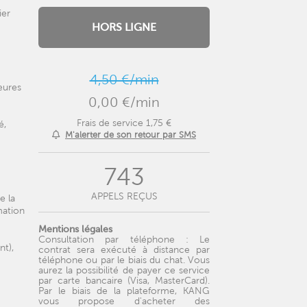
ier
HORS LIGNE
4,50 €/min
heures
0,00 €/min
Frais de service 1,75 €
é,
M'alerter de son retour par SMS
743
APPELS REÇUS
e la
mation
Mentions légales
Consultation par téléphone : Le
nt),
contrat sera exécuté à distance par
téléphone ou par le biais du chat. Vous
aurez la possibilité de payer ce service
par carte bancaire (Visa, MasterCard).
Par le biais de la plateforme, KANG
vous propose d'acheter des