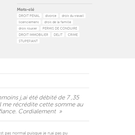
Mots-clé
DROIT PENAL
divorce
droit du travail
licenciement
droit de la famille
droit routier
PERMIS DE CONDUIRE
DROIT IMMOBILIER
DELIT
CRIME
STUPEFIANT
oins j,ai été débité de 7 ,35
,il me récrédite cette somme au
nfiance. Cordialement »
t pas normal puisque je n,ai pas pu