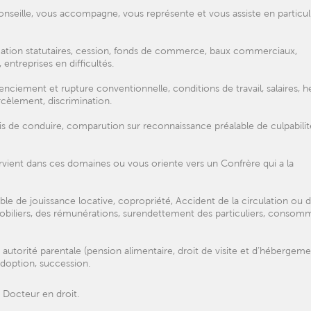
seille, vous accompagne, vous représente et vous assiste en particul
fication statutaires, cession, fonds de commerce, baux commerciaux,
ntreprises en difficultés.
licenciement et rupture conventionnelle, conditions de travail, salaires, 
rcèlement, discrimination.
mis de conduire, comparution sur reconnaissance préalable de culpabilit
ervient dans ces domaines ou vous oriente vers un Confrère qui a la
trouble de jouissance locative, copropriété, Accident de la circulation ou d
mobiliers, des rémunérations, surendettement des particuliers, consom
 autorité parentale (pension alimentaire, droit de visite et d’hébergeme
, adoption, succession.
 Docteur en droit.