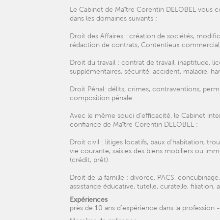
Le Cabinet de Maître Corentin DELOBEL vous con
dans les domaines suivants :
Droit des Affaires : création de sociétés, modi
rédaction de contrats, Contentieux commercial, e
Droit du travail : contrat de travail, inaptitude, 
supplémentaires, sécurité, accident, maladie, ha
Droit Pénal: délits, crimes, contraventions, per
composition pénale.
Avec le même souci d’efficacité, le Cabinet int
confiance de Maître Corentin DELOBEL :
Droit civil : litiges locatifs, baux d’habitation, 
vie courante, saisies des biens mobiliers ou im
(crédit, prêt).
Droit de la famille : divorce, PACS, concubinage,
assistance éducative, tutelle, curatelle, filiation
Expériences
près de 10 ans d'expérience dans la profession -