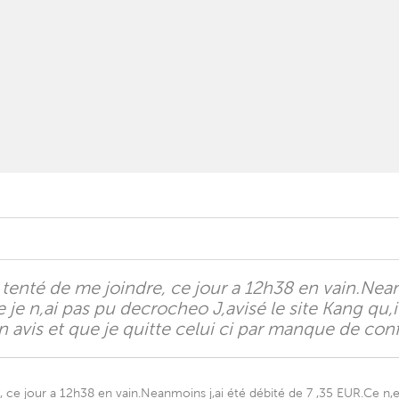
tenté de me joindre, ce jour a 12h38 en vain.Neanm
je n,ai pas pu decrocheo J,avisé le site Kang qu
un avis et que je quitte celui ci par manque de co
ce jour a 12h38 en vain.Neanmoins j,ai été débité de 7 ,35 EUR.Ce n,es