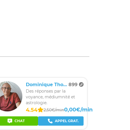
Dominique Thomas
899
Des réponses par la
voyance, médiumnité et
astrologie.
0,00€/min
4.54
2,50€/min
CHAT
APPEL GRATUIT