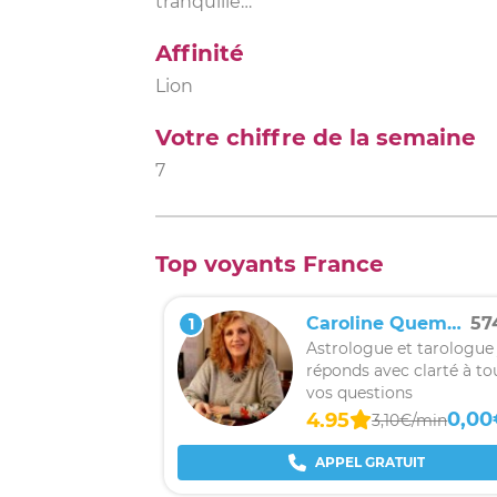
tranquille…
Affinité
Lion
Votre chiffre de la semaine
7
Top voyants France
Caroline Quemerais
57
1
Astrologue et tarologue 
réponds avec clarté à to
vos questions
0,00
4.95
3,10€/min
APPEL GRATUIT