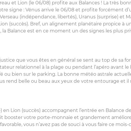
eau et Lion (le 06/08) profite aux Balances ! La très bon
tre signe : Vénus arrive le 06/08 et profite forcément d’
 Verseau (indépendance, libertés), Uranus (surprise) et M
n Lion (succès). Bref, un alignement planétaire propice à 
e, la Balance est en ce moment un des signes les plus pri
ustice que vous êtes en général se sent au top de sa fo
litateur relationnel à la plage ou pendant l’apéro avant le
fé ou bien sur le parking. La bonne météo astrale actuel
ous rend belle ou beau aux yeux de votre entourage et il
e) en Lion (succès) accompagnent l’entrée en Balance de
ait booster votre porte-monnaie et grandement améliorer
favorable, vous n’avez pas de souci à vous faire ce mois-c